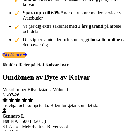
kolvar.
Spara upp till 60%
* när du reparerar eller servicar via
Autobutler.
Vi ger dig extra säkerhet med
3 års garanti
på arbete
och delar.
Du slipper väntetider och kan tryggt
boka tid online
när
det passar dig.
Få offerter
Jämför offerter på
Fiat
Kolvar
byte
Omdömen av Byte av Kolvar
MekoPartner Bilverkstad - Mölndal
31-07-26
Trevliga och kompetenta. Bilen fungetar som det ska.
Gennaro L.
Fiat FIAT 500 L (2013)
ST Auto - MekoPartner Bilverkstad