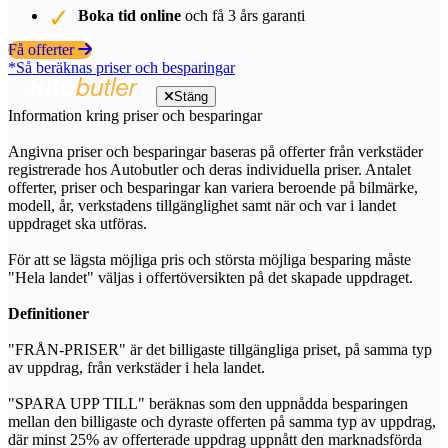
Boka tid online
och få 3 års garanti
Få offerter
*Så beräknas priser och besparingar
Stäng
Information kring priser och besparingar
Angivna priser och besparingar baseras på offerter från verkstäder
registrerade hos Autobutler och deras individuella priser. Antalet
offerter, priser och besparingar kan variera beroende på bilmärke,
modell, år, verkstadens tillgänglighet samt när och var i landet
uppdraget ska utföras.
För att se lägsta möjliga pris och största möjliga besparing måste
"Hela landet" väljas i offertöversikten på det skapade uppdraget.
Definitioner
"FRÅN-PRISER" är det billigaste tillgängliga priset, på samma typ
av uppdrag, från verkstäder i hela landet.
"SPARA UPP TILL" beräknas som den uppnådda besparingen
mellan den billigaste och dyraste offerten på samma typ av uppdrag,
där minst 25% av offerterade uppdrag uppnått den marknadsförda