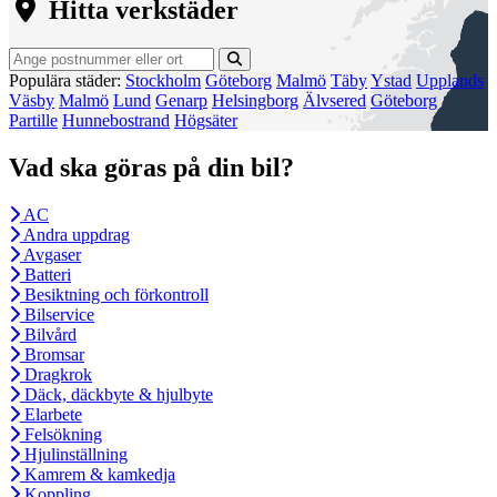
Hitta verkstäder
Populära städer:
Stockholm
Göteborg
Malmö
Täby
Ystad
Upplands
Väsby
Malmö
Lund
Genarp
Helsingborg
Älvsered
Göteborg
Partille
Hunnebostrand
Högsäter
Vad ska göras på din bil?
AC
Andra uppdrag
Avgaser
Batteri
Besiktning och förkontroll
Bilservice
Bilvård
Bromsar
Dragkrok
Däck, däckbyte & hjulbyte
Elarbete
Felsökning
Hjulinställning
Kamrem & kamkedja
Koppling