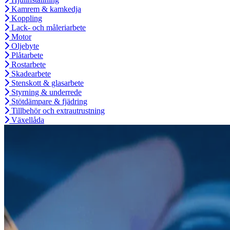
Kamrem & kamkedja
Koppling
Lack- och måleriarbete
Motor
Oljebyte
Plåtarbete
Rostarbete
Skadearbete
Stenskott & glasarbete
Styrning & underrede
Stötdämpare & fjädring
Tillbehör och extrautrustning
Växellåda