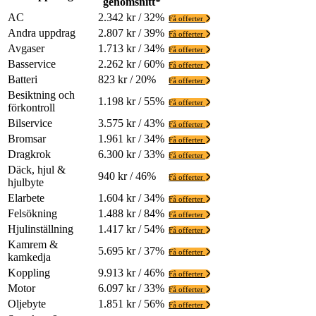
genomsnitt*
AC
2.342 kr / 32%
Få offerter
Andra uppdrag
2.807 kr / 39%
Få offerter
Avgaser
1.713 kr / 34%
Få offerter
Basservice
2.262 kr / 60%
Få offerter
Batteri
823 kr / 20%
Få offerter
Besiktning och
1.198 kr / 55%
Få offerter
förkontroll
Bilservice
3.575 kr / 43%
Få offerter
Bromsar
1.961 kr / 34%
Få offerter
Dragkrok
6.300 kr / 33%
Få offerter
Däck, hjul &
940 kr / 46%
Få offerter
hjulbyte
Elarbete
1.604 kr / 34%
Få offerter
Felsökning
1.488 kr / 84%
Få offerter
Hjulinställning
1.417 kr / 54%
Få offerter
Kamrem &
5.695 kr / 37%
Få offerter
kamkedja
Koppling
9.913 kr / 46%
Få offerter
Motor
6.097 kr / 33%
Få offerter
Oljebyte
1.851 kr / 56%
Få offerter