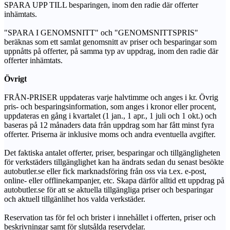
SPARA UPP TILL besparingen, inom den radie där offerter
inhämtats.
"SPARA I GENOMSNITT" och "GENOMSNITTSPRIS"
beräknas som ett samlat genomsnitt av priser och besparingar som
uppnåtts på offerter, på samma typ av uppdrag, inom den radie där
offerter inhämtats.
Övrigt
FRÅN-PRISER uppdateras varje halvtimme och anges i kr. Övrig
pris- och besparingsinformation, som anges i kronor eller procent,
uppdateras en gång i kvartalet (1 jan., 1 apr., 1 juli och 1 okt.) och
baseras på 12 månaders data från uppdrag som har fått minst fyra
offerter. Priserna är inklusive moms och andra eventuella avgifter.
Det faktiska antalet offerter, priser, besparingar och tillgängligheten
för verkstäders tillgänglighet kan ha ändrats sedan du senast besökte
autobutler.se eller fick marknadsföring från oss via t.ex. e-post,
online- eller offlinekampanjer, etc. Skapa därför alltid ett uppdrag på
autobutler.se för att se aktuella tillgängliga priser och besparingar
och aktuell tillgänlihet hos valda verkstäder.
Reservation tas för fel och brister i innehållet i offerten, priser och
beskrivningar samt för slutsålda reservdelar.