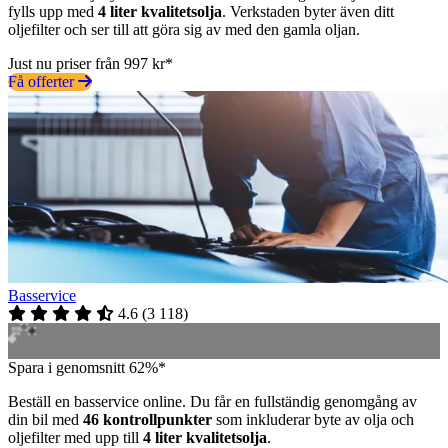
fylls upp med
4 liter kvalitetsolja
. Verkstaden byter även ditt
oljefilter och ser till att göra sig av med den gamla oljan.
Just nu priser från 997 kr*
Få offerter
Basservice
4.6
(
3 118
)
Spara i genomsnitt 62%*
Beställ en basservice online. Du får en fullständig genomgång av
din bil med
46 kontrollpunkter
som inkluderar byte av olja och
oljefilter med upp till
4 liter kvalitetsolja
.