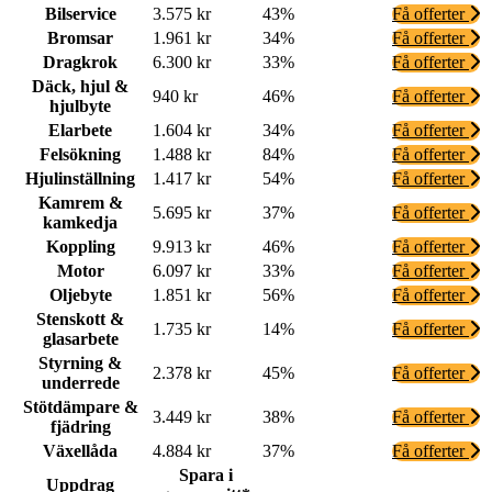
Bilservice
3.575 kr
43%
Få offerter
Bromsar
1.961 kr
34%
Få offerter
Dragkrok
6.300 kr
33%
Få offerter
Däck, hjul &
940 kr
46%
Få offerter
hjulbyte
Elarbete
1.604 kr
34%
Få offerter
Felsökning
1.488 kr
84%
Få offerter
Hjulinställning
1.417 kr
54%
Få offerter
Kamrem &
5.695 kr
37%
Få offerter
kamkedja
Koppling
9.913 kr
46%
Få offerter
Motor
6.097 kr
33%
Få offerter
Oljebyte
1.851 kr
56%
Få offerter
Stenskott &
1.735 kr
14%
Få offerter
glasarbete
Styrning &
2.378 kr
45%
Få offerter
underrede
Stötdämpare &
3.449 kr
38%
Få offerter
fjädring
Växellåda
4.884 kr
37%
Få offerter
Spara i
Uppdrag