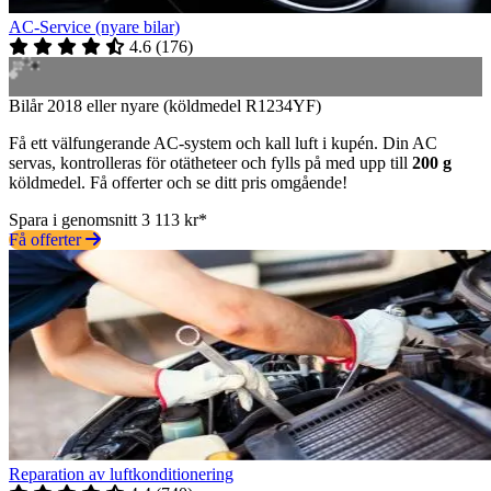
AC-Service (nyare bilar)
4.6
(
176
)
Bilår 2018 eller nyare (köldmedel R1234YF)
Få ett välfungerande AC-system och kall luft i kupén. Din AC
servas, kontrolleras för otätheteer och fylls på med upp till
200 g
köldmedel. Få offerter och se ditt pris omgående!
Spara i genomsnitt 3 113 kr*
Få offerter
Reparation av luftkonditionering