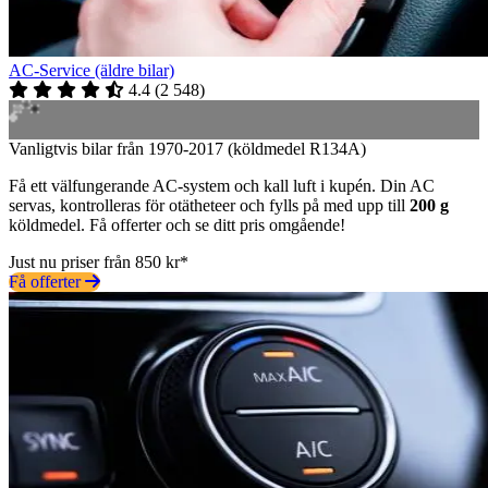
AC-Service (äldre bilar)
4.4
(
2 548
)
Vanligtvis bilar från 1970-2017 (köldmedel R134A)
Få ett välfungerande AC-system och kall luft i kupén. Din AC
servas, kontrolleras för otätheteer och fylls på med upp till
200 g
köldmedel. Få offerter och se ditt pris omgående!
Just nu priser från 850 kr*
Få offerter