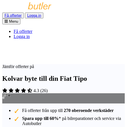
Få offerter
Logga in
Menu
Få offerter
Logga in
Jämför offerter på
Kolvar byte till din Fiat Tipo
4.3
(
26
)
Få offerter från upp till
270 oberoende verkstäder
Spara upp till 60%
* på bilreparationer och service via
Autobutler