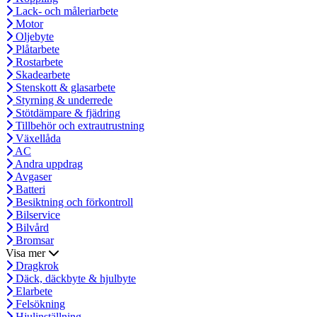
Lack- och måleriarbete
Motor
Oljebyte
Plåtarbete
Rostarbete
Skadearbete
Stenskott & glasarbete
Styrning & underrede
Stötdämpare & fjädring
Tillbehör och extrautrustning
Växellåda
AC
Andra uppdrag
Avgaser
Batteri
Besiktning och förkontroll
Bilservice
Bilvård
Bromsar
Visa mer
Dragkrok
Däck, däckbyte & hjulbyte
Elarbete
Felsökning
Hjulinställning