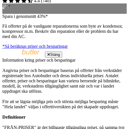
4.4
(
740
)
Spara i genomsnitt 43%*
Få offerter på de vanligaste reparationerna som byte av kondensor,
kompressor m.m. Beskriv din reparation eller de problem du har
med din AC.
*Så beräknas priser och besparingar
Stäng
Information kring priser och besparingar
Angivna priser och besparingar baseras på offerter från verkstäder
registrerade hos Autobutler och deras individuella priser. Antalet
offerter, priser och besparingar kan variera beroende på bilmärke,
modell, år, verkstadens tillgänglighet samt när och var i landet
uppdraget ska utföras.
För att se lägsta möjliga pris och största möjliga besparing måste
"Hela landet" väljas i offertöversikten på det skapade uppdraget.
Definitioner
"FRÅN-PRISER" är det billigaste tillgängliga priset, på samma typ