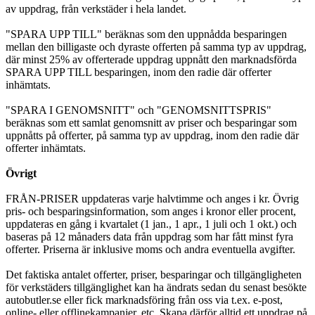
av uppdrag, från verkstäder i hela landet.
"SPARA UPP TILL" beräknas som den uppnådda besparingen
mellan den billigaste och dyraste offerten på samma typ av uppdrag,
där minst 25% av offerterade uppdrag uppnått den marknadsförda
SPARA UPP TILL besparingen, inom den radie där offerter
inhämtats.
"SPARA I GENOMSNITT" och "GENOMSNITTSPRIS"
beräknas som ett samlat genomsnitt av priser och besparingar som
uppnåtts på offerter, på samma typ av uppdrag, inom den radie där
offerter inhämtats.
Övrigt
FRÅN-PRISER uppdateras varje halvtimme och anges i kr. Övrig
pris- och besparingsinformation, som anges i kronor eller procent,
uppdateras en gång i kvartalet (1 jan., 1 apr., 1 juli och 1 okt.) och
baseras på 12 månaders data från uppdrag som har fått minst fyra
offerter. Priserna är inklusive moms och andra eventuella avgifter.
Det faktiska antalet offerter, priser, besparingar och tillgängligheten
för verkstäders tillgänglighet kan ha ändrats sedan du senast besökte
autobutler.se eller fick marknadsföring från oss via t.ex. e-post,
online- eller offlinekampanjer, etc. Skapa därför alltid ett uppdrag på