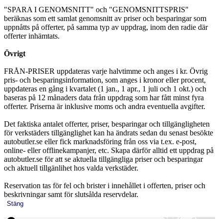
"SPARA I GENOMSNITT" och "GENOMSNITTSPRIS"
beräknas som ett samlat genomsnitt av priser och besparingar som
uppnåtts på offerter, på samma typ av uppdrag, inom den radie där
offerter inhämtats.
Övrigt
FRÅN-PRISER uppdateras varje halvtimme och anges i kr. Övrig
pris- och besparingsinformation, som anges i kronor eller procent,
uppdateras en gång i kvartalet (1 jan., 1 apr., 1 juli och 1 okt.) och
baseras på 12 månaders data från uppdrag som har fått minst fyra
offerter. Priserna är inklusive moms och andra eventuella avgifter.
Det faktiska antalet offerter, priser, besparingar och tillgängligheten
för verkstäders tillgänglighet kan ha ändrats sedan du senast besökte
autobutler.se eller fick marknadsföring från oss via t.ex. e-post,
online- eller offlinekampanjer, etc. Skapa därför alltid ett uppdrag på
autobutler.se för att se aktuella tillgängliga priser och besparingar
och aktuell tillgänlihet hos valda verkstäder.
Reservation tas för fel och brister i innehållet i offerten, priser och
beskrivningar samt för slutsålda reservdelar.
Stäng