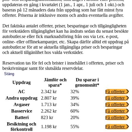
uppdateras en gång i kvartalet (1 jan., 1 apr., 1 juli och 1 okt.) och
baseras på 12 månaders data från uppdrag som har fått minst fyra
offerter. Priserna är inklusive moms och andra eventuella avgifter.
Det faktiska antalet offerter, priser, besparingar och tillgängligheten
för verkstäders tillgänglighet kan ha ändrats sedan du senast besökte
autobutler.se eller fick marknadsföring från oss via t.ex. e-post,
online- eller offlinekampanjer, etc. Skapa därför alltid ett uppdrag på
autobutler.se för att se aktuella tillgängliga priser och besparingar
och aktuell tillgänlihet hos valda verkstäder.
Reservation tas för fel och brister i innehållet i offerten, priser och
beskrivningar samt för slutsålda reservdelar.
Stäng
Jämför och
Du sparar i
Uppdrag
spara*
genomsnitt*
AC
2.342 kr
32%
Få offerter
Andra uppdrag
2.807 kr
39%
Få offerter
Avgaser
1.713 kr
34%
Få offerter
Basservice
2.262 kr
60%
Få offerter
Batteri
823 kr
20%
Få offerter
Besiktning och
1.198 kr
55%
Få offerter
förkontroll