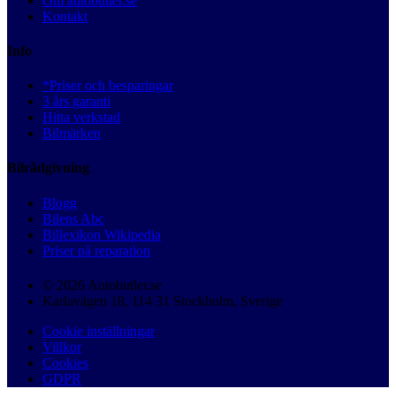
Om autobutler.se
Kontakt
Info
*Priser och besparingar
3 års garanti
Hitta verkstad
Bilmärken
Bilrådgivning
Blogg
Bilens Abc
Billexikon Wikipedia
Priser på reparation
© 2026 Autobutler.se
Karlavägen 18, 114 31 Stockholm, Sverige
Cookie inställningar
Villkor
Cookies
GDPR