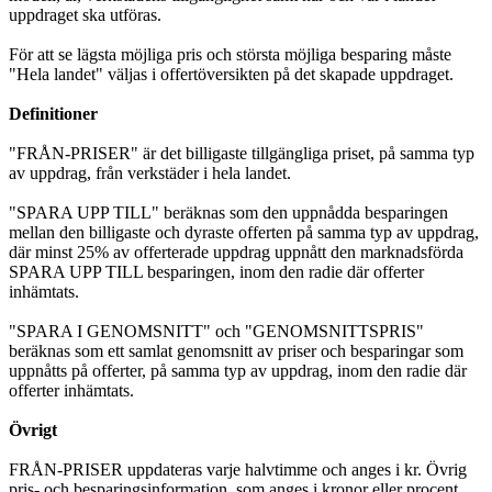
uppdraget ska utföras.
För att se lägsta möjliga pris och största möjliga besparing måste
"Hela landet" väljas i offertöversikten på det skapade uppdraget.
Definitioner
"FRÅN-PRISER" är det billigaste tillgängliga priset, på samma typ
av uppdrag, från verkstäder i hela landet.
"SPARA UPP TILL" beräknas som den uppnådda besparingen
mellan den billigaste och dyraste offerten på samma typ av uppdrag,
där minst 25% av offerterade uppdrag uppnått den marknadsförda
SPARA UPP TILL besparingen, inom den radie där offerter
inhämtats.
"SPARA I GENOMSNITT" och "GENOMSNITTSPRIS"
beräknas som ett samlat genomsnitt av priser och besparingar som
uppnåtts på offerter, på samma typ av uppdrag, inom den radie där
offerter inhämtats.
Övrigt
FRÅN-PRISER uppdateras varje halvtimme och anges i kr. Övrig
pris- och besparingsinformation, som anges i kronor eller procent,