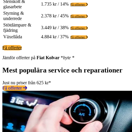
Stenskott &
1.735 kr / 14%
Få offerter
glasarbete
Styrning &
2.378 kr / 45%
Få offerter
underrede
Stötdämpare &
3.449 kr / 38%
Få offerter
fjädring
Växellåda
4.884 kr / 37%
Få offerter
Få offerter
Jämför offerter på
Fiat
Kolvar
*
byte *
Mest populära service och reparationer
Just nu priser från 625 kr*
Få offerter