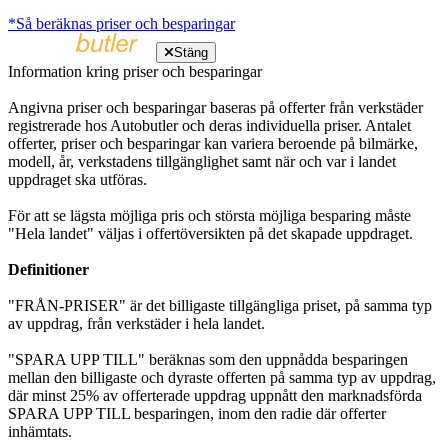
*Så beräknas priser och besparingar
Stäng
Information kring priser och besparingar
Angivna priser och besparingar baseras på offerter från verkstäder
registrerade hos Autobutler och deras individuella priser. Antalet
offerter, priser och besparingar kan variera beroende på bilmärke,
modell, år, verkstadens tillgänglighet samt när och var i landet
uppdraget ska utföras.
För att se lägsta möjliga pris och största möjliga besparing måste
"Hela landet" väljas i offertöversikten på det skapade uppdraget.
Definitioner
"FRÅN-PRISER" är det billigaste tillgängliga priset, på samma typ
av uppdrag, från verkstäder i hela landet.
"SPARA UPP TILL" beräknas som den uppnådda besparingen
mellan den billigaste och dyraste offerten på samma typ av uppdrag,
där minst 25% av offerterade uppdrag uppnått den marknadsförda
SPARA UPP TILL besparingen, inom den radie där offerter
inhämtats.