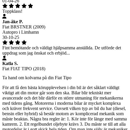
01-04-26
Toppklass!
Jan-åke P.
Fiat BRSTNER (2009)
Autopro i Limhamn
30-10-25
Fint bemötande och väldigt hjälpsamma anställda. De utförde det
uppdrag som jag önskat och erbjöd...
Katla S.
Fiat FIAT TIPO (2018)
Ta hand om kolvarna på din Fiat Tipo
För att få den bästa körupplevelsen i din bil är det såklart väldigt
viktigt att din motor går som den ska. Bilar blir tekniskt mer
avancerade och det blir därför en större utmaning för mekanikerna
med tidens gång. Motorerna i moderna bilar är mycket komplexa
och kräver frekvent service. Oavsett vilken typ av bil du har (diesel,
bensin eller hybrid) så består motorn av komplicerad mekanik som
måste beaktas. Några bra regler är: 1. Kör inte för länge med samma
kamrem. 2. Ett regelbundet oljebyte krävs 3. Du måste se till att alla
motordelar är i gott skick hela tiden. Om man inte själv är mekaniker