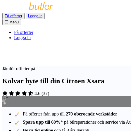
Få offerter
Logga in
Menu
Få offerter
Logga in
Jämför offerter på
Kolvar byte till din Citroen Xsara
4.6
(
37
)
Få offerter från upp till
270 oberoende verkstäder
Spara upp till 60%
* på bilreparationer och service via A
Boka tid online
och få 3 års garanti