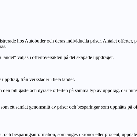
strerade hos Autobutler och deras individuella priser. Antalet offerter, 
ras.
a landet" väljas i offertöversikten på det skapade uppdraget.
uppdrag, från verkstäder i hela landet.
n billigaste och dyraste offerten på samma typ av uppdrag, där mi
lat genomsnitt av priser och besparingar som uppnåtts på offerte
h besparingsinformation, som anges i kronor eller procent, uppdateras e