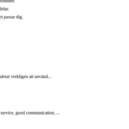
tobutler.
elar.
t passar dig.
erar verkligen att använd...
ervice, good communication, ...