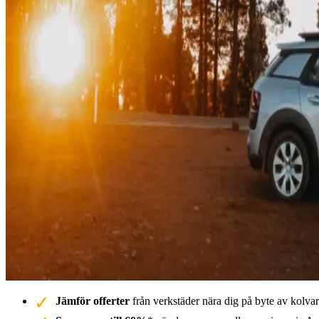
Jämför offerter
från verkstäder nära dig på byte av kolvar