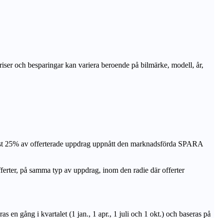
priser och besparingar kan variera beroende på bilmärke, modell, år,
nst 25% av offerterade uppdrag uppnått den marknadsförda SPARA
r, på samma typ av uppdrag, inom den radie där offerter
n gång i kvartalet (1 jan., 1 apr., 1 juli och 1 okt.) och baseras på