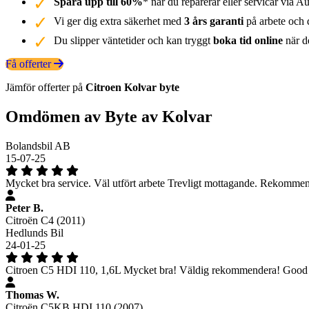
Spara upp till 60%
* när du reparerar eller servicar via Au
Vi ger dig extra säkerhet med
3 års garanti
på arbete och d
Du slipper väntetider och kan tryggt
boka tid online
när de
Få offerter
Jämför offerter på
Citroen
Kolvar
byte
Omdömen av Byte av Kolvar
Bolandsbil AB
15-07-25
Mycket bra service. Väl utfört arbete Trevligt mottagande. Rekommend
Peter B.
Citroën C4 (2011)
Hedlunds Bil
24-01-25
Citroen C5 HDI 110, 1,6L Mycket bra! Väldig rekommendera! Good s
Thomas W.
Citroën C5KB HDI 110 (2007)