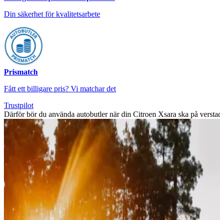
Din säkerhet för kvalitetsarbete
Prismatch
Fått ett billigare pris? Vi matchar det
Trustpilot
Därför bör du använda autobutler när din Citroen Xsara ska på versta