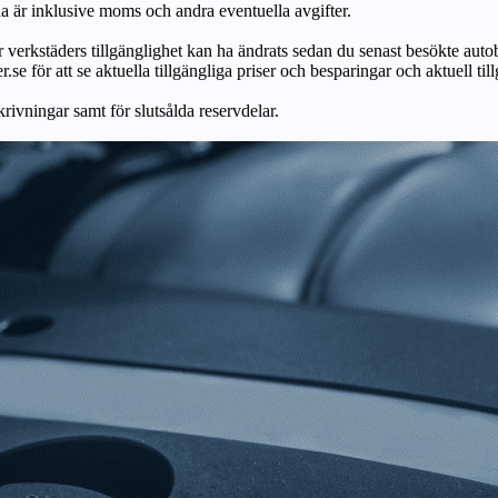
na är inklusive moms och andra eventuella avgifter.
ör verkstäders tillgänglighet kan ha ändrats sedan du senast besökte autob
r.se för att se aktuella tillgängliga priser och besparingar och aktuell til
skrivningar samt för slutsålda reservdelar.