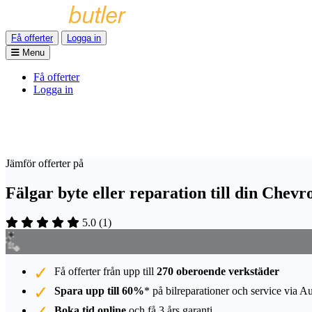
Få offerter
Logga in
Menu
Få offerter
Logga in
Jämför offerter på
Fälgar byte eller reparation till din Chev
5.0
(
1
)
Få offerter från upp till
270 oberoende verkstäder
Spara upp till 60%
* på bilreparationer och service via A
Boka tid online
och få 3 års garanti