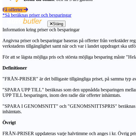
Få offerter
*Så beräknas priser och besparingar
Stäng
Information kring priser och besparingar
Angivna priser och besparingar baseras på offerter från verkstäder regi
verkstadens tillgänglighet samt när och var i landet uppdraget ska utfö
För att se lägsta möjliga pris och största möjliga besparing måste "Hel
Definitioner
"FRÅN-PRISER" är det billigaste tillgängliga priset, på samma typ av 
"SPARA UPP TILL" beräknas som den uppnådda besparingen mellan de
UPP TILL besparingen, inom den radie där offerter inhämtats.
"SPARA I GENOMSNITT" och "GENOMSNITTSPRIS" beräknas som ett sam
inhämtats.
Övrigt
FRÅN-PRISER uppdateras varje halvtimme och anges i kr. Övrig pris- oc