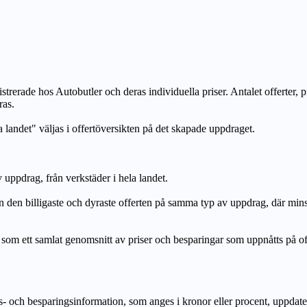
strerade hos Autobutler och deras individuella priser. Antalet offerter, 
ras.
a landet" väljas i offertöversikten på det skapade uppdraget.
uppdrag, från verkstäder i hela landet.
n billigaste och dyraste offerten på samma typ av uppdrag, där mi
lat genomsnitt av priser och besparingar som uppnåtts på offerte
h besparingsinformation, som anges i kronor eller procent, uppdateras e