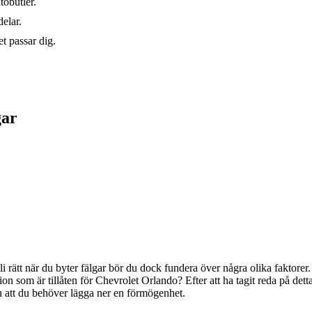
tobutler.
elar.
t passar dig.
gar
bli rätt när du byter fälgar bör du dock fundera över några olika faktore
on som är tillåten för Chevrolet Orlando? Efter att ha tagit reda på dett
n att du behöver lägga ner en förmögenhet.