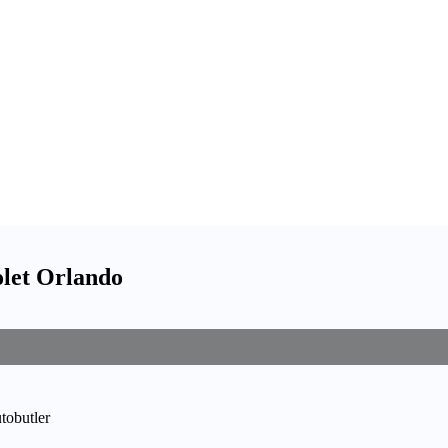
rolet Orlando
utobutler