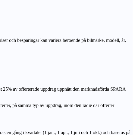
priser och besparingar kan variera beroende på bilmärke, modell, år,
nst 25% av offerterade uppdrag uppnått den marknadsförda SPARA
r, på samma typ av uppdrag, inom den radie där offerter
n gång i kvartalet (1 jan., 1 apr., 1 juli och 1 okt.) och baseras på