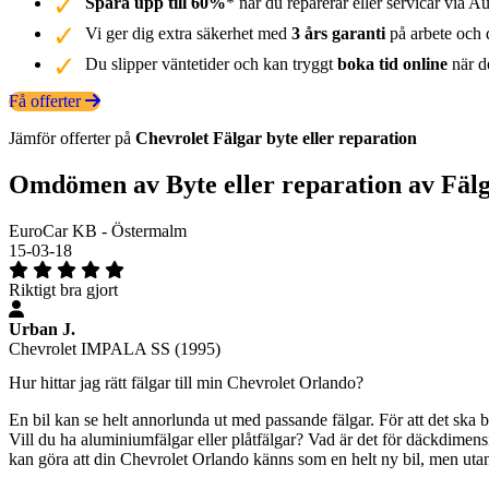
Spara upp till 60%
* när du reparerar eller servicar via Au
Vi ger dig extra säkerhet med
3 års garanti
på arbete och d
Du slipper väntetider och kan tryggt
boka tid online
när de
Få offerter
Jämför offerter på
Chevrolet
Fälgar
byte eller reparation
Omdömen av Byte eller reparation av Fäl
EuroCar KB - Östermalm
15-03-18
Riktigt bra gjort
Urban J.
Chevrolet IMPALA SS (1995)
Hur hittar jag rätt fälgar till min Chevrolet Orlando?
En bil kan se helt annorlunda ut med passande fälgar. För att det ska 
Vill du ha aluminiumfälgar eller plåtfälgar? Vad är det för däckdimensi
kan göra att din Chevrolet Orlando känns som en helt ny bil, men uta