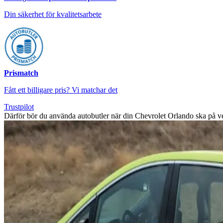
Din säkerhet för kvalitetsarbete
Prismatch
Fått ett billigare pris? Vi matchar det
Trustpilot
Därför bör du använda autobutler när din Chevrolet Orlando ska på v