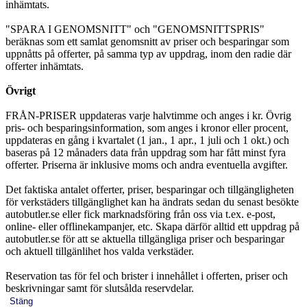
inhämtats.
"SPARA I GENOMSNITT" och "GENOMSNITTSPRIS"
beräknas som ett samlat genomsnitt av priser och besparingar som
uppnåtts på offerter, på samma typ av uppdrag, inom den radie där
offerter inhämtats.
Övrigt
FRÅN-PRISER uppdateras varje halvtimme och anges i kr. Övrig
pris- och besparingsinformation, som anges i kronor eller procent,
uppdateras en gång i kvartalet (1 jan., 1 apr., 1 juli och 1 okt.) och
baseras på 12 månaders data från uppdrag som har fått minst fyra
offerter. Priserna är inklusive moms och andra eventuella avgifter.
Det faktiska antalet offerter, priser, besparingar och tillgängligheten
för verkstäders tillgänglighet kan ha ändrats sedan du senast besökte
autobutler.se eller fick marknadsföring från oss via t.ex. e-post,
online- eller offlinekampanjer, etc. Skapa därför alltid ett uppdrag på
autobutler.se för att se aktuella tillgängliga priser och besparingar
och aktuell tillgänlihet hos valda verkstäder.
Reservation tas för fel och brister i innehållet i offerten, priser och
beskrivningar samt för slutsålda reservdelar.
Stäng