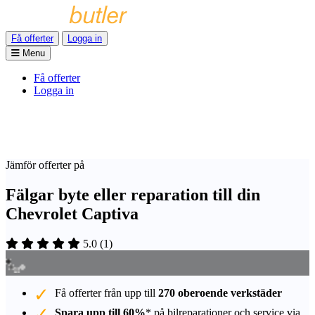
Få offerter
Logga in
Menu
Få offerter
Logga in
Jämför offerter på
Fälgar byte eller reparation till din
Chevrolet Captiva
5.0
(
1
)
Få offerter från upp till
270 oberoende verkstäder
Spara upp till 60%
* på bilreparationer och service via