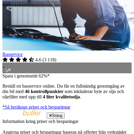
Basservice
4.6
(
3 118
)
Spara i genomsnitt 62%*
Beställ en basservice online. Du får en fullständig genomgång av
din bil med
46 kontrollpunkter
som inkluderar byte av olja och
oljefilter med upp till
4 liter kvalitetsolja
.
*Så beräknas priser och besparingar
Stäng
Information kring priser och besparingar
Angivna priser och besparingar baseras på offerter från verkstäder