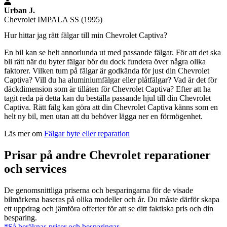
Urban J.
Chevrolet IMPALA SS (1995)
Hur hittar jag rätt fälgar till min Chevrolet Captiva?
En bil kan se helt annorlunda ut med passande fälgar. För att det ska
bli rätt när du byter fälgar bör du dock fundera över några olika
faktorer. Vilken tum på fälgar är godkända för just din Chevrolet
Captiva? Vill du ha aluminiumfälgar eller plåtfälgar? Vad är det för
däckdimension som är tillåten för Chevrolet Captiva? Efter att ha
tagit reda på detta kan du beställa passande hjul till din Chevrolet
Captiva. Rätt fälg kan göra att din Chevrolet Captiva känns som en
helt ny bil, men utan att du behöver lägga ner en förmögenhet.
Läs mer om
Fälgar byte eller reparation
Prisar på andre Chevrolet reparationer
och services
De genomsnittliga priserna och besparingarna för de visade
bilmärkena baseras på olika modeller och år. Du måste därför skapa
ett uppdrag och jämföra offerter för att se ditt faktiska pris och din
besparing.
*Så beräknas priser och besparingar