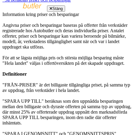
Stäng
Information kring priser och besparingar
Angivna priser och besparingar baseras på offerter från verkstäder
registrerade hos Autobutler och deras individuella priser. Antalet
offerter, priser och besparingar kan variera beroende på bilmärke,
modell, år, verkstadens tillgänglighet samt när och var i landet
uppdraget ska utföras.
För att se lägsta möjliga pris och största möjliga besparing måste
"Hela landet" väljas i offertöversikten på det skapade uppdraget.
Definitioner
"FRÅN-PRISER" är det billigaste tillgängliga priset, på samma typ
av uppdrag, från verkstäder i hela landet.
"SPARA UPP TILL" beräknas som den uppnådda besparingen
mellan den billigaste och dyraste offerten på samma typ av uppdrag,
där minst 25% av offerterade uppdrag uppnått den marknadsförda
SPARA UPP TILL besparingen, inom den radie där offerter
inhämtats.
"SPARA I GENOMSNITT" och "GENOMSNITTSPRIS"