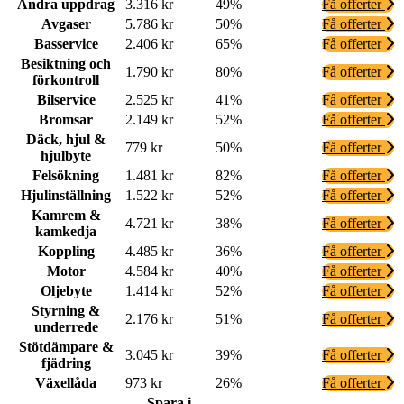
Andra uppdrag
3.316 kr
49%
Få offerter
Avgaser
5.786 kr
50%
Få offerter
Basservice
2.406 kr
65%
Få offerter
Besiktning och
1.790 kr
80%
Få offerter
förkontroll
Bilservice
2.525 kr
41%
Få offerter
Bromsar
2.149 kr
52%
Få offerter
Däck, hjul &
779 kr
50%
Få offerter
hjulbyte
Felsökning
1.481 kr
82%
Få offerter
Hjulinställning
1.522 kr
52%
Få offerter
Kamrem &
4.721 kr
38%
Få offerter
kamkedja
Koppling
4.485 kr
36%
Få offerter
Motor
4.584 kr
40%
Få offerter
Oljebyte
1.414 kr
52%
Få offerter
Styrning &
2.176 kr
51%
Få offerter
underrede
Stötdämpare &
3.045 kr
39%
Få offerter
fjädring
Växellåda
973 kr
26%
Få offerter
Spara i