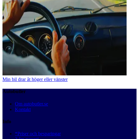
Min bil drar åt höger eller vänster
Autobutler
Om autobutler.se
Kontakt
Info
*Priser och besparingar