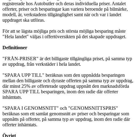
registrerade hos Autobutler och deras individuella priser. Antalet
offerter, priser och besparingar kan variera beroende på bilmärke,
modell, år, verkstadens tillgänglighet samt när och var i landet
uppdraget ska utföras.
För att se lägsta möjliga pris och största möjliga besparing måste
"Hela landet" väljas i offertöversikten på det skapade uppdraget.
Definitioner
"FRÅN-PRISER" är det billigaste tillgängliga priset, på samma typ
av uppdrag, från verkstäder i hela landet.
"SPARA UPP TILL" beräknas som den uppnådda besparingen
mellan den billigaste och dyraste offerten på samma typ av uppdrag,
där minst 25% av offerterade uppdrag uppnått den marknadsförda
SPARA UPP TILL besparingen, inom den radie där offerter
inhämtats.
"SPARA I GENOMSNITT" och "GENOMSNITTSPRIS"
beräknas som ett samlat genomsnitt av priser och besparingar som
uppnåtts på offerter, på samma typ av uppdrag, inom den radie där
offerter inhämtats.
Övrigt