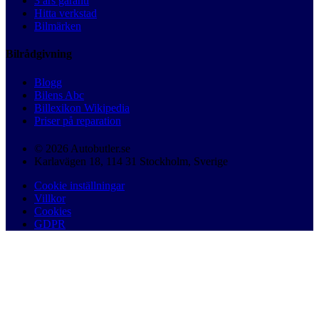
3 års garanti
Hitta verkstad
Bilmärken
Bilrådgivning
Blogg
Bilens Abc
Billexikon Wikipedia
Priser på reparation
© 2026 Autobutler.se
Karlavägen 18, 114 31 Stockholm, Sverige
Cookie inställningar
Villkor
Cookies
GDPR