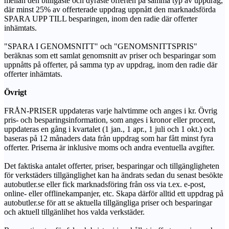
mellan den billigaste och dyraste offerten på samma typ av uppdrag,
där minst 25% av offerterade uppdrag uppnått den marknadsförda
SPARA UPP TILL besparingen, inom den radie där offerter
inhämtats.
"SPARA I GENOMSNITT" och "GENOMSNITTSPRIS"
beräknas som ett samlat genomsnitt av priser och besparingar som
uppnåtts på offerter, på samma typ av uppdrag, inom den radie där
offerter inhämtats.
Övrigt
FRÅN-PRISER uppdateras varje halvtimme och anges i kr. Övrig
pris- och besparingsinformation, som anges i kronor eller procent,
uppdateras en gång i kvartalet (1 jan., 1 apr., 1 juli och 1 okt.) och
baseras på 12 månaders data från uppdrag som har fått minst fyra
offerter. Priserna är inklusive moms och andra eventuella avgifter.
Det faktiska antalet offerter, priser, besparingar och tillgängligheten
för verkstäders tillgänglighet kan ha ändrats sedan du senast besökte
autobutler.se eller fick marknadsföring från oss via t.ex. e-post,
online- eller offlinekampanjer, etc. Skapa därför alltid ett uppdrag på
autobutler.se för att se aktuella tillgängliga priser och besparingar
och aktuell tillgänlihet hos valda verkstäder.