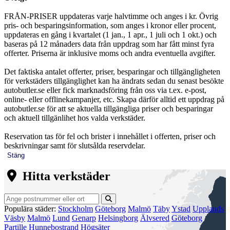
FRÅN-PRISER uppdateras varje halvtimme och anges i kr. Övrig
pris- och besparingsinformation, som anges i kronor eller procent,
uppdateras en gång i kvartalet (1 jan., 1 apr., 1 juli och 1 okt.) och
baseras på 12 månaders data från uppdrag som har fått minst fyra
offerter. Priserna är inklusive moms och andra eventuella avgifter.
Det faktiska antalet offerter, priser, besparingar och tillgängligheten
för verkstäders tillgänglighet kan ha ändrats sedan du senast besökte
autobutler.se eller fick marknadsföring från oss via t.ex. e-post,
online- eller offlinekampanjer, etc. Skapa därför alltid ett uppdrag på
autobutler.se för att se aktuella tillgängliga priser och besparingar
och aktuell tillgänlihet hos valda verkstäder.
Reservation tas för fel och brister i innehållet i offerten, priser och
beskrivningar samt för slutsålda reservdelar.
Stäng
Hitta verkstäder
Populära städer:
Stockholm
Göteborg
Malmö
Täby
Ystad
Upplands
Väsby
Malmö
Lund
Genarp
Helsingborg
Älvsered
Göteborg
Partille
Hunnebostrand
Högsäter