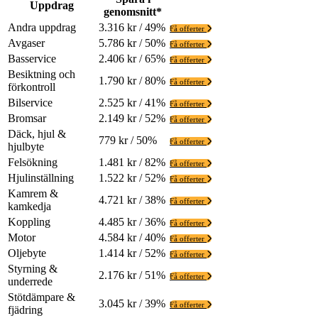
Uppdrag
genomsnitt*
Andra uppdrag
3.316 kr / 49%
Få offerter
Avgaser
5.786 kr / 50%
Få offerter
Basservice
2.406 kr / 65%
Få offerter
Besiktning och
1.790 kr / 80%
Få offerter
förkontroll
Bilservice
2.525 kr / 41%
Få offerter
Bromsar
2.149 kr / 52%
Få offerter
Däck, hjul &
779 kr / 50%
Få offerter
hjulbyte
Felsökning
1.481 kr / 82%
Få offerter
Hjulinställning
1.522 kr / 52%
Få offerter
Kamrem &
4.721 kr / 38%
Få offerter
kamkedja
Koppling
4.485 kr / 36%
Få offerter
Motor
4.584 kr / 40%
Få offerter
Oljebyte
1.414 kr / 52%
Få offerter
Styrning &
2.176 kr / 51%
Få offerter
underrede
Stötdämpare &
3.045 kr / 39%
Få offerter
fjädring