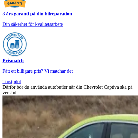
3 års garanti på din bilreparation
Din säkerhet för kvalitetsarbete
Prismatch
Fått ett billigare pris? Vi matchar det
Trustpilot
Därför bör du använda autobutler när din Chevrolet Captiva ska på
verstad