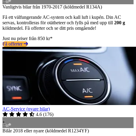
Vanligtvis bilar från 1970-2017 (köldmedel R134A)
Få ett välfungerande AC-system och kall luft i kupén. Din AC
servas, kontrolleras för otätheteer och fylls på med upp till
200 g
köldmedel. Få offerter och se ditt pris omgående!
Just nu priser från 850 kr*
Få offerter
AC-Service (nyare bilar)
4.6
(
176
)
Bilår 2018 eller nyare (köldmedel R1234YF)