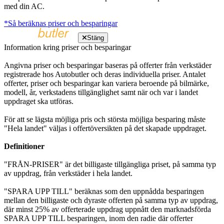
med din AC.
*Så beräknas priser och besparingar
Stäng
Information kring priser och besparingar
Angivna priser och besparingar baseras på offerter från verkstäder
registrerade hos Autobutler och deras individuella priser. Antalet
offerter, priser och besparingar kan variera beroende på bilmärke,
modell, år, verkstadens tillgänglighet samt när och var i landet
uppdraget ska utföras.
För att se lägsta möjliga pris och största möjliga besparing måste
"Hela landet" väljas i offertöversikten på det skapade uppdraget.
Definitioner
"FRÅN-PRISER" är det billigaste tillgängliga priset, på samma typ
av uppdrag, från verkstäder i hela landet.
"SPARA UPP TILL" beräknas som den uppnådda besparingen
mellan den billigaste och dyraste offerten på samma typ av uppdrag,
där minst 25% av offerterade uppdrag uppnått den marknadsförda
SPARA UPP TILL besparingen, inom den radie där offerter