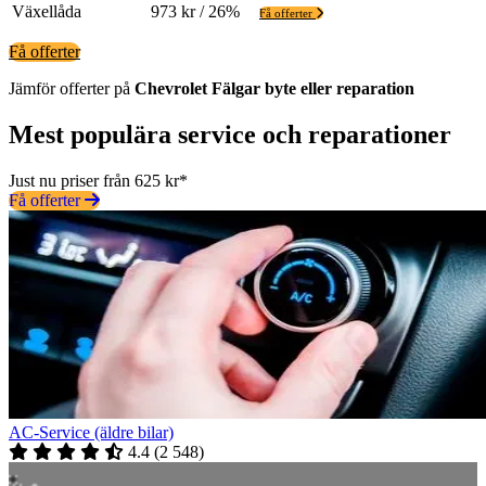
Växellåda
973 kr / 26%
Få offerter
Få offerter
Jämför offerter på
Chevrolet
Fälgar
byte eller reparation
Mest populära service och reparationer
Just nu priser från 625 kr*
Få offerter
AC-Service (äldre bilar)
4.4
(
2 548
)