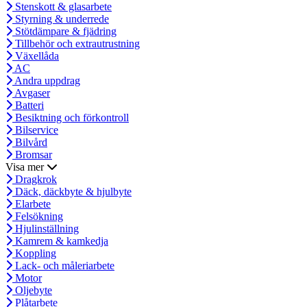
Stenskott & glasarbete
Styrning & underrede
Stötdämpare & fjädring
Tillbehör och extrautrustning
Växellåda
AC
Andra uppdrag
Avgaser
Batteri
Besiktning och förkontroll
Bilservice
Bilvård
Bromsar
Visa mer
Dragkrok
Däck, däckbyte & hjulbyte
Elarbete
Felsökning
Hjulinställning
Kamrem & kamkedja
Koppling
Lack- och måleriarbete
Motor
Oljebyte
Plåtarbete