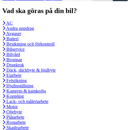
Vad ska göras på din bil?
AC
Andra uppdrag
Avgaser
Batteri
Besiktning och förkontroll
Bilservice
Bilvård
Bromsar
Dragkrok
Däck, däckbyte & hjulbyte
Elarbete
Felsökning
Hjulinställning
Kamrem & kamkedja
Koppling
Lack- och måleriarbete
Motor
Oljebyte
Plåtarbete
Rostarbete
Skadearbete