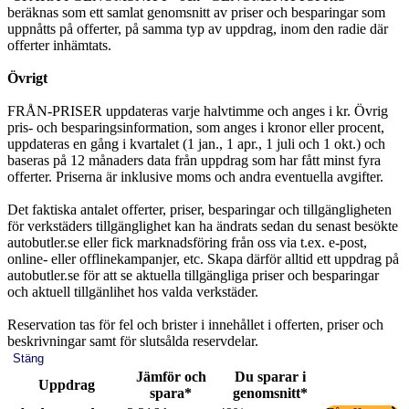
beräknas som ett samlat genomsnitt av priser och besparingar som
uppnåtts på offerter, på samma typ av uppdrag, inom den radie där
offerter inhämtats.
Övrigt
FRÅN-PRISER uppdateras varje halvtimme och anges i kr. Övrig
pris- och besparingsinformation, som anges i kronor eller procent,
uppdateras en gång i kvartalet (1 jan., 1 apr., 1 juli och 1 okt.) och
baseras på 12 månaders data från uppdrag som har fått minst fyra
offerter. Priserna är inklusive moms och andra eventuella avgifter.
Det faktiska antalet offerter, priser, besparingar och tillgängligheten
för verkstäders tillgänglighet kan ha ändrats sedan du senast besökte
autobutler.se eller fick marknadsföring från oss via t.ex. e-post,
online- eller offlinekampanjer, etc. Skapa därför alltid ett uppdrag på
autobutler.se för att se aktuella tillgängliga priser och besparingar
och aktuell tillgänlihet hos valda verkstäder.
Reservation tas för fel och brister i innehållet i offerten, priser och
beskrivningar samt för slutsålda reservdelar.
Stäng
Jämför och
Du sparar i
Uppdrag
spara*
genomsnitt*