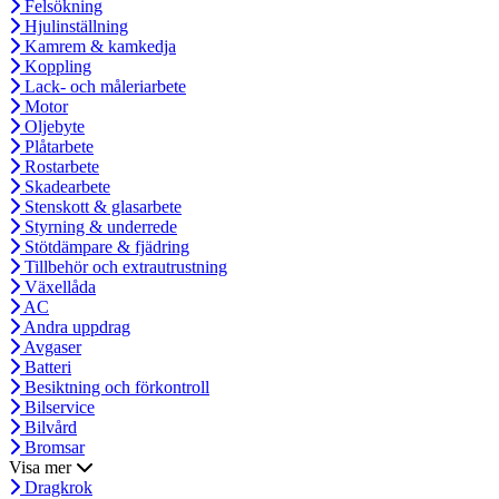
Felsökning
Hjulinställning
Kamrem & kamkedja
Koppling
Lack- och måleriarbete
Motor
Oljebyte
Plåtarbete
Rostarbete
Skadearbete
Stenskott & glasarbete
Styrning & underrede
Stötdämpare & fjädring
Tillbehör och extrautrustning
Växellåda
AC
Andra uppdrag
Avgaser
Batteri
Besiktning och förkontroll
Bilservice
Bilvård
Bromsar
Visa mer
Dragkrok