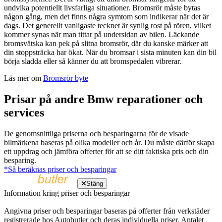
undvika potentiellt livsfarliga situationer. Bromsrör måste bytas
någon gång, men det finns några symtom som indikerar när det är
dags. Det generellt vanligaste tecknet är synlig rost på rören, vilket
kommer synas när man tittar på undersidan av bilen. Läckande
bromsvätska kan pek på slitna bromsrör, där du kanske märker att
din stoppsträcka har ökat. När du bromsar i sista minuten kan din bil
börja sladda eller så känner du att bromspedalen vibrerar.
Läs mer om
Bromsrör byte
Prisar på andre Bmw reparationer och
services
De genomsnittliga priserna och besparingarna för de visade
bilmärkena baseras på olika modeller och år. Du måste därför skapa
ett uppdrag och jämföra offerter för att se ditt faktiska pris och din
besparing.
*Så beräknas priser och besparingar
Stäng
Information kring priser och besparingar
Angivna priser och besparingar baseras på offerter från verkstäder
registrerade hos Autobutler och deras individuella priser. Antalet