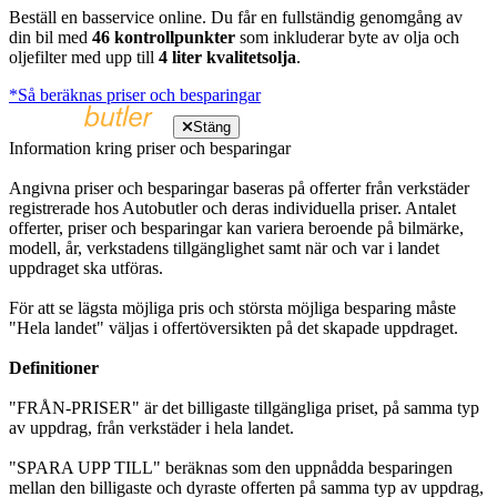
Beställ en basservice online. Du får en fullständig genomgång av
din bil med
46 kontrollpunkter
som inkluderar byte av olja och
oljefilter med upp till
4 liter kvalitetsolja
.
*Så beräknas priser och besparingar
Stäng
Information kring priser och besparingar
Angivna priser och besparingar baseras på offerter från verkstäder
registrerade hos Autobutler och deras individuella priser. Antalet
offerter, priser och besparingar kan variera beroende på bilmärke,
modell, år, verkstadens tillgänglighet samt när och var i landet
uppdraget ska utföras.
För att se lägsta möjliga pris och största möjliga besparing måste
"Hela landet" väljas i offertöversikten på det skapade uppdraget.
Definitioner
"FRÅN-PRISER" är det billigaste tillgängliga priset, på samma typ
av uppdrag, från verkstäder i hela landet.
"SPARA UPP TILL" beräknas som den uppnådda besparingen
mellan den billigaste och dyraste offerten på samma typ av uppdrag,