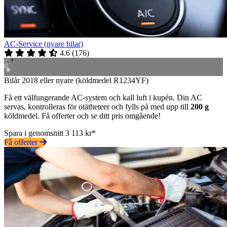
AC-Service (nyare bilar)
4.6
(
176
)
Bilår 2018 eller nyare (köldmedel R1234YF)
Få ett välfungerande AC-system och kall luft i kupén. Din AC
servas, kontrolleras för otätheteer och fylls på med upp till
200 g
köldmedel. Få offerter och se ditt pris omgående!
Spara i genomsnitt 3 113 kr*
Få offerter