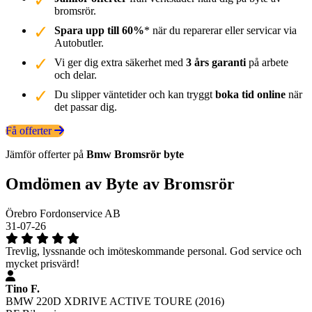
bromsrör.
Spara upp till 60%
* när du reparerar eller servicar via
Autobutler.
Vi ger dig extra säkerhet med
3 års garanti
på arbete
och delar.
Du slipper väntetider och kan tryggt
boka tid online
när
det passar dig.
Få offerter
Jämför offerter på
Bmw
Bromsrör
byte
Omdömen av Byte av Bromsrör
Örebro Fordonservice AB
31-07-26
Trevlig, lyssnande och imöteskommande personal. God service och
mycket prisvärd!
Tino F.
BMW 220D XDRIVE ACTIVE TOURE (2016)