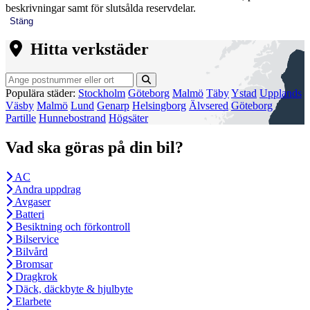
beskrivningar samt för slutsålda reservdelar.
Stäng
Hitta verkstäder
Populära städer:
Stockholm
Göteborg
Malmö
Täby
Ystad
Upplands
Väsby
Malmö
Lund
Genarp
Helsingborg
Älvsered
Göteborg
Partille
Hunnebostrand
Högsäter
Vad ska göras på din bil?
AC
Andra uppdrag
Avgaser
Batteri
Besiktning och förkontroll
Bilservice
Bilvård
Bromsar
Dragkrok
Däck, däckbyte & hjulbyte
Elarbete