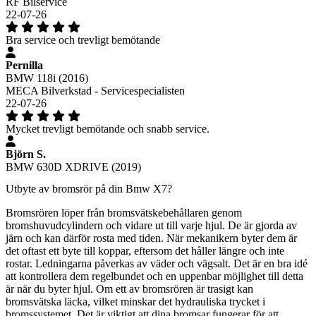
RF Bilservice
22-07-26
Bra service och trevligt bemötande
Pernilla
BMW 118i (2016)
MECA Bilverkstad - Servicespecialisten
22-07-26
Mycket trevligt bemötande och snabb service.
Björn S.
BMW 630D XDRIVE (2019)
Utbyte av bromsrör på din Bmw X7?
Bromsrören löper från bromsvätskebehållaren genom
bromshuvudcylindern och vidare ut till varje hjul. De är gjorda av
järn och kan därför rosta med tiden. När mekanikern byter dem är
det oftast ett byte till koppar, eftersom det håller längre och inte
rostar. Ledningarna påverkas av väder och vägsalt. Det är en bra idé
att kontrollera dem regelbundet och en uppenbar möjlighet till detta
är när du byter hjul. Om ett av bromsrören är trasigt kan
bromsvätska läcka, vilket minskar det hydrauliska trycket i
bromssystemet. Det är viktigt att dina bromsar fungerar för att