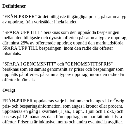
Definitioner
"FRÅN-PRISER" är det billigaste tillgängliga priset, på samma typ
av uppdrag, från verkstäder i hela landet.
"SPARA UPP TILL" beräknas som den uppnådda besparingen
mellan den billigaste och dyraste offerten på samma typ av uppdrag,
där minst 25% av offerterade uppdrag uppnått den marknadsförda
SPARA UPP TILL besparingen, inom den radie där offerter
inhämtats.
"SPARA I GENOMSNITT" och "GENOMSNITTSPRIS"
beräknas som ett samlat genomsnitt av priser och besparingar som
uppnåtts på offerter, på samma typ av uppdrag, inom den radie där
offerter inhämtats.
Övrigt
FRÅN-PRISER uppdateras varje halvtimme och anges i kr. Övrig
pris- och besparingsinformation, som anges i kronor eller procent,
uppdateras en gång i kvartalet (1 jan., 1 apr., 1 juli och 1 okt.) och
baseras på 12 månaders data från uppdrag som har fått minst fyra
offerter. Priserna är inklusive moms och andra eventuella avgifter.