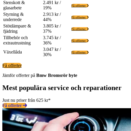
Stenskott &
2.491 kr /
Få offerter
glasarbete
19%
Styrning &
2.913 kr /
Få offerter
underrede
44%
Stötdämpare &
3.805 kr /
Få offerter
fjädring
37%
Tillbehör och
3.745 kr /
Få offerter
extrautrustning
36%
3.047 kr /
Växellåda
Få offerter
30%
Få offerter
Jämför offerter på
Bmw
Bromsrör
byte
Mest populära service och reparationer
Just nu priser från 625 kr*
Få offerter