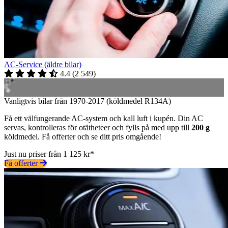
AC-Service (äldre bilar)
4.4
(
2 549
)
Vanligtvis bilar från 1970-2017 (köldmedel R134A)
Få ett välfungerande AC-system och kall luft i kupén. Din AC
servas, kontrolleras för otätheteer och fylls på med upp till
200 g
köldmedel. Få offerter och se ditt pris omgående!
Just nu priser från 1 125 kr*
Få offerter