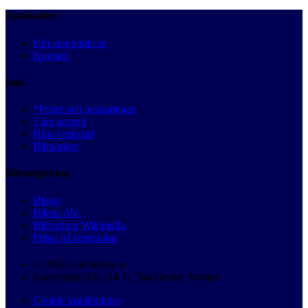
Autobutler
Om autobutler.se
Kontakt
Info
*Priser och besparingar
3 års garanti
Hitta verkstad
Bilmärken
Bilrådgivning
Blogg
Bilens Abc
Billexikon Wikipedia
Priser på reparation
© 2026 Autobutler.se
Karlavägen 18, 114 31 Stockholm, Sverige
Cookie inställningar