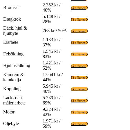
2.352 kr /
Bromsar
Få offerter
40%
5.148 kr /
Dragkrok
Få offerter
28%
Däck, hjul &
768 kr / 50%
Få offerter
hjulbyte
1.133 kr /
Elarbete
Få offerter
37%
1.545 kr /
Felsökning
Få offerter
83%
1.421 kr /
Hjulinställning
Få offerter
52%
Kamrem &
17.641 kr /
Få offerter
kamkedja
44%
5.945 kr /
Koppling
Få offerter
40%
Lack- och
5.739 kr /
Få offerter
måleriarbete
69%
9.324 kr /
Motor
Få offerter
42%
1.971 kr /
Oljebyte
Få offerter
59%