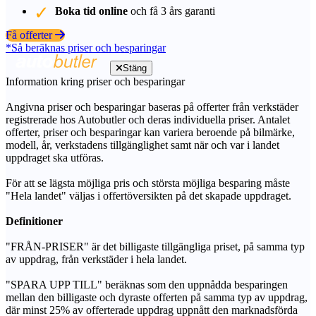
Boka tid online
och få 3 års garanti
Få offerter
*Så beräknas priser och besparingar
Stäng
Information kring priser och besparingar
Angivna priser och besparingar baseras på offerter från verkstäder
registrerade hos Autobutler och deras individuella priser. Antalet
offerter, priser och besparingar kan variera beroende på bilmärke,
modell, år, verkstadens tillgänglighet samt när och var i landet
uppdraget ska utföras.
För att se lägsta möjliga pris och största möjliga besparing måste
"Hela landet" väljas i offertöversikten på det skapade uppdraget.
Definitioner
"FRÅN-PRISER" är det billigaste tillgängliga priset, på samma typ
av uppdrag, från verkstäder i hela landet.
"SPARA UPP TILL" beräknas som den uppnådda besparingen
mellan den billigaste och dyraste offerten på samma typ av uppdrag,
där minst 25% av offerterade uppdrag uppnått den marknadsförda