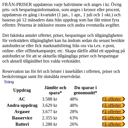
FRÅN-PRISER uppdateras varje halvtimme och anges i kr. Övrig
pris- och besparingsinformation, som anges i kronor eller procent,
uppdateras en gång i kvartalet (1 jan., 1 apr., 1 juli och 1 okt.) och
baseras på 12 månaders data från uppdrag som har fått minst fyra
offerter. Priserna är inklusive moms och andra eventuella avgifter.
Det faktiska antalet offerter, priser, besparingar och tillgängligheten
för verkstäders tillgänglighet kan ha ändrats sedan du senast besökte
autobutler.se eller fick marknadsföring från oss via t.ex. e-post,
online- eller offlinekampanjer, etc. Skapa därför alltid ett uppdrag på
autobutler.se för att se aktuella tillgängliga priser och besparingar
och aktuell tillgänlihet hos valda verkstäder.
Reservation tas för fel och brister i innehållet i offerten, priser och
beskrivningar samt för slutsålda reservdelar.
Stäng
Jämför och
Du sparar i
Uppdrag
spara*
genomsnitt*
AC
3.588 kr
48%
Få offerter
Andra uppdrag
3.629 kr
48%
Få offerter
Avgaser
3.677 kr
28%
Få offerter
Basservice
2.355 kr
63%
Få offerter
Batteri
1.288 kr
26%
Få offerter