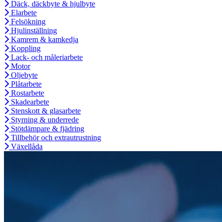
Däck, däckbyte & hjulbyte
Elarbete
Felsökning
Hjulinställning
Kamrem & kamkedja
Koppling
Lack- och måleriarbete
Motor
Oljebyte
Plåtarbete
Rostarbete
Skadearbete
Stenskott & glasarbete
Styrning & underrede
Stötdämpare & fjädring
Tillbehör och extrautrustning
Växellåda