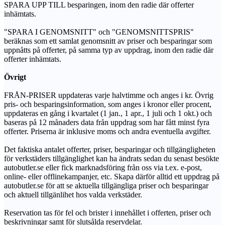
SPARA UPP TILL besparingen, inom den radie där offerter
inhämtats.
"SPARA I GENOMSNITT" och "GENOMSNITTSPRIS"
beräknas som ett samlat genomsnitt av priser och besparingar som
uppnåtts på offerter, på samma typ av uppdrag, inom den radie där
offerter inhämtats.
Övrigt
FRÅN-PRISER uppdateras varje halvtimme och anges i kr. Övrig
pris- och besparingsinformation, som anges i kronor eller procent,
uppdateras en gång i kvartalet (1 jan., 1 apr., 1 juli och 1 okt.) och
baseras på 12 månaders data från uppdrag som har fått minst fyra
offerter. Priserna är inklusive moms och andra eventuella avgifter.
Det faktiska antalet offerter, priser, besparingar och tillgängligheten
för verkstäders tillgänglighet kan ha ändrats sedan du senast besökte
autobutler.se eller fick marknadsföring från oss via t.ex. e-post,
online- eller offlinekampanjer, etc. Skapa därför alltid ett uppdrag på
autobutler.se för att se aktuella tillgängliga priser och besparingar
och aktuell tillgänlihet hos valda verkstäder.
Reservation tas för fel och brister i innehållet i offerten, priser och
beskrivningar samt för slutsålda reservdelar.