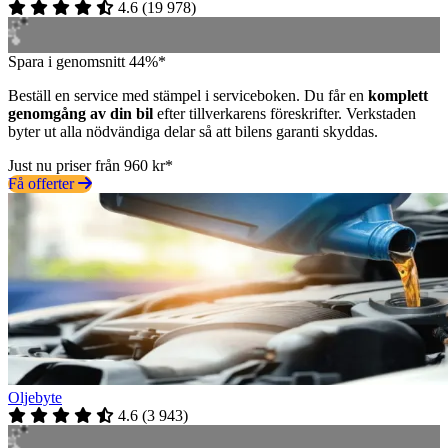
4.6
(
19 978
)
Spara i genomsnitt 44%*
Beställ en service med stämpel i serviceboken. Du får en
komplett
genomgång av din bil
efter tillverkarens föreskrifter. Verkstaden
byter ut alla nödvändiga delar så att bilens garanti skyddas.
Just nu priser från 960 kr*
Få offerter
Oljebyte
4.6
(
3 943
)