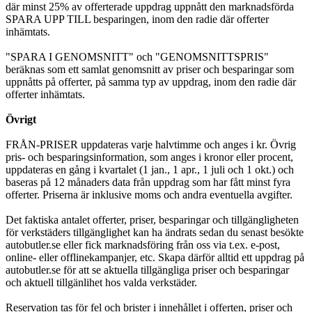
där minst 25% av offerterade uppdrag uppnått den marknadsförda
SPARA UPP TILL besparingen, inom den radie där offerter
inhämtats.
"SPARA I GENOMSNITT" och "GENOMSNITTSPRIS"
beräknas som ett samlat genomsnitt av priser och besparingar som
uppnåtts på offerter, på samma typ av uppdrag, inom den radie där
offerter inhämtats.
Övrigt
FRÅN-PRISER uppdateras varje halvtimme och anges i kr. Övrig
pris- och besparingsinformation, som anges i kronor eller procent,
uppdateras en gång i kvartalet (1 jan., 1 apr., 1 juli och 1 okt.) och
baseras på 12 månaders data från uppdrag som har fått minst fyra
offerter. Priserna är inklusive moms och andra eventuella avgifter.
Det faktiska antalet offerter, priser, besparingar och tillgängligheten
för verkstäders tillgänglighet kan ha ändrats sedan du senast besökte
autobutler.se eller fick marknadsföring från oss via t.ex. e-post,
online- eller offlinekampanjer, etc. Skapa därför alltid ett uppdrag på
autobutler.se för att se aktuella tillgängliga priser och besparingar
och aktuell tillgänlihet hos valda verkstäder.
Reservation tas för fel och brister i innehållet i offerten, priser och