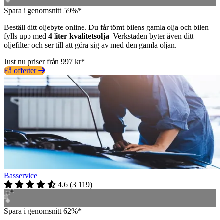
Spara i genomsnitt 59%*
Beställ ditt oljebyte online. Du får tömt bilens gamla olja och bilen
fylls upp med
4 liter kvalitetsolja
. Verkstaden byter även ditt
oljefilter och ser till att göra sig av med den gamla oljan.
Just nu priser från 997 kr*
Få offerter
Basservice
4.6
(
3 119
)
Spara i genomsnitt 62%*