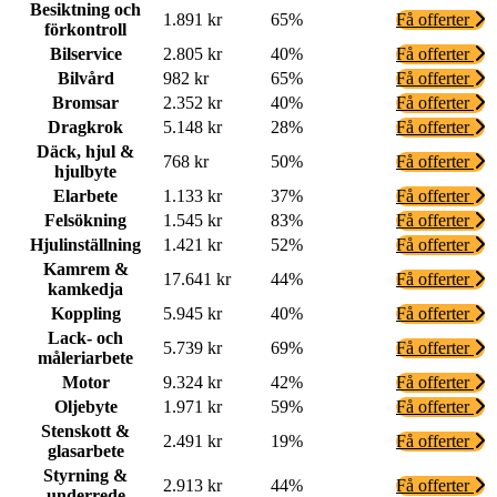
Besiktning och
1.891 kr
65%
Få offerter
förkontroll
Bilservice
2.805 kr
40%
Få offerter
Bilvård
982 kr
65%
Få offerter
Bromsar
2.352 kr
40%
Få offerter
Dragkrok
5.148 kr
28%
Få offerter
Däck, hjul &
768 kr
50%
Få offerter
hjulbyte
Elarbete
1.133 kr
37%
Få offerter
Felsökning
1.545 kr
83%
Få offerter
Hjulinställning
1.421 kr
52%
Få offerter
Kamrem &
17.641 kr
44%
Få offerter
kamkedja
Koppling
5.945 kr
40%
Få offerter
Lack- och
5.739 kr
69%
Få offerter
måleriarbete
Motor
9.324 kr
42%
Få offerter
Oljebyte
1.971 kr
59%
Få offerter
Stenskott &
2.491 kr
19%
Få offerter
glasarbete
Styrning &
2.913 kr
44%
Få offerter
underrede