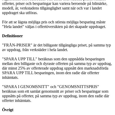
offerter, priser och besparingar kan variera beroende på bilmärke,
modell, år, verkstadens tillgänglighet samt när och var i landet
uppdraget ska utföras.
För att se lägsta möjliga pris och största möjliga besparing måste
"Hela landet" väljas i offertöversikten på det skapade uppdraget.
Definitioner
"FRÅN-PRISER" är det billigaste tillgängliga priset, på samma typ
av uppdrag, från verkstäder i hela landet.
"SPARA UPP TILL" beräknas som den uppnådda besparingen
mellan den billigaste och dyraste offerten på samma typ av uppdrag,
där minst 25% av offerterade uppdrag uppnått den marknadsförda
SPARA UPP TILL besparingen, inom den radie där offerter
inhämtats.
"SPARA I GENOMSNITT" och "GENOMSNITTSPRIS"
beräknas som ett samlat genomsnitt av priser och besparingar som
uppnåtts på offerter, på samma typ av uppdrag, inom den radie där
offerter inhämtats.
Övrigt