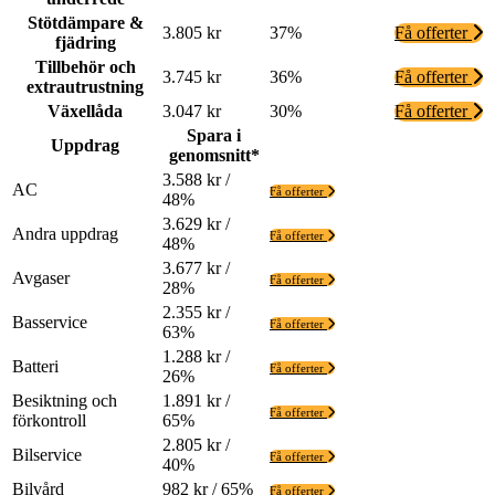
Stötdämpare &
3.805 kr
37%
Få offerter
fjädring
Tillbehör och
3.745 kr
36%
Få offerter
extrautrustning
Växellåda
3.047 kr
30%
Få offerter
Spara i
Uppdrag
genomsnitt*
3.588 kr /
AC
Få offerter
48%
3.629 kr /
Andra uppdrag
Få offerter
48%
3.677 kr /
Avgaser
Få offerter
28%
2.355 kr /
Basservice
Få offerter
63%
1.288 kr /
Batteri
Få offerter
26%
Besiktning och
1.891 kr /
Få offerter
förkontroll
65%
2.805 kr /
Bilservice
Få offerter
40%
Bilvård
982 kr / 65%
Få offerter