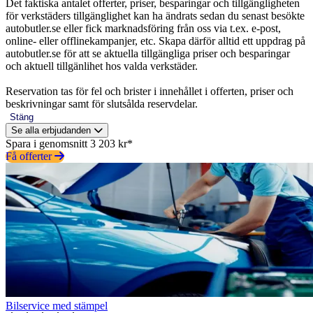
Det faktiska antalet offerter, priser, besparingar och tillgängligheten
för verkstäders tillgänglighet kan ha ändrats sedan du senast besökte
autobutler.se eller fick marknadsföring från oss via t.ex. e-post,
online- eller offlinekampanjer, etc. Skapa därför alltid ett uppdrag på
autobutler.se för att se aktuella tillgängliga priser och besparingar
och aktuell tillgänlihet hos valda verkstäder.
Reservation tas för fel och brister i innehållet i offerten, priser och
beskrivningar samt för slutsålda reservdelar.
Stäng
Se alla erbjudanden
Spara i genomsnitt 3 203 kr*
Få offerter
Bilservice med stämpel