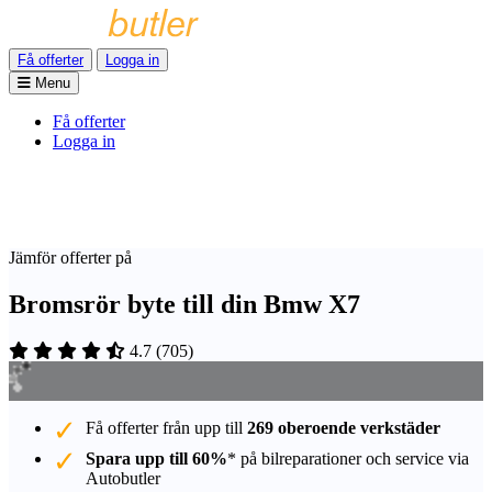
Få offerter
Logga in
Menu
Få offerter
Logga in
Jämför offerter på
Bromsrör byte till din Bmw X7
4.7
(
705
)
Få offerter från upp till
269 oberoende verkstäder
Spara upp till 60%
* på bilreparationer och service via
Autobutler