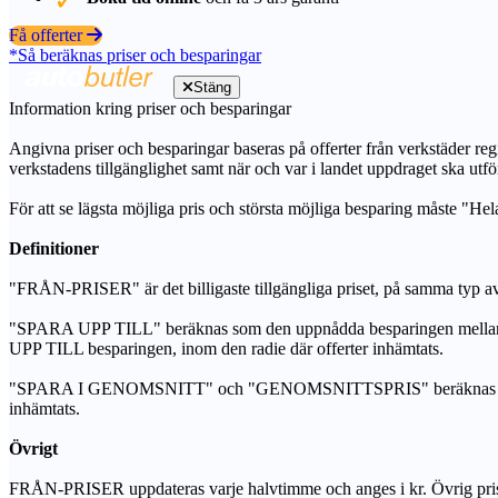
Få offerter
*Så beräknas priser och besparingar
Stäng
Information kring priser och besparingar
Angivna priser och besparingar baseras på offerter från verkstäder regi
verkstadens tillgänglighet samt när och var i landet uppdraget ska utfö
För att se lägsta möjliga pris och största möjliga besparing måste "Hel
Definitioner
"FRÅN-PRISER" är det billigaste tillgängliga priset, på samma typ av 
"SPARA UPP TILL" beräknas som den uppnådda besparingen mellan de
UPP TILL besparingen, inom den radie där offerter inhämtats.
"SPARA I GENOMSNITT" och "GENOMSNITTSPRIS" beräknas som ett sam
inhämtats.
Övrigt
FRÅN-PRISER uppdateras varje halvtimme och anges i kr. Övrig pris- oc