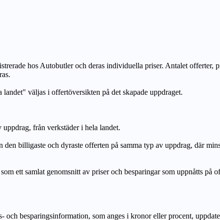
strerade hos Autobutler och deras individuella priser. Antalet offerter, 
ras.
a landet" väljas i offertöversikten på det skapade uppdraget.
uppdrag, från verkstäder i hela landet.
n billigaste och dyraste offerten på samma typ av uppdrag, där mi
lat genomsnitt av priser och besparingar som uppnåtts på offerte
h besparingsinformation, som anges i kronor eller procent, uppdateras e