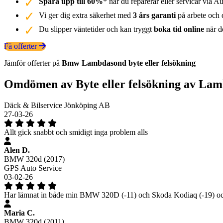
Spara upp till 60%
* när du reparerar eller servicar via Au
Vi ger dig extra säkerhet med
3 års garanti
på arbete och d
Du slipper väntetider och kan tryggt
boka tid online
när de
Få offerter
Jämför offerter på
Bmw
Lambdasond
byte eller felsökning
Omdömen av Byte eller felsökning av La
Däck & Bilservice Jönköping AB
27-03-26
Allt gick snabbt och smidigt inga problem alls
Alen D.
BMW 320d (2017)
GPS Auto Service
03-02-26
Har lämnat in både min BMW 320D (-11) och Skoda Kodiaq (-19) och 
Maria C.
BMW 320d (2011)