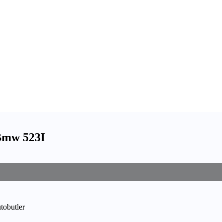
 Bmw 523I
utobutler