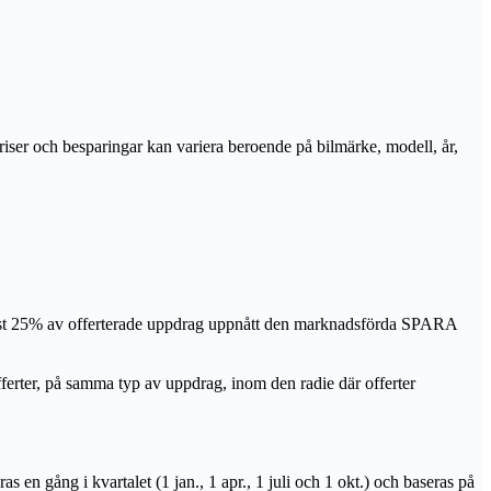
priser och besparingar kan variera beroende på bilmärke, modell, år,
nst 25% av offerterade uppdrag uppnått den marknadsförda SPARA
r, på samma typ av uppdrag, inom den radie där offerter
n gång i kvartalet (1 jan., 1 apr., 1 juli och 1 okt.) och baseras på