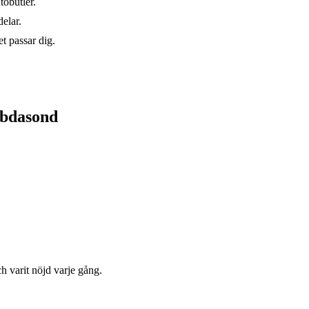
tobutler.
elar.
t passar dig.
mbdasond
varit nöjd varje gång.