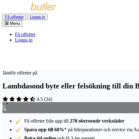
Få offerter
Logga in
Menu
Få offerter
Logga in
Jämför offerter på
Lambdasond byte eller felsökning till din
4.5
(
34
)
Få offerter från upp till
270 oberoende verkstäder
Spara upp till 60%
* på bilreparationer och service via A
Boka tid online
och få 3 års garanti