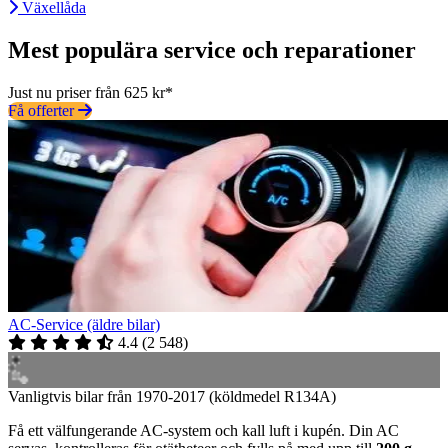
Växellåda
Mest populära service och reparationer
Just nu priser från 625 kr*
Få offerter
AC-Service (äldre bilar)
4.4
(
2 548
)
Vanligtvis bilar från 1970-2017 (köldmedel R134A)
Få ett välfungerande AC-system och kall luft i kupén. Din AC