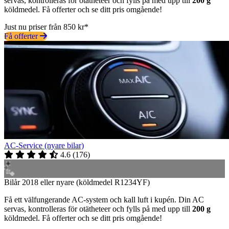
servas, kontrolleras för otätheteer och fylls på med upp till
200 g
köldmedel. Få offerter och se ditt pris omgående!
Just nu priser från 850 kr*
Få offerter
AC-Service (nyare bilar)
4.6
(
176
)
Bilår 2018 eller nyare (köldmedel R1234YF)
Få ett välfungerande AC-system och kall luft i kupén. Din AC
servas, kontrolleras för otätheteer och fylls på med upp till
200 g
köldmedel. Få offerter och se ditt pris omgående!