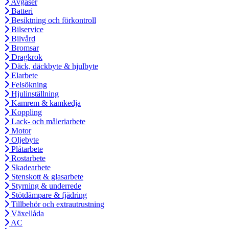
Avgaser
Batteri
Besiktning och förkontroll
Bilservice
Bilvård
Bromsar
Dragkrok
Däck, däckbyte & hjulbyte
Elarbete
Felsökning
Hjulinställning
Kamrem & kamkedja
Koppling
Lack- och måleriarbete
Motor
Oljebyte
Plåtarbete
Rostarbete
Skadearbete
Stenskott & glasarbete
Styrning & underrede
Stötdämpare & fjädring
Tillbehör och extrautrustning
Växellåda
AC