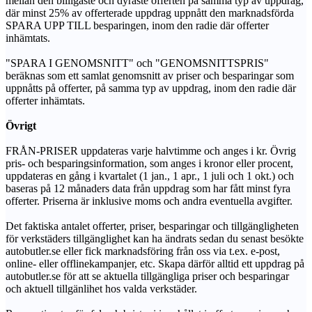
mellan den billigaste och dyraste offerten på samma typ av uppdrag,
där minst 25% av offerterade uppdrag uppnått den marknadsförda
SPARA UPP TILL besparingen, inom den radie där offerter
inhämtats.
"SPARA I GENOMSNITT" och "GENOMSNITTSPRIS"
beräknas som ett samlat genomsnitt av priser och besparingar som
uppnåtts på offerter, på samma typ av uppdrag, inom den radie där
offerter inhämtats.
Övrigt
FRÅN-PRISER uppdateras varje halvtimme och anges i kr. Övrig
pris- och besparingsinformation, som anges i kronor eller procent,
uppdateras en gång i kvartalet (1 jan., 1 apr., 1 juli och 1 okt.) och
baseras på 12 månaders data från uppdrag som har fått minst fyra
offerter. Priserna är inklusive moms och andra eventuella avgifter.
Det faktiska antalet offerter, priser, besparingar och tillgängligheten
för verkstäders tillgänglighet kan ha ändrats sedan du senast besökte
autobutler.se eller fick marknadsföring från oss via t.ex. e-post,
online- eller offlinekampanjer, etc. Skapa därför alltid ett uppdrag på
autobutler.se för att se aktuella tillgängliga priser och besparingar
och aktuell tillgänlihet hos valda verkstäder.