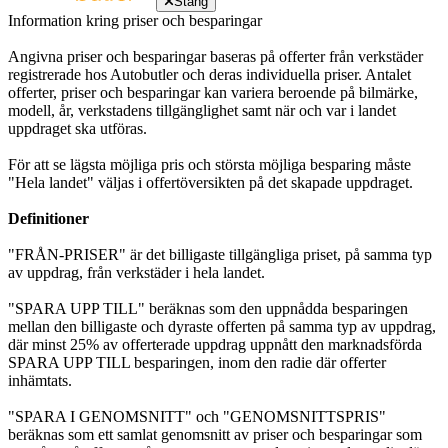
Stäng
Information kring priser och besparingar
Angivna priser och besparingar baseras på offerter från verkstäder
registrerade hos Autobutler och deras individuella priser. Antalet
offerter, priser och besparingar kan variera beroende på bilmärke,
modell, år, verkstadens tillgänglighet samt när och var i landet
uppdraget ska utföras.
För att se lägsta möjliga pris och största möjliga besparing måste
"Hela landet" väljas i offertöversikten på det skapade uppdraget.
Definitioner
"FRÅN-PRISER" är det billigaste tillgängliga priset, på samma typ
av uppdrag, från verkstäder i hela landet.
"SPARA UPP TILL" beräknas som den uppnådda besparingen
mellan den billigaste och dyraste offerten på samma typ av uppdrag,
där minst 25% av offerterade uppdrag uppnått den marknadsförda
SPARA UPP TILL besparingen, inom den radie där offerter
inhämtats.
"SPARA I GENOMSNITT" och "GENOMSNITTSPRIS"
beräknas som ett samlat genomsnitt av priser och besparingar som