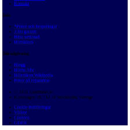
Kontakt
Info
*Priser och besparingar
3 års garanti
Hitta verkstad
Bilmärken
Bilrådgivning
Blogg
Bilens Abc
Billexikon Wikipedia
Priser på reparation
© 2026 Autobutler.se
Karlavägen 18, 114 31 Stockholm, Sverige
Cookie inställningar
Villkor
Cookies
GDPR