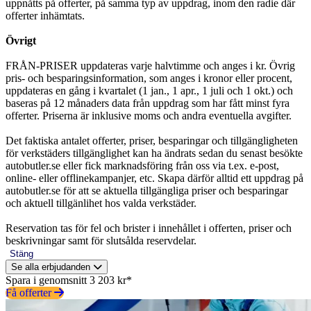
uppnåtts på offerter, på samma typ av uppdrag, inom den radie där
offerter inhämtats.
Övrigt
FRÅN-PRISER uppdateras varje halvtimme och anges i kr. Övrig
pris- och besparingsinformation, som anges i kronor eller procent,
uppdateras en gång i kvartalet (1 jan., 1 apr., 1 juli och 1 okt.) och
baseras på 12 månaders data från uppdrag som har fått minst fyra
offerter. Priserna är inklusive moms och andra eventuella avgifter.
Det faktiska antalet offerter, priser, besparingar och tillgängligheten
för verkstäders tillgänglighet kan ha ändrats sedan du senast besökte
autobutler.se eller fick marknadsföring från oss via t.ex. e-post,
online- eller offlinekampanjer, etc. Skapa därför alltid ett uppdrag på
autobutler.se för att se aktuella tillgängliga priser och besparingar
och aktuell tillgänlihet hos valda verkstäder.
Reservation tas för fel och brister i innehållet i offerten, priser och
beskrivningar samt för slutsålda reservdelar.
Stäng
Se alla erbjudanden
Spara i genomsnitt 3 203 kr*
Få offerter