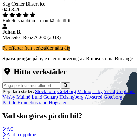
Stig Center Bilservice
04-08-26
Enkelt, snabbt och man kände tillit.
Johan B.
Mercedes-Benz A 200 (2018)
Få offerter från verkstäder nära dig
Spara pengar
på byte eller renovering av Bromsok nära Borlänge
Hitta verkstäder
Populära städer:
Stockholm
Göteborg
Malmö
Täby
Ystad
Upplands
Väsby
Malmö
Lund
Genarp
Helsingborg
Älvsered
Göteborg
Partille
Hunnebostrand
Högsäter
Vad ska göras på din bil?
AC
Andra uppdrag