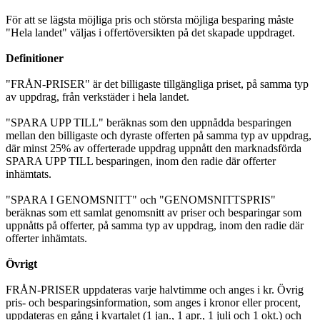
För att se lägsta möjliga pris och största möjliga besparing måste
"Hela landet" väljas i offertöversikten på det skapade uppdraget.
Definitioner
"FRÅN-PRISER" är det billigaste tillgängliga priset, på samma typ
av uppdrag, från verkstäder i hela landet.
"SPARA UPP TILL" beräknas som den uppnådda besparingen
mellan den billigaste och dyraste offerten på samma typ av uppdrag,
där minst 25% av offerterade uppdrag uppnått den marknadsförda
SPARA UPP TILL besparingen, inom den radie där offerter
inhämtats.
"SPARA I GENOMSNITT" och "GENOMSNITTSPRIS"
beräknas som ett samlat genomsnitt av priser och besparingar som
uppnåtts på offerter, på samma typ av uppdrag, inom den radie där
offerter inhämtats.
Övrigt
FRÅN-PRISER uppdateras varje halvtimme och anges i kr. Övrig
pris- och besparingsinformation, som anges i kronor eller procent,
uppdateras en gång i kvartalet (1 jan., 1 apr., 1 juli och 1 okt.) och