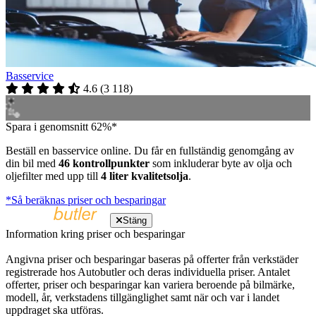
Basservice
4.6
(
3 118
)
Spara i genomsnitt 62%*
Beställ en basservice online. Du får en fullständig genomgång av
din bil med
46 kontrollpunkter
som inkluderar byte av olja och
oljefilter med upp till
4 liter kvalitetsolja
.
*Så beräknas priser och besparingar
Stäng
Information kring priser och besparingar
Angivna priser och besparingar baseras på offerter från verkstäder
registrerade hos Autobutler och deras individuella priser. Antalet
offerter, priser och besparingar kan variera beroende på bilmärke,
modell, år, verkstadens tillgänglighet samt när och var i landet
uppdraget ska utföras.