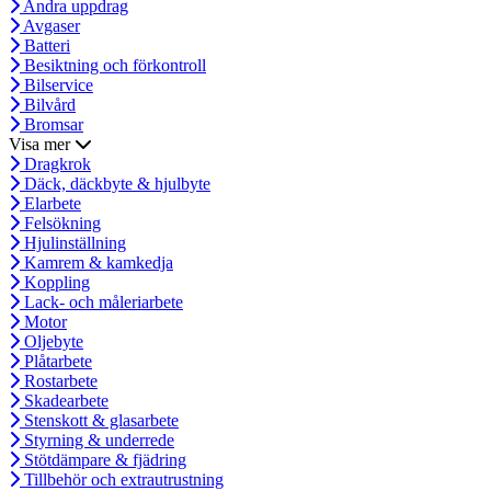
Andra uppdrag
Avgaser
Batteri
Besiktning och förkontroll
Bilservice
Bilvård
Bromsar
Visa mer
Dragkrok
Däck, däckbyte & hjulbyte
Elarbete
Felsökning
Hjulinställning
Kamrem & kamkedja
Koppling
Lack- och måleriarbete
Motor
Oljebyte
Plåtarbete
Rostarbete
Skadearbete
Stenskott & glasarbete
Styrning & underrede
Stötdämpare & fjädring
Tillbehör och extrautrustning