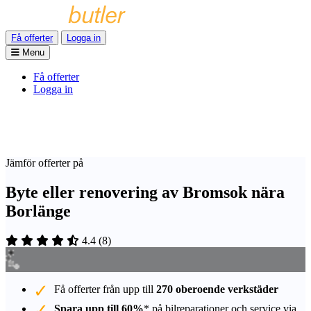
Få offerter
Logga in
Menu
Få offerter
Logga in
Jämför offerter på
Byte eller renovering av Bromsok nära
Borlänge
4.4
(
8
)
Få offerter från upp till
270 oberoende verkstäder
Spara upp till 60%
* på bilreparationer och service via