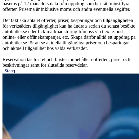
baseras på 12 månaders data från uppdrag som har fått minst fyra
offerter. Priserna är inklusive moms och andra eventuella avgifter.
Det faktiska antalet offerter, priser, besparingar och tillgängligheten
för verkstäders tillgänglighet kan ha ändrats sedan du senast besökte
autobutler.se eller fick marknadsföring från oss via t.ex. e-post,
online- eller offlinekampanjer, etc. Skapa därför alltid ett uppdrag på
autobutler.se för att se aktuella tillgängliga priser och besparingar
och aktuell tillgänlihet hos valda verkstäder.
Reservation tas för fel och brister i innehållet i offerten, priser och
beskrivningar samt för slutsålda reservdelar.
Stäng