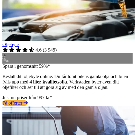
Oljebyte
4.6
(
3 945
)
Spara i genomsnitt 59%*
Beställ ditt oljebyte online. Du får tömt bilens gamla olja och bilen
fylls upp med
4 liter kvalitetsolja
. Verkstaden byter även ditt
oljefilter och ser till att göra sig av med den gamla oljan.
Just nu priser från 997 kr*
Få offerter