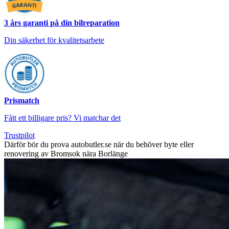
3 års garanti på din bilreparation
Din säkerhet för kvalitetsarbete
Prismatch
Fått ett billigare pris? Vi matchar det
Trustpilot
Därför bör du prova autobutler.se när du behöver byte eller
renovering av Bromsok nära Borlänge