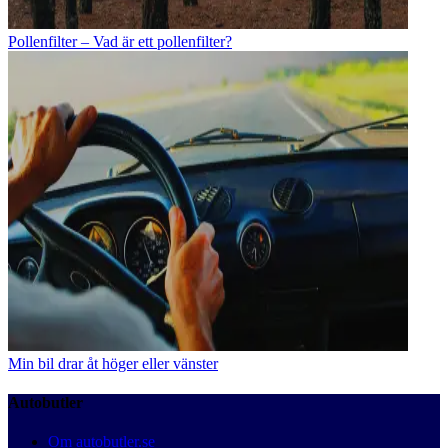
Pollenfilter – Vad är ett pollenfilter?
Min bil drar åt höger eller vänster
Autobutler
Om autobutler.se