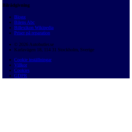
Bilrådgivning
Blogg
Bilens Abc
Billexikon Wikipedia
Priser på reparation
© 2026 Autobutler.se
Karlavägen 18, 114 31 Stockholm, Sverige
Cookie inställningar
Villkor
Cookies
GDPR