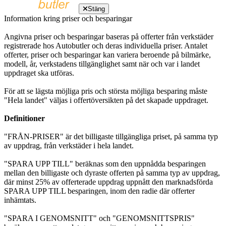
Stäng
Information kring priser och besparingar
Angivna priser och besparingar baseras på offerter från verkstäder
registrerade hos Autobutler och deras individuella priser. Antalet
offerter, priser och besparingar kan variera beroende på bilmärke,
modell, år, verkstadens tillgänglighet samt när och var i landet
uppdraget ska utföras.
För att se lägsta möjliga pris och största möjliga besparing måste
"Hela landet" väljas i offertöversikten på det skapade uppdraget.
Definitioner
"FRÅN-PRISER" är det billigaste tillgängliga priset, på samma typ
av uppdrag, från verkstäder i hela landet.
"SPARA UPP TILL" beräknas som den uppnådda besparingen
mellan den billigaste och dyraste offerten på samma typ av uppdrag,
där minst 25% av offerterade uppdrag uppnått den marknadsförda
SPARA UPP TILL besparingen, inom den radie där offerter
inhämtats.
"SPARA I GENOMSNITT" och "GENOMSNITTSPRIS"