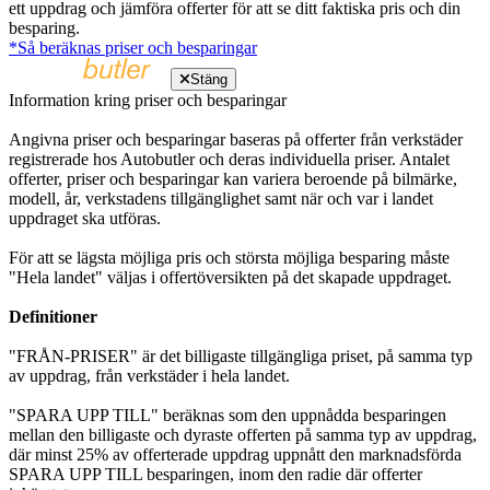
ett uppdrag och jämföra offerter för att se ditt faktiska pris och din
besparing.
*Så beräknas priser och besparingar
Stäng
Information kring priser och besparingar
Angivna priser och besparingar baseras på offerter från verkstäder
registrerade hos Autobutler och deras individuella priser. Antalet
offerter, priser och besparingar kan variera beroende på bilmärke,
modell, år, verkstadens tillgänglighet samt när och var i landet
uppdraget ska utföras.
För att se lägsta möjliga pris och största möjliga besparing måste
"Hela landet" väljas i offertöversikten på det skapade uppdraget.
Definitioner
"FRÅN-PRISER" är det billigaste tillgängliga priset, på samma typ
av uppdrag, från verkstäder i hela landet.
"SPARA UPP TILL" beräknas som den uppnådda besparingen
mellan den billigaste och dyraste offerten på samma typ av uppdrag,
där minst 25% av offerterade uppdrag uppnått den marknadsförda
SPARA UPP TILL besparingen, inom den radie där offerter