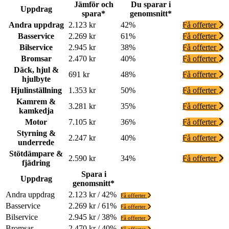
Jämför och
Du sparar i
Uppdrag
spara*
genomsnitt*
Andra uppdrag
2.123 kr
42%
Få offerter
Basservice
2.269 kr
61%
Få offerter
Bilservice
2.945 kr
38%
Få offerter
Bromsar
2.470 kr
40%
Få offerter
Däck, hjul &
691 kr
48%
Få offerter
hjulbyte
Hjulinställning
1.353 kr
50%
Få offerter
Kamrem &
3.281 kr
35%
Få offerter
kamkedja
Motor
7.105 kr
36%
Få offerter
Styrning &
2.247 kr
40%
Få offerter
underrede
Stötdämpare &
2.590 kr
34%
Få offerter
fjädring
Spara i
Uppdrag
genomsnitt*
Andra uppdrag
2.123 kr / 42%
Få offerter
Basservice
2.269 kr / 61%
Få offerter
Bilservice
2.945 kr / 38%
Få offerter
Bromsar
2.470 kr / 40%