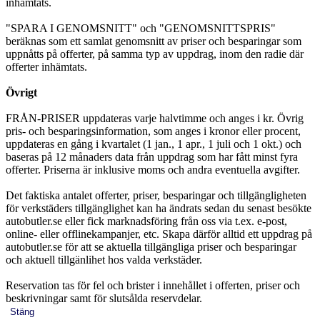
inhämtats.
"SPARA I GENOMSNITT" och "GENOMSNITTSPRIS"
beräknas som ett samlat genomsnitt av priser och besparingar som
uppnåtts på offerter, på samma typ av uppdrag, inom den radie där
offerter inhämtats.
Övrigt
FRÅN-PRISER uppdateras varje halvtimme och anges i kr. Övrig
pris- och besparingsinformation, som anges i kronor eller procent,
uppdateras en gång i kvartalet (1 jan., 1 apr., 1 juli och 1 okt.) och
baseras på 12 månaders data från uppdrag som har fått minst fyra
offerter. Priserna är inklusive moms och andra eventuella avgifter.
Det faktiska antalet offerter, priser, besparingar och tillgängligheten
för verkstäders tillgänglighet kan ha ändrats sedan du senast besökte
autobutler.se eller fick marknadsföring från oss via t.ex. e-post,
online- eller offlinekampanjer, etc. Skapa därför alltid ett uppdrag på
autobutler.se för att se aktuella tillgängliga priser och besparingar
och aktuell tillgänlihet hos valda verkstäder.
Reservation tas för fel och brister i innehållet i offerten, priser och
beskrivningar samt för slutsålda reservdelar.
Stäng