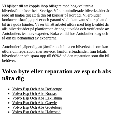
Vi hjälper till att koppla ihop bilägare med högkvalitativa
bilverkstäder över hela Sverige. Våra kontrollerade bilverkstäder är
redo att hjälpa dig att få din bil körklar på kort tid. Vi erbjuder
konkurrenskraftiga priser och garanti så du kan vara säker på att din
bil är i goda händer. Vi ser till att arbetet utförs med hög kvalitet då
alla bilverkstäder på plattformen är noga utvalda och verifierade av
Autobutlers team av experter. Boka en tid hos Autobutler idag och
få din bil behandlad av experterna.
Autobutler hjälper dig att jämföra och hitta en bilverkstad som kan
utföra din reparation eller service. Jämför erbjudanden från lokala
bilverkstäder och spara upp till 60%* på den reparation som din bil
behöver.
Volvo byte eller reparation av esp och abs
nära dig
Volvo Esp Och Abs Borlaenge
Volvo Esp Och Abs Boraas
Volvo Esp Och Abs Eskilstuna
Volvo Esp Och Abs Gaevle
Volvo Esp Och Abs Goeteborg
Volvo Esp Och Abs Halmstad