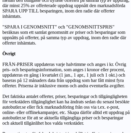
mellan den billigaste och dyraste offerten på samma typ av uppdrag,
där minst 25% av offerterade uppdrag uppnått den marknadsförda
SPARA UPP TILL besparingen, inom den radie där offerter
inhämtats.
"SPARA I GENOMSNITT" och "GENOMSNITTSPRIS"
beräknas som ett samlat genomsnitt av priser och besparingar som
uppnåtts på offerter, på samma typ av uppdrag, inom den radie där
offerter inhämtats.
Övrigt
FRÅN-PRISER uppdateras varje halvtimme och anges i kr. Övrig
pris- och besparingsinformation, som anges i kronor eller procent,
uppdateras en gång i kvartalet (1 jan., 1 apr., 1 juli och 1 okt.) och
baseras på 12 månaders data från uppdrag som har fått minst fyra
offerter. Priserna är inklusive moms och andra eventuella avgifter.
Det faktiska antalet offerter, priser, besparingar och tillgängligheten
för verkstäders tillgänglighet kan ha ändrats sedan du senast besökte
autobutler.se eller fick marknadsföring från oss via t.ex. e-post,
online- eller offlinekampanjer, etc. Skapa därför alltid ett uppdrag på
autobutler.se för att se aktuella tillgängliga priser och besparingar
och aktuell tillgänlihet hos valda verkstäder.