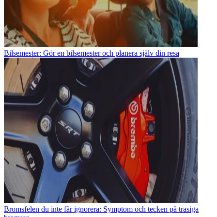
Bilsemester: Gör en bilsemester och planera själv din resa
Bromsfelen du inte får ignorera: Symptom och tecken på trasiga