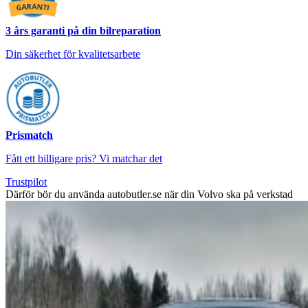
3 års garanti på din bilreparation
Din säkerhet för kvalitetsarbete
Prismatch
Fått ett billigare pris? Vi matchar det
Trustpilot
Därför bör du använda autobutler.se när din Volvo ska på verkstad