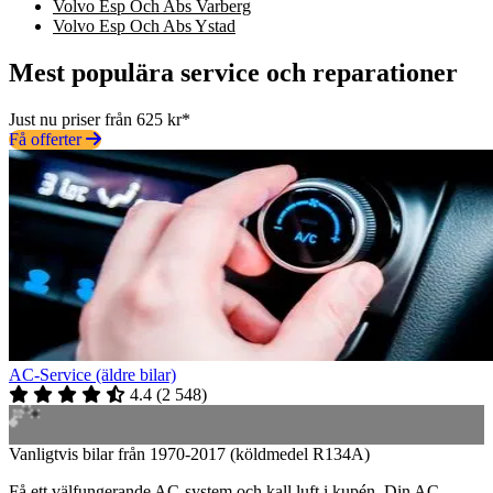
Volvo Esp Och Abs Varberg
Volvo Esp Och Abs Ystad
Mest populära service och reparationer
Just nu priser från 625 kr*
Få offerter
AC-Service (äldre bilar)
4.4
(
2 548
)
Vanligtvis bilar från 1970-2017 (köldmedel R134A)
Få ett välfungerande AC-system och kall luft i kupén. Din AC