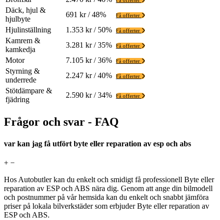
Få offerter
Däck, hjul &
691 kr / 48%
Få offerter
hjulbyte
Hjulinställning
1.353 kr / 50%
Få offerter
Kamrem &
3.281 kr / 35%
Få offerter
kamkedja
Motor
7.105 kr / 36%
Få offerter
Styrning &
2.247 kr / 40%
Få offerter
underrede
Stötdämpare &
2.590 kr / 34%
Få offerter
fjädring
Frågor och svar - FAQ
var kan jag få utfört byte eller reparation av esp och abs
+
−
Hos Autobutler kan du enkelt och smidigt få professionell Byte eller
reparation av ESP och ABS nära dig. Genom att ange din bilmodell
och postnummer på vår hemsida kan du enkelt och snabbt jämföra
priser på lokala bilverkstäder som erbjuder Byte eller reparation av
ESP och ABS.