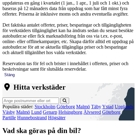
uppdateras en gång i kvartalet (1 jan., 1 apr., 1 juli och 1 okt.) och
baseras på 12 månaders data från uppdrag som har fått minst fyra
offerter. Priserna är inklusive moms och andra eventuella avgifter.
Det faktiska antalet offerter, priser, besparingar och tillgängligheten
för verkstäders tillgänglighet kan ha ändrats sedan du senast besökte
autobutler.se eller fick marknadsföring från oss via t.ex. e-post,
online- eller offlinekampanjer, etc. Skapa därför alltid ett uppdrag på
autobutler.se för att se aktuella tillgängliga priser och besparingar
och aktuell tillgänlihet hos valda verkstäder.
Reservation tas för fel och brister i innehållet i offerten, priser och
beskrivningar samt för slutsålda reservdelar.
Stäng
Hitta verkstäder
Populära städer:
Stockholm
Göteborg
Malmö
Täby
Ystad
Upplands
Väsby
Malmö
Lund
Genarp
Helsingborg
Älvsered
Göteborg
Partille
Hunnebostrand
Högsäter
Vad ska göras på din bil?