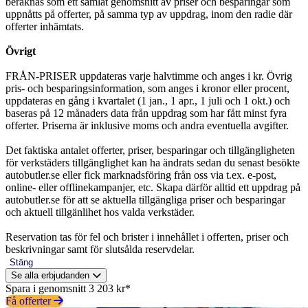
beräknas som ett samlat genomsnitt av priser och besparingar som
uppnåtts på offerter, på samma typ av uppdrag, inom den radie där
offerter inhämtats.
Övrigt
FRÅN-PRISER uppdateras varje halvtimme och anges i kr. Övrig
pris- och besparingsinformation, som anges i kronor eller procent,
uppdateras en gång i kvartalet (1 jan., 1 apr., 1 juli och 1 okt.) och
baseras på 12 månaders data från uppdrag som har fått minst fyra
offerter. Priserna är inklusive moms och andra eventuella avgifter.
Det faktiska antalet offerter, priser, besparingar och tillgängligheten
för verkstäders tillgänglighet kan ha ändrats sedan du senast besökte
autobutler.se eller fick marknadsföring från oss via t.ex. e-post,
online- eller offlinekampanjer, etc. Skapa därför alltid ett uppdrag på
autobutler.se för att se aktuella tillgängliga priser och besparingar
och aktuell tillgänlihet hos valda verkstäder.
Reservation tas för fel och brister i innehållet i offerten, priser och
beskrivningar samt för slutsålda reservdelar.
Stäng
Se alla erbjudanden
Spara i genomsnitt 3 203 kr*
Få offerter