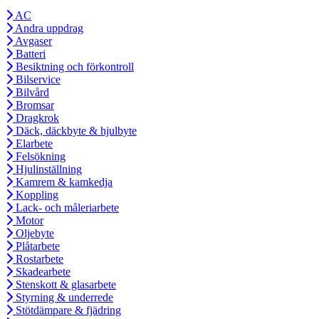
AC
Andra uppdrag
Avgaser
Batteri
Besiktning och förkontroll
Bilservice
Bilvård
Bromsar
Dragkrok
Däck, däckbyte & hjulbyte
Elarbete
Felsökning
Hjulinställning
Kamrem & kamkedja
Koppling
Lack- och måleriarbete
Motor
Oljebyte
Plåtarbete
Rostarbete
Skadearbete
Stenskott & glasarbete
Styrning & underrede
Stötdämpare & fjädring