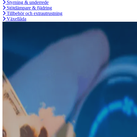
Styrning & underrede
Stötdämpare & fjädring
Tillbehör och extrautrustning
Växellåda