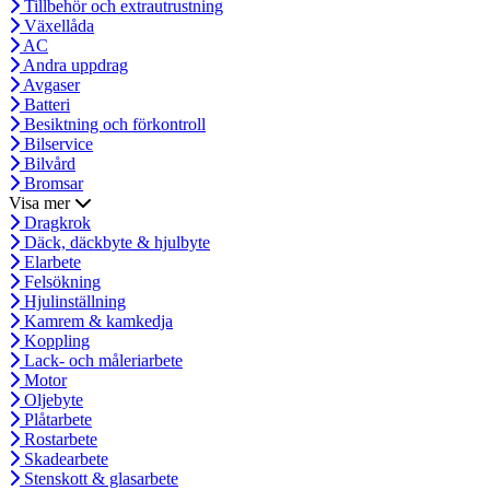
Tillbehör och extrautrustning
Växellåda
AC
Andra uppdrag
Avgaser
Batteri
Besiktning och förkontroll
Bilservice
Bilvård
Bromsar
Visa mer
Dragkrok
Däck, däckbyte & hjulbyte
Elarbete
Felsökning
Hjulinställning
Kamrem & kamkedja
Koppling
Lack- och måleriarbete
Motor
Oljebyte
Plåtarbete
Rostarbete
Skadearbete
Stenskott & glasarbete