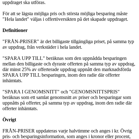
uppdraget ska utföras.
För att se lägsta möjliga pris och största möjliga besparing måste
"Hela landet" väljas i offertöversikten på det skapade uppdraget.
Definitioner
"FRÅN-PRISER" är det billigaste tillgängliga priset, på samma typ
av uppdrag, från verkstäder i hela landet.
"SPARA UPP TILL" beräknas som den uppnådda besparingen
mellan den billigaste och dyraste offerten på samma typ av uppdrag,
där minst 25% av offerterade uppdrag uppnått den marknadsförda
SPARA UPP TILL besparingen, inom den radie där offerter
inhämtats.
"SPARA I GENOMSNITT" och "GENOMSNITTSPRIS"
beräknas som ett samlat genomsnitt av priser och besparingar som
uppnåtts på offerter, på samma typ av uppdrag, inom den radie där
offerter inhämtats.
Övrigt
FRÅN-PRISER uppdateras varje halvtimme och anges i kr. Övrig
pris- och besparingsinformation, som anges i kronor eller procent,