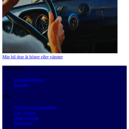
Min bil drar åt höger eller vänster
Autobutler
Om autobutler.se
Kontakt
Info
*Priser och besparingar
3 års garanti
Hitta verkstad
Bilmärken