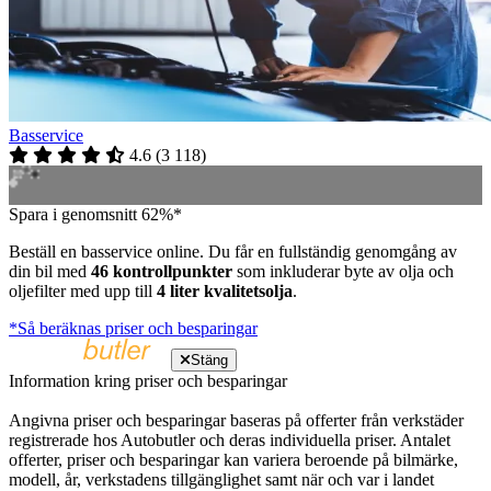
Basservice
4.6
(
3 118
)
Spara i genomsnitt 62%*
Beställ en basservice online. Du får en fullständig genomgång av
din bil med
46 kontrollpunkter
som inkluderar byte av olja och
oljefilter med upp till
4 liter kvalitetsolja
.
*Så beräknas priser och besparingar
Stäng
Information kring priser och besparingar
Angivna priser och besparingar baseras på offerter från verkstäder
registrerade hos Autobutler och deras individuella priser. Antalet
offerter, priser och besparingar kan variera beroende på bilmärke,
modell, år, verkstadens tillgänglighet samt när och var i landet