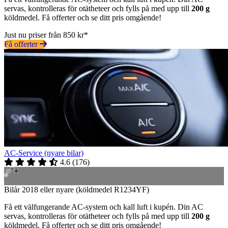
servas, kontrolleras för otätheteer och fylls på med upp till
200 g
köldmedel. Få offerter och se ditt pris omgående!
Just nu priser från 850 kr*
Få offerter
AC-Service (nyare bilar)
4.6
(
176
)
Bilår 2018 eller nyare (köldmedel R1234YF)
Få ett välfungerande AC-system och kall luft i kupén. Din AC
servas, kontrolleras för otätheteer och fylls på med upp till
200 g
köldmedel. Få offerter och se ditt pris omgående!