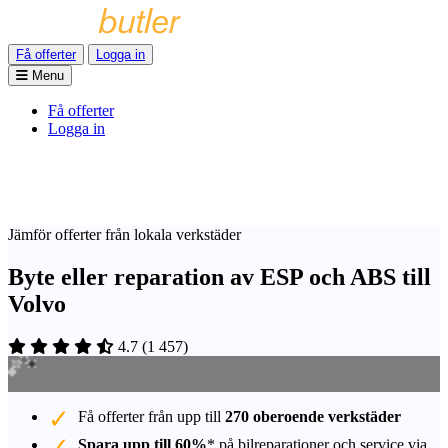
Få offerter
Logga in
Menu
Få offerter
Logga in
Jämför offerter från lokala verkstäder
Byte eller reparation av ESP och ABS till
Volvo
4.7
(
1 457
)
Få offerter från upp till
270 oberoende verkstäder
Spara upp till 60%
* på bilreparationer och service via