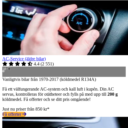
AC-Service (äldre bilar)
4.4
(
2 551
)
Vanligtvis bilar från 1970-2017 (köldmedel R134A)
Få ett välfungerande AC-system och kall luft i kupén. Din AC
servas, kontrolleras för otätheteer och fylls på med upp till
200 g
köldmedel. Få offerter och se ditt pris omgående!
Just nu priser från 850 kr*
Få offerter