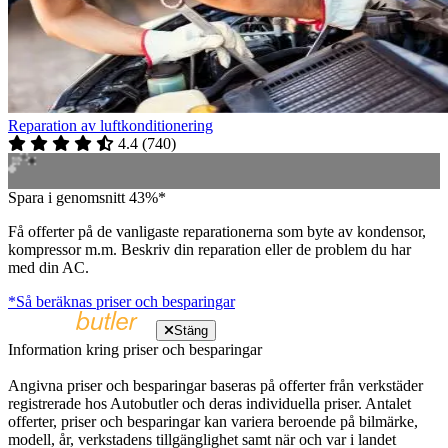
Reparation av luftkonditionering
4.4
(
740
)
Spara i genomsnitt 43%*
Få offerter på de vanligaste reparationerna som byte av kondensor,
kompressor m.m. Beskriv din reparation eller de problem du har
med din AC.
*Så beräknas priser och besparingar
Stäng
Information kring priser och besparingar
Angivna priser och besparingar baseras på offerter från verkstäder
registrerade hos Autobutler och deras individuella priser. Antalet
offerter, priser och besparingar kan variera beroende på bilmärke,
modell, år, verkstadens tillgänglighet samt när och var i landet