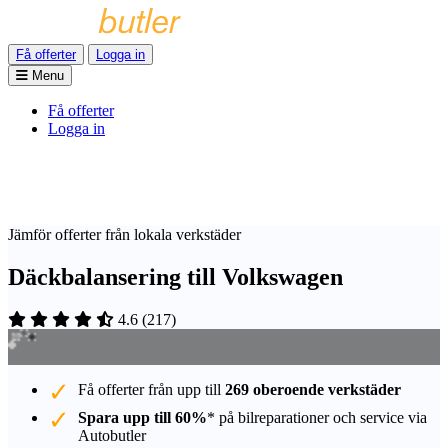
Få offerter
Logga in
Menu
Få offerter
Logga in
Jämför offerter från lokala verkstäder
Däckbalansering till Volkswagen
4.6
(
217
)
Få offerter från upp till
269 oberoende verkstäder
Spara upp till 60%
* på bilreparationer och service via
Autobutler