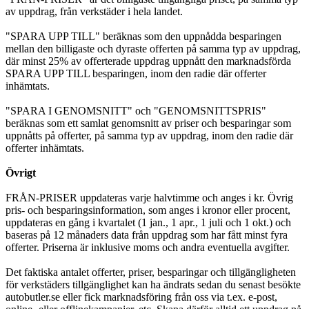
av uppdrag, från verkstäder i hela landet.
"SPARA UPP TILL" beräknas som den uppnådda besparingen
mellan den billigaste och dyraste offerten på samma typ av uppdrag,
där minst 25% av offerterade uppdrag uppnått den marknadsförda
SPARA UPP TILL besparingen, inom den radie där offerter
inhämtats.
"SPARA I GENOMSNITT" och "GENOMSNITTSPRIS"
beräknas som ett samlat genomsnitt av priser och besparingar som
uppnåtts på offerter, på samma typ av uppdrag, inom den radie där
offerter inhämtats.
Övrigt
FRÅN-PRISER uppdateras varje halvtimme och anges i kr. Övrig
pris- och besparingsinformation, som anges i kronor eller procent,
uppdateras en gång i kvartalet (1 jan., 1 apr., 1 juli och 1 okt.) och
baseras på 12 månaders data från uppdrag som har fått minst fyra
offerter. Priserna är inklusive moms och andra eventuella avgifter.
Det faktiska antalet offerter, priser, besparingar och tillgängligheten
för verkstäders tillgänglighet kan ha ändrats sedan du senast besökte
autobutler.se eller fick marknadsföring från oss via t.ex. e-post,