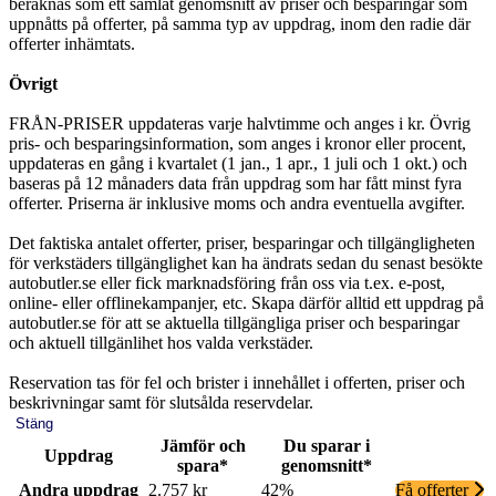
beräknas som ett samlat genomsnitt av priser och besparingar som
uppnåtts på offerter, på samma typ av uppdrag, inom den radie där
offerter inhämtats.
Övrigt
FRÅN-PRISER uppdateras varje halvtimme och anges i kr. Övrig
pris- och besparingsinformation, som anges i kronor eller procent,
uppdateras en gång i kvartalet (1 jan., 1 apr., 1 juli och 1 okt.) och
baseras på 12 månaders data från uppdrag som har fått minst fyra
offerter. Priserna är inklusive moms och andra eventuella avgifter.
Det faktiska antalet offerter, priser, besparingar och tillgängligheten
för verkstäders tillgänglighet kan ha ändrats sedan du senast besökte
autobutler.se eller fick marknadsföring från oss via t.ex. e-post,
online- eller offlinekampanjer, etc. Skapa därför alltid ett uppdrag på
autobutler.se för att se aktuella tillgängliga priser och besparingar
och aktuell tillgänlihet hos valda verkstäder.
Reservation tas för fel och brister i innehållet i offerten, priser och
beskrivningar samt för slutsålda reservdelar.
Stäng
Jämför och
Du sparar i
Uppdrag
spara*
genomsnitt*
Andra uppdrag
2.757 kr
42%
Få offerter