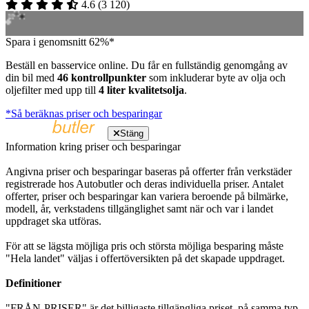
4.6
(
3 120
)
Spara i genomsnitt 62%*
Beställ en basservice online. Du får en fullständig genomgång av
din bil med
46 kontrollpunkter
som inkluderar byte av olja och
oljefilter med upp till
4 liter kvalitetsolja
.
*Så beräknas priser och besparingar
Stäng
Information kring priser och besparingar
Angivna priser och besparingar baseras på offerter från verkstäder
registrerade hos Autobutler och deras individuella priser. Antalet
offerter, priser och besparingar kan variera beroende på bilmärke,
modell, år, verkstadens tillgänglighet samt när och var i landet
uppdraget ska utföras.
För att se lägsta möjliga pris och största möjliga besparing måste
"Hela landet" väljas i offertöversikten på det skapade uppdraget.
Definitioner
"FRÅN-PRISER" är det billigaste tillgängliga priset, på samma typ