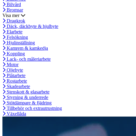
Bilvård
Bromsar
Visa mer
Dragkrok
Däck, däckbyte & hjulbyte
Elarbete
Felsökning
Hjulinställning
Kamrem & kamkedja
Koppling
Lack- och måleriarbete
Motor
Oljebyte
Plåtarbete
Rostarbete
Skadearbete
Stenskott & glasarbete
Styrning & underrede
Stötdämpare & fjädring
Tillbehör och extrautrustning
Växellåda