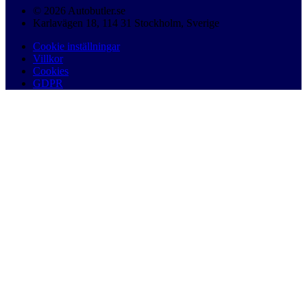
© 2026 Autobutler.se
Karlavägen 18, 114 31 Stockholm, Sverige
Cookie inställningar
Villkor
Cookies
GDPR