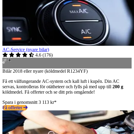
AC-Service (nyare bilar)
4.6
(
176
)
Bilår 2018 eller nyare (köldmedel R1234YF)
Få ett välfungerande AC-system och kall luft i kupén. Din AC
servas, kontrolleras för otätheteer och fylls på med upp till
200 g
köldmedel. Få offerter och se ditt pris omgående!
Spara i genomsnitt 3 113 kr*
Få offerter