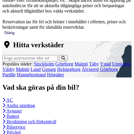
online- eller offlinekampanjer, etc. Skapa därför alltid ett uppdrag på
autobutler.se för att se aktuella tillgängliga priser och besparingar
och aktuell tillgänlihet hos valda verkstäder.
Reservation tas för fel och brister i innehållet i offerten, priser och
beskrivningar samt för slutsålda reservdelar.
Stäng
Hitta verkstäder
Populära städer:
Stockholm
Göteborg
Malmö
Täby
Ystad
Upplands
Väsby
Malmö
Lund
Genarp
Helsingborg
Älvsered
Göteborg
Partille
Hunnebostrand
Högsäter
Vad ska göras på din bil?
AC
Andra uppdrag
Avgaser
Batteri
Besiktning och förkontroll
Bilservice
Bilvård