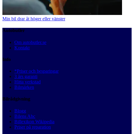
Min bil drar åt höger eller vänster
Autobutler
Om autobutler.se
Kontakt
Info
*Priser och besparingar
3 års garanti
Hitta verkstad
Bilmärken
Bilrådgivning
Blogg
Bilens Abc
Billexikon Wikipedia
Priser på reparation