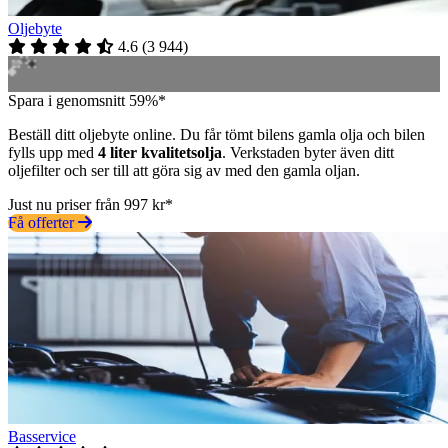
Oljebyte
4.6
(
3 944
)
Spara i genomsnitt 59%*
Beställ ditt oljebyte online. Du får tömt bilens gamla olja och bilen
fylls upp med
4 liter kvalitetsolja
. Verkstaden byter även ditt
oljefilter och ser till att göra sig av med den gamla oljan.
Just nu priser från 997 kr*
Få offerter
Basservice