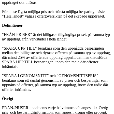
uppdraget ska utföras.
För att se lägsta möjliga pris och största möjliga besparing måste
"Hela landet" väljas i offertöversikten på det skapade uppdraget.
Definitioner
"FRÅN-PRISER" är det billigaste tillgängliga priset, på samma typ
av uppdrag, från verkstäder i hela landet.
"SPARA UPP TILL" beräknas som den uppnådda besparingen
mellan den billigaste och dyraste offerten på samma typ av uppdrag,
där minst 25% av offerterade uppdrag uppnått den marknadsförda
SPARA UPP TILL besparingen, inom den radie där offerter
inhämtats.
"SPARA I GENOMSNITT" och "GENOMSNITTSPRIS"
beräknas som ett samlat genomsnitt av priser och besparingar som
uppnåtts på offerter, på samma typ av uppdrag, inom den radie där
offerter inhämtats.
Övrigt
FRÅN-PRISER uppdateras varje halvtimme och anges i kr. Övrig
pris- och besparingsinformation, som anges i kronor eller procent,