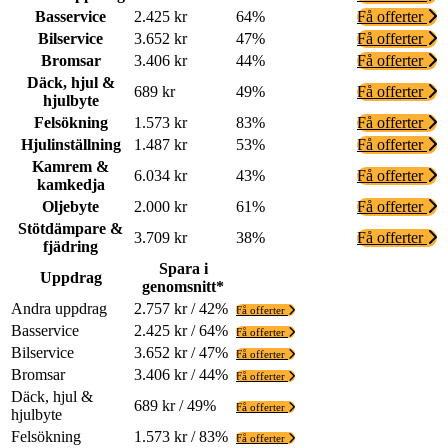
Basservice
2.425 kr
64%
Få offerter
Bilservice
3.652 kr
47%
Få offerter
Bromsar
3.406 kr
44%
Få offerter
Däck, hjul &
689 kr
49%
Få offerter
hjulbyte
Felsökning
1.573 kr
83%
Få offerter
Hjulinställning
1.487 kr
53%
Få offerter
Kamrem &
6.034 kr
43%
Få offerter
kamkedja
Oljebyte
2.000 kr
61%
Få offerter
Stötdämpare &
3.709 kr
38%
Få offerter
fjädring
Spara i
Uppdrag
genomsnitt*
Andra uppdrag
2.757 kr / 42%
Få offerter
Basservice
2.425 kr / 64%
Få offerter
Bilservice
3.652 kr / 47%
Få offerter
Bromsar
3.406 kr / 44%
Få offerter
Däck, hjul &
689 kr / 49%
Få offerter
hjulbyte
Felsökning
1.573 kr / 83%
Få offerter