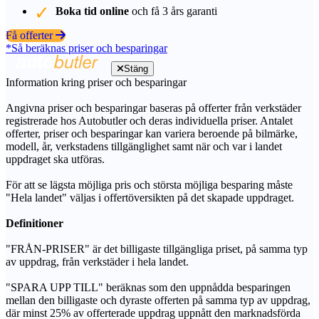
Boka tid online
och få 3 års garanti
Få offerter
*Så beräknas priser och besparingar
Stäng
Information kring priser och besparingar
Angivna priser och besparingar baseras på offerter från verkstäder
registrerade hos Autobutler och deras individuella priser. Antalet
offerter, priser och besparingar kan variera beroende på bilmärke,
modell, år, verkstadens tillgänglighet samt när och var i landet
uppdraget ska utföras.
För att se lägsta möjliga pris och största möjliga besparing måste
"Hela landet" väljas i offertöversikten på det skapade uppdraget.
Definitioner
"FRÅN-PRISER" är det billigaste tillgängliga priset, på samma typ
av uppdrag, från verkstäder i hela landet.
"SPARA UPP TILL" beräknas som den uppnådda besparingen
mellan den billigaste och dyraste offerten på samma typ av uppdrag,
där minst 25% av offerterade uppdrag uppnått den marknadsförda