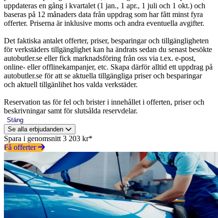
uppdateras en gång i kvartalet (1 jan., 1 apr., 1 juli och 1 okt.) och
baseras på 12 månaders data från uppdrag som har fått minst fyra
offerter. Priserna är inklusive moms och andra eventuella avgifter.
Det faktiska antalet offerter, priser, besparingar och tillgängligheten
för verkstäders tillgänglighet kan ha ändrats sedan du senast besökte
autobutler.se eller fick marknadsföring från oss via t.ex. e-post,
online- eller offlinekampanjer, etc. Skapa därför alltid ett uppdrag på
autobutler.se för att se aktuella tillgängliga priser och besparingar
och aktuell tillgänlihet hos valda verkstäder.
Reservation tas för fel och brister i innehållet i offerten, priser och
beskrivningar samt för slutsålda reservdelar.
Stäng
Se alla erbjudanden
Spara i genomsnitt 3 203 kr*
Få offerter