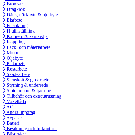
Bromsar
Dragkrok
Däck, däckbyte & hjulbyte
Elarbete
Felsökning
Hjulinställning
Kamrem & kamkedja
Koppling
Lack- och måleriarbete
Motor
Oljebyte
Plåtarbete
Rostarbete
Skadearbete
Stenskott & glasarbete
Styrning & underrede
Stötdämpare & fjädring
Tillbehör och extrautrustning
Växellåda
AC
Andra uppdrag
Avgaser
Batteri
Besiktning och förkontroll
Bilservice