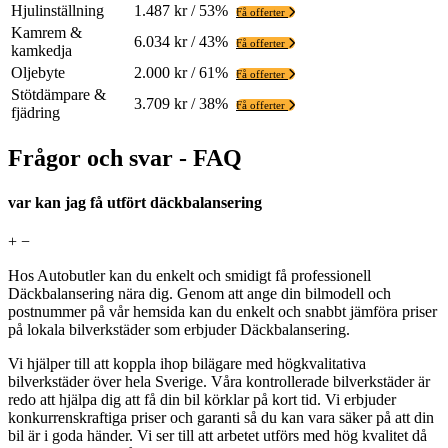
Hjulinställning
1.487 kr / 53%
Få offerter
Kamrem &
6.034 kr / 43%
Få offerter
kamkedja
Oljebyte
2.000 kr / 61%
Få offerter
Stötdämpare &
3.709 kr / 38%
Få offerter
fjädring
Frågor och svar - FAQ
var kan jag få utfört däckbalansering
+
−
Hos Autobutler kan du enkelt och smidigt få professionell
Däckbalansering nära dig. Genom att ange din bilmodell och
postnummer på vår hemsida kan du enkelt och snabbt jämföra priser
på lokala bilverkstäder som erbjuder Däckbalansering.
Vi hjälper till att koppla ihop bilägare med högkvalitativa
bilverkstäder över hela Sverige. Våra kontrollerade bilverkstäder är
redo att hjälpa dig att få din bil körklar på kort tid. Vi erbjuder
konkurrenskraftiga priser och garanti så du kan vara säker på att din
bil är i goda händer. Vi ser till att arbetet utförs med hög kvalitet då