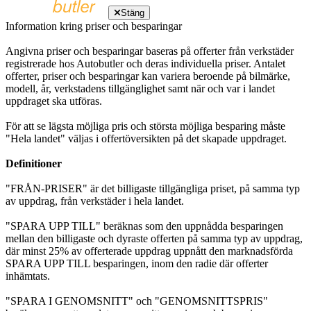
Stäng
Information kring priser och besparingar
Angivna priser och besparingar baseras på offerter från verkstäder
registrerade hos Autobutler och deras individuella priser. Antalet
offerter, priser och besparingar kan variera beroende på bilmärke,
modell, år, verkstadens tillgänglighet samt när och var i landet
uppdraget ska utföras.
För att se lägsta möjliga pris och största möjliga besparing måste
"Hela landet" väljas i offertöversikten på det skapade uppdraget.
Definitioner
"FRÅN-PRISER" är det billigaste tillgängliga priset, på samma typ
av uppdrag, från verkstäder i hela landet.
"SPARA UPP TILL" beräknas som den uppnådda besparingen
mellan den billigaste och dyraste offerten på samma typ av uppdrag,
där minst 25% av offerterade uppdrag uppnått den marknadsförda
SPARA UPP TILL besparingen, inom den radie där offerter
inhämtats.
"SPARA I GENOMSNITT" och "GENOMSNITTSPRIS"