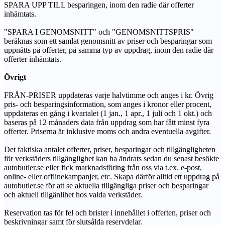
SPARA UPP TILL besparingen, inom den radie där offerter
inhämtats.
"SPARA I GENOMSNITT" och "GENOMSNITTSPRIS"
beräknas som ett samlat genomsnitt av priser och besparingar som
uppnåtts på offerter, på samma typ av uppdrag, inom den radie där
offerter inhämtats.
Övrigt
FRÅN-PRISER uppdateras varje halvtimme och anges i kr. Övrig
pris- och besparingsinformation, som anges i kronor eller procent,
uppdateras en gång i kvartalet (1 jan., 1 apr., 1 juli och 1 okt.) och
baseras på 12 månaders data från uppdrag som har fått minst fyra
offerter. Priserna är inklusive moms och andra eventuella avgifter.
Det faktiska antalet offerter, priser, besparingar och tillgängligheten
för verkstäders tillgänglighet kan ha ändrats sedan du senast besökte
autobutler.se eller fick marknadsföring från oss via t.ex. e-post,
online- eller offlinekampanjer, etc. Skapa därför alltid ett uppdrag på
autobutler.se för att se aktuella tillgängliga priser och besparingar
och aktuell tillgänlihet hos valda verkstäder.
Reservation tas för fel och brister i innehållet i offerten, priser och
beskrivningar samt för slutsålda reservdelar.