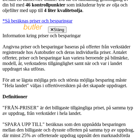
din bil med
46 kontrollpunkter
som inkluderar byte av olja och
oljefilter med upp till
4 liter kvalitetsolja
.
*Så beräknas priser och besparingar
Stäng
Information kring priser och besparingar
Angivna priser och besparingar baseras på offerter från verkstäder
registrerade hos Autobutler och deras individuella priser. Antalet
offerter, priser och besparingar kan variera beroende på bilmärke,
modell, år, verkstadens tillgänglighet samt när och var i landet
uppdraget ska utföras.
För att se lägsta möjliga pris och största möjliga besparing måste
"Hela landet" väljas i offertöversikten på det skapade uppdraget.
Definitioner
"FRÅN-PRISER" är det billigaste tillgängliga priset, på samma typ
av uppdrag, från verkstäder i hela landet.
"SPARA UPP TILL" beräknas som den uppnådda besparingen
mellan den billigaste och dyraste offerten på samma typ av uppdrag,
där minst 25% av offerterade uppdrag uppnått den marknadsförda