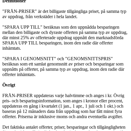
Definitioner
"FRÅN-PRISER" är det billigaste tillgängliga priset, på samma typ
av uppdrag, från verkstäder i hela landet.
"SPARA UPP TILL" beräknas som den uppnådda besparingen
mellan den billigaste och dyraste offerten på samma typ av uppdrag,
där minst 25% av offerterade uppdrag uppnått den marknadsförda
SPARA UPP TILL besparingen, inom den radie där offerter
inhämtats.
"SPARA I GENOMSNITT" och "GENOMSNITTSPRIS"
beräknas som ett samlat genomsnitt av priser och besparingar som
uppnåtts på offerter, på samma typ av uppdrag, inom den radie där
offerter inhämtats.
Övrigt
FRÅN-PRISER uppdateras varje halvtimme och anges i kr. Övrig
pris- och besparingsinformation, som anges i kronor eller procent,
uppdateras en gång i kvartalet (1 jan., 1 apr., 1 juli och 1 okt.) och
baseras på 12 månaders data från uppdrag som har fått minst fyra
offerter. Priserna är inklusive moms och andra eventuella avgifter.
Det faktiska antalet offerter, priser, besparingar och tillgängligheten