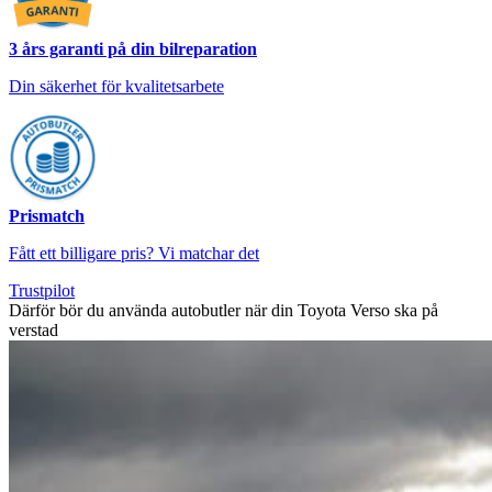
3 års garanti på din bilreparation
Din säkerhet för kvalitetsarbete
Prismatch
Fått ett billigare pris? Vi matchar det
Trustpilot
Därför bör du använda autobutler när din Toyota Verso ska på
verstad