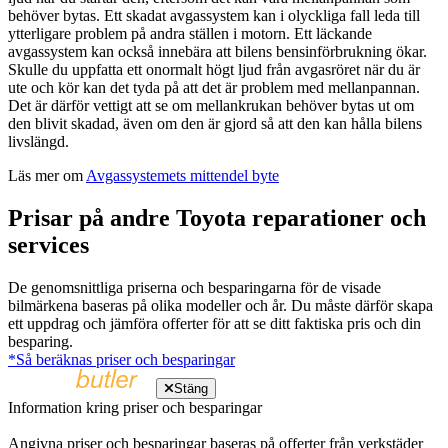
behöver bytas. Ett skadat avgassystem kan i olyckliga fall leda till
ytterligare problem på andra ställen i motorn. Ett läckande
avgassystem kan också innebära att bilens bensinförbrukning ökar.
Skulle du uppfatta ett onormalt högt ljud från avgasröret när du är
ute och kör kan det tyda på att det är problem med mellanpannan.
Det är därför vettigt att se om mellankrukan behöver bytas ut om
den blivit skadad, även om den är gjord så att den kan hålla bilens
livslängd.
Läs mer om
Avgassystemets mittendel byte
Prisar på andre Toyota reparationer och
services
De genomsnittliga priserna och besparingarna för de visade
bilmärkena baseras på olika modeller och år. Du måste därför skapa
ett uppdrag och jämföra offerter för att se ditt faktiska pris och din
besparing.
*Så beräknas priser och besparingar
Stäng
Information kring priser och besparingar
Angivna priser och besparingar baseras på offerter från verkstäder