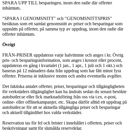
SPARA UPP TILL besparingen, inom den radie där offerter
inhämtats.
"SPARA I GENOMSNITT" och "GENOMSNITTSPRIS"
beräknas som ett samlat genomsnitt av priser och besparingar som
uppnåtts på offerter, på samma typ av uppdrag, inom den radie där
offerter inhämtats.
Övrigt
FRÅN-PRISER uppdateras varje halvtimme och anges i kr. Övrig
pris- och besparingsinformation, som anges i kronor eller procent,
uppdateras en gång i kvartalet (1 jan., 1 apr., 1 juli och 1 okt.) och
baseras på 12 månaders data från uppdrag som har fått minst fyra
offerter. Priserna är inklusive moms och andra eventuella avgifter.
Det faktiska antalet offerter, priser, besparingar och tillgängligheten
för verkstäders tillgänglighet kan ha ändrats sedan du senast besökte
autobutler.se eller fick marknadsföring från oss via t.ex. e-post,
online- eller offlinekampanjer, etc. Skapa därför alltid ett uppdrag på
autobutler.se för att se aktuella tillgängliga priser och besparingar
och aktuell tillgänlihet hos valda verkstäder.
Reservation tas för fel och brister i innehållet i offerten, priser och
beskrivningar samt för slutsålda reservdelar.