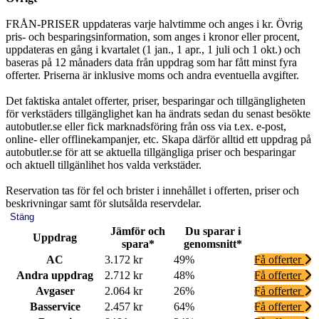
FRÅN-PRISER uppdateras varje halvtimme och anges i kr. Övrig
pris- och besparingsinformation, som anges i kronor eller procent,
uppdateras en gång i kvartalet (1 jan., 1 apr., 1 juli och 1 okt.) och
baseras på 12 månaders data från uppdrag som har fått minst fyra
offerter. Priserna är inklusive moms och andra eventuella avgifter.
Det faktiska antalet offerter, priser, besparingar och tillgängligheten
för verkstäders tillgänglighet kan ha ändrats sedan du senast besökte
autobutler.se eller fick marknadsföring från oss via t.ex. e-post,
online- eller offlinekampanjer, etc. Skapa därför alltid ett uppdrag på
autobutler.se för att se aktuella tillgängliga priser och besparingar
och aktuell tillgänlihet hos valda verkstäder.
Reservation tas för fel och brister i innehållet i offerten, priser och
beskrivningar samt för slutsålda reservdelar.
Stäng
Jämför och
Du sparar i
Uppdrag
spara*
genomsnitt*
AC
3.172 kr
49%
Få offerter
Andra uppdrag
2.712 kr
48%
Få offerter
Avgaser
2.064 kr
26%
Få offerter
Basservice
2.457 kr
64%
Få offerter