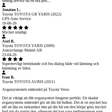
smidig service till ett bra pris...
Jonatan L.
Toyota TOYOTA GR YARIS (2022)
GPS Auto Service
16-06-26
Mycket smidigt
Axel B.
Toyota TOYOTA YARIS (2009)
Autoxchange Malmö AB
23-04-26
Supertrevligt bemötande och bra dialog både vid lämning och
hämtning av bilen.
Ivan B.
Toyota TOYOTA AURIS (2011)
Avgassystemets mittendel på Toyota Verso
Det är viktigt att ditt avgassystem fungerar perfekt. Ett skadat
avgassystems mittendel gör att din bil bullrar. Det är en mycket bra
idé att låta en mekaniker titta på din bil om den börjar göra mycket
ljud när du startar den, eftersom det kan vara mellanpannan som