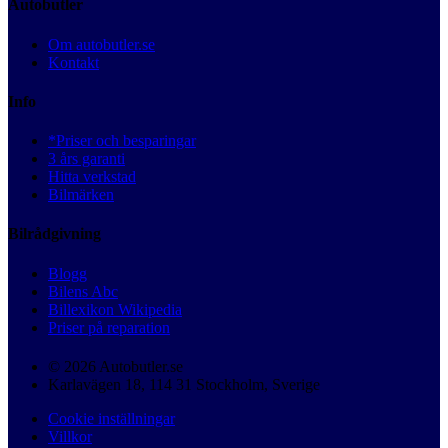
Autobutler
Om autobutler.se
Kontakt
Info
*Priser och besparingar
3 års garanti
Hitta verkstad
Bilmärken
Bilrådgivning
Blogg
Bilens Abc
Billexikon Wikipedia
Priser på reparation
© 2026 Autobutler.se
Karlavägen 18, 114 31 Stockholm, Sverige
Cookie inställningar
Villkor