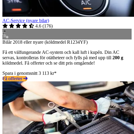
AC-Service (nyare bilar)
4.6
(
176
)
Bilår 2018 eller nyare (köldmedel R1234YF)
Få ett välfungerande AC-system och kall luft i kupén. Din AC
servas, kontrolleras för otätheteer och fylls på med upp till
200 g
köldmedel. Få offerter och se ditt pris omgående!
Spara i genomsnitt 3 113 kr*
Få offerter