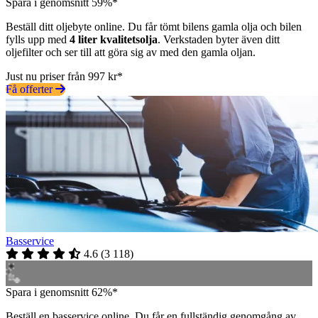
Spara i genomsnitt 59%*
Beställ ditt oljebyte online. Du får tömt bilens gamla olja och bilen
fylls upp med
4 liter kvalitetsolja
. Verkstaden byter även ditt
oljefilter och ser till att göra sig av med den gamla oljan.
Just nu priser från 997 kr*
Få offerter
Basservice
4.6
(
3 118
)
Spara i genomsnitt 62%*
Beställ en basservice online. Du får en fullständig genomgång av