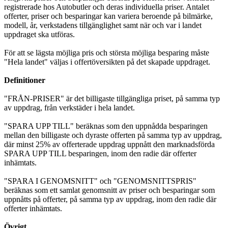
registrerade hos Autobutler och deras individuella priser. Antalet
offerter, priser och besparingar kan variera beroende på bilmärke,
modell, år, verkstadens tillgänglighet samt när och var i landet
uppdraget ska utföras.
För att se lägsta möjliga pris och största möjliga besparing måste
"Hela landet" väljas i offertöversikten på det skapade uppdraget.
Definitioner
"FRÅN-PRISER" är det billigaste tillgängliga priset, på samma typ
av uppdrag, från verkstäder i hela landet.
"SPARA UPP TILL" beräknas som den uppnådda besparingen
mellan den billigaste och dyraste offerten på samma typ av uppdrag,
där minst 25% av offerterade uppdrag uppnått den marknadsförda
SPARA UPP TILL besparingen, inom den radie där offerter
inhämtats.
"SPARA I GENOMSNITT" och "GENOMSNITTSPRIS"
beräknas som ett samlat genomsnitt av priser och besparingar som
uppnåtts på offerter, på samma typ av uppdrag, inom den radie där
offerter inhämtats.
Övrigt