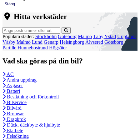
Stäng
Hitta verkstäder
Populära städer:
Stockholm
Göteborg
Malmö
Täby
Ystad
Upplands
Väsby
Malmö
Lund
Genarp
Helsingborg
Älvsered
Göteborg
Partille
Hunnebostrand
Högsäter
Vad ska göras på din bil?
AC
Andra uppdrag
Avgaser
Batteri
Besiktning och förkontroll
Bilservice
Bilvård
Bromsar
Dragkrok
Däck, däckbyte & hjulbyte
Elarbete
Felsökning