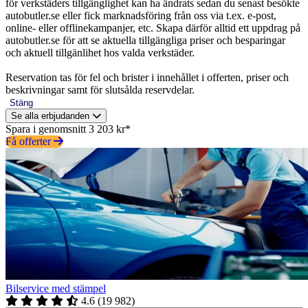
för verkstäders tillgänglighet kan ha ändrats sedan du senast besökte
autobutler.se eller fick marknadsföring från oss via t.ex. e-post,
online- eller offlinekampanjer, etc. Skapa därför alltid ett uppdrag på
autobutler.se för att se aktuella tillgängliga priser och besparingar
och aktuell tillgänlihet hos valda verkstäder.
Reservation tas för fel och brister i innehållet i offerten, priser och
beskrivningar samt för slutsålda reservdelar.
Stäng
Se alla erbjudanden
Spara i genomsnitt 3 203 kr*
Få offerter
Bilservice med stämpel
4.6
(
19 982
)