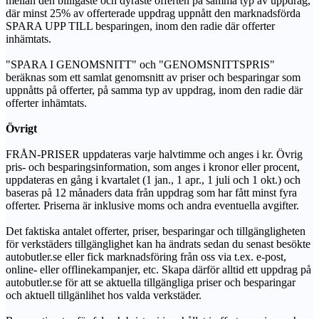
mellan den billigaste och dyraste offerten på samma typ av uppdrag,
där minst 25% av offerterade uppdrag uppnått den marknadsförda
SPARA UPP TILL besparingen, inom den radie där offerter
inhämtats.
"SPARA I GENOMSNITT" och "GENOMSNITTSPRIS"
beräknas som ett samlat genomsnitt av priser och besparingar som
uppnåtts på offerter, på samma typ av uppdrag, inom den radie där
offerter inhämtats.
Övrigt
FRÅN-PRISER uppdateras varje halvtimme och anges i kr. Övrig
pris- och besparingsinformation, som anges i kronor eller procent,
uppdateras en gång i kvartalet (1 jan., 1 apr., 1 juli och 1 okt.) och
baseras på 12 månaders data från uppdrag som har fått minst fyra
offerter. Priserna är inklusive moms och andra eventuella avgifter.
Det faktiska antalet offerter, priser, besparingar och tillgängligheten
för verkstäders tillgänglighet kan ha ändrats sedan du senast besökte
autobutler.se eller fick marknadsföring från oss via t.ex. e-post,
online- eller offlinekampanjer, etc. Skapa därför alltid ett uppdrag på
autobutler.se för att se aktuella tillgängliga priser och besparingar
och aktuell tillgänlihet hos valda verkstäder.