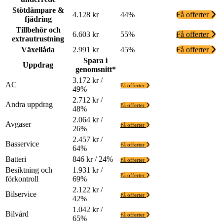
Stötdämpare &
4.128 kr
44%
Få offerter
fjädring
Tillbehör och
6.603 kr
55%
Få offerter
extrautrustning
Växellåda
2.991 kr
45%
Få offerter
Spara i
Uppdrag
genomsnitt*
3.172 kr /
AC
Få offerter
49%
2.712 kr /
Andra uppdrag
Få offerter
48%
2.064 kr /
Avgaser
Få offerter
26%
2.457 kr /
Basservice
Få offerter
64%
Batteri
846 kr / 24%
Få offerter
Besiktning och
1.931 kr /
Få offerter
förkontroll
69%
2.122 kr /
Bilservice
Få offerter
42%
1.042 kr /
Bilvård
Få offerter
65%