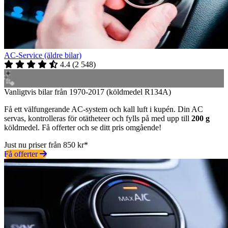
AC-Service (äldre bilar)
4.4
(
2 548
)
Vanligtvis bilar från 1970-2017 (köldmedel R134A)
Få ett välfungerande AC-system och kall luft i kupén. Din AC
servas, kontrolleras för otätheteer och fylls på med upp till
200 g
köldmedel. Få offerter och se ditt pris omgående!
Just nu priser från 850 kr*
Få offerter