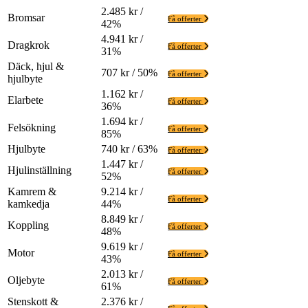
2.485 kr /
Bromsar
Få offerter
42%
4.941 kr /
Dragkrok
Få offerter
31%
Däck, hjul &
707 kr / 50%
Få offerter
hjulbyte
1.162 kr /
Elarbete
Få offerter
36%
1.694 kr /
Felsökning
Få offerter
85%
Hjulbyte
740 kr / 63%
Få offerter
1.447 kr /
Hjulinställning
Få offerter
52%
Kamrem &
9.214 kr /
Få offerter
kamkedja
44%
8.849 kr /
Koppling
Få offerter
48%
9.619 kr /
Motor
Få offerter
43%
2.013 kr /
Oljebyte
Få offerter
61%
Stenskott &
2.376 kr /