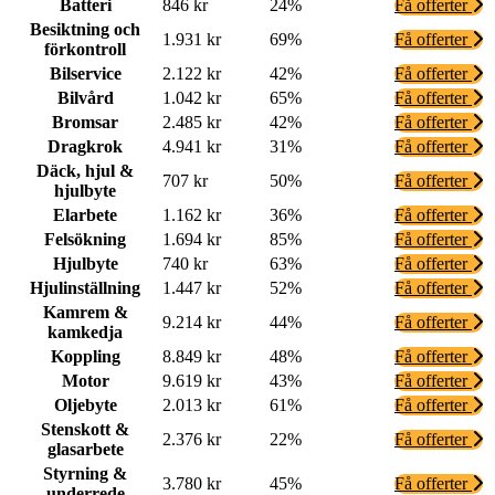
Batteri
846 kr
24%
Få offerter
Besiktning och
1.931 kr
69%
Få offerter
förkontroll
Bilservice
2.122 kr
42%
Få offerter
Bilvård
1.042 kr
65%
Få offerter
Bromsar
2.485 kr
42%
Få offerter
Dragkrok
4.941 kr
31%
Få offerter
Däck, hjul &
707 kr
50%
Få offerter
hjulbyte
Elarbete
1.162 kr
36%
Få offerter
Felsökning
1.694 kr
85%
Få offerter
Hjulbyte
740 kr
63%
Få offerter
Hjulinställning
1.447 kr
52%
Få offerter
Kamrem &
9.214 kr
44%
Få offerter
kamkedja
Koppling
8.849 kr
48%
Få offerter
Motor
9.619 kr
43%
Få offerter
Oljebyte
2.013 kr
61%
Få offerter
Stenskott &
2.376 kr
22%
Få offerter
glasarbete
Styrning &
3.780 kr
45%
Få offerter
underrede