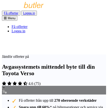
Få offerter
Logga in
Menu
Få offerter
Logga in
Jämför offerter på
Avgassystemets mittendel byte till din
Toyota Verso
4.6
(
75
)
Få offerter från upp till
270 oberoende verkstäder
Spara upp till 60%
* på bilreparationer och service via