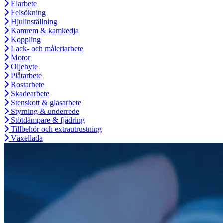
Elarbete
Felsökning
Hjulinställning
Kamrem & kamkedja
Koppling
Lack- och måleriarbete
Motor
Oljebyte
Plåtarbete
Rostarbete
Skadearbete
Stenskott & glasarbete
Styrning & underrede
Stötdämpare & fjädring
Tillbehör och extrautrustning
Växellåda