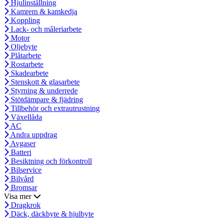
Hjulinställning
Kamrem & kamkedja
Koppling
Lack- och måleriarbete
Motor
Oljebyte
Plåtarbete
Rostarbete
Skadearbete
Stenskott & glasarbete
Styrning & underrede
Stötdämpare & fjädring
Tillbehör och extrautrustning
Växellåda
AC
Andra uppdrag
Avgaser
Batteri
Besiktning och förkontroll
Bilservice
Bilvård
Bromsar
Visa mer
Dragkrok
Däck, däckbyte & hjulbyte