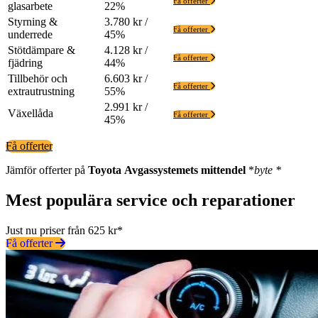
Få offerter
glasarbete
22%
Styrning &
3.780 kr /
Få offerter
underrede
45%
Stötdämpare &
4.128 kr /
Få offerter
fjädring
44%
Tillbehör och
6.603 kr /
Få offerter
extrautrustning
55%
2.991 kr /
Växellåda
Få offerter
45%
Få offerter
Jämför offerter på
Toyota
Avgassystemets mittendel
*
byte *
Mest populära service och reparationer
Just nu priser från 625 kr*
Få offerter