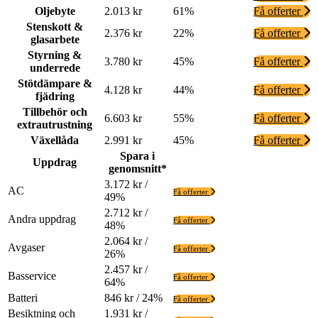
Oljebyte
2.013 kr
61%
Få offerter
Stenskott &
2.376 kr
22%
Få offerter
glasarbete
Styrning &
3.780 kr
45%
Få offerter
underrede
Stötdämpare &
4.128 kr
44%
Få offerter
fjädring
Tillbehör och
6.603 kr
55%
Få offerter
extrautrustning
Växellåda
2.991 kr
45%
Få offerter
Spara i
Uppdrag
genomsnitt*
3.172 kr /
AC
Få offerter
49%
2.712 kr /
Andra uppdrag
Få offerter
48%
2.064 kr /
Avgaser
Få offerter
26%
2.457 kr /
Basservice
Få offerter
64%
Batteri
846 kr / 24%
Få offerter
Besiktning och
1.931 kr /