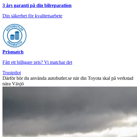
3 års garanti på din bilreparation
Din säkerhet för kvalitetsarbete
Prismatch
Fått ett billigare pris? Vi matchar det
Trustpilot
Därför bör du använda autobutler.se när din Toyota skal på verkstad
nära Växjö