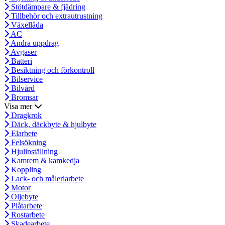
Stötdämpare & fjädring
Tillbehör och extrautrustning
Växellåda
AC
Andra uppdrag
Avgaser
Batteri
Besiktning och förkontroll
Bilservice
Bilvård
Bromsar
Visa mer
Dragkrok
Däck, däckbyte & hjulbyte
Elarbete
Felsökning
Hjulinställning
Kamrem & kamkedja
Koppling
Lack- och måleriarbete
Motor
Oljebyte
Plåtarbete
Rostarbete
Skadearbete