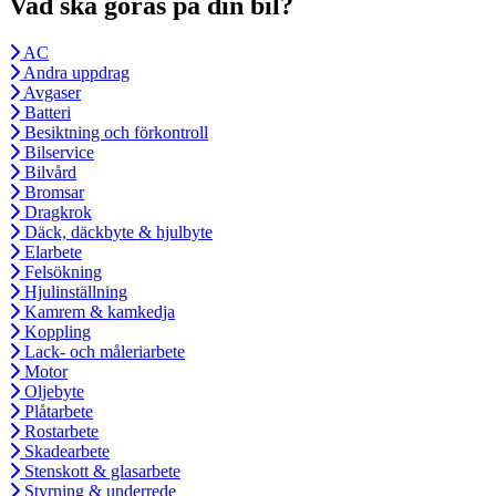
Vad ska göras på din bil?
AC
Andra uppdrag
Avgaser
Batteri
Besiktning och förkontroll
Bilservice
Bilvård
Bromsar
Dragkrok
Däck, däckbyte & hjulbyte
Elarbete
Felsökning
Hjulinställning
Kamrem & kamkedja
Koppling
Lack- och måleriarbete
Motor
Oljebyte
Plåtarbete
Rostarbete
Skadearbete
Stenskott & glasarbete
Styrning & underrede