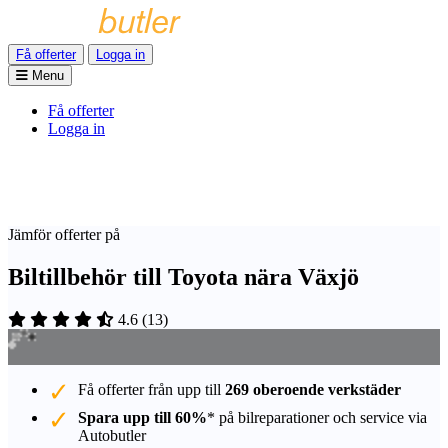
Få offerter
Logga in
Menu
Få offerter
Logga in
Jämför offerter på
Biltillbehör till Toyota nära Växjö
4.6
(
13
)
Få offerter från upp till
269 oberoende verkstäder
Spara upp till 60%
* på bilreparationer och service via
Autobutler