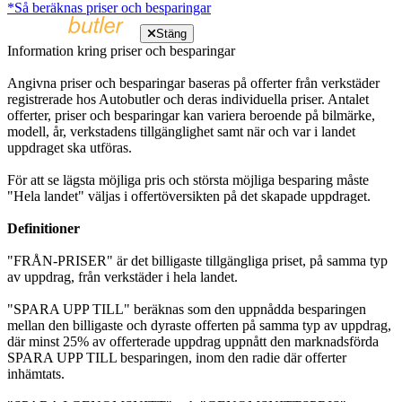
*Så beräknas priser och besparingar
Stäng
Information kring priser och besparingar
Angivna priser och besparingar baseras på offerter från verkstäder
registrerade hos Autobutler och deras individuella priser. Antalet
offerter, priser och besparingar kan variera beroende på bilmärke,
modell, år, verkstadens tillgänglighet samt när och var i landet
uppdraget ska utföras.
För att se lägsta möjliga pris och största möjliga besparing måste
"Hela landet" väljas i offertöversikten på det skapade uppdraget.
Definitioner
"FRÅN-PRISER" är det billigaste tillgängliga priset, på samma typ
av uppdrag, från verkstäder i hela landet.
"SPARA UPP TILL" beräknas som den uppnådda besparingen
mellan den billigaste och dyraste offerten på samma typ av uppdrag,
där minst 25% av offerterade uppdrag uppnått den marknadsförda
SPARA UPP TILL besparingen, inom den radie där offerter
inhämtats.