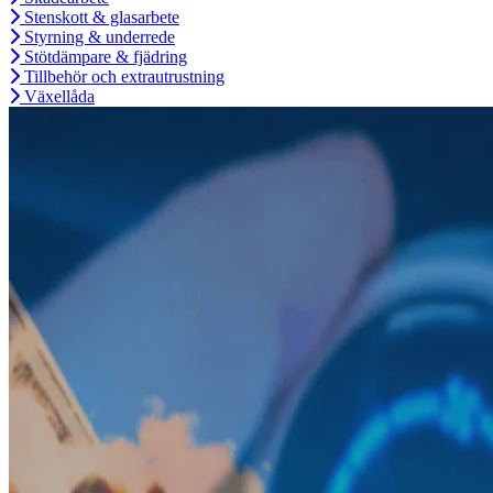
Stenskott & glasarbete
Styrning & underrede
Stötdämpare & fjädring
Tillbehör och extrautrustning
Växellåda