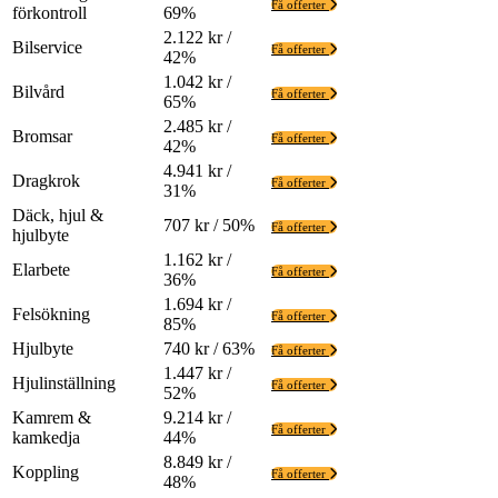
Få offerter
förkontroll
69%
2.122 kr /
Bilservice
Få offerter
42%
1.042 kr /
Bilvård
Få offerter
65%
2.485 kr /
Bromsar
Få offerter
42%
4.941 kr /
Dragkrok
Få offerter
31%
Däck, hjul &
707 kr / 50%
Få offerter
hjulbyte
1.162 kr /
Elarbete
Få offerter
36%
1.694 kr /
Felsökning
Få offerter
85%
Hjulbyte
740 kr / 63%
Få offerter
1.447 kr /
Hjulinställning
Få offerter
52%
Kamrem &
9.214 kr /
Få offerter
kamkedja
44%
8.849 kr /
Koppling
Få offerter
48%