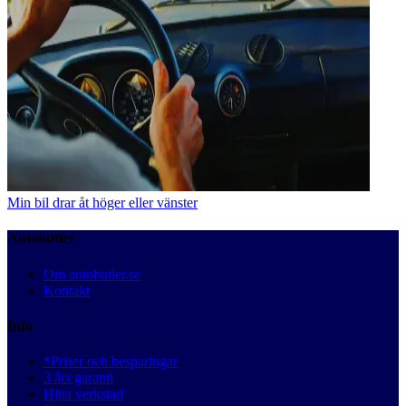
Min bil drar åt höger eller vänster
Autobutler
Om autobutler.se
Kontakt
Info
*Priser och besparingar
3 års garanti
Hitta verkstad