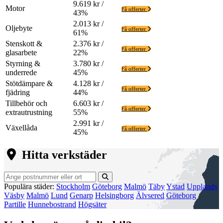
9.619 kr /
Motor
Få offerter
43%
2.013 kr /
Oljebyte
Få offerter
61%
Stenskott &
2.376 kr /
Få offerter
glasarbete
22%
Styrning &
3.780 kr /
Få offerter
underrede
45%
Stötdämpare &
4.128 kr /
Få offerter
fjädring
44%
Tillbehör och
6.603 kr /
Få offerter
extrautrustning
55%
2.991 kr /
Växellåda
Få offerter
45%
Hitta verkstäder
Populära städer:
Stockholm
Göteborg
Malmö
Täby
Ystad
Upplands
Väsby
Malmö
Lund
Genarp
Helsingborg
Älvsered
Göteborg
Partille
Hunnebostrand
Högsäter