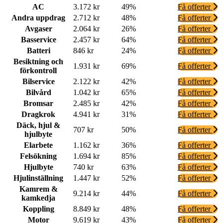
AC
3.172 kr
49%
Få offerter
Andra uppdrag
2.712 kr
48%
Få offerter
Avgaser
2.064 kr
26%
Få offerter
Basservice
2.457 kr
64%
Få offerter
Batteri
846 kr
24%
Få offerter
Besiktning och
1.931 kr
69%
Få offerter
förkontroll
Bilservice
2.122 kr
42%
Få offerter
Bilvård
1.042 kr
65%
Få offerter
Bromsar
2.485 kr
42%
Få offerter
Dragkrok
4.941 kr
31%
Få offerter
Däck, hjul &
707 kr
50%
Få offerter
hjulbyte
Elarbete
1.162 kr
36%
Få offerter
Felsökning
1.694 kr
85%
Få offerter
Hjulbyte
740 kr
63%
Få offerter
Hjulinställning
1.447 kr
52%
Få offerter
Kamrem &
9.214 kr
44%
Få offerter
kamkedja
Koppling
8.849 kr
48%
Få offerter
Motor
9.619 kr
43%
Få offerter