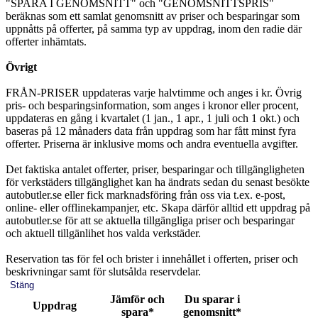
"SPARA I GENOMSNITT" och "GENOMSNITTSPRIS"
beräknas som ett samlat genomsnitt av priser och besparingar som
uppnåtts på offerter, på samma typ av uppdrag, inom den radie där
offerter inhämtats.
Övrigt
FRÅN-PRISER uppdateras varje halvtimme och anges i kr. Övrig
pris- och besparingsinformation, som anges i kronor eller procent,
uppdateras en gång i kvartalet (1 jan., 1 apr., 1 juli och 1 okt.) och
baseras på 12 månaders data från uppdrag som har fått minst fyra
offerter. Priserna är inklusive moms och andra eventuella avgifter.
Det faktiska antalet offerter, priser, besparingar och tillgängligheten
för verkstäders tillgänglighet kan ha ändrats sedan du senast besökte
autobutler.se eller fick marknadsföring från oss via t.ex. e-post,
online- eller offlinekampanjer, etc. Skapa därför alltid ett uppdrag på
autobutler.se för att se aktuella tillgängliga priser och besparingar
och aktuell tillgänlihet hos valda verkstäder.
Reservation tas för fel och brister i innehållet i offerten, priser och
beskrivningar samt för slutsålda reservdelar.
Stäng
Jämför och
Du sparar i
Uppdrag
spara*
genomsnitt*