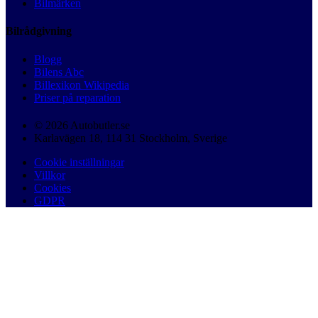
Bilmärken
Bilrådgivning
Blogg
Bilens Abc
Billexikon Wikipedia
Priser på reparation
© 2026 Autobutler.se
Karlavägen 18, 114 31 Stockholm, Sverige
Cookie inställningar
Villkor
Cookies
GDPR