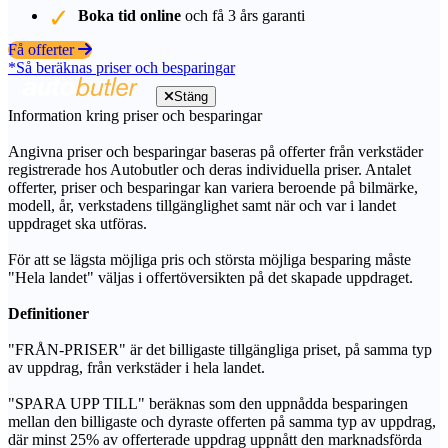
Boka tid online
och få 3 års garanti
Få offerter
*Så beräknas priser och besparingar
Stäng
Information kring priser och besparingar
Angivna priser och besparingar baseras på offerter från verkstäder
registrerade hos Autobutler och deras individuella priser. Antalet
offerter, priser och besparingar kan variera beroende på bilmärke,
modell, år, verkstadens tillgänglighet samt när och var i landet
uppdraget ska utföras.
För att se lägsta möjliga pris och största möjliga besparing måste
"Hela landet" väljas i offertöversikten på det skapade uppdraget.
Definitioner
"FRÅN-PRISER" är det billigaste tillgängliga priset, på samma typ
av uppdrag, från verkstäder i hela landet.
"SPARA UPP TILL" beräknas som den uppnådda besparingen
mellan den billigaste och dyraste offerten på samma typ av uppdrag,
där minst 25% av offerterade uppdrag uppnått den marknadsförda