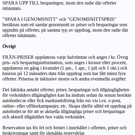
SPARA UPP TILL besparingen, inom den radie där offerter
inhämtats.
"SPARA I GENOMSNITT" och "GENOMSNITTSPRIS"
beräknas som ett samlat genomsnitt av priser och besparingar som
uppnåtts på offerter, på samma typ av uppdrag, inom den radie där
offerter inhämtats.
Övrigt
FRÅN-PRISER uppdateras varje halvtimme och anges i kr. Övrig
pris- och besparingsinformation, som anges i kronor eller procent,
uppdateras en gång i kvartalet (1 jan., 1 apr., 1 juli och 1 okt.) och
baseras på 12 månaders data från uppdrag som har fått minst fyra
offerter. Priserna är inklusive moms och andra eventuella avgifter.
Det faktiska antalet offerter, priser, besparingar och tillgängligheten
för verkstäders tillgänglighet kan ha ändrats sedan du senast besökte
autobutler.se eller fick marknadsföring från oss via t.ex. e-post,
online- eller offlinekampanjer, etc. Skapa därför alltid ett uppdrag på
autobutler.se för att se aktuella tillgängliga priser och besparingar
och aktuell tillgänlihet hos valda verkstäder.
Reservation tas för fel och brister i innehållet i offerten, priser och
beskrivningar samt för slutsålda reservdelar.