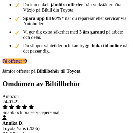
Du kan enkelt
jämföra offerter
från verkstäder nära
Växjö på Biltill din Toyota.
Spara upp till 60%
* när du reparerar eller servicar via
Autobutler.
Vi ger dig extra säkerhet med
3 års garanti
på arbete
och delar.
Du slipper väntetider och kan tryggt
boka tid online
när
det passar dig.
Få offerter
Jämför offerter på
Biltillbehör
till
Toyota
Omdömen av Biltillbehör
Autozon
24-01-22
Snabb och bra servicepersonal.
Annika D.
Toyota Yaris (2006)