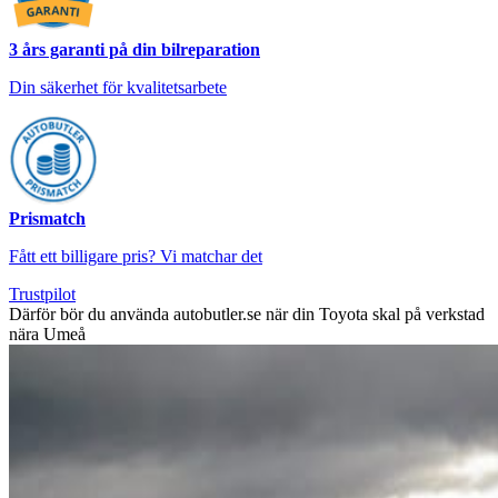
3 års garanti på din bilreparation
Din säkerhet för kvalitetsarbete
Prismatch
Fått ett billigare pris? Vi matchar det
Trustpilot
Därför bör du använda autobutler.se när din Toyota skal på verkstad
nära Umeå