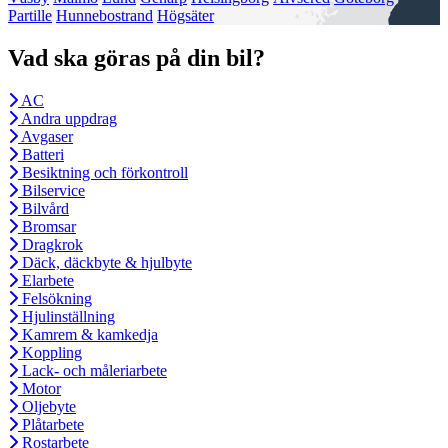
Partille
Hunnebostrand
Högsäter
Vad ska göras på din bil?
AC
Andra uppdrag
Avgaser
Batteri
Besiktning och förkontroll
Bilservice
Bilvård
Bromsar
Dragkrok
Däck, däckbyte & hjulbyte
Elarbete
Felsökning
Hjulinställning
Kamrem & kamkedja
Koppling
Lack- och måleriarbete
Motor
Oljebyte
Plåtarbete
Rostarbete