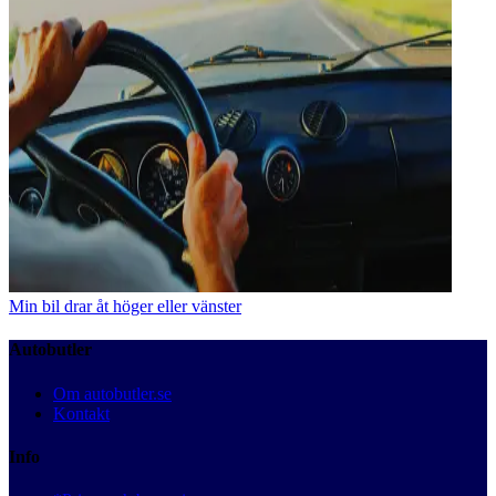
Min bil drar åt höger eller vänster
Autobutler
Om autobutler.se
Kontakt
Info