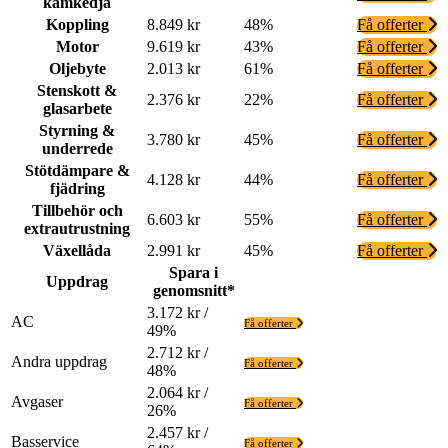
kamkedja
Koppling
8.849 kr
48%
Få offerter
Motor
9.619 kr
43%
Få offerter
Oljebyte
2.013 kr
61%
Få offerter
Stenskott &
2.376 kr
22%
Få offerter
glasarbete
Styrning &
3.780 kr
45%
Få offerter
underrede
Stötdämpare &
4.128 kr
44%
Få offerter
fjädring
Tillbehör och
6.603 kr
55%
Få offerter
extrautrustning
Växellåda
2.991 kr
45%
Få offerter
Spara i
Uppdrag
genomsnitt*
3.172 kr /
AC
Få offerter
49%
2.712 kr /
Andra uppdrag
Få offerter
48%
2.064 kr /
Avgaser
Få offerter
26%
2.457 kr /
Basservice
Få offerter