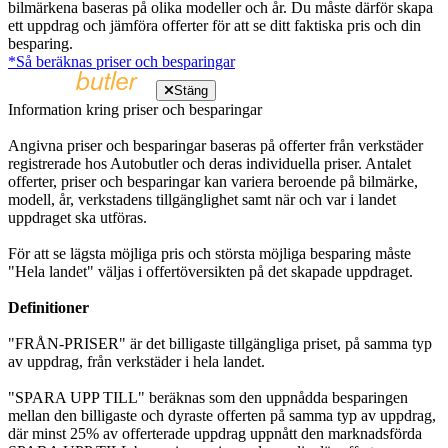
bilmärkena baseras på olika modeller och år. Du måste därför skapa
ett uppdrag och jämföra offerter för att se ditt faktiska pris och din
besparing.
*Så beräknas priser och besparingar
Stäng
Information kring priser och besparingar
Angivna priser och besparingar baseras på offerter från verkstäder
registrerade hos Autobutler och deras individuella priser. Antalet
offerter, priser och besparingar kan variera beroende på bilmärke,
modell, år, verkstadens tillgänglighet samt när och var i landet
uppdraget ska utföras.
För att se lägsta möjliga pris och största möjliga besparing måste
"Hela landet" väljas i offertöversikten på det skapade uppdraget.
Definitioner
"FRÅN-PRISER" är det billigaste tillgängliga priset, på samma typ
av uppdrag, från verkstäder i hela landet.
"SPARA UPP TILL" beräknas som den uppnådda besparingen
mellan den billigaste och dyraste offerten på samma typ av uppdrag,
där minst 25% av offerterade uppdrag uppnått den marknadsförda