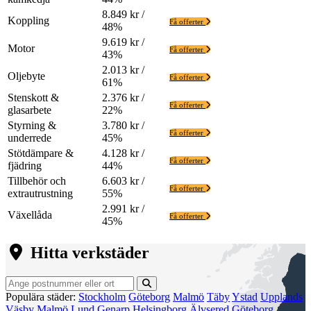
8.849 kr /
Koppling
Få offerter
48%
9.619 kr /
Motor
Få offerter
43%
2.013 kr /
Oljebyte
Få offerter
61%
Stenskott &
2.376 kr /
Få offerter
glasarbete
22%
Styrning &
3.780 kr /
Få offerter
underrede
45%
Stötdämpare &
4.128 kr /
Få offerter
fjädring
44%
Tillbehör och
6.603 kr /
Få offerter
extrautrustning
55%
2.991 kr /
Växellåda
Få offerter
45%
Hitta verkstäder
Populära städer:
Stockholm
Göteborg
Malmö
Täby
Ystad
Upplands
Väsby
Malmö
Lund
Genarp
Helsingborg
Älvsered
Göteborg