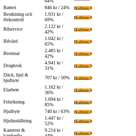
64%
Batteri
846 kr / 24%
Få offerter
Besiktning och
1.931 kr /
Få offerter
förkontroll
69%
2.122 kr /
Bilservice
Få offerter
42%
1.042 kr /
Bilvård
Få offerter
65%
2.485 kr /
Bromsar
Få offerter
42%
4.941 kr /
Dragkrok
Få offerter
31%
Däck, hjul &
707 kr / 50%
Få offerter
hjulbyte
1.162 kr /
Elarbete
Få offerter
36%
1.694 kr /
Felsökning
Få offerter
85%
Hjulbyte
740 kr / 63%
Få offerter
1.447 kr /
Hjulinställning
Få offerter
52%
Kamrem &
9.214 kr /
Få offerter
kamkedja
44%