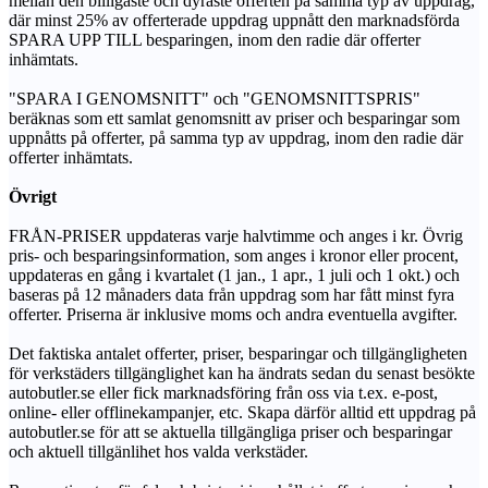
mellan den billigaste och dyraste offerten på samma typ av uppdrag,
där minst 25% av offerterade uppdrag uppnått den marknadsförda
SPARA UPP TILL besparingen, inom den radie där offerter
inhämtats.
"SPARA I GENOMSNITT" och "GENOMSNITTSPRIS"
beräknas som ett samlat genomsnitt av priser och besparingar som
uppnåtts på offerter, på samma typ av uppdrag, inom den radie där
offerter inhämtats.
Övrigt
FRÅN-PRISER uppdateras varje halvtimme och anges i kr. Övrig
pris- och besparingsinformation, som anges i kronor eller procent,
uppdateras en gång i kvartalet (1 jan., 1 apr., 1 juli och 1 okt.) och
baseras på 12 månaders data från uppdrag som har fått minst fyra
offerter. Priserna är inklusive moms och andra eventuella avgifter.
Det faktiska antalet offerter, priser, besparingar och tillgängligheten
för verkstäders tillgänglighet kan ha ändrats sedan du senast besökte
autobutler.se eller fick marknadsföring från oss via t.ex. e-post,
online- eller offlinekampanjer, etc. Skapa därför alltid ett uppdrag på
autobutler.se för att se aktuella tillgängliga priser och besparingar
och aktuell tillgänlihet hos valda verkstäder.