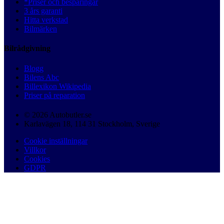
*Priser och besparingar
3 års garanti
Hitta verkstad
Bilmärken
Bilrådgivning
Blogg
Bilens Abc
Billexikon Wikipedia
Priser på reparation
© 2026 Autobutler.se
Karlavägen 18, 114 31 Stockholm, Sverige
Cookie inställningar
Villkor
Cookies
GDPR