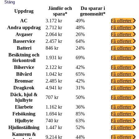
Stäng
Jämför och
Du sparar i
Uppdrag
spara*
genomsnitt*
AC
3.172 kr
49%
Få offerter
Andra uppdrag
2.712 kr
48%
Få offerter
Avgaser
2.064 kr
26%
Få offerter
Basservice
2.457 kr
64%
Få offerter
Batteri
846 kr
24%
Få offerter
Besiktning och
1.931 kr
69%
Få offerter
förkontroll
Bilservice
2.122 kr
42%
Få offerter
Bilvård
1.042 kr
65%
Få offerter
Bromsar
2.485 kr
42%
Få offerter
Dragkrok
4.941 kr
31%
Få offerter
Däck, hjul &
707 kr
50%
Få offerter
hjulbyte
Elarbete
1.162 kr
36%
Få offerter
Felsökning
1.694 kr
85%
Få offerter
Hjulbyte
740 kr
63%
Få offerter
Hjulinställning
1.447 kr
52%
Få offerter
Kamrem &
9.214 kr
44%
Få offerter