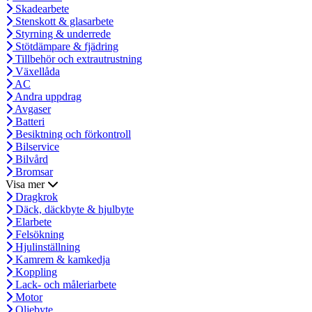
Skadearbete
Stenskott & glasarbete
Styrning & underrede
Stötdämpare & fjädring
Tillbehör och extrautrustning
Växellåda
AC
Andra uppdrag
Avgaser
Batteri
Besiktning och förkontroll
Bilservice
Bilvård
Bromsar
Visa mer
Dragkrok
Däck, däckbyte & hjulbyte
Elarbete
Felsökning
Hjulinställning
Kamrem & kamkedja
Koppling
Lack- och måleriarbete
Motor
Oljebyte