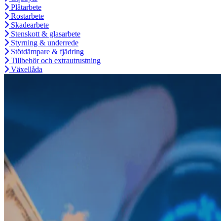
Plåtarbete
Rostarbete
Skadearbete
Stenskott & glasarbete
Styrning & underrede
Stötdämpare & fjädring
Tillbehör och extrautrustning
Växellåda