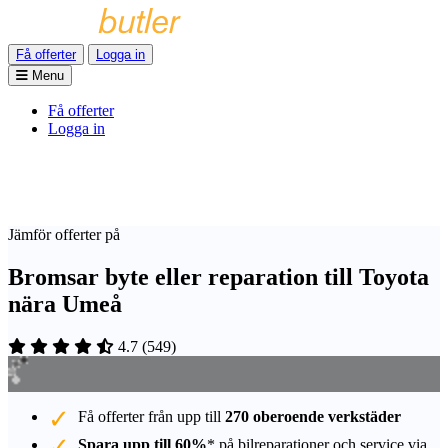
Få offerter
Logga in
Menu
Få offerter
Logga in
Jämför offerter på
Bromsar byte eller reparation till Toyota
nära Umeå
4.7
(
549
)
Få offerter från upp till
270 oberoende verkstäder
Spara upp till 60%
* på bilreparationer och service via