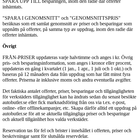
SPARA UPP TILL besparingen, inom den radie där offerter
inhämtats.
"SPARA I GENOMSNITT" och "GENOMSNITTSPRIS"
beräknas som ett samlat genomsnitt av priser och besparingar som
uppnåtts på offerter, på samma typ av uppdrag, inom den radie där
offerter inhämtats.
Övrigt
FRÅN-PRISER uppdateras varje halvtimme och anges i kr. Övrig
pris- och besparingsinformation, som anges i kronor eller procent,
uppdateras en gång i kvartalet (1 jan., 1 apr., 1 juli och 1 okt.) och
baseras på 12 månaders data från uppdrag som har fått minst fyra
offerter. Priserna är inklusive moms och andra eventuella avgifter.
Det faktiska antalet offerter, priser, besparingar och tillgängligheten
för verkstäders tillgänglighet kan ha ändrats sedan du senast besökte
autobutler.se eller fick marknadsföring från oss via t.ex. e-post,
online- eller offlinekampanjer, etc. Skapa därför alltid ett uppdrag på
autobutler.se för att se aktuella tillgängliga priser och besparingar
och aktuell tillgänlihet hos valda verkstäder.
Reservation tas för fel och brister i innehållet i offerten, priser och
beskrivningar samt för slutsålda reservdelar.