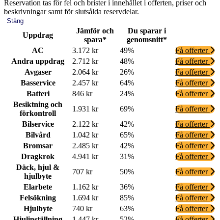
Reservation tas för fel och brister i innehållet i offerten, priser och
beskrivningar samt för slutsålda reservdelar.
Stäng
Jämför och
Du sparar i
Uppdrag
spara*
genomsnitt*
AC
3.172 kr
49%
Få offerter
Andra uppdrag
2.712 kr
48%
Få offerter
Avgaser
2.064 kr
26%
Få offerter
Basservice
2.457 kr
64%
Få offerter
Batteri
846 kr
24%
Få offerter
Besiktning och
1.931 kr
69%
Få offerter
förkontroll
Bilservice
2.122 kr
42%
Få offerter
Bilvård
1.042 kr
65%
Få offerter
Bromsar
2.485 kr
42%
Få offerter
Dragkrok
4.941 kr
31%
Få offerter
Däck, hjul &
707 kr
50%
Få offerter
hjulbyte
Elarbete
1.162 kr
36%
Få offerter
Felsökning
1.694 kr
85%
Få offerter
Hjulbyte
740 kr
63%
Få offerter
Hjulinställning
1.447 kr
52%
Få offerter