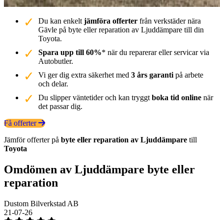
Du kan enkelt
jämföra offerter
från verkstäder nära
Gävle på byte eller reparation av Ljuddämpare till din
Toyota.
Spara upp till 60%
* när du reparerar eller servicar via
Autobutler.
Vi ger dig extra säkerhet med
3 års garanti
på arbete
och delar.
Du slipper väntetider och kan tryggt
boka tid online
när
det passar dig.
Få offerter
Jämför offerter på
byte eller reparation av Ljuddämpare
till
Toyota
Omdömen av Ljuddämpare byte eller
reparation
Dustom Bilverkstad AB
21-07-26