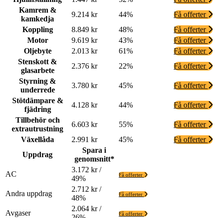
Kamrem &
9.214 kr
44%
Få offerter
kamkedja
Koppling
8.849 kr
48%
Få offerter
Motor
9.619 kr
43%
Få offerter
Oljebyte
2.013 kr
61%
Få offerter
Stenskott &
2.376 kr
22%
Få offerter
glasarbete
Styrning &
3.780 kr
45%
Få offerter
underrede
Stötdämpare &
4.128 kr
44%
Få offerter
fjädring
Tillbehör och
6.603 kr
55%
Få offerter
extrautrustning
Växellåda
2.991 kr
45%
Få offerter
Spara i
Uppdrag
genomsnitt*
3.172 kr /
AC
Få offerter
49%
2.712 kr /
Andra uppdrag
Få offerter
48%
2.064 kr /
Avgaser
Få offerter
26%