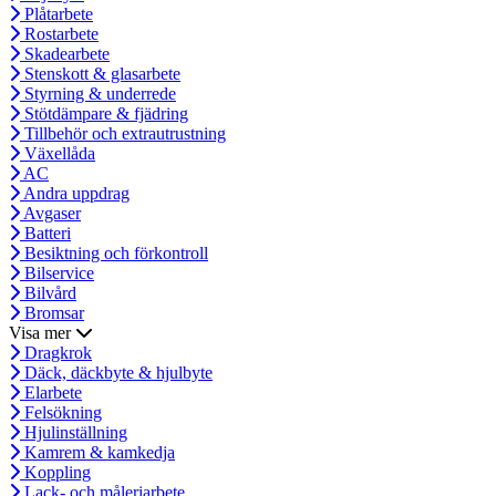
Plåtarbete
Rostarbete
Skadearbete
Stenskott & glasarbete
Styrning & underrede
Stötdämpare & fjädring
Tillbehör och extrautrustning
Växellåda
AC
Andra uppdrag
Avgaser
Batteri
Besiktning och förkontroll
Bilservice
Bilvård
Bromsar
Visa mer
Dragkrok
Däck, däckbyte & hjulbyte
Elarbete
Felsökning
Hjulinställning
Kamrem & kamkedja
Koppling
Lack- och måleriarbete