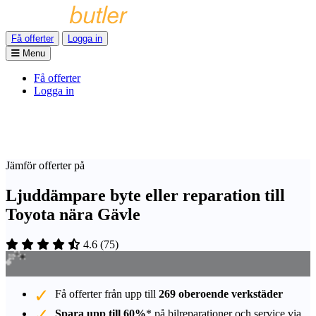
Få offerter
Logga in
Menu
Få offerter
Logga in
Jämför offerter på
Ljuddämpare byte eller reparation till
Toyota nära Gävle
4.6
(
75
)
Få offerter från upp till
269 oberoende verkstäder
Spara upp till 60%
* på bilreparationer och service via