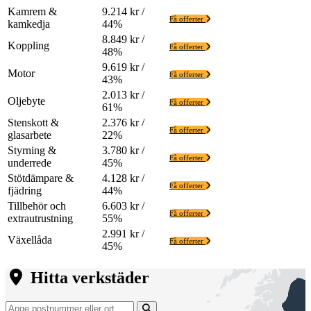
Kamrem &
9.214 kr /
Få offerter
kamkedja
44%
8.849 kr /
Koppling
Få offerter
48%
9.619 kr /
Motor
Få offerter
43%
2.013 kr /
Oljebyte
Få offerter
61%
Stenskott &
2.376 kr /
Få offerter
glasarbete
22%
Styrning &
3.780 kr /
Få offerter
underrede
45%
Stötdämpare &
4.128 kr /
Få offerter
fjädring
44%
Tillbehör och
6.603 kr /
Få offerter
extrautrustning
55%
2.991 kr /
Växellåda
Få offerter
45%
Hitta verkstäder