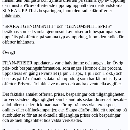
mellan den billigaste och dyraste offerten på samma typ av uppdrag,
där minst 25% av offerterade uppdrag uppnått den marknadsförda
SPARA UPP TILL besparingen, inom den radie där offerter
inhämtats.
"SPARA I GENOMSNITT" och "GENOMSNITTSPRIS"
beräknas som ett samlat genomsnitt av priser och besparingar som
uppnåtts på offerter, på samma typ av uppdrag, inom den radie där
offerter inhämtats.
Övrigt
FRÅN-PRISER uppdateras varje halvtimme och anges i kr. Övrig
pris- och besparingsinformation, som anges i kronor eller procent,
uppdateras en gång i kvartalet (1 jan., 1 apr., 1 juli och 1 okt.) och
baseras på 12 månaders data från uppdrag som har fått minst fyra
offerter. Priserna är inklusive moms och andra eventuella avgifter.
Det faktiska antalet offerter, priser, besparingar och tillgängligheten
för verkstäders tillgänglighet kan ha ändrats sedan du senast besökte
autobutler.se eller fick marknadsföring från oss via t.ex. e-post,
online- eller offlinekampanjer, etc. Skapa därför alltid ett uppdrag på
autobutler.se för att se aktuella tillgängliga priser och besparingar
och aktuell tillgänlihet hos valda verkstäder.