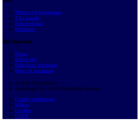
Info
*Priser och besparingar
3 års garanti
Hitta verkstad
Bilmärken
Bilrådgivning
Blogg
Bilens Abc
Billexikon Wikipedia
Priser på reparation
© 2026 Autobutler.se
Karlavägen 18, 114 31 Stockholm, Sverige
Cookie inställningar
Villkor
Cookies
GDPR