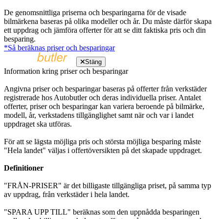
De genomsnittliga priserna och besparingarna för de visade
bilmärkena baseras på olika modeller och år. Du måste därför skapa
ett uppdrag och jämföra offerter för att se ditt faktiska pris och din
besparing.
*Så beräknas priser och besparingar
Stäng
Information kring priser och besparingar
Angivna priser och besparingar baseras på offerter från verkstäder
registrerade hos Autobutler och deras individuella priser. Antalet
offerter, priser och besparingar kan variera beroende på bilmärke,
modell, år, verkstadens tillgänglighet samt när och var i landet
uppdraget ska utföras.
För att se lägsta möjliga pris och största möjliga besparing måste
"Hela landet" väljas i offertöversikten på det skapade uppdraget.
Definitioner
"FRÅN-PRISER" är det billigaste tillgängliga priset, på samma typ
av uppdrag, från verkstäder i hela landet.
"SPARA UPP TILL" beräknas som den uppnådda besparingen