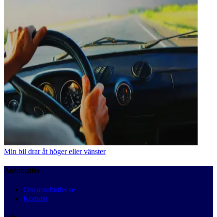
Min bil drar åt höger eller vänster
Autobutler
Om autobutler.se
Kontakt