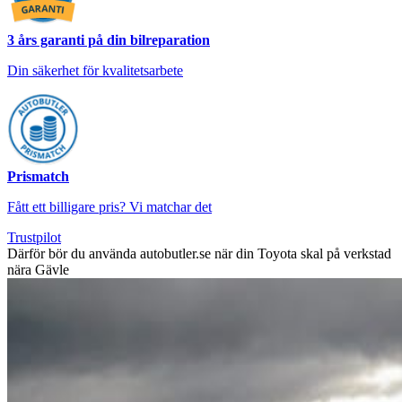
3 års garanti på din bilreparation
Din säkerhet för kvalitetsarbete
Prismatch
Fått ett billigare pris? Vi matchar det
Trustpilot
Därför bör du använda autobutler.se när din Toyota skal på verkstad
nära Gävle