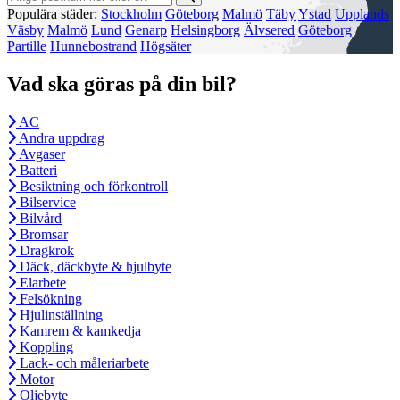
Populära städer:
Stockholm
Göteborg
Malmö
Täby
Ystad
Upplands
Väsby
Malmö
Lund
Genarp
Helsingborg
Älvsered
Göteborg
Partille
Hunnebostrand
Högsäter
Vad ska göras på din bil?
AC
Andra uppdrag
Avgaser
Batteri
Besiktning och förkontroll
Bilservice
Bilvård
Bromsar
Dragkrok
Däck, däckbyte & hjulbyte
Elarbete
Felsökning
Hjulinställning
Kamrem & kamkedja
Koppling
Lack- och måleriarbete
Motor
Oljebyte