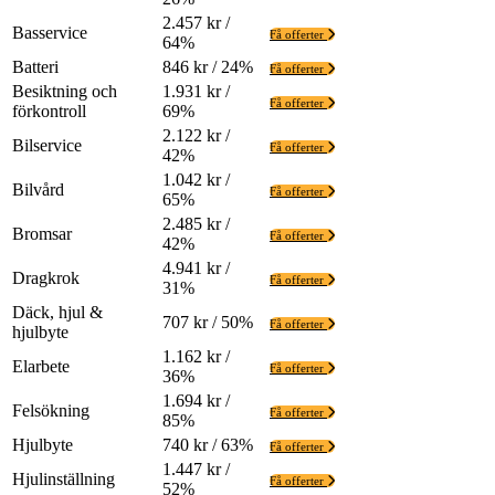
2.457 kr /
Basservice
Få offerter
64%
Batteri
846 kr / 24%
Få offerter
Besiktning och
1.931 kr /
Få offerter
förkontroll
69%
2.122 kr /
Bilservice
Få offerter
42%
1.042 kr /
Bilvård
Få offerter
65%
2.485 kr /
Bromsar
Få offerter
42%
4.941 kr /
Dragkrok
Få offerter
31%
Däck, hjul &
707 kr / 50%
Få offerter
hjulbyte
1.162 kr /
Elarbete
Få offerter
36%
1.694 kr /
Felsökning
Få offerter
85%
Hjulbyte
740 kr / 63%
Få offerter
1.447 kr /
Hjulinställning
Få offerter
52%