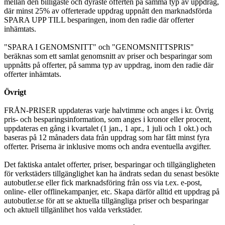
mellan den billigaste och dyraste offerten på samma typ av uppdrag,
där minst 25% av offerterade uppdrag uppnått den marknadsförda
SPARA UPP TILL besparingen, inom den radie där offerter
inhämtats.
"SPARA I GENOMSNITT" och "GENOMSNITTSPRIS"
beräknas som ett samlat genomsnitt av priser och besparingar som
uppnåtts på offerter, på samma typ av uppdrag, inom den radie där
offerter inhämtats.
Övrigt
FRÅN-PRISER uppdateras varje halvtimme och anges i kr. Övrig
pris- och besparingsinformation, som anges i kronor eller procent,
uppdateras en gång i kvartalet (1 jan., 1 apr., 1 juli och 1 okt.) och
baseras på 12 månaders data från uppdrag som har fått minst fyra
offerter. Priserna är inklusive moms och andra eventuella avgifter.
Det faktiska antalet offerter, priser, besparingar och tillgängligheten
för verkstäders tillgänglighet kan ha ändrats sedan du senast besökte
autobutler.se eller fick marknadsföring från oss via t.ex. e-post,
online- eller offlinekampanjer, etc. Skapa därför alltid ett uppdrag på
autobutler.se för att se aktuella tillgängliga priser och besparingar
och aktuell tillgänlihet hos valda verkstäder.