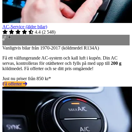
AC-Service (äldre bilar)
4.4
(
2 548
)
Vanligtvis bilar från 1970-2017 (köldmedel R134A)
Få ett välfungerande AC-system och kall luft i kupén. Din AC
servas, kontrolleras för otätheteer och fylls på med upp till
200 g
köldmedel. Få offerter och se ditt pris omgående!
Just nu priser från 850 kr*
Få offerter