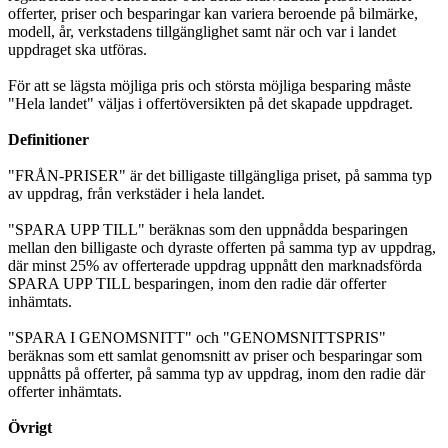
offerter, priser och besparingar kan variera beroende på bilmärke,
modell, år, verkstadens tillgänglighet samt när och var i landet
uppdraget ska utföras.
För att se lägsta möjliga pris och största möjliga besparing måste
"Hela landet" väljas i offertöversikten på det skapade uppdraget.
Definitioner
"FRÅN-PRISER" är det billigaste tillgängliga priset, på samma typ
av uppdrag, från verkstäder i hela landet.
"SPARA UPP TILL" beräknas som den uppnådda besparingen
mellan den billigaste och dyraste offerten på samma typ av uppdrag,
där minst 25% av offerterade uppdrag uppnått den marknadsförda
SPARA UPP TILL besparingen, inom den radie där offerter
inhämtats.
"SPARA I GENOMSNITT" och "GENOMSNITTSPRIS"
beräknas som ett samlat genomsnitt av priser och besparingar som
uppnåtts på offerter, på samma typ av uppdrag, inom den radie där
offerter inhämtats.
Övrigt