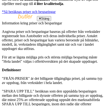
oljefilter med upp till
4 liter kvalitetsolja
.
*Så beräknas priser och besparingar
Stäng
Information kring priser och besparingar
Angivna priser och besparingar baseras på offerter från verkstäder
registrerade hos Autobutler och deras individuella priser. Antalet
offerter, priser och besparingar kan variera beroende på bilmärke,
modell, år, verkstadens tillgänglighet samt när och var i landet
uppdraget ska utföras.
För att se lägsta möjliga pris och största möjliga besparing måste
"Hela landet" väljas i offertöversikten på det skapade uppdraget.
Definitioner
"FRÅN-PRISER" är det billigaste tillgängliga priset, på samma typ
av uppdrag, från verkstäder i hela landet.
"SPARA UPP TILL" beräknas som den uppnådda besparingen
mellan den billigaste och dyraste offerten på samma typ av uppdrag,
där minst 25% av offerterade uppdrag uppnått den marknadsförda
SPARA UPP TILL besparingen, inom den radie där offerter