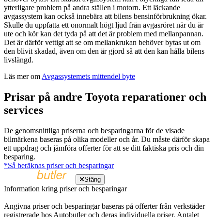
ytterligare problem på andra ställen i motorn. Ett läckande
avgassystem kan också innebära att bilens bensinförbrukning ökar.
Skulle du uppfatta ett onormalt högt ljud från avgasröret när du är
ute och kör kan det tyda på att det är problem med mellanpannan.
Det är därför vettigt att se om mellankrukan behöver bytas ut om
den blivit skadad, även om den är gjord så att den kan hålla bilens
livslängd.
Läs mer om
Avgassystemets mittendel byte
Prisar på andre Toyota reparationer och
services
De genomsnittliga priserna och besparingarna för de visade
bilmärkena baseras på olika modeller och år. Du måste därför skapa
ett uppdrag och jämföra offerter för att se ditt faktiska pris och din
besparing.
*Så beräknas priser och besparingar
Stäng
Information kring priser och besparingar
Angivna priser och besparingar baseras på offerter från verkstäder
registrerade hos Autobutler och deras individuella priser. Antalet