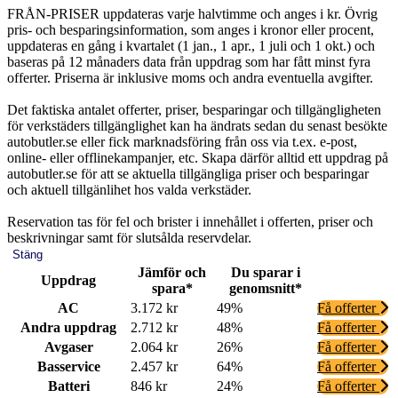
FRÅN-PRISER uppdateras varje halvtimme och anges i kr. Övrig
pris- och besparingsinformation, som anges i kronor eller procent,
uppdateras en gång i kvartalet (1 jan., 1 apr., 1 juli och 1 okt.) och
baseras på 12 månaders data från uppdrag som har fått minst fyra
offerter. Priserna är inklusive moms och andra eventuella avgifter.
Det faktiska antalet offerter, priser, besparingar och tillgängligheten
för verkstäders tillgänglighet kan ha ändrats sedan du senast besökte
autobutler.se eller fick marknadsföring från oss via t.ex. e-post,
online- eller offlinekampanjer, etc. Skapa därför alltid ett uppdrag på
autobutler.se för att se aktuella tillgängliga priser och besparingar
och aktuell tillgänlihet hos valda verkstäder.
Reservation tas för fel och brister i innehållet i offerten, priser och
beskrivningar samt för slutsålda reservdelar.
Stäng
Jämför och
Du sparar i
Uppdrag
spara*
genomsnitt*
AC
3.172 kr
49%
Få offerter
Andra uppdrag
2.712 kr
48%
Få offerter
Avgaser
2.064 kr
26%
Få offerter
Basservice
2.457 kr
64%
Få offerter
Batteri
846 kr
24%
Få offerter