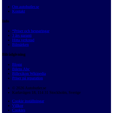
Om autobutler.se
Kontakt
Info
*Priser och besparingar
3 års garanti
Hitta verkstad
Bilmärken
Bilrådgivning
Blogg
Bilens Abc
Billexikon Wikipedia
Priser på reparation
© 2026 Autobutler.se
Karlavägen 18, 114 31 Stockholm, Sverige
Cookie inställningar
Villkor
Cookies