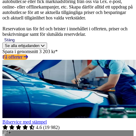
autobutler.se eller fick marknadsföring från oss via t.ex. e-post,
online- eller offlinekampanjer, etc. Skapa därför alltid ett uppdrag på
autobutler.se för att se aktuella tillgängliga priser och besparingar
och aktuell tillgänlihet hos valda verkstäder.
Reservation tas för fel och brister i innehållet i offerten, priser och
beskrivningar samt för slutsålda reservdelar.
Stäng
Se alla erbjudanden
Spara i genomsnitt 3 203 kr*
Få offerter
Bilservice med stämpel
4.6
(
19 982
)