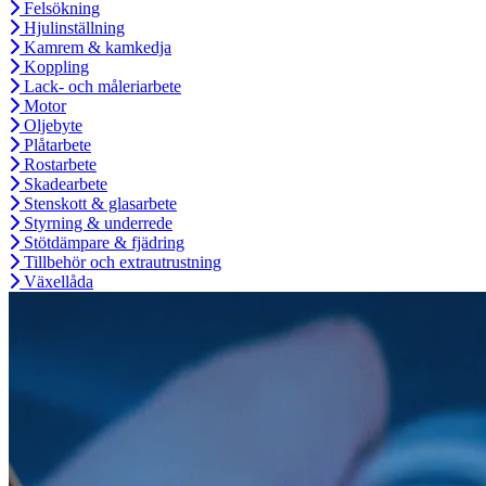
Felsökning
Hjulinställning
Kamrem & kamkedja
Koppling
Lack- och måleriarbete
Motor
Oljebyte
Plåtarbete
Rostarbete
Skadearbete
Stenskott & glasarbete
Styrning & underrede
Stötdämpare & fjädring
Tillbehör och extrautrustning
Växellåda