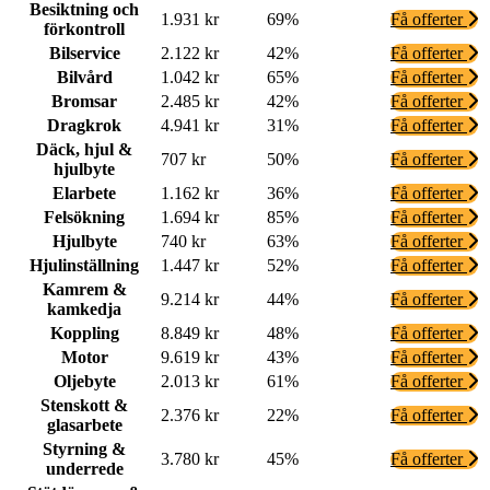
Besiktning och
1.931 kr
69%
Få offerter
förkontroll
Bilservice
2.122 kr
42%
Få offerter
Bilvård
1.042 kr
65%
Få offerter
Bromsar
2.485 kr
42%
Få offerter
Dragkrok
4.941 kr
31%
Få offerter
Däck, hjul &
707 kr
50%
Få offerter
hjulbyte
Elarbete
1.162 kr
36%
Få offerter
Felsökning
1.694 kr
85%
Få offerter
Hjulbyte
740 kr
63%
Få offerter
Hjulinställning
1.447 kr
52%
Få offerter
Kamrem &
9.214 kr
44%
Få offerter
kamkedja
Koppling
8.849 kr
48%
Få offerter
Motor
9.619 kr
43%
Få offerter
Oljebyte
2.013 kr
61%
Få offerter
Stenskott &
2.376 kr
22%
Få offerter
glasarbete
Styrning &
3.780 kr
45%
Få offerter
underrede