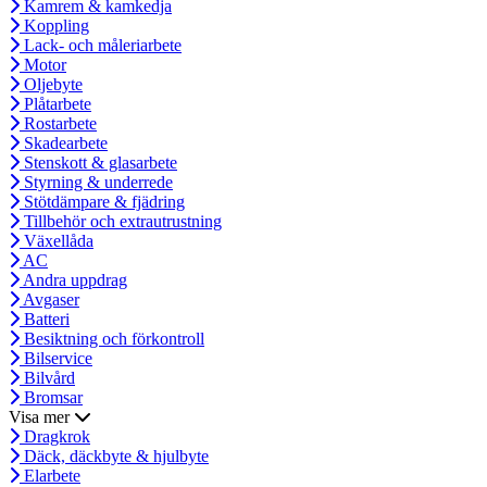
Kamrem & kamkedja
Koppling
Lack- och måleriarbete
Motor
Oljebyte
Plåtarbete
Rostarbete
Skadearbete
Stenskott & glasarbete
Styrning & underrede
Stötdämpare & fjädring
Tillbehör och extrautrustning
Växellåda
AC
Andra uppdrag
Avgaser
Batteri
Besiktning och förkontroll
Bilservice
Bilvård
Bromsar
Visa mer
Dragkrok
Däck, däckbyte & hjulbyte
Elarbete