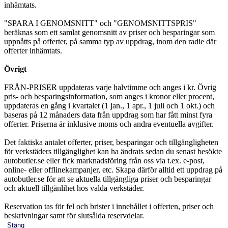
inhämtats.
"SPARA I GENOMSNITT" och "GENOMSNITTSPRIS"
beräknas som ett samlat genomsnitt av priser och besparingar som
uppnåtts på offerter, på samma typ av uppdrag, inom den radie där
offerter inhämtats.
Övrigt
FRÅN-PRISER uppdateras varje halvtimme och anges i kr. Övrig
pris- och besparingsinformation, som anges i kronor eller procent,
uppdateras en gång i kvartalet (1 jan., 1 apr., 1 juli och 1 okt.) och
baseras på 12 månaders data från uppdrag som har fått minst fyra
offerter. Priserna är inklusive moms och andra eventuella avgifter.
Det faktiska antalet offerter, priser, besparingar och tillgängligheten
för verkstäders tillgänglighet kan ha ändrats sedan du senast besökte
autobutler.se eller fick marknadsföring från oss via t.ex. e-post,
online- eller offlinekampanjer, etc. Skapa därför alltid ett uppdrag på
autobutler.se för att se aktuella tillgängliga priser och besparingar
och aktuell tillgänlihet hos valda verkstäder.
Reservation tas för fel och brister i innehållet i offerten, priser och
beskrivningar samt för slutsålda reservdelar.
Stäng