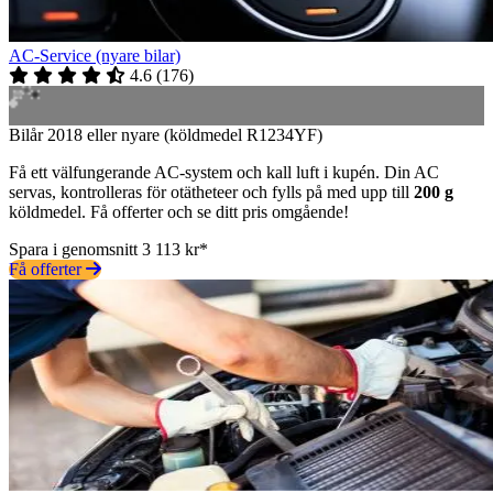
AC-Service (nyare bilar)
4.6
(
176
)
Bilår 2018 eller nyare (köldmedel R1234YF)
Få ett välfungerande AC-system och kall luft i kupén. Din AC
servas, kontrolleras för otätheteer och fylls på med upp till
200 g
köldmedel. Få offerter och se ditt pris omgående!
Spara i genomsnitt 3 113 kr*
Få offerter