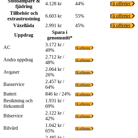
Stötdämpare &
4.128 kr
44%
Få offerter
fjädring
Tillbehör och
6.603 kr
55%
Få offerter
extrautrustning
Växellåda
2.991 kr
45%
Få offerter
Spara i
Uppdrag
genomsnitt*
3.172 kr /
AC
Få offerter
49%
2.712 kr /
Andra uppdrag
Få offerter
48%
2.064 kr /
Avgaser
Få offerter
26%
2.457 kr /
Basservice
Få offerter
64%
Batteri
846 kr / 24%
Få offerter
Besiktning och
1.931 kr /
Få offerter
förkontroll
69%
2.122 kr /
Bilservice
Få offerter
42%
1.042 kr /
Bilvård
Få offerter
65%
2.485 kr /