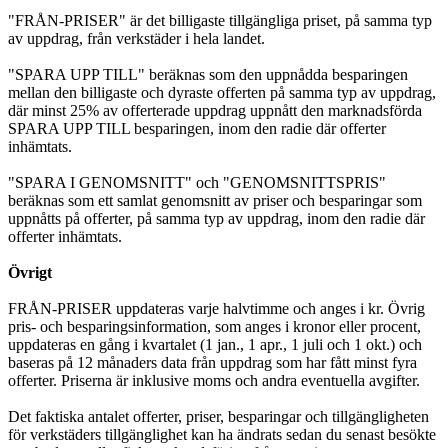
"FRÅN-PRISER" är det billigaste tillgängliga priset, på samma typ
av uppdrag, från verkstäder i hela landet.
"SPARA UPP TILL" beräknas som den uppnådda besparingen
mellan den billigaste och dyraste offerten på samma typ av uppdrag,
där minst 25% av offerterade uppdrag uppnått den marknadsförda
SPARA UPP TILL besparingen, inom den radie där offerter
inhämtats.
"SPARA I GENOMSNITT" och "GENOMSNITTSPRIS"
beräknas som ett samlat genomsnitt av priser och besparingar som
uppnåtts på offerter, på samma typ av uppdrag, inom den radie där
offerter inhämtats.
Övrigt
FRÅN-PRISER uppdateras varje halvtimme och anges i kr. Övrig
pris- och besparingsinformation, som anges i kronor eller procent,
uppdateras en gång i kvartalet (1 jan., 1 apr., 1 juli och 1 okt.) och
baseras på 12 månaders data från uppdrag som har fått minst fyra
offerter. Priserna är inklusive moms och andra eventuella avgifter.
Det faktiska antalet offerter, priser, besparingar och tillgängligheten
för verkstäders tillgänglighet kan ha ändrats sedan du senast besökte