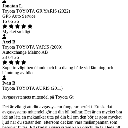
Jonatan L.
Toyota TOYOTA GR YARIS (2022)
GPS Auto Service
16-06-26
Mycket smidigt
Axel B.
Toyota TOYOTA YARIS (2009)
Autoxchange Malmö AB
23-04-26
Supertrevligt bemötande och bra dialog både vid lämning och
hämtning av bilen.
Ivan B.
Toyota TOYOTA AURIS (2011)
Avgassystemets mittendel på Toyota Gt
Det är viktigt att ditt avgassystem fungerar perfekt. Ett skadat
avgassystems mittendel gör att din bil bullrar. Det är en mycket bra
idé att låta en mekaniker titta på din bil om den börjar göra mycket
ljud när du startar den, eftersom det kan vara mellanpannan som
behöver bytas. Ett skadat avgassystem kan i olyckliga fall leda till