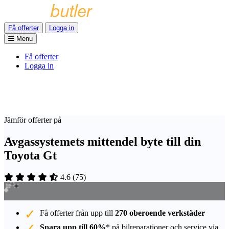
Få offerter
Logga in
Menu
Få offerter
Logga in
Jämför offerter på
Avgassystemets mittendel byte till din
Toyota Gt
4.6
(
75
)
Få offerter från upp till
270 oberoende verkstäder
Spara upp till 60%
* på bilreparationer och service via