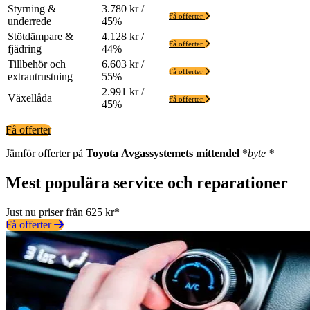
Styrning &
3.780 kr /
Få offerter
underrede
45%
Stötdämpare &
4.128 kr /
Få offerter
fjädring
44%
Tillbehör och
6.603 kr /
Få offerter
extrautrustning
55%
2.991 kr /
Växellåda
Få offerter
45%
Få offerter
Jämför offerter på
Toyota
Avgassystemets mittendel
*
byte *
Mest populära service och reparationer
Just nu priser från 625 kr*
Få offerter