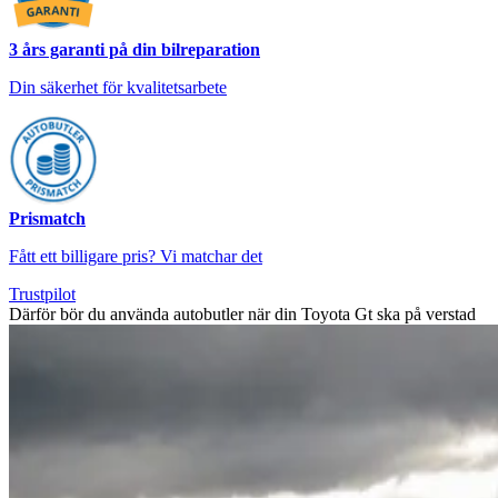
3 års garanti på din bilreparation
Din säkerhet för kvalitetsarbete
Prismatch
Fått ett billigare pris? Vi matchar det
Trustpilot
Därför bör du använda autobutler när din Toyota Gt ska på verstad