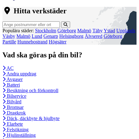
Hitta verkstäder
Populära städer:
Stockholm
Göteborg
Malmö
Täby
Ystad
Upplands
Väsby
Malmö
Lund
Genarp
Helsingborg
Älvsered
Göteborg
Partille
Hunnebostrand
Högsäter
Vad ska göras på din bil?
AC
Andra uppdrag
Avgaser
Batteri
Besiktning och förkontroll
Bilservice
Bilvård
Bromsar
Dragkrok
Däck, däckbyte & hjulbyte
Elarbete
Felsökning
Hjulinställning