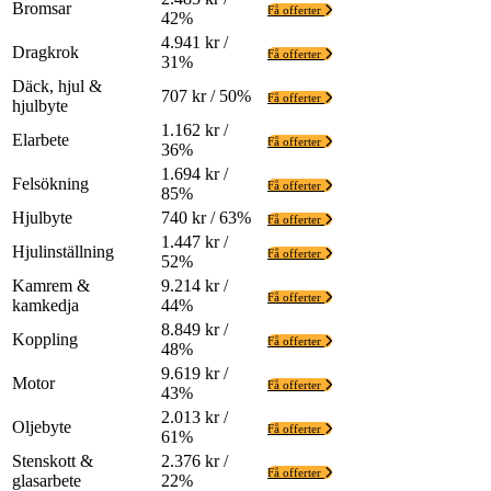
Bromsar
Få offerter
42%
4.941 kr /
Dragkrok
Få offerter
31%
Däck, hjul &
707 kr / 50%
Få offerter
hjulbyte
1.162 kr /
Elarbete
Få offerter
36%
1.694 kr /
Felsökning
Få offerter
85%
Hjulbyte
740 kr / 63%
Få offerter
1.447 kr /
Hjulinställning
Få offerter
52%
Kamrem &
9.214 kr /
Få offerter
kamkedja
44%
8.849 kr /
Koppling
Få offerter
48%
9.619 kr /
Motor
Få offerter
43%
2.013 kr /
Oljebyte
Få offerter
61%
Stenskott &
2.376 kr /
Få offerter
glasarbete
22%