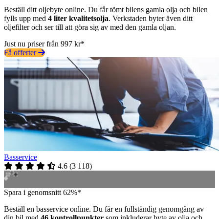
Beställ ditt oljebyte online. Du får tömt bilens gamla olja och bilen
fylls upp med
4 liter kvalitetsolja
. Verkstaden byter även ditt
oljefilter och ser till att göra sig av med den gamla oljan.
Just nu priser från 997 kr*
Få offerter
Basservice
4.6
(
3 118
)
Spara i genomsnitt 62%*
Beställ en basservice online. Du får en fullständig genomgång av
din bil med
46 kontrollpunkter
som inkluderar byte av olja och