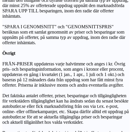
mellan den billigaste och dyraste offerten på samma typ av uppdrag,
där minst 25% av offerterade uppdrag uppnått den marknadsförda
SPARA UPP TILL besparingen, inom den radie där offerter
inhämtats.
"SPARA I GENOMSNITT" och "GENOMSNITTSPRIS"
beräknas som ett samlat genomsnitt av priser och besparingar som
uppnåtts på offerter, på samma typ av uppdrag, inom den radie där
offerter inhämtats.
Övrigt
FRÅN-PRISER uppdateras varje halvtimme och anges i kr. Övrig
pris- och besparingsinformation, som anges i kronor eller procent,
uppdateras en gång i kvartalet (1 jan., 1 apr., 1 juli och 1 okt.) och
baseras på 12 månaders data från uppdrag som har fått minst fyra
offerter. Priserna är inklusive moms och andra eventuella avgifter.
Det faktiska antalet offerter, priser, besparingar och tillgängligheten
för verkstäders tillgänglighet kan ha ändrats sedan du senast besökte
autobutler.se eller fick marknadsföring från oss via t.ex. e-post,
online- eller offlinekampanjer, etc. Skapa därför alltid ett uppdrag på
autobutler.se för att se aktuella tillgängliga priser och besparingar
och aktuell tillgänlihet hos valda verkstäder.