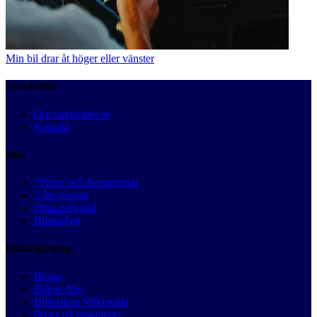
Min bil drar åt höger eller vänster
Autobutler
Om autobutler.se
Kontakt
Info
*Priser och besparingar
3 års garanti
Hitta verkstad
Bilmärken
Bilrådgivning
Blogg
Bilens Abc
Billexikon Wikipedia
Priser på reparation