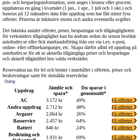
pris- och besparingsinformation, som anges i kronor eller procent,
uppdateras en gång i kvartalet (1 jan., 1 apr., 1 juli och 1 okt.) och
baseras på 12 månaders data från uppdrag som har fått minst fyra
offerter. Priserna är inklusive moms och andra eventuella avgifter.
Det faktiska antalet offerter, priser, besparingar och tillgängligheten
för verkstäders tillgänglighet kan ha ändrats sedan du senast besökte
autobutler.se eller fick marknadsföring från oss via t.ex. e-post,
online- eller offlinekampanjer, etc. Skapa därför alltid ett uppdrag på
autobutler.se för att se aktuella tillgängliga priser och besparingar
och aktuell tillgänlihet hos valda verkstäder.
Reservation tas för fel och brister i innehållet i offerten, priser och
beskrivningar samt för slutsålda reservdelar.
Stäng
Jämför och
Du sparar i
Uppdrag
spara*
genomsnitt*
AC
3.172 kr
49%
Få offerter
Andra uppdrag
2.712 kr
48%
Få offerter
Avgaser
2.064 kr
26%
Få offerter
Basservice
2.457 kr
64%
Få offerter
Batteri
846 kr
24%
Få offerter
Besiktning och
1.931 kr
69%
Få offerter