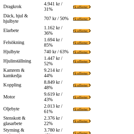
4.941 kr /
Dragkrok
Få offerter
31%
Däck, hjul &
707 kr / 50%
Få offerter
hjulbyte
1.162 kr /
Elarbete
Få offerter
36%
1.694 kr /
Felsökning
Få offerter
85%
Hjulbyte
740 kr / 63%
Få offerter
1.447 kr /
Hjulinställning
Få offerter
52%
Kamrem &
9.214 kr /
Få offerter
kamkedja
44%
8.849 kr /
Koppling
Få offerter
48%
9.619 kr /
Motor
Få offerter
43%
2.013 kr /
Oljebyte
Få offerter
61%
Stenskott &
2.376 kr /
Få offerter
glasarbete
22%
Styrning &
3.780 kr /
Få offerter