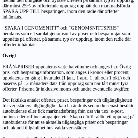
mellan den billigaste och dyraste offerten på samma typ av uppdrag,
där minst 25% av offerterade uppdrag uppnått den marknadsförda
SPARA UPP TILL besparingen, inom den radie där offerter
inhämtats.
"SPARA I GENOMSNITT" och "GENOMSNITTSPRIS"
beräknas som ett samlat genomsnitt av priser och besparingar som
uppnåtts på offerter, på samma typ av uppdrag, inom den radie där
offerter inhämtats.
Övrigt
FRÅN-PRISER uppdateras varje halvtimme och anges i kr. Övrig
pris- och besparingsinformation, som anges i kronor eller procent,
uppdateras en gång i kvartalet (1 jan., 1 apr., 1 juli och 1 okt.) och
baseras på 12 månaders data från uppdrag som har fått minst fyra
offerter. Priserna är inklusive moms och andra eventuella avgifter.
Det faktiska antalet offerter, priser, besparingar och tillgängligheten
för verkstäders tillgänglighet kan ha ändrats sedan du senast besökte
autobutler.se eller fick marknadsföring från oss via t.ex. e-post,
online- eller offlinekampanjer, etc. Skapa därför alltid ett uppdrag på
autobutler.se för att se aktuella tillgängliga priser och besparingar
och aktuell tillgänlihet hos valda verkstäder.