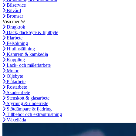
Bilservice
Bilvård
Bromsar
Visa mer
Dragkrok
Däck, däckbyte & hjulbyte
Elarbete
Felsökning
Hjulinställning
Kamrem & kamkedja
Koppling
Lack- och måleriarbete
Motor
Oljebyte
Plåtarbete
Rostarbete
Skadearbete
Stenskott & glasarbete
Styrning & underrede
Stötdämpare & fjädring
Tillbehör och extrautrustning
Växellåda