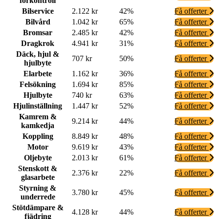
förkontroll
Bilservice
2.122 kr
42%
Få offerter
Bilvård
1.042 kr
65%
Få offerter
Bromsar
2.485 kr
42%
Få offerter
Dragkrok
4.941 kr
31%
Få offerter
Däck, hjul &
707 kr
50%
Få offerter
hjulbyte
Elarbete
1.162 kr
36%
Få offerter
Felsökning
1.694 kr
85%
Få offerter
Hjulbyte
740 kr
63%
Få offerter
Hjulinställning
1.447 kr
52%
Få offerter
Kamrem &
9.214 kr
44%
Få offerter
kamkedja
Koppling
8.849 kr
48%
Få offerter
Motor
9.619 kr
43%
Få offerter
Oljebyte
2.013 kr
61%
Få offerter
Stenskott &
2.376 kr
22%
Få offerter
glasarbete
Styrning &
3.780 kr
45%
Få offerter
underrede
Stötdämpare &
4.128 kr
44%
Få offerter
fjädring