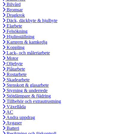
Bilvård
Bromsar
Dragkrok
Däck, däckbyte & hjulbyte
Elarbete
Felsökning
Hjulinställning
Kamrem & kamkedja
Koppling
Lack- och måleriarbete
Motor
Oljebyte
Plåtarbete
Rostarbete
Skadearbete
Stenskott & glasarbete
Styrning & underrede
Stötdämpare & fjädring
Tillbehör och extrautrustning
Växellåda
AC
Andra uppdrag
Avgaser
Batteri
Besiktning och förkontroll