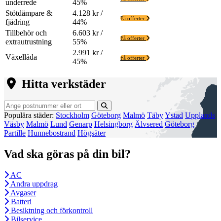
underrede
45%
Stötdämpare &
4.128 kr /
Få offerter
fjädring
44%
Tillbehör och
6.603 kr /
Få offerter
extrautrustning
55%
2.991 kr /
Växellåda
Få offerter
45%
Hitta verkstäder
Populära städer:
Stockholm
Göteborg
Malmö
Täby
Ystad
Upplands
Väsby
Malmö
Lund
Genarp
Helsingborg
Älvsered
Göteborg
Partille
Hunnebostrand
Högsäter
Vad ska göras på din bil?
AC
Andra uppdrag
Avgaser
Batteri
Besiktning och förkontroll
Bilservice