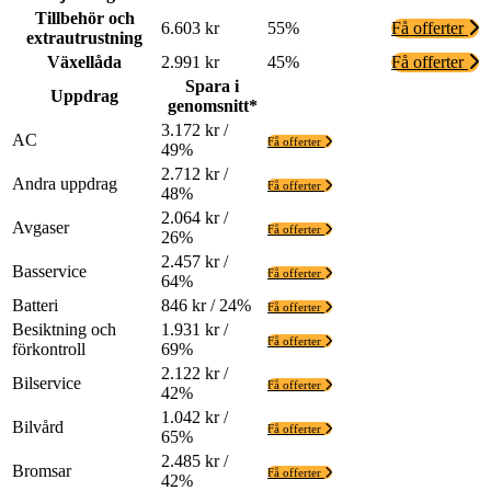
Tillbehör och
6.603 kr
55%
Få offerter
extrautrustning
Växellåda
2.991 kr
45%
Få offerter
Spara i
Uppdrag
genomsnitt*
3.172 kr /
AC
Få offerter
49%
2.712 kr /
Andra uppdrag
Få offerter
48%
2.064 kr /
Avgaser
Få offerter
26%
2.457 kr /
Basservice
Få offerter
64%
Batteri
846 kr / 24%
Få offerter
Besiktning och
1.931 kr /
Få offerter
förkontroll
69%
2.122 kr /
Bilservice
Få offerter
42%
1.042 kr /
Bilvård
Få offerter
65%
2.485 kr /
Bromsar
Få offerter
42%