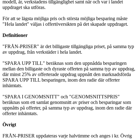
modell, år, verkstadens tillgänglighet samt när och var i landet
uppdraget ska utföras.
För att se lägsta möjliga pris och största möjliga besparing måste
"Hela landet" väljas i offertöversikten på det skapade uppdraget.
Definitioner
"FRÅN-PRISER" är det billigaste tillgängliga priset, på samma typ
av uppdrag, från verkstäder i hela landet.
"SPARA UPP TILL" beräknas som den uppnådda besparingen
mellan den billigaste och dyraste offerten på samma typ av uppdrag,
där minst 25% av offerterade uppdrag uppnått den marknadsförda
SPARA UPP TILL besparingen, inom den radie där offerter
inhämtats.
"SPARA I GENOMSNITT" och "GENOMSNITTSPRIS"
beräknas som ett samlat genomsnitt av priser och besparingar som
uppnåtts på offerter, på samma typ av uppdrag, inom den radie där
offerter inhämtats.
Övrigt
FRÅN-PRISER uppdateras varje halvtimme och anges i kr. Övrig