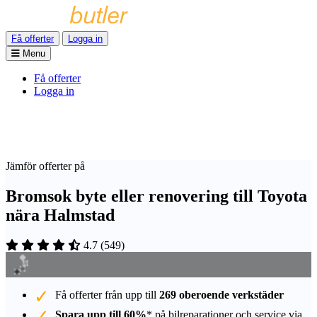
Få offerter
Logga in
Menu
Få offerter
Logga in
Jämför offerter på
Bromsok byte eller renovering till Toyota
nära Halmstad
4.7
(
549
)
Få offerter från upp till
269 oberoende verkstäder
Spara upp till 60%
* på bilreparationer och service via