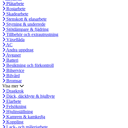
Plåtarbete
Rostarbete
Skadearbete
Stenskott & glasarbete
Styrning & underrede
Stötdämpare & fjädring
Tillbehör och extrautrustning
Växellåda
AC
Andra uppdrag
Avgaser
Batteri
Besiktning och förkontroll
Bilservice
Bilvård
Bromsar
Visa mer
Dragkrok
Däck, däckbyte & hjulbyte
Elarbete
Felsökning
Hjulinställning
Kamrem & kamkedja
Koppling
Lack- och måleriarbete