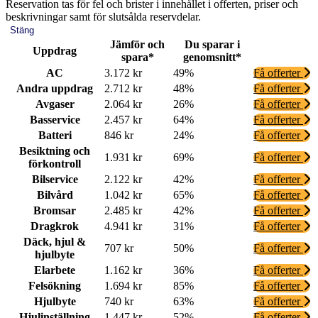
Reservation tas för fel och brister i innehållet i offerten, priser och
beskrivningar samt för slutsålda reservdelar.
Stäng
Jämför och
Du sparar i
Uppdrag
spara*
genomsnitt*
AC
3.172 kr
49%
Få offerter
Andra uppdrag
2.712 kr
48%
Få offerter
Avgaser
2.064 kr
26%
Få offerter
Basservice
2.457 kr
64%
Få offerter
Batteri
846 kr
24%
Få offerter
Besiktning och
1.931 kr
69%
Få offerter
förkontroll
Bilservice
2.122 kr
42%
Få offerter
Bilvård
1.042 kr
65%
Få offerter
Bromsar
2.485 kr
42%
Få offerter
Dragkrok
4.941 kr
31%
Få offerter
Däck, hjul &
707 kr
50%
Få offerter
hjulbyte
Elarbete
1.162 kr
36%
Få offerter
Felsökning
1.694 kr
85%
Få offerter
Hjulbyte
740 kr
63%
Få offerter
Hjulinställning
1.447 kr
52%
Få offerter