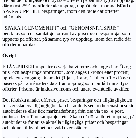
mellan den billigaste och dyraste offerten på samma typ av uppdrag,
där minst 25% av offerterade uppdrag uppnått den marknadsförda
SPARA UPP TILL besparingen, inom den radie där offerter
inhämtats.
"SPARA I GENOMSNITT" och "GENOMSNITTSPRIS"
beräknas som ett samlat genomsnitt av priser och besparingar som
uppnåtts på offerter, på samma typ av uppdrag, inom den radie där
offerter inhämtats.
Övrigt
FRÅN-PRISER uppdateras varje halvtimme och anges i kr. Övrig
pris- och besparingsinformation, som anges i kronor eller procent,
uppdateras en gång i kvartalet (1 jan., 1 apr., 1 juli och 1 okt.) och
baseras på 12 månaders data från uppdrag som har fått minst fyra
offerter. Priserna är inklusive moms och andra eventuella avgifter.
Det faktiska antalet offerter, priser, besparingar och tillgängligheten
för verkstäders tillgänglighet kan ha ändrats sedan du senast besökte
autobutler.se eller fick marknadsföring från oss via t.ex. e-post,
online- eller offlinekampanjer, etc. Skapa därför alltid ett uppdrag på
autobutler.se för att se aktuella tillgängliga priser och besparingar
och aktuell tillgänlihet hos valda verkstäder.