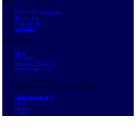
Info
*Priser och besparingar
3 års garanti
Hitta verkstad
Bilmärken
Bilrådgivning
Blogg
Bilens Abc
Billexikon Wikipedia
Priser på reparation
© 2026 Autobutler.se
Karlavägen 18, 114 31 Stockholm, Sverige
Cookie inställningar
Villkor
Cookies
GDPR