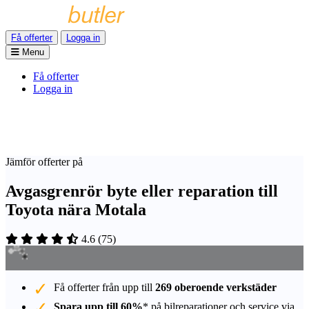
Få offerter
Logga in
Menu
Få offerter
Logga in
Jämför offerter på
Avgasgrenrör byte eller reparation till
Toyota nära Motala
4.6
(
75
)
Få offerter från upp till
269 oberoende verkstäder
Spara upp till 60%
* på bilreparationer och service via