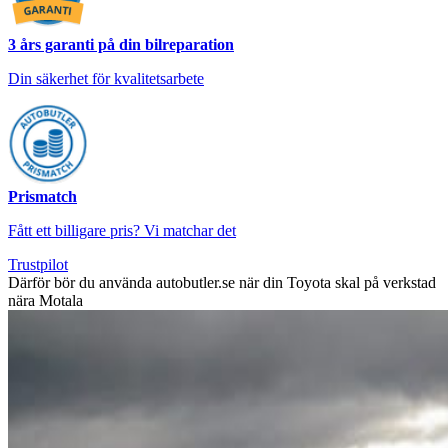
3 års garanti på din bilreparation
Din säkerhet för kvalitetsarbete
Prismatch
Fått ett billigare pris? Vi matchar det
Trustpilot
Därför bör du använda autobutler.se när din Toyota skal på verkstad
nära Motala