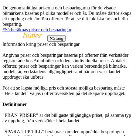
De genomsnittliga priserna och besparingarna för de visade
bilmärkena baseras på olika modeller och år. Du måste därför skapa
ett uppdrag och jämföra offerter för att se ditt faktiska pris och din
besparing.
*Så beräknas priser och besparingar
Stäng
Information kring priser och besparingar
Angivna priser och besparingar baseras på offerter från verkstäder
registrerade hos Autobutler och deras individuella priser. Antalet
offerter, priser och besparingar kan variera beroende på bilmärke,
modell, år, verkstadens tillgänglighet samt när och var i landet
uppdraget ska utföras.
För att se lägsta möjliga pris och största möjliga besparing måste
"Hela landet" väljas i offertöversikten på det skapade uppdraget.
Definitioner
"FRÅN-PRISER" är det billigaste tillgängliga priset, på samma typ
av uppdrag, från verkstäder i hela landet.
"SPARA UPP TILL" beräknas som den uppnådda besparingen