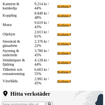
Kamrem &
9.214 kr /
Få offerter
kamkedja
44%
8.849 kr /
Koppling
Få offerter
48%
9.619 kr /
Motor
Få offerter
43%
2.013 kr /
Oljebyte
Få offerter
61%
Stenskott &
2.376 kr /
Få offerter
glasarbete
22%
Styrning &
3.780 kr /
Få offerter
underrede
45%
Stötdämpare &
4.128 kr /
Få offerter
fjädring
44%
Tillbehör och
6.603 kr /
Få offerter
extrautrustning
55%
2.991 kr /
Växellåda
Få offerter
45%
Hitta verkstäder