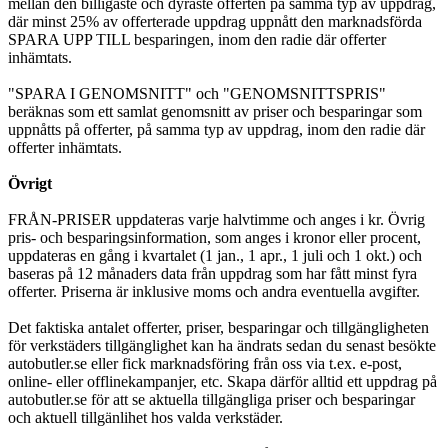
mellan den billigaste och dyraste offerten på samma typ av uppdrag,
där minst 25% av offerterade uppdrag uppnått den marknadsförda
SPARA UPP TILL besparingen, inom den radie där offerter
inhämtats.
"SPARA I GENOMSNITT" och "GENOMSNITTSPRIS"
beräknas som ett samlat genomsnitt av priser och besparingar som
uppnåtts på offerter, på samma typ av uppdrag, inom den radie där
offerter inhämtats.
Övrigt
FRÅN-PRISER uppdateras varje halvtimme och anges i kr. Övrig
pris- och besparingsinformation, som anges i kronor eller procent,
uppdateras en gång i kvartalet (1 jan., 1 apr., 1 juli och 1 okt.) och
baseras på 12 månaders data från uppdrag som har fått minst fyra
offerter. Priserna är inklusive moms och andra eventuella avgifter.
Det faktiska antalet offerter, priser, besparingar och tillgängligheten
för verkstäders tillgänglighet kan ha ändrats sedan du senast besökte
autobutler.se eller fick marknadsföring från oss via t.ex. e-post,
online- eller offlinekampanjer, etc. Skapa därför alltid ett uppdrag på
autobutler.se för att se aktuella tillgängliga priser och besparingar
och aktuell tillgänlihet hos valda verkstäder.