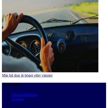
Min bil drar åt höger eller vänster
Autobutler
Om autobutler.se
Kontakt