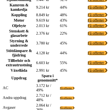
Kamrem &
9.214 kr
44%
Få offerter
kamkedja
Koppling
8.849 kr
48%
Få offerter
Motor
9.619 kr
43%
Få offerter
Oljebyte
2.013 kr
61%
Få offerter
Stenskott &
2.376 kr
22%
Få offerter
glasarbete
Styrning &
3.780 kr
45%
Få offerter
underrede
Stötdämpare &
4.128 kr
44%
Få offerter
fjädring
Tillbehör och
6.603 kr
55%
Få offerter
extrautrustning
Växellåda
2.991 kr
45%
Få offerter
Spara i
Uppdrag
genomsnitt*
3.172 kr /
AC
Få offerter
49%
2.712 kr /
Andra uppdrag
Få offerter
48%
2.064 kr /
Avgaser
Få offerter
26%