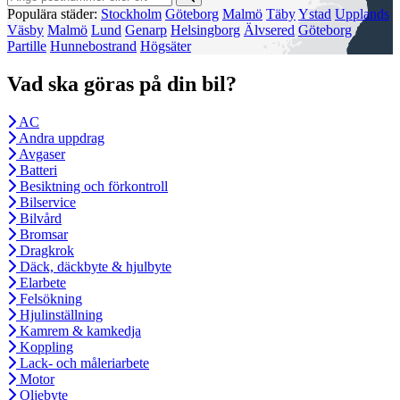
Populära städer:
Stockholm
Göteborg
Malmö
Täby
Ystad
Upplands
Väsby
Malmö
Lund
Genarp
Helsingborg
Älvsered
Göteborg
Partille
Hunnebostrand
Högsäter
Vad ska göras på din bil?
AC
Andra uppdrag
Avgaser
Batteri
Besiktning och förkontroll
Bilservice
Bilvård
Bromsar
Dragkrok
Däck, däckbyte & hjulbyte
Elarbete
Felsökning
Hjulinställning
Kamrem & kamkedja
Koppling
Lack- och måleriarbete
Motor
Oljebyte