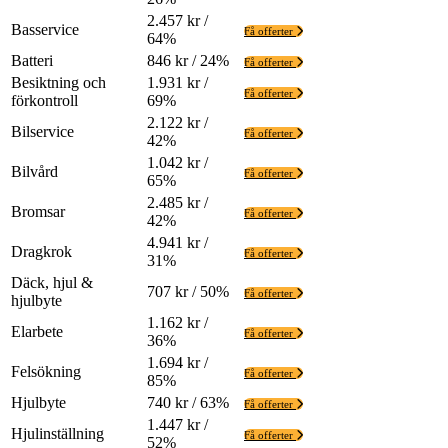
2.457 kr /
Basservice
Få offerter
64%
Batteri
846 kr / 24%
Få offerter
Besiktning och
1.931 kr /
Få offerter
förkontroll
69%
2.122 kr /
Bilservice
Få offerter
42%
1.042 kr /
Bilvård
Få offerter
65%
2.485 kr /
Bromsar
Få offerter
42%
4.941 kr /
Dragkrok
Få offerter
31%
Däck, hjul &
707 kr / 50%
Få offerter
hjulbyte
1.162 kr /
Elarbete
Få offerter
36%
1.694 kr /
Felsökning
Få offerter
85%
Hjulbyte
740 kr / 63%
Få offerter
1.447 kr /
Hjulinställning
Få offerter
52%