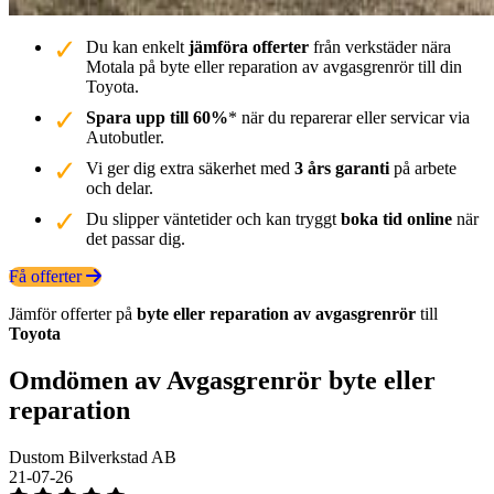
Du kan enkelt
jämföra offerter
från verkstäder nära
Motala på byte eller reparation av avgasgrenrör till din
Toyota.
Spara upp till 60%
* när du reparerar eller servicar via
Autobutler.
Vi ger dig extra säkerhet med
3 års garanti
på arbete
och delar.
Du slipper väntetider och kan tryggt
boka tid online
när
det passar dig.
Få offerter
Jämför offerter på
byte eller reparation av avgasgrenrör
till
Toyota
Omdömen av Avgasgrenrör byte eller
reparation
Dustom Bilverkstad AB
21-07-26