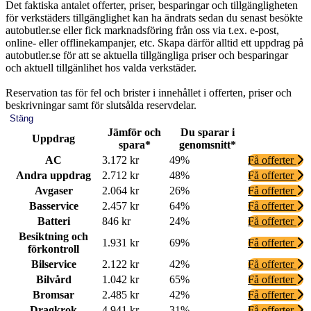
Det faktiska antalet offerter, priser, besparingar och tillgängligheten
för verkstäders tillgänglighet kan ha ändrats sedan du senast besökte
autobutler.se eller fick marknadsföring från oss via t.ex. e-post,
online- eller offlinekampanjer, etc. Skapa därför alltid ett uppdrag på
autobutler.se för att se aktuella tillgängliga priser och besparingar
och aktuell tillgänlihet hos valda verkstäder.
Reservation tas för fel och brister i innehållet i offerten, priser och
beskrivningar samt för slutsålda reservdelar.
Stäng
Jämför och
Du sparar i
Uppdrag
spara*
genomsnitt*
AC
3.172 kr
49%
Få offerter
Andra uppdrag
2.712 kr
48%
Få offerter
Avgaser
2.064 kr
26%
Få offerter
Basservice
2.457 kr
64%
Få offerter
Batteri
846 kr
24%
Få offerter
Besiktning och
1.931 kr
69%
Få offerter
förkontroll
Bilservice
2.122 kr
42%
Få offerter
Bilvård
1.042 kr
65%
Få offerter
Bromsar
2.485 kr
42%
Få offerter
Dragkrok
4.941 kr
31%
Få offerter