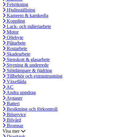
Felsökning
Hjulinställning
Kamrem & kamkedja
Koppling
Lack- och måleriarbete
Motor
Oljebyte
Plåtarbete
Rostarbete
Skadearbete
Stenskott & glasarbete
Styrning & underrede
Stötdämpare & fjädring
Tillbehör och extrautrustning
Växellåda
AC
Andra uppdrag
Avgaser
Batteri
Besiktning och förkontroll
Bilservice
Bilvård
Bromsar
Visa mer
Dragkrok