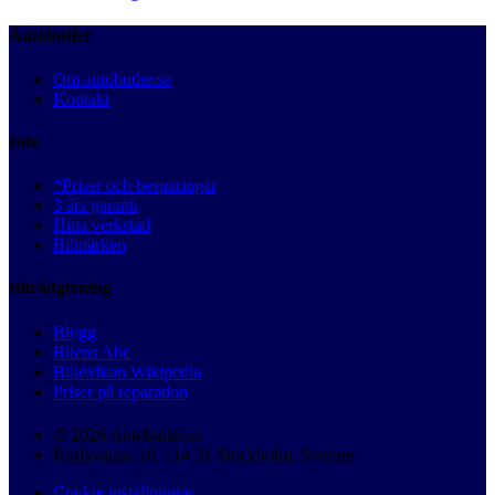
Autobutler
Om autobutler.se
Kontakt
Info
*Priser och besparingar
3 års garanti
Hitta verkstad
Bilmärken
Bilrådgivning
Blogg
Bilens Abc
Billexikon Wikipedia
Priser på reparation
© 2026 Autobutler.se
Karlavägen 18, 114 31 Stockholm, Sverige
Cookie inställningar