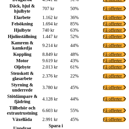
Däck, hjul &
707 kr
50%
Få offerter
hjulbyte
Elarbete
1.162 kr
36%
Få offerter
Felsökning
1.694 kr
85%
Få offerter
Hjulbyte
740 kr
63%
Få offerter
Hjulinställning
1.447 kr
52%
Få offerter
Kamrem &
9.214 kr
44%
Få offerter
kamkedja
Koppling
8.849 kr
48%
Få offerter
Motor
9.619 kr
43%
Få offerter
Oljebyte
2.013 kr
61%
Få offerter
Stenskott &
2.376 kr
22%
Få offerter
glasarbete
Styrning &
3.780 kr
45%
Få offerter
underrede
Stötdämpare &
4.128 kr
44%
Få offerter
fjädring
Tillbehör och
6.603 kr
55%
Få offerter
extrautrustning
Växellåda
2.991 kr
45%
Få offerter
Spara i
Uppdrag