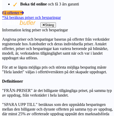
Boka tid online
och få 3 års garanti
Få offerter
*Så beräknas priser och besparingar
Stäng
Information kring priser och besparingar
Angivna priser och besparingar baseras på offerter från verkstäder
registrerade hos Autobutler och deras individuella priser. Antalet
offerter, priser och besparingar kan variera beroende på bilmärke,
modell, år, verkstadens tillgänglighet samt när och var i landet
uppdraget ska utföras.
För att se lägsta möjliga pris och största möjliga besparing måste
"Hela landet" väljas i offertöversikten på det skapade uppdraget.
Definitioner
"FRÅN-PRISER" är det billigaste tillgängliga priset, på samma typ
av uppdrag, från verkstäder i hela landet.
"SPARA UPP TILL" beräknas som den uppnådda besparingen
mellan den billigaste och dyraste offerten på samma typ av uppdrag,
där minst 25% av offerterade uppdrag uppnått den marknadsförda