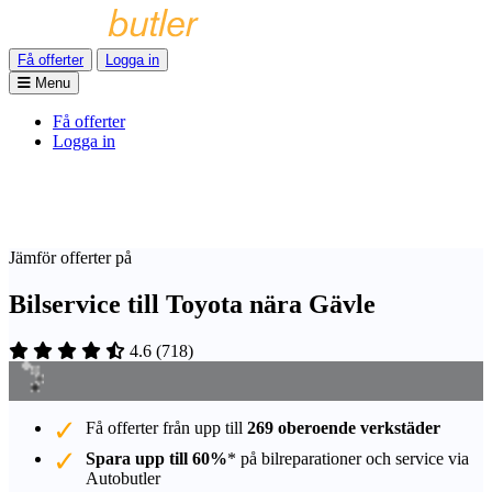
Få offerter
Logga in
Menu
Få offerter
Logga in
Jämför offerter på
Bilservice till Toyota nära Gävle
4.6
(
718
)
Få offerter från upp till
269 oberoende verkstäder
Spara upp till 60%
* på bilreparationer och service via
Autobutler