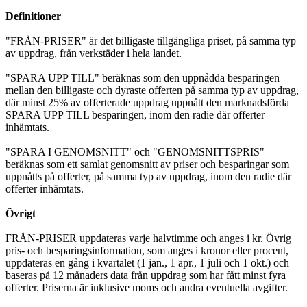
Definitioner
"FRÅN-PRISER" är det billigaste tillgängliga priset, på samma typ
av uppdrag, från verkstäder i hela landet.
"SPARA UPP TILL" beräknas som den uppnådda besparingen
mellan den billigaste och dyraste offerten på samma typ av uppdrag,
där minst 25% av offerterade uppdrag uppnått den marknadsförda
SPARA UPP TILL besparingen, inom den radie där offerter
inhämtats.
"SPARA I GENOMSNITT" och "GENOMSNITTSPRIS"
beräknas som ett samlat genomsnitt av priser och besparingar som
uppnåtts på offerter, på samma typ av uppdrag, inom den radie där
offerter inhämtats.
Övrigt
FRÅN-PRISER uppdateras varje halvtimme och anges i kr. Övrig
pris- och besparingsinformation, som anges i kronor eller procent,
uppdateras en gång i kvartalet (1 jan., 1 apr., 1 juli och 1 okt.) och
baseras på 12 månaders data från uppdrag som har fått minst fyra
offerter. Priserna är inklusive moms och andra eventuella avgifter.