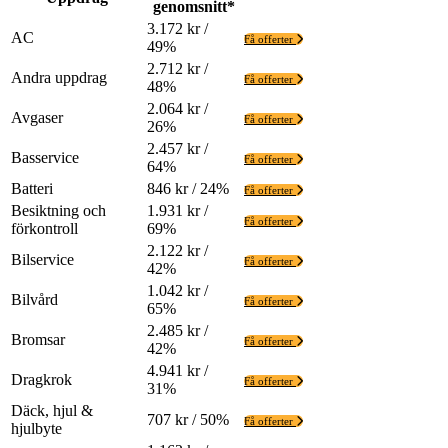
genomsnitt*
3.172 kr /
AC
Få offerter
49%
2.712 kr /
Andra uppdrag
Få offerter
48%
2.064 kr /
Avgaser
Få offerter
26%
2.457 kr /
Basservice
Få offerter
64%
Batteri
846 kr / 24%
Få offerter
Besiktning och
1.931 kr /
Få offerter
förkontroll
69%
2.122 kr /
Bilservice
Få offerter
42%
1.042 kr /
Bilvård
Få offerter
65%
2.485 kr /
Bromsar
Få offerter
42%
4.941 kr /
Dragkrok
Få offerter
31%
Däck, hjul &
707 kr / 50%
Få offerter
hjulbyte