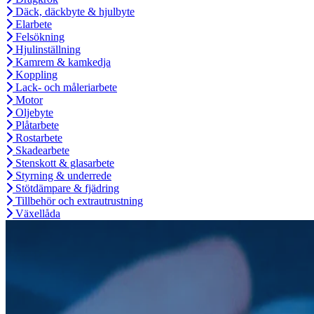
Däck, däckbyte & hjulbyte
Elarbete
Felsökning
Hjulinställning
Kamrem & kamkedja
Koppling
Lack- och måleriarbete
Motor
Oljebyte
Plåtarbete
Rostarbete
Skadearbete
Stenskott & glasarbete
Styrning & underrede
Stötdämpare & fjädring
Tillbehör och extrautrustning
Växellåda