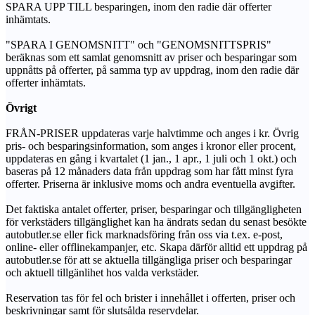
SPARA UPP TILL besparingen, inom den radie där offerter
inhämtats.
"SPARA I GENOMSNITT" och "GENOMSNITTSPRIS"
beräknas som ett samlat genomsnitt av priser och besparingar som
uppnåtts på offerter, på samma typ av uppdrag, inom den radie där
offerter inhämtats.
Övrigt
FRÅN-PRISER uppdateras varje halvtimme och anges i kr. Övrig
pris- och besparingsinformation, som anges i kronor eller procent,
uppdateras en gång i kvartalet (1 jan., 1 apr., 1 juli och 1 okt.) och
baseras på 12 månaders data från uppdrag som har fått minst fyra
offerter. Priserna är inklusive moms och andra eventuella avgifter.
Det faktiska antalet offerter, priser, besparingar och tillgängligheten
för verkstäders tillgänglighet kan ha ändrats sedan du senast besökte
autobutler.se eller fick marknadsföring från oss via t.ex. e-post,
online- eller offlinekampanjer, etc. Skapa därför alltid ett uppdrag på
autobutler.se för att se aktuella tillgängliga priser och besparingar
och aktuell tillgänlihet hos valda verkstäder.
Reservation tas för fel och brister i innehållet i offerten, priser och
beskrivningar samt för slutsålda reservdelar.