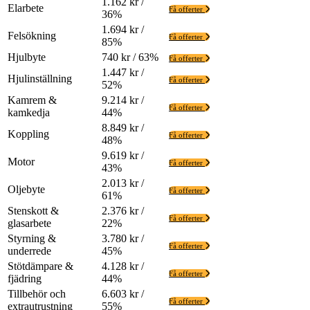
1.162 kr /
Elarbete
Få offerter
36%
1.694 kr /
Felsökning
Få offerter
85%
Hjulbyte
740 kr / 63%
Få offerter
1.447 kr /
Hjulinställning
Få offerter
52%
Kamrem &
9.214 kr /
Få offerter
kamkedja
44%
8.849 kr /
Koppling
Få offerter
48%
9.619 kr /
Motor
Få offerter
43%
2.013 kr /
Oljebyte
Få offerter
61%
Stenskott &
2.376 kr /
Få offerter
glasarbete
22%
Styrning &
3.780 kr /
Få offerter
underrede
45%
Stötdämpare &
4.128 kr /
Få offerter
fjädring
44%
Tillbehör och
6.603 kr /
Få offerter
extrautrustning
55%