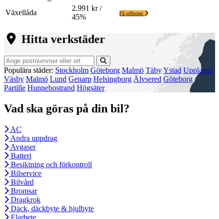
2.991 kr /
Växellåda
Få offerter
45%
Hitta verkstäder
Populära städer:
Stockholm
Göteborg
Malmö
Täby
Ystad
Upplands
Väsby
Malmö
Lund
Genarp
Helsingborg
Älvsered
Göteborg
Partille
Hunnebostrand
Högsäter
Vad ska göras på din bil?
AC
Andra uppdrag
Avgaser
Batteri
Besiktning och förkontroll
Bilservice
Bilvård
Bromsar
Dragkrok
Däck, däckbyte & hjulbyte
Elarbete