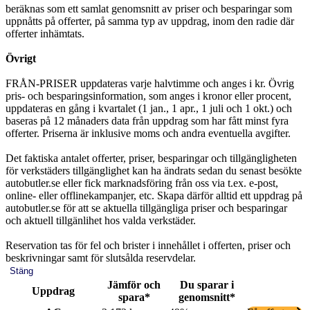
beräknas som ett samlat genomsnitt av priser och besparingar som
uppnåtts på offerter, på samma typ av uppdrag, inom den radie där
offerter inhämtats.
Övrigt
FRÅN-PRISER uppdateras varje halvtimme och anges i kr. Övrig
pris- och besparingsinformation, som anges i kronor eller procent,
uppdateras en gång i kvartalet (1 jan., 1 apr., 1 juli och 1 okt.) och
baseras på 12 månaders data från uppdrag som har fått minst fyra
offerter. Priserna är inklusive moms och andra eventuella avgifter.
Det faktiska antalet offerter, priser, besparingar och tillgängligheten
för verkstäders tillgänglighet kan ha ändrats sedan du senast besökte
autobutler.se eller fick marknadsföring från oss via t.ex. e-post,
online- eller offlinekampanjer, etc. Skapa därför alltid ett uppdrag på
autobutler.se för att se aktuella tillgängliga priser och besparingar
och aktuell tillgänlihet hos valda verkstäder.
Reservation tas för fel och brister i innehållet i offerten, priser och
beskrivningar samt för slutsålda reservdelar.
Stäng
Jämför och
Du sparar i
Uppdrag
spara*
genomsnitt*