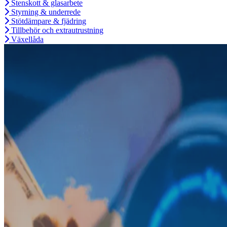
Stenskott & glasarbete
Styrning & underrede
Stötdämpare & fjädring
Tillbehör och extrautrustning
Växellåda