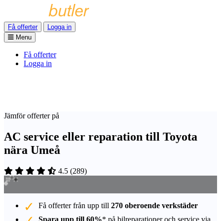
Få offerter
Logga in
Menu
Få offerter
Logga in
Jämför offerter på
AC service eller reparation till Toyota
nära Umeå
4.5
(
289
)
Få offerter från upp till
270 oberoende verkstäder
Spara upp till 60%
* på bilreparationer och service via