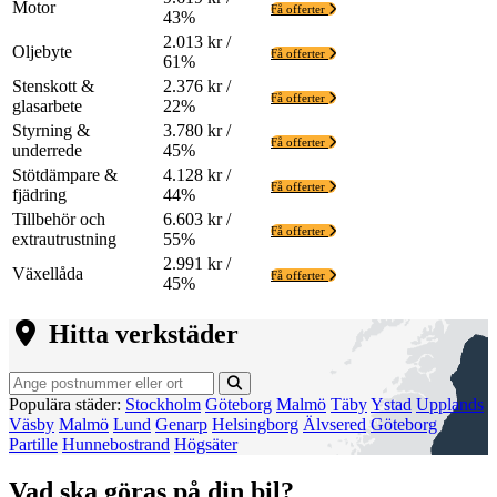
Motor
Få offerter
43%
2.013 kr /
Oljebyte
Få offerter
61%
Stenskott &
2.376 kr /
Få offerter
glasarbete
22%
Styrning &
3.780 kr /
Få offerter
underrede
45%
Stötdämpare &
4.128 kr /
Få offerter
fjädring
44%
Tillbehör och
6.603 kr /
Få offerter
extrautrustning
55%
2.991 kr /
Växellåda
Få offerter
45%
Hitta verkstäder
Populära städer:
Stockholm
Göteborg
Malmö
Täby
Ystad
Upplands
Väsby
Malmö
Lund
Genarp
Helsingborg
Älvsered
Göteborg
Partille
Hunnebostrand
Högsäter
Vad ska göras på din bil?