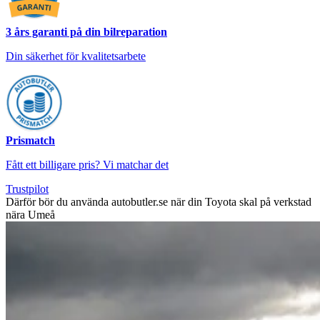
3 års garanti på din bilreparation
Din säkerhet för kvalitetsarbete
Prismatch
Fått ett billigare pris? Vi matchar det
Trustpilot
Därför bör du använda autobutler.se när din Toyota skal på verkstad
nära Umeå