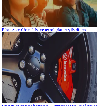
Bilsemester: Gör en bilsemester och planera själv din resa
Bromsfelen du inte får ignorera: Symptom och tecken på trasiga