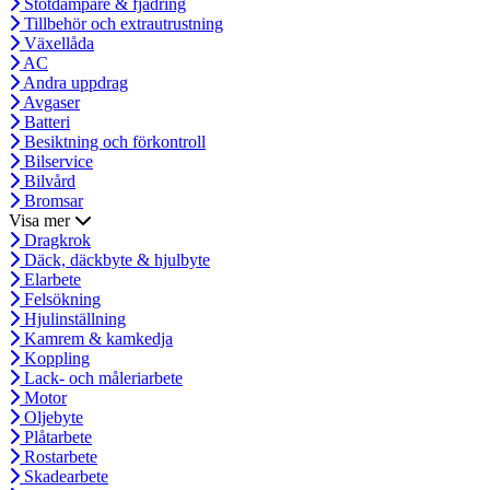
Stötdämpare & fjädring
Tillbehör och extrautrustning
Växellåda
AC
Andra uppdrag
Avgaser
Batteri
Besiktning och förkontroll
Bilservice
Bilvård
Bromsar
Visa mer
Dragkrok
Däck, däckbyte & hjulbyte
Elarbete
Felsökning
Hjulinställning
Kamrem & kamkedja
Koppling
Lack- och måleriarbete
Motor
Oljebyte
Plåtarbete
Rostarbete
Skadearbete