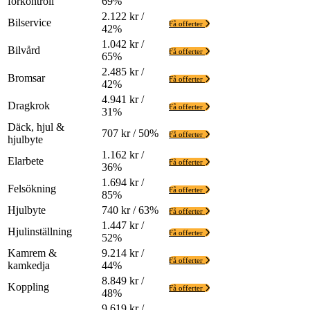
förkontroll
69%
2.122 kr /
Bilservice
Få offerter
42%
1.042 kr /
Bilvård
Få offerter
65%
2.485 kr /
Bromsar
Få offerter
42%
4.941 kr /
Dragkrok
Få offerter
31%
Däck, hjul &
707 kr / 50%
Få offerter
hjulbyte
1.162 kr /
Elarbete
Få offerter
36%
1.694 kr /
Felsökning
Få offerter
85%
Hjulbyte
740 kr / 63%
Få offerter
1.447 kr /
Hjulinställning
Få offerter
52%
Kamrem &
9.214 kr /
Få offerter
kamkedja
44%
8.849 kr /
Koppling
Få offerter
48%
9.619 kr /