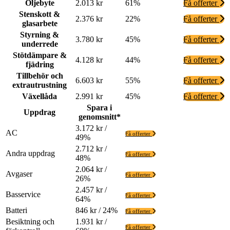
Oljebyte
2.013 kr
61%
Få offerter
Stenskott &
2.376 kr
22%
Få offerter
glasarbete
Styrning &
3.780 kr
45%
Få offerter
underrede
Stötdämpare &
4.128 kr
44%
Få offerter
fjädring
Tillbehör och
6.603 kr
55%
Få offerter
extrautrustning
Växellåda
2.991 kr
45%
Få offerter
Spara i
Uppdrag
genomsnitt*
3.172 kr /
AC
Få offerter
49%
2.712 kr /
Andra uppdrag
Få offerter
48%
2.064 kr /
Avgaser
Få offerter
26%
2.457 kr /
Basservice
Få offerter
64%
Batteri
846 kr / 24%
Få offerter
Besiktning och
1.931 kr /
Få offerter