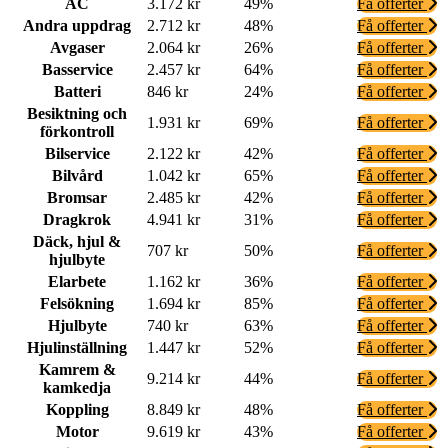
AC
3.172 kr
49%
Få offerter
Andra uppdrag
2.712 kr
48%
Få offerter
Avgaser
2.064 kr
26%
Få offerter
Basservice
2.457 kr
64%
Få offerter
Batteri
846 kr
24%
Få offerter
Besiktning och
1.931 kr
69%
Få offerter
förkontroll
Bilservice
2.122 kr
42%
Få offerter
Bilvård
1.042 kr
65%
Få offerter
Bromsar
2.485 kr
42%
Få offerter
Dragkrok
4.941 kr
31%
Få offerter
Däck, hjul &
707 kr
50%
Få offerter
hjulbyte
Elarbete
1.162 kr
36%
Få offerter
Felsökning
1.694 kr
85%
Få offerter
Hjulbyte
740 kr
63%
Få offerter
Hjulinställning
1.447 kr
52%
Få offerter
Kamrem &
9.214 kr
44%
Få offerter
kamkedja
Koppling
8.849 kr
48%
Få offerter
Motor
9.619 kr
43%
Få offerter