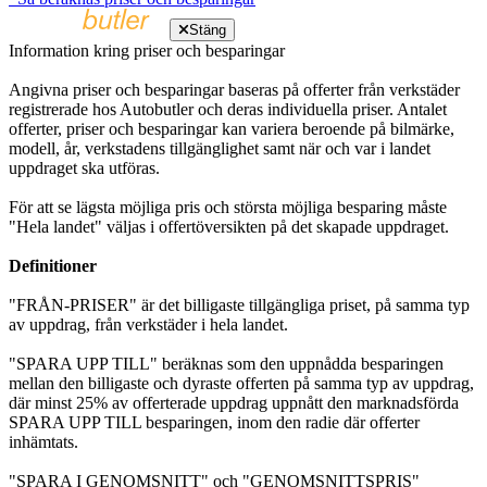
Stäng
Information kring priser och besparingar
Angivna priser och besparingar baseras på offerter från verkstäder
registrerade hos Autobutler och deras individuella priser. Antalet
offerter, priser och besparingar kan variera beroende på bilmärke,
modell, år, verkstadens tillgänglighet samt när och var i landet
uppdraget ska utföras.
För att se lägsta möjliga pris och största möjliga besparing måste
"Hela landet" väljas i offertöversikten på det skapade uppdraget.
Definitioner
"FRÅN-PRISER" är det billigaste tillgängliga priset, på samma typ
av uppdrag, från verkstäder i hela landet.
"SPARA UPP TILL" beräknas som den uppnådda besparingen
mellan den billigaste och dyraste offerten på samma typ av uppdrag,
där minst 25% av offerterade uppdrag uppnått den marknadsförda
SPARA UPP TILL besparingen, inom den radie där offerter
inhämtats.
"SPARA I GENOMSNITT" och "GENOMSNITTSPRIS"