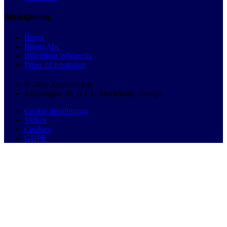
Bilrådgivning
Blogg
Bilens Abc
Billexikon Wikipedia
Priser på reparation
© 2026 Autobutler.se
Karlavägen 18, 114 31 Stockholm, Sverige
Cookie inställningar
Villkor
Cookies
GDPR