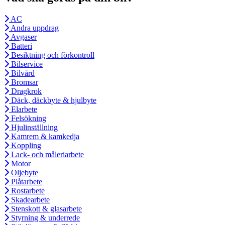
AC
Andra uppdrag
Avgaser
Batteri
Besiktning och förkontroll
Bilservice
Bilvård
Bromsar
Dragkrok
Däck, däckbyte & hjulbyte
Elarbete
Felsökning
Hjulinställning
Kamrem & kamkedja
Koppling
Lack- och måleriarbete
Motor
Oljebyte
Plåtarbete
Rostarbete
Skadearbete
Stenskott & glasarbete
Styrning & underrede