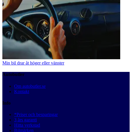
Min bil drar åt höger eller vänster
Autobutler
Om autobutler.se
Kontakt
Info
*Priser och besparingar
3 års garanti
Hitta verkstad
Bilmärken