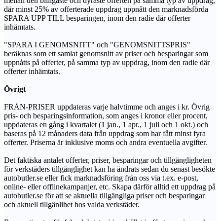
mellan den billigaste och dyraste offerten på samma typ av uppdrag,
där minst 25% av offerterade uppdrag uppnått den marknadsförda
SPARA UPP TILL besparingen, inom den radie där offerter
inhämtats.
"SPARA I GENOMSNITT" och "GENOMSNITTSPRIS"
beräknas som ett samlat genomsnitt av priser och besparingar som
uppnåtts på offerter, på samma typ av uppdrag, inom den radie där
offerter inhämtats.
Övrigt
FRÅN-PRISER uppdateras varje halvtimme och anges i kr. Övrig
pris- och besparingsinformation, som anges i kronor eller procent,
uppdateras en gång i kvartalet (1 jan., 1 apr., 1 juli och 1 okt.) och
baseras på 12 månaders data från uppdrag som har fått minst fyra
offerter. Priserna är inklusive moms och andra eventuella avgifter.
Det faktiska antalet offerter, priser, besparingar och tillgängligheten
för verkstäders tillgänglighet kan ha ändrats sedan du senast besökte
autobutler.se eller fick marknadsföring från oss via t.ex. e-post,
online- eller offlinekampanjer, etc. Skapa därför alltid ett uppdrag på
autobutler.se för att se aktuella tillgängliga priser och besparingar
och aktuell tillgänlihet hos valda verkstäder.