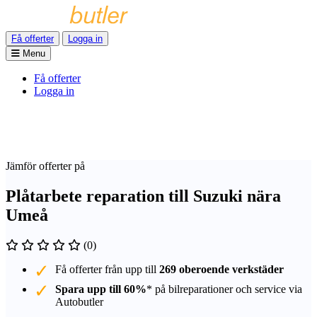
Få offerter
Logga in
Menu
Få offerter
Logga in
Jämför offerter på
Plåtarbete reparation till Suzuki nära
Umeå
(0)
Få offerter från upp till
269 oberoende verkstäder
Spara upp till 60%
* på bilreparationer och service via
Autobutler