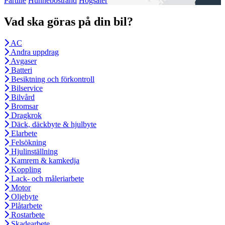
Partille
Hunnebostrand
Högsäter
Vad ska göras på din bil?
AC
Andra uppdrag
Avgaser
Batteri
Besiktning och förkontroll
Bilservice
Bilvård
Bromsar
Dragkrok
Däck, däckbyte & hjulbyte
Elarbete
Felsökning
Hjulinställning
Kamrem & kamkedja
Koppling
Lack- och måleriarbete
Motor
Oljebyte
Plåtarbete
Rostarbete
Skadearbete