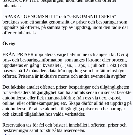
SPARA UPP TILL besparingen, inom den radie där offerter
inhämtats.
"SPARA I GENOMSNITT" och "GENOMSNITTSPRIS"
beräknas som ett samlat genomsnitt av priser och besparingar som
uppnåtts på offerter, på samma typ av uppdrag, inom den radie där
offerter inhämtats.
Övrigt
FRÅN-PRISER uppdateras varje halvtimme och anges i kr. Övrig
pris- och besparingsinformation, som anges i kronor eller procent,
uppdateras en gång i kvartalet (1 jan., 1 apr., 1 juli och 1 okt.) och
baseras på 12 månaders data från uppdrag som har fått minst fyra
offerter. Priserna är inklusive moms och andra eventuella avgifter.
Det faktiska antalet offerter, priser, besparingar och tillgängligheten
för verkstäders tillgänglighet kan ha ändrats sedan du senast besökte
autobutler.se eller fick marknadsföring från oss via t.ex. e-post,
online- eller offlinekampanjer, etc. Skapa därför alltid ett uppdrag på
autobutler.se för att se aktuella tillgängliga priser och besparingar
och aktuell tillgänlihet hos valda verkstäder.
Reservation tas för fel och brister i innehållet i offerten, priser och
beskrivningar samt för slutsålda reservdelar.