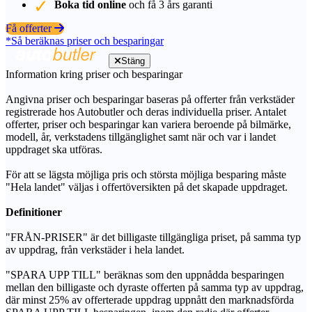
Boka tid online
och få 3 års garanti
Få offerter
*Så beräknas priser och besparingar
Stäng
Information kring priser och besparingar
Angivna priser och besparingar baseras på offerter från verkstäder
registrerade hos Autobutler och deras individuella priser. Antalet
offerter, priser och besparingar kan variera beroende på bilmärke,
modell, år, verkstadens tillgänglighet samt när och var i landet
uppdraget ska utföras.
För att se lägsta möjliga pris och största möjliga besparing måste
"Hela landet" väljas i offertöversikten på det skapade uppdraget.
Definitioner
"FRÅN-PRISER" är det billigaste tillgängliga priset, på samma typ
av uppdrag, från verkstäder i hela landet.
"SPARA UPP TILL" beräknas som den uppnådda besparingen
mellan den billigaste och dyraste offerten på samma typ av uppdrag,
där minst 25% av offerterade uppdrag uppnått den marknadsförda