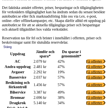
Det faktiska antalet offerter, priser, besparingar och tillgängligheten
för verkstäders tillgänglighet kan ha ändrats sedan du senast besökte
autobutler.se eller fick marknadsföring från oss via t.ex. e-post,
online- eller offlinekampanjer, etc. Skapa därför alltid ett uppdrag på
autobutler.se för att se aktuella tillgängliga priser och besparingar
och aktuell tillgänlihet hos valda verkstäder.
Reservation tas för fel och brister i innehållet i offerten, priser och
beskrivningar samt för slutsålda reservdelar.
Stäng
Jämför och
Du sparar i
Uppdrag
spara*
genomsnitt*
AC
2.079 kr
42%
Få offerter
Andra uppdrag
2.481 kr
47%
Få offerter
Avgaser
2.292 kr
19%
Få offerter
Basservice
2.037 kr
57%
Få offerter
Besiktning och
1.456 kr
57%
Få offerter
förkontroll
Bilservice
3.387 kr
49%
Få offerter
Bromsar
2.696 kr
38%
Få offerter
Dragkrok
5.140 kr
34%
Få offerter