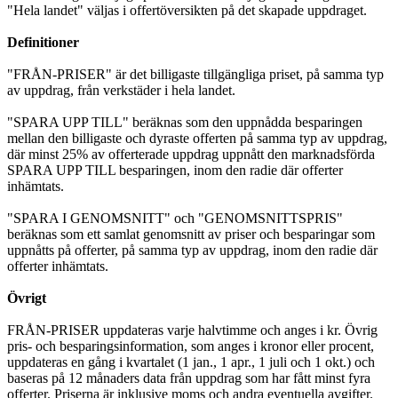
"Hela landet" väljas i offertöversikten på det skapade uppdraget.
Definitioner
"FRÅN-PRISER" är det billigaste tillgängliga priset, på samma typ
av uppdrag, från verkstäder i hela landet.
"SPARA UPP TILL" beräknas som den uppnådda besparingen
mellan den billigaste och dyraste offerten på samma typ av uppdrag,
där minst 25% av offerterade uppdrag uppnått den marknadsförda
SPARA UPP TILL besparingen, inom den radie där offerter
inhämtats.
"SPARA I GENOMSNITT" och "GENOMSNITTSPRIS"
beräknas som ett samlat genomsnitt av priser och besparingar som
uppnåtts på offerter, på samma typ av uppdrag, inom den radie där
offerter inhämtats.
Övrigt
FRÅN-PRISER uppdateras varje halvtimme och anges i kr. Övrig
pris- och besparingsinformation, som anges i kronor eller procent,
uppdateras en gång i kvartalet (1 jan., 1 apr., 1 juli och 1 okt.) och
baseras på 12 månaders data från uppdrag som har fått minst fyra
offerter. Priserna är inklusive moms och andra eventuella avgifter.