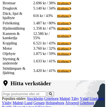
Bromsar
2.696 kr / 38%
Få offerter
Dragkrok
5.140 kr / 34%
Få offerter
Däck, hjul &
616 kr / 43%
Få offerter
hjulbyte
Felsökning
1.487 kr / 80%
Få offerter
Hjulinställning
1.358 kr / 47%
Få offerter
Kamrem &
12.586 kr /
Få offerter
kamkedja
55%
Koppling
6.521 kr / 43%
Få offerter
Motor
3.760 kr / 32%
Få offerter
Oljebyte
1.875 kr / 59%
Få offerter
Styrning &
1.633 kr / 41%
Få offerter
underrede
Stötdämpare &
3.420 kr / 41%
Få offerter
fjädring
Hitta verkstäder
Populära städer:
Stockholm
Göteborg
Malmö
Täby
Ystad
Upplands
Väsby
Malmö
Lund
Genarp
Helsingborg
Älvsered
Göteborg