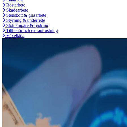
Rostarbete
Skadearbete
Stenskott & glasarbete
Styrning & underrede
Stötdämpare & fjädring
Tillbehör och extrautrustning
Växellåda