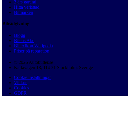
3 års garanti
Hitta verkstad
Bilmärken
Bilrådgivning
Blogg
Bilens Abc
Billexikon Wikipedia
Priser på reparation
© 2026 Autobutler.se
Karlavägen 18, 114 31 Stockholm, Sverige
Cookie inställningar
Villkor
Cookies
GDPR