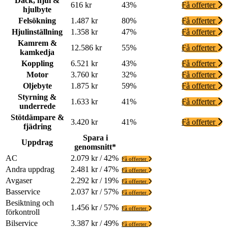
Däck, hjul &
616 kr
43%
Få offerter
hjulbyte
Felsökning
1.487 kr
80%
Få offerter
Hjulinställning
1.358 kr
47%
Få offerter
Kamrem &
12.586 kr
55%
Få offerter
kamkedja
Koppling
6.521 kr
43%
Få offerter
Motor
3.760 kr
32%
Få offerter
Oljebyte
1.875 kr
59%
Få offerter
Styrning &
1.633 kr
41%
Få offerter
underrede
Stötdämpare &
3.420 kr
41%
Få offerter
fjädring
Spara i
Uppdrag
genomsnitt*
AC
2.079 kr / 42%
Få offerter
Andra uppdrag
2.481 kr / 47%
Få offerter
Avgaser
2.292 kr / 19%
Få offerter
Basservice
2.037 kr / 57%
Få offerter
Besiktning och
1.456 kr / 57%
Få offerter
förkontroll
Bilservice
3.387 kr / 49%
Få offerter