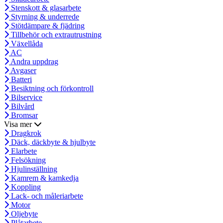
Stenskott & glasarbete
Styrning & underrede
Stötdämpare & fjädring
Tillbehör och extrautrustning
Växellåda
AC
Andra uppdrag
Avgaser
Batteri
Besiktning och förkontroll
Bilservice
Bilvård
Bromsar
Visa mer
Dragkrok
Däck, däckbyte & hjulbyte
Elarbete
Felsökning
Hjulinställning
Kamrem & kamkedja
Koppling
Lack- och måleriarbete
Motor
Oljebyte
Plåtarbete