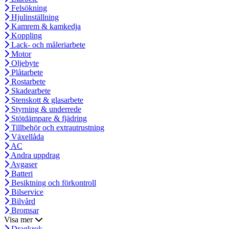
Felsökning
Hjulinställning
Kamrem & kamkedja
Koppling
Lack- och måleriarbete
Motor
Oljebyte
Plåtarbete
Rostarbete
Skadearbete
Stenskott & glasarbete
Styrning & underrede
Stötdämpare & fjädring
Tillbehör och extrautrustning
Växellåda
AC
Andra uppdrag
Avgaser
Batteri
Besiktning och förkontroll
Bilservice
Bilvård
Bromsar
Visa mer
Dragkrok