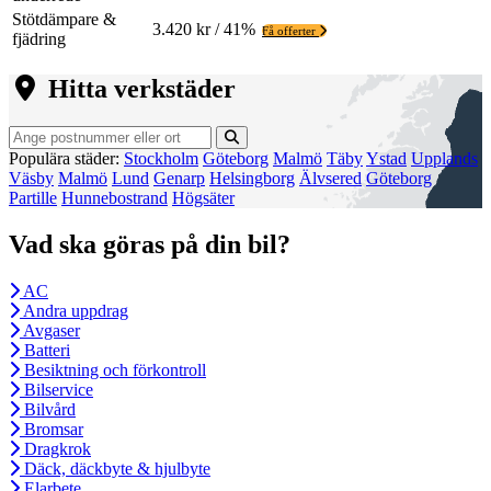
Stötdämpare &
3.420 kr / 41%
Få offerter
fjädring
Hitta verkstäder
Populära städer:
Stockholm
Göteborg
Malmö
Täby
Ystad
Upplands
Väsby
Malmö
Lund
Genarp
Helsingborg
Älvsered
Göteborg
Partille
Hunnebostrand
Högsäter
Vad ska göras på din bil?
AC
Andra uppdrag
Avgaser
Batteri
Besiktning och förkontroll
Bilservice
Bilvård
Bromsar
Dragkrok
Däck, däckbyte & hjulbyte
Elarbete