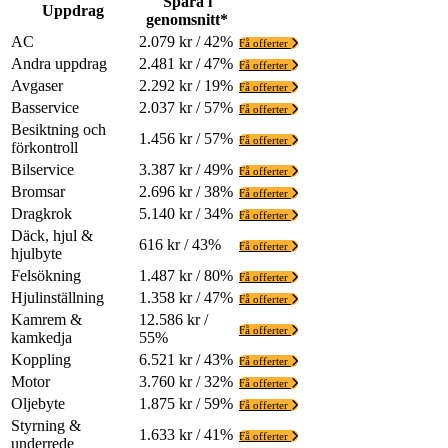
Spara i
Uppdrag
genomsnitt*
AC
2.079 kr / 42%
Få offerter
Andra uppdrag
2.481 kr / 47%
Få offerter
Avgaser
2.292 kr / 19%
Få offerter
Basservice
2.037 kr / 57%
Få offerter
Besiktning och
1.456 kr / 57%
Få offerter
förkontroll
Bilservice
3.387 kr / 49%
Få offerter
Bromsar
2.696 kr / 38%
Få offerter
Dragkrok
5.140 kr / 34%
Få offerter
Däck, hjul &
616 kr / 43%
Få offerter
hjulbyte
Felsökning
1.487 kr / 80%
Få offerter
Hjulinställning
1.358 kr / 47%
Få offerter
Kamrem &
12.586 kr /
Få offerter
kamkedja
55%
Koppling
6.521 kr / 43%
Få offerter
Motor
3.760 kr / 32%
Få offerter
Oljebyte
1.875 kr / 59%
Få offerter
Styrning &
1.633 kr / 41%
Få offerter
underrede