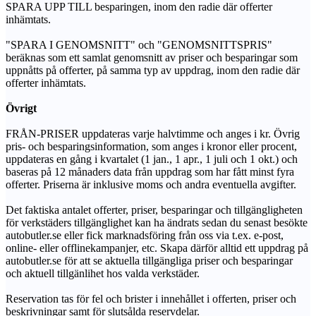
SPARA UPP TILL besparingen, inom den radie där offerter
inhämtats.
"SPARA I GENOMSNITT" och "GENOMSNITTSPRIS"
beräknas som ett samlat genomsnitt av priser och besparingar som
uppnåtts på offerter, på samma typ av uppdrag, inom den radie där
offerter inhämtats.
Övrigt
FRÅN-PRISER uppdateras varje halvtimme och anges i kr. Övrig
pris- och besparingsinformation, som anges i kronor eller procent,
uppdateras en gång i kvartalet (1 jan., 1 apr., 1 juli och 1 okt.) och
baseras på 12 månaders data från uppdrag som har fått minst fyra
offerter. Priserna är inklusive moms och andra eventuella avgifter.
Det faktiska antalet offerter, priser, besparingar och tillgängligheten
för verkstäders tillgänglighet kan ha ändrats sedan du senast besökte
autobutler.se eller fick marknadsföring från oss via t.ex. e-post,
online- eller offlinekampanjer, etc. Skapa därför alltid ett uppdrag på
autobutler.se för att se aktuella tillgängliga priser och besparingar
och aktuell tillgänlihet hos valda verkstäder.
Reservation tas för fel och brister i innehållet i offerten, priser och
beskrivningar samt för slutsålda reservdelar.