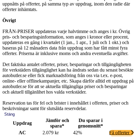
uppnåtts på offerter, på samma typ av uppdrag, inom den radie där
offerter inhämtats.
Övrigt
FRÅN-PRISER uppdateras varje halvtimme och anges i kr. Övrig
pris- och besparingsinformation, som anges i kronor eller procent,
uppdateras en gång i kvartalet (1 jan., 1 apr., 1 juli och 1 okt.) och
baseras på 12 månaders data från uppdrag som har fått minst fyra
offerter. Priserna är inklusive moms och andra eventuella avgifter.
Det faktiska antalet offerter, priser, besparingar och tillgängligheten
för verkstäders tillgänglighet kan ha ändrats sedan du senast besökte
autobutler.se eller fick marknadsföring från oss via t.ex. e-post,
online- eller offlinekampanjer, etc. Skapa därför alltid ett uppdrag på
autobutler.se för att se aktuella tillgängliga priser och besparingar
och aktuell tillgänlihet hos valda verkstäder.
Reservation tas för fel och brister i innehållet i offerten, priser och
beskrivningar samt för slutsålda reservdelar.
Stäng
Jämför och
Du sparar i
Uppdrag
spara*
genomsnitt*
AC
2.079 kr
42%
Få offerter