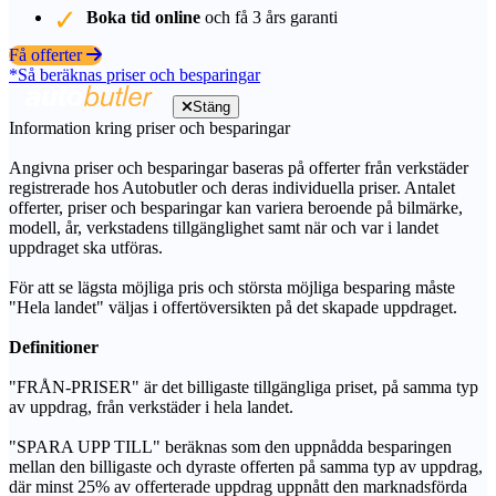
Boka tid online
och få 3 års garanti
Få offerter
*Så beräknas priser och besparingar
Stäng
Information kring priser och besparingar
Angivna priser och besparingar baseras på offerter från verkstäder
registrerade hos Autobutler och deras individuella priser. Antalet
offerter, priser och besparingar kan variera beroende på bilmärke,
modell, år, verkstadens tillgänglighet samt när och var i landet
uppdraget ska utföras.
För att se lägsta möjliga pris och största möjliga besparing måste
"Hela landet" väljas i offertöversikten på det skapade uppdraget.
Definitioner
"FRÅN-PRISER" är det billigaste tillgängliga priset, på samma typ
av uppdrag, från verkstäder i hela landet.
"SPARA UPP TILL" beräknas som den uppnådda besparingen
mellan den billigaste och dyraste offerten på samma typ av uppdrag,
där minst 25% av offerterade uppdrag uppnått den marknadsförda