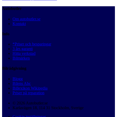
Autobutler
Om autobutler.se
Kontakt
Info
*Priser och besparingar
3 års garanti
Hitta verkstad
Bilmärken
Bilrådgivning
Blogg
Bilens Abc
Billexikon Wikipedia
Priser på reparation
© 2026 Autobutler.se
Karlavägen 18, 114 31 Stockholm, Sverige
Cookie inställningar