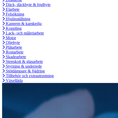
Däck, däckbyte & hjulbyte
Elarbete
Felsökning
Hjulinställning
Kamrem & kamkedja
Koppling
Lack- och måleriarbete
Motor
Oljebyte
Plåtarbete
Rostarbete
Skadearbete
Stenskott & glasarbete
Styrning & underrede
Stötdämpare & fjädring
Tillbehör och extrautrustning
Växellåda