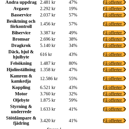
Andra uppdrag
2.481 kr
47%
Få offerter
Avgaser
2.292 kr
19%
Få offerter
Basservice
2.037 kr
57%
Få offerter
Besiktning och
1.456 kr
57%
Få offerter
förkontroll
Bilservice
3.387 kr
49%
Få offerter
Bromsar
2.696 kr
38%
Få offerter
Dragkrok
5.140 kr
34%
Få offerter
Däck, hjul &
616 kr
43%
Få offerter
hjulbyte
Felsökning
1.487 kr
80%
Få offerter
Hjulinställning
1.358 kr
47%
Få offerter
Kamrem &
12.586 kr
55%
Få offerter
kamkedja
Koppling
6.521 kr
43%
Få offerter
Motor
3.760 kr
32%
Få offerter
Oljebyte
1.875 kr
59%
Få offerter
Styrning &
1.633 kr
41%
Få offerter
underrede
Stötdämpare &
3.420 kr
41%
Få offerter
fjädring