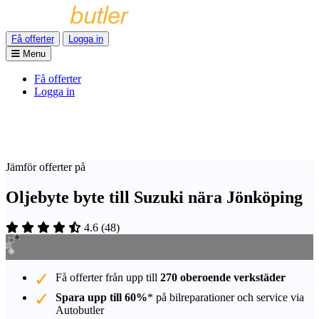
Få offerter
Logga in
Menu
Få offerter
Logga in
Jämför offerter på
Oljebyte byte till Suzuki nära Jönköping
4.6
(
48
)
Få offerter från upp till
270 oberoende verkstäder
Spara upp till 60%
* på bilreparationer och service via
Autobutler