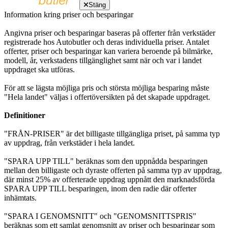
Stäng
Information kring priser och besparingar
Angivna priser och besparingar baseras på offerter från verkstäder
registrerade hos Autobutler och deras individuella priser. Antalet
offerter, priser och besparingar kan variera beroende på bilmärke,
modell, år, verkstadens tillgänglighet samt när och var i landet
uppdraget ska utföras.
För att se lägsta möjliga pris och största möjliga besparing måste
"Hela landet" väljas i offertöversikten på det skapade uppdraget.
Definitioner
"FRÅN-PRISER" är det billigaste tillgängliga priset, på samma typ
av uppdrag, från verkstäder i hela landet.
"SPARA UPP TILL" beräknas som den uppnådda besparingen
mellan den billigaste och dyraste offerten på samma typ av uppdrag,
där minst 25% av offerterade uppdrag uppnått den marknadsförda
SPARA UPP TILL besparingen, inom den radie där offerter
inhämtats.
"SPARA I GENOMSNITT" och "GENOMSNITTSPRIS"
beräknas som ett samlat genomsnitt av priser och besparingar som