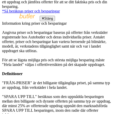
ett uppdrag och jämföra offerter för att se ditt faktiska pris och din
besparing.
*Så beräknas priser och besparingar
Stäng
Information kring priser och besparingar
Angivna priser och besparingar baseras på offerter från verkstäder
registrerade hos Autobutler och deras individuella priser. Antalet
offerter, priser och besparingar kan variera beroende på bilmärke,
modell, år, verkstadens tillgänglighet samt när och var i landet
uppdraget ska utföras.
För att se lägsta möjliga pris och största möjliga besparing måste
"Hela landet" väljas i offertöversikten på det skapade uppdraget.
Definitioner
"FRÅN-PRISER" är det billigaste tillgängliga priset, på samma typ
av uppdrag, från verkstäder i hela landet.
"SPARA UPP TILL" beräknas som den uppnådda besparingen
mellan den billigaste och dyraste offerten på samma typ av uppdrag,
där minst 25% av offerterade uppdrag uppnått den marknadsförda
SPARA UPP TILL besparingen, inom den radie där offerter