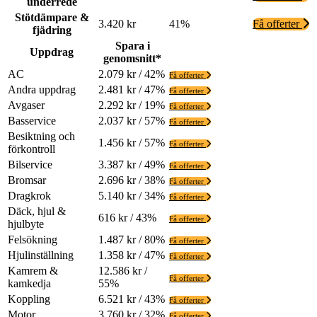
underrede
Stötdämpare &
3.420 kr
41%
Få offerter
fjädring
Spara i
Uppdrag
genomsnitt*
AC
2.079 kr / 42%
Få offerter
Andra uppdrag
2.481 kr / 47%
Få offerter
Avgaser
2.292 kr / 19%
Få offerter
Basservice
2.037 kr / 57%
Få offerter
Besiktning och
1.456 kr / 57%
Få offerter
förkontroll
Bilservice
3.387 kr / 49%
Få offerter
Bromsar
2.696 kr / 38%
Få offerter
Dragkrok
5.140 kr / 34%
Få offerter
Däck, hjul &
616 kr / 43%
Få offerter
hjulbyte
Felsökning
1.487 kr / 80%
Få offerter
Hjulinställning
1.358 kr / 47%
Få offerter
Kamrem &
12.586 kr /
Få offerter
kamkedja
55%
Koppling
6.521 kr / 43%
Få offerter
Motor
3.760 kr / 32%
Få offerter