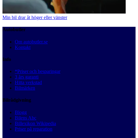
Min bil drar åt höger eller vänster
Autobutler
Om autobutler.se
Kontakt
Info
*Priser och besparingar
3 års garanti
Hitta verkstad
Bilmärken
Bilrådgivning
Blogg
Bilens Abc
Billexikon Wikipedia
Priser på reparation