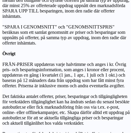
mellan den billigaste och dyraste offerten på samma typ av uppdrag,
där minst 25% av offerterade uppdrag uppnått den marknadsförda
SPARA UPP TILL besparingen, inom den radie där offerter
inhämtats.
"SPARA I GENOMSNITT" och "GENOMSNITTSPRIS"
beräknas som ett samlat genomsnitt av priser och besparingar som
uppnåtts på offerter, på samma typ av uppdrag, inom den radie där
offerter inhämtats.
Övrigt
FRÅN-PRISER uppdateras varje halvtimme och anges i kr. Övrig
pris- och besparingsinformation, som anges i kronor eller procent,
uppdateras en gång i kvartalet (1 jan., 1 apr., 1 juli och 1 okt.) och
baseras på 12 månaders data från uppdrag som har fått minst fyra
offerter. Priserna är inklusive moms och andra eventuella avgifter.
Det faktiska antalet offerter, priser, besparingar och tillgängligheten
för verkstäders tillgänglighet kan ha ändrats sedan du senast besökte
autobutler.se eller fick marknadsföring från oss via t.ex. e-post,
online- eller offlinekampanjer, etc. Skapa därför alltid ett uppdrag på
autobutler.se för att se aktuella tillgängliga priser och besparingar
och aktuell tillgänlihet hos valda verkstäder.