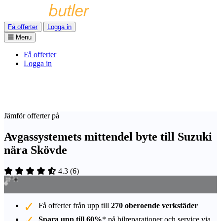
Få offerter
Logga in
Menu
Få offerter
Logga in
Jämför offerter på
Avgassystemets mittendel byte till Suzuki
nära Skövde
4.3
(
6
)
Få offerter från upp till
270 oberoende verkstäder
Spara upp till 60%
* på bilreparationer och service via