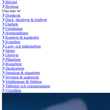
Bilvård
Bromsar
Visa mer
Dragkrok
Däck, däckbyte & hjulbyte
Elarbete
Felsökning
Hjulinställning
Kamrem & kamkedja
Koppling
Lack- och måleriarbete
Motor
Oljebyte
Plåtarbete
Rostarbete
Skadearbete
Stenskott & glasarbete
Styrning & underrede
Stötdämpare & fjädring
Tillbehör och extrautrustning
Växellåda