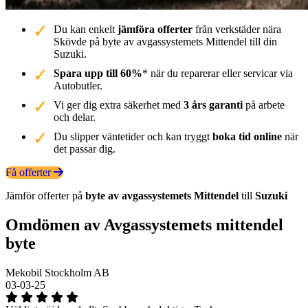
Du kan enkelt
jämföra offerter
från verkstäder nära
Skövde på byte av avgassystemets Mittendel till din
Suzuki.
Spara upp till 60%
* när du reparerar eller servicar via
Autobutler.
Vi ger dig extra säkerhet med
3 års garanti
på arbete
och delar.
Du slipper väntetider och kan tryggt
boka tid online
när
det passar dig.
Få offerter
Jämför offerter på
byte av avgassystemets Mittendel
till
Suzuki
Omdömen av Avgassystemets mittendel
byte
Mekobil Stockholm AB
03-03-25