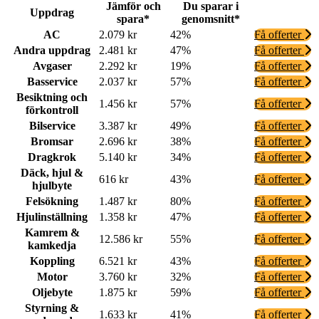
Jämför och
Du sparar i
Uppdrag
spara*
genomsnitt*
AC
2.079 kr
42%
Få offerter
Andra uppdrag
2.481 kr
47%
Få offerter
Avgaser
2.292 kr
19%
Få offerter
Basservice
2.037 kr
57%
Få offerter
Besiktning och
1.456 kr
57%
Få offerter
förkontroll
Bilservice
3.387 kr
49%
Få offerter
Bromsar
2.696 kr
38%
Få offerter
Dragkrok
5.140 kr
34%
Få offerter
Däck, hjul &
616 kr
43%
Få offerter
hjulbyte
Felsökning
1.487 kr
80%
Få offerter
Hjulinställning
1.358 kr
47%
Få offerter
Kamrem &
12.586 kr
55%
Få offerter
kamkedja
Koppling
6.521 kr
43%
Få offerter
Motor
3.760 kr
32%
Få offerter
Oljebyte
1.875 kr
59%
Få offerter
Styrning &
1.633 kr
41%
Få offerter