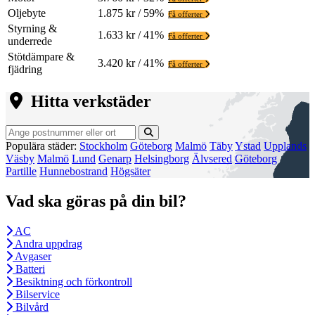
Oljebyte
1.875 kr / 59%
Få offerter
Styrning &
1.633 kr / 41%
Få offerter
underrede
Stötdämpare &
3.420 kr / 41%
Få offerter
fjädring
Hitta verkstäder
Populära städer:
Stockholm
Göteborg
Malmö
Täby
Ystad
Upplands
Väsby
Malmö
Lund
Genarp
Helsingborg
Älvsered
Göteborg
Partille
Hunnebostrand
Högsäter
Vad ska göras på din bil?
AC
Andra uppdrag
Avgaser
Batteri
Besiktning och förkontroll
Bilservice
Bilvård