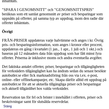
inhämtats.
"SPARA I GENOMSNITT" och "GENOMSNITTSPRIS"
beräknas som ett samlat genomsnitt av priser och besparingar som
uppnåtts på offerter, på samma typ av uppdrag, inom den radie där
offerter inhämtats.
Övrigt
FRÅN-PRISER uppdateras varje halvtimme och anges i kr. Övrig
pris- och besparingsinformation, som anges i kronor eller procent,
uppdateras en gång i kvartalet (1 jan., 1 apr., 1 juli och 1 okt.) och
baseras på 12 månaders data från uppdrag som har fått minst fyra
offerter. Priserna är inklusive moms och andra eventuella avgifter.
Det faktiska antalet offerter, priser, besparingar och tillgängligheten
för verkstäders tillgänglighet kan ha ändrats sedan du senast besökte
autobutler.se eller fick marknadsföring från oss via t.ex. e-post,
online- eller offlinekampanjer, etc. Skapa därför alltid ett uppdrag på
autobutler.se för att se aktuella tillgängliga priser och besparingar
och aktuell tillgänlihet hos valda verkstäder.
Reservation tas för fel och brister i innehållet i offerten, priser och
beskrivningar samt för slutsålda reservdelar.
Stäng