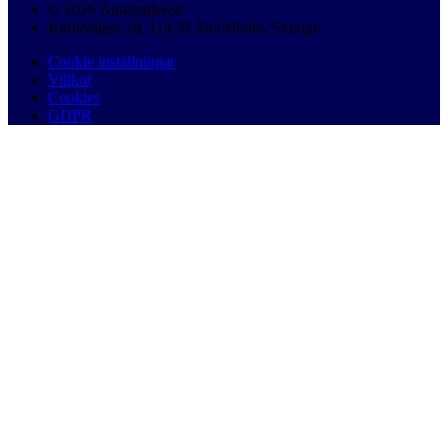
© 2026 Autobutler.se
Karlavägen 18, 114 31 Stockholm, Sverige
Cookie inställningar
Villkor
Cookies
GDPR