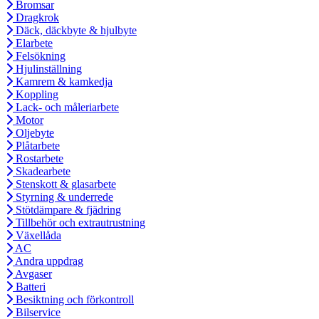
Bromsar
Dragkrok
Däck, däckbyte & hjulbyte
Elarbete
Felsökning
Hjulinställning
Kamrem & kamkedja
Koppling
Lack- och måleriarbete
Motor
Oljebyte
Plåtarbete
Rostarbete
Skadearbete
Stenskott & glasarbete
Styrning & underrede
Stötdämpare & fjädring
Tillbehör och extrautrustning
Växellåda
AC
Andra uppdrag
Avgaser
Batteri
Besiktning och förkontroll
Bilservice