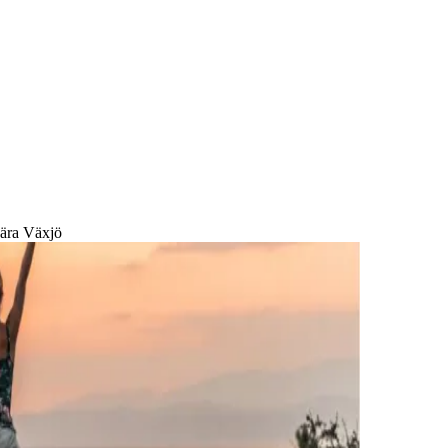
nära Växjö