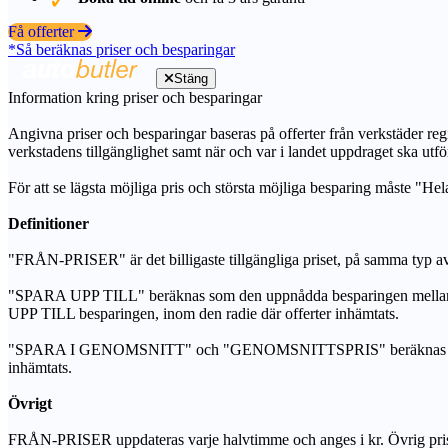
Få offerter
*Så beräknas priser och besparingar
Stäng
Information kring priser och besparingar
Angivna priser och besparingar baseras på offerter från verkstäder regi
verkstadens tillgänglighet samt när och var i landet uppdraget ska utfö
För att se lägsta möjliga pris och största möjliga besparing måste "Hel
Definitioner
"FRÅN-PRISER" är det billigaste tillgängliga priset, på samma typ av 
"SPARA UPP TILL" beräknas som den uppnådda besparingen mellan de
UPP TILL besparingen, inom den radie där offerter inhämtats.
"SPARA I GENOMSNITT" och "GENOMSNITTSPRIS" beräknas som ett sam
inhämtats.
Övrigt
FRÅN-PRISER uppdateras varje halvtimme och anges i kr. Övrig pris- oc