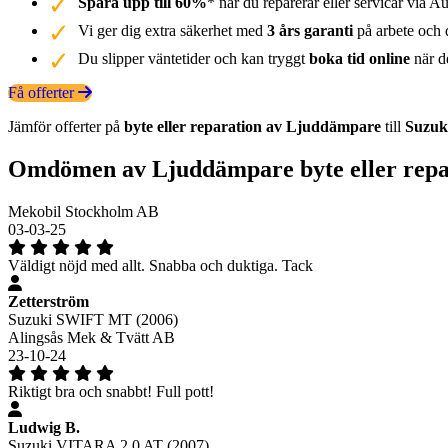
Spara upp till 60%
* när du reparerar eller servicar via Au
Vi ger dig extra säkerhet med
3 års garanti
på arbete och d
Du slipper väntetider och kan tryggt
boka tid online
när de
Få offerter
Jämför offerter på
byte eller reparation av Ljuddämpare
till
Suzuk
Omdömen av Ljuddämpare byte eller repa
Mekobil Stockholm AB
03-03-25
Väldigt nöjd med allt. Snabba och duktiga. Tack
Zetterström
Suzuki SWIFT MT (2006)
Alingsås Mek & Tvätt AB
23-10-24
Riktigt bra och snabbt! Full pott!
Ludwig B.
Suzuki VITARA 2,0 AT (2007)