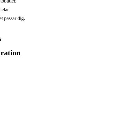
tobutler.
elar.
t passar dig.
i
ration