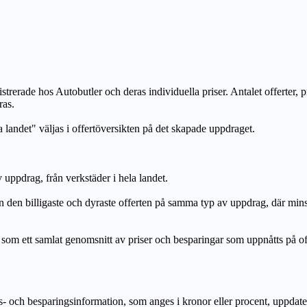
strerade hos Autobutler och deras individuella priser. Antalet offerter, 
ras.
a landet" väljas i offertöversikten på det skapade uppdraget.
uppdrag, från verkstäder i hela landet.
n billigaste och dyraste offerten på samma typ av uppdrag, där mi
lat genomsnitt av priser och besparingar som uppnåtts på offerte
h besparingsinformation, som anges i kronor eller procent, uppdateras e