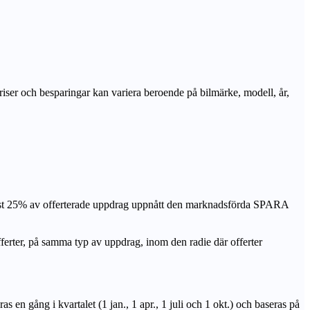
priser och besparingar kan variera beroende på bilmärke, modell, år,
nst 25% av offerterade uppdrag uppnått den marknadsförda SPARA
r, på samma typ av uppdrag, inom den radie där offerter
n gång i kvartalet (1 jan., 1 apr., 1 juli och 1 okt.) och baseras på