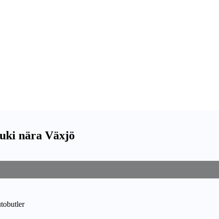
zuki nära Växjö
utobutler