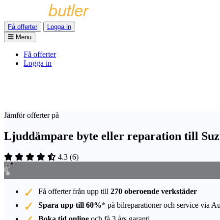
Få offerter
Logga in
Menu
Få offerter
Logga in
Jämför offerter på
Ljuddämpare byte eller reparation till Su
4.3
(
6
)
Få offerter från upp till
270 oberoende verkstäder
Spara upp till 60%
* på bilreparationer och service via A
Boka tid online
och få 3 års garanti