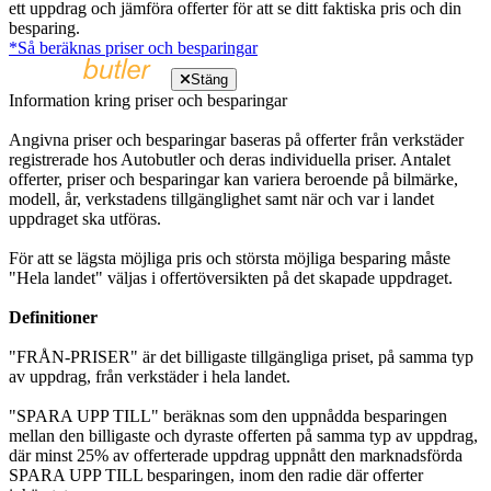
ett uppdrag och jämföra offerter för att se ditt faktiska pris och din
besparing.
*Så beräknas priser och besparingar
Stäng
Information kring priser och besparingar
Angivna priser och besparingar baseras på offerter från verkstäder
registrerade hos Autobutler och deras individuella priser. Antalet
offerter, priser och besparingar kan variera beroende på bilmärke,
modell, år, verkstadens tillgänglighet samt när och var i landet
uppdraget ska utföras.
För att se lägsta möjliga pris och största möjliga besparing måste
"Hela landet" väljas i offertöversikten på det skapade uppdraget.
Definitioner
"FRÅN-PRISER" är det billigaste tillgängliga priset, på samma typ
av uppdrag, från verkstäder i hela landet.
"SPARA UPP TILL" beräknas som den uppnådda besparingen
mellan den billigaste och dyraste offerten på samma typ av uppdrag,
där minst 25% av offerterade uppdrag uppnått den marknadsförda
SPARA UPP TILL besparingen, inom den radie där offerter