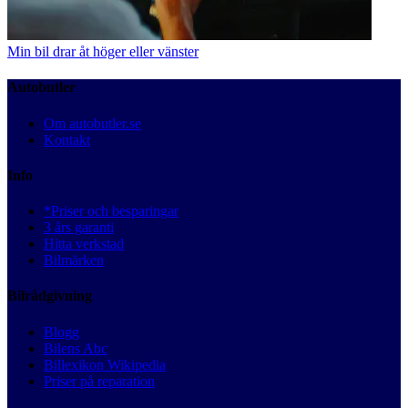
Min bil drar åt höger eller vänster
Autobutler
Om autobutler.se
Kontakt
Info
*Priser och besparingar
3 års garanti
Hitta verkstad
Bilmärken
Bilrådgivning
Blogg
Bilens Abc
Billexikon Wikipedia
Priser på reparation