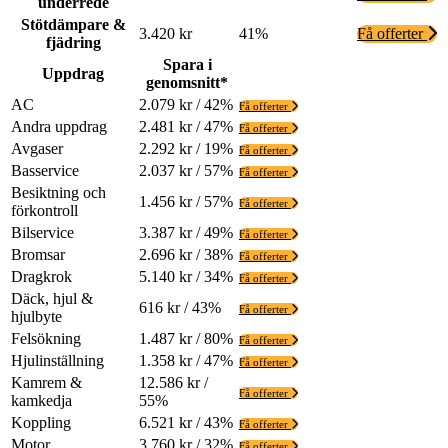
underrede
Stötdämpare &
3.420 kr
41%
Få offerter
fjädring
Spara i
Uppdrag
genomsnitt*
AC
2.079 kr / 42%
Få offerter
Andra uppdrag
2.481 kr / 47%
Få offerter
Avgaser
2.292 kr / 19%
Få offerter
Basservice
2.037 kr / 57%
Få offerter
Besiktning och
1.456 kr / 57%
Få offerter
förkontroll
Bilservice
3.387 kr / 49%
Få offerter
Bromsar
2.696 kr / 38%
Få offerter
Dragkrok
5.140 kr / 34%
Få offerter
Däck, hjul &
616 kr / 43%
Få offerter
hjulbyte
Felsökning
1.487 kr / 80%
Få offerter
Hjulinställning
1.358 kr / 47%
Få offerter
Kamrem &
12.586 kr /
Få offerter
kamkedja
55%
Koppling
6.521 kr / 43%
Få offerter
Motor
3.760 kr / 32%
Få offerter