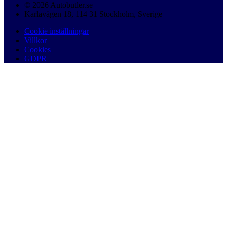
© 2026 Autobutler.se
Karlavägen 18, 114 31 Stockholm, Sverige
Cookie inställningar
Villkor
Cookies
GDPR