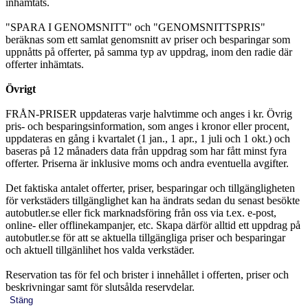
inhämtats.
"SPARA I GENOMSNITT" och "GENOMSNITTSPRIS"
beräknas som ett samlat genomsnitt av priser och besparingar som
uppnåtts på offerter, på samma typ av uppdrag, inom den radie där
offerter inhämtats.
Övrigt
FRÅN-PRISER uppdateras varje halvtimme och anges i kr. Övrig
pris- och besparingsinformation, som anges i kronor eller procent,
uppdateras en gång i kvartalet (1 jan., 1 apr., 1 juli och 1 okt.) och
baseras på 12 månaders data från uppdrag som har fått minst fyra
offerter. Priserna är inklusive moms och andra eventuella avgifter.
Det faktiska antalet offerter, priser, besparingar och tillgängligheten
för verkstäders tillgänglighet kan ha ändrats sedan du senast besökte
autobutler.se eller fick marknadsföring från oss via t.ex. e-post,
online- eller offlinekampanjer, etc. Skapa därför alltid ett uppdrag på
autobutler.se för att se aktuella tillgängliga priser och besparingar
och aktuell tillgänlihet hos valda verkstäder.
Reservation tas för fel och brister i innehållet i offerten, priser och
beskrivningar samt för slutsålda reservdelar.
Stäng