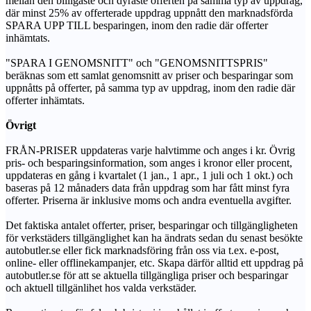
mellan den billigaste och dyraste offerten på samma typ av uppdrag,
där minst 25% av offerterade uppdrag uppnått den marknadsförda
SPARA UPP TILL besparingen, inom den radie där offerter
inhämtats.
"SPARA I GENOMSNITT" och "GENOMSNITTSPRIS"
beräknas som ett samlat genomsnitt av priser och besparingar som
uppnåtts på offerter, på samma typ av uppdrag, inom den radie där
offerter inhämtats.
Övrigt
FRÅN-PRISER uppdateras varje halvtimme och anges i kr. Övrig
pris- och besparingsinformation, som anges i kronor eller procent,
uppdateras en gång i kvartalet (1 jan., 1 apr., 1 juli och 1 okt.) och
baseras på 12 månaders data från uppdrag som har fått minst fyra
offerter. Priserna är inklusive moms och andra eventuella avgifter.
Det faktiska antalet offerter, priser, besparingar och tillgängligheten
för verkstäders tillgänglighet kan ha ändrats sedan du senast besökte
autobutler.se eller fick marknadsföring från oss via t.ex. e-post,
online- eller offlinekampanjer, etc. Skapa därför alltid ett uppdrag på
autobutler.se för att se aktuella tillgängliga priser och besparingar
och aktuell tillgänlihet hos valda verkstäder.