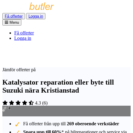
Få offerter
Logga in
Menu
Få offerter
Logga in
Jämför offerter på
Katalysator reparation eller byte till
Suzuki nära Kristianstad
4.3
(
6
)
Få offerter från upp till
269 oberoende verkstäder
Spara upp till 60%
* på bilreparationer och service via