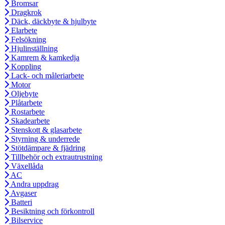
Bromsar
Dragkrok
Däck, däckbyte & hjulbyte
Elarbete
Felsökning
Hjulinställning
Kamrem & kamkedja
Koppling
Lack- och måleriarbete
Motor
Oljebyte
Plåtarbete
Rostarbete
Skadearbete
Stenskott & glasarbete
Styrning & underrede
Stötdämpare & fjädring
Tillbehör och extrautrustning
Växellåda
AC
Andra uppdrag
Avgaser
Batteri
Besiktning och förkontroll
Bilservice