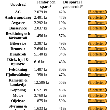
Jämför och
Du sparar i
Uppdrag
spara*
genomsnitt*
AC
2.079 kr
42%
Få offerter
Andra uppdrag
2.481 kr
47%
Få offerter
Avgaser
2.292 kr
19%
Få offerter
Basservice
2.037 kr
57%
Få offerter
Besiktning och
1.456 kr
57%
Få offerter
förkontroll
Bilservice
3.387 kr
49%
Få offerter
Bromsar
2.696 kr
38%
Få offerter
Dragkrok
5.140 kr
34%
Få offerter
Däck, hjul &
616 kr
43%
Få offerter
hjulbyte
Felsökning
1.487 kr
80%
Få offerter
Hjulinställning
1.358 kr
47%
Få offerter
Kamrem &
12.586 kr
55%
Få offerter
kamkedja
Koppling
6.521 kr
43%
Få offerter
Motor
3.760 kr
32%
Få offerter
Oljebyte
1.875 kr
59%
Få offerter
Styrning &
1.633 kr
41%
Få offerter