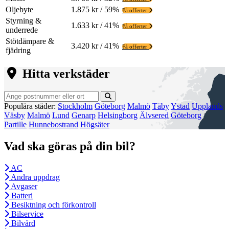
Oljebyte
1.875 kr / 59%
Få offerter
Styrning &
1.633 kr / 41%
Få offerter
underrede
Stötdämpare &
3.420 kr / 41%
Få offerter
fjädring
Hitta verkstäder
Populära städer:
Stockholm
Göteborg
Malmö
Täby
Ystad
Upplands
Väsby
Malmö
Lund
Genarp
Helsingborg
Älvsered
Göteborg
Partille
Hunnebostrand
Högsäter
Vad ska göras på din bil?
AC
Andra uppdrag
Avgaser
Batteri
Besiktning och förkontroll
Bilservice
Bilvård