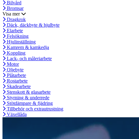
Bilvård
Bromsar
Visa mer
Dragkrok
Däck, däckbyte & hjulbyte
Elarbete
Felsökning
Hjulinställning
Kamrem & kamkedja
Koppling
Lack- och måleriarbete
Motor
Oljebyte
Plåtarbete
Rostarbete
Skadearbete
Stenskott & glasarbete
Styrning & underrede
Stötdämpare & fjädring
Tillbehör och extrautrustning
Växellåda