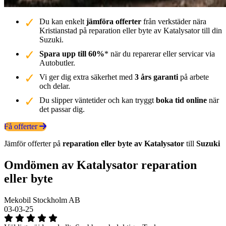
Du kan enkelt
jämföra offerter
från verkstäder nära
Kristianstad på reparation eller byte av Katalysator till din
Suzuki.
Spara upp till 60%
* när du reparerar eller servicar via
Autobutler.
Vi ger dig extra säkerhet med
3 års garanti
på arbete
och delar.
Du slipper väntetider och kan tryggt
boka tid online
när
det passar dig.
Få offerter
Jämför offerter på
reparation eller byte av Katalysator
till
Suzuki
Omdömen av Katalysator reparation
eller byte
Mekobil Stockholm AB
03-03-25