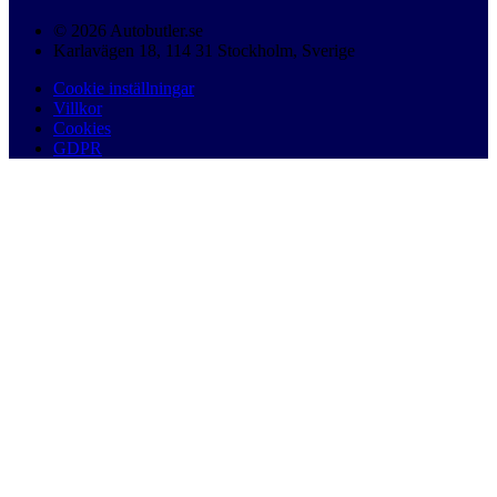
© 2026 Autobutler.se
Karlavägen 18, 114 31 Stockholm, Sverige
Cookie inställningar
Villkor
Cookies
GDPR