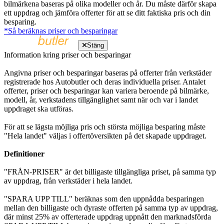
bilmärkena baseras på olika modeller och år. Du måste därför skapa
ett uppdrag och jämföra offerter för att se ditt faktiska pris och din
besparing.
*Så beräknas priser och besparingar
Stäng
Information kring priser och besparingar
Angivna priser och besparingar baseras på offerter från verkstäder
registrerade hos Autobutler och deras individuella priser. Antalet
offerter, priser och besparingar kan variera beroende på bilmärke,
modell, år, verkstadens tillgänglighet samt när och var i landet
uppdraget ska utföras.
För att se lägsta möjliga pris och största möjliga besparing måste
"Hela landet" väljas i offertöversikten på det skapade uppdraget.
Definitioner
"FRÅN-PRISER" är det billigaste tillgängliga priset, på samma typ
av uppdrag, från verkstäder i hela landet.
"SPARA UPP TILL" beräknas som den uppnådda besparingen
mellan den billigaste och dyraste offerten på samma typ av uppdrag,
där minst 25% av offerterade uppdrag uppnått den marknadsförda