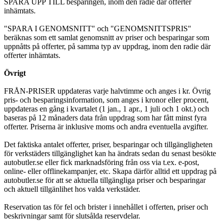
SPARA UPP TILL besparingen, inom den radie där offerter
inhämtats.
"SPARA I GENOMSNITT" och "GENOMSNITTSPRIS"
beräknas som ett samlat genomsnitt av priser och besparingar som
uppnåtts på offerter, på samma typ av uppdrag, inom den radie där
offerter inhämtats.
Övrigt
FRÅN-PRISER uppdateras varje halvtimme och anges i kr. Övrig
pris- och besparingsinformation, som anges i kronor eller procent,
uppdateras en gång i kvartalet (1 jan., 1 apr., 1 juli och 1 okt.) och
baseras på 12 månaders data från uppdrag som har fått minst fyra
offerter. Priserna är inklusive moms och andra eventuella avgifter.
Det faktiska antalet offerter, priser, besparingar och tillgängligheten
för verkstäders tillgänglighet kan ha ändrats sedan du senast besökte
autobutler.se eller fick marknadsföring från oss via t.ex. e-post,
online- eller offlinekampanjer, etc. Skapa därför alltid ett uppdrag på
autobutler.se för att se aktuella tillgängliga priser och besparingar
och aktuell tillgänlihet hos valda verkstäder.
Reservation tas för fel och brister i innehållet i offerten, priser och
beskrivningar samt för slutsålda reservdelar.