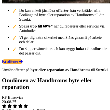
Du kan enkelt
jämföra offerter
från verkstäder nära
Borlänge på byte eller reparation av Handbroms till din
Suzuki.
Spara upp till 60%
* när du reparerar eller servicar via
Autobutler.
Vi ger dig extra säkerhet med
3 års garanti
på arbete
och delar.
Du slipper väntetider och kan tryggt
boka tid online
när
det passar dig.
Få offerter
Jämför offerter på
byte eller reparation av Handbroms
till
Suzuki
Omdömen av Handbroms byte eller
reparation
RF Bilservice
20-08-25