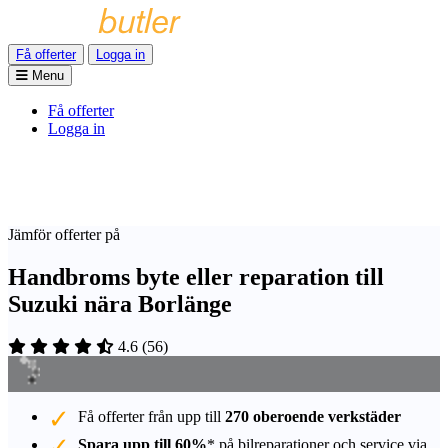
Få offerter
Logga in
Menu
Få offerter
Logga in
Jämför offerter på
Handbroms byte eller reparation till
Suzuki nära Borlänge
4.6
(
56
)
Få offerter från upp till
270 oberoende verkstäder
Spara upp till 60%
* på bilreparationer och service via