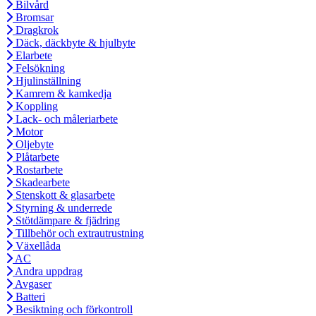
Bilvård
Bromsar
Dragkrok
Däck, däckbyte & hjulbyte
Elarbete
Felsökning
Hjulinställning
Kamrem & kamkedja
Koppling
Lack- och måleriarbete
Motor
Oljebyte
Plåtarbete
Rostarbete
Skadearbete
Stenskott & glasarbete
Styrning & underrede
Stötdämpare & fjädring
Tillbehör och extrautrustning
Växellåda
AC
Andra uppdrag
Avgaser
Batteri
Besiktning och förkontroll