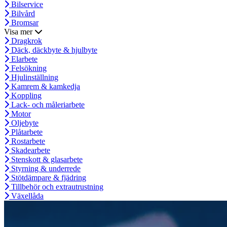
Bilservice
Bilvård
Bromsar
Visa mer
Dragkrok
Däck, däckbyte & hjulbyte
Elarbete
Felsökning
Hjulinställning
Kamrem & kamkedja
Koppling
Lack- och måleriarbete
Motor
Oljebyte
Plåtarbete
Rostarbete
Skadearbete
Stenskott & glasarbete
Styrning & underrede
Stötdämpare & fjädring
Tillbehör och extrautrustning
Växellåda