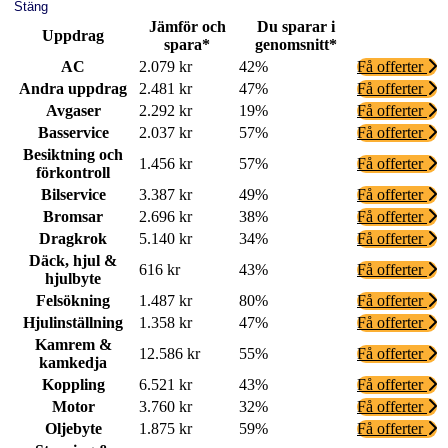
Stäng
Jämför och
Du sparar i
Uppdrag
spara*
genomsnitt*
AC
2.079 kr
42%
Få offerter
Andra uppdrag
2.481 kr
47%
Få offerter
Avgaser
2.292 kr
19%
Få offerter
Basservice
2.037 kr
57%
Få offerter
Besiktning och
1.456 kr
57%
Få offerter
förkontroll
Bilservice
3.387 kr
49%
Få offerter
Bromsar
2.696 kr
38%
Få offerter
Dragkrok
5.140 kr
34%
Få offerter
Däck, hjul &
616 kr
43%
Få offerter
hjulbyte
Felsökning
1.487 kr
80%
Få offerter
Hjulinställning
1.358 kr
47%
Få offerter
Kamrem &
12.586 kr
55%
Få offerter
kamkedja
Koppling
6.521 kr
43%
Få offerter
Motor
3.760 kr
32%
Få offerter
Oljebyte
1.875 kr
59%
Få offerter