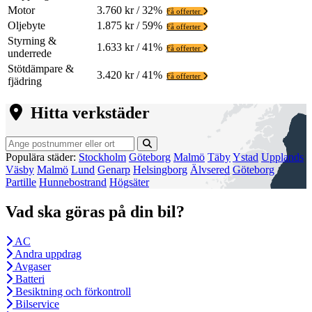
Motor
3.760 kr / 32%
Få offerter
Oljebyte
1.875 kr / 59%
Få offerter
Styrning &
1.633 kr / 41%
Få offerter
underrede
Stötdämpare &
3.420 kr / 41%
Få offerter
fjädring
Hitta verkstäder
Populära städer:
Stockholm
Göteborg
Malmö
Täby
Ystad
Upplands
Väsby
Malmö
Lund
Genarp
Helsingborg
Älvsered
Göteborg
Partille
Hunnebostrand
Högsäter
Vad ska göras på din bil?
AC
Andra uppdrag
Avgaser
Batteri
Besiktning och förkontroll
Bilservice