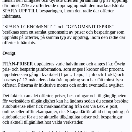
mellan den billigaste och dyraste offerten på samma typ av uppdrag,
där minst 25% av offerterade uppdrag uppnått den marknadsförda
SPARA UPP TILL besparingen, inom den radie där offerter
inhämtats.
"SPARA I GENOMSNITT" och "GENOMSNITTSPRIS"
beräknas som ett samlat genomsnitt av priser och besparingar som
uppnåtts på offerter, på samma typ av uppdrag, inom den radie där
offerter inhämtats.
Övrigt
FRÅN-PRISER uppdateras varje halvtimme och anges i kr. Övrig
pris- och besparingsinformation, som anges i kronor eller procent,
uppdateras en gång i kvartalet (1 jan., 1 apr., 1 juli och 1 okt.) och
baseras på 12 månaders data från uppdrag som har fått minst fyra
offerter. Priserna är inklusive moms och andra eventuella avgifter.
Det faktiska antalet offerter, priser, besparingar och tillgängligheten
för verkstäders tillgänglighet kan ha ändrats sedan du senast besökte
autobutler.se eller fick marknadsföring från oss via t.ex. e-post,
online- eller offlinekampanjer, etc. Skapa därför alltid ett uppdrag på
autobutler.se för att se aktuella tillgängliga priser och besparingar
och aktuell tillgänlihet hos valda verkstäder.