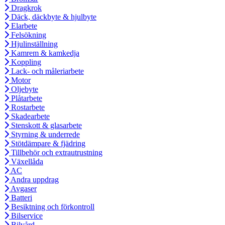
Dragkrok
Däck, däckbyte & hjulbyte
Elarbete
Felsökning
Hjulinställning
Kamrem & kamkedja
Koppling
Lack- och måleriarbete
Motor
Oljebyte
Plåtarbete
Rostarbete
Skadearbete
Stenskott & glasarbete
Styrning & underrede
Stötdämpare & fjädring
Tillbehör och extrautrustning
Växellåda
AC
Andra uppdrag
Avgaser
Batteri
Besiktning och förkontroll
Bilservice
Bilvård