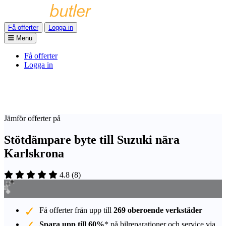
Få offerter
Logga in
Menu
Få offerter
Logga in
Jämför offerter på
Stötdämpare byte till Suzuki nära
Karlskrona
4.8
(
8
)
Få offerter från upp till
269 oberoende verkstäder
Spara upp till 60%
* på bilreparationer och service via