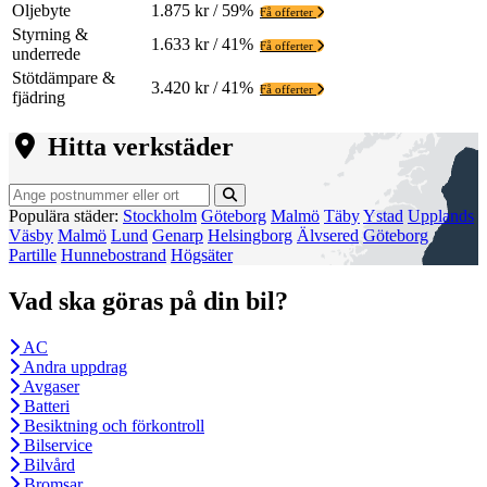
Oljebyte
1.875 kr / 59%
Få offerter
Styrning &
1.633 kr / 41%
Få offerter
underrede
Stötdämpare &
3.420 kr / 41%
Få offerter
fjädring
Hitta verkstäder
Populära städer:
Stockholm
Göteborg
Malmö
Täby
Ystad
Upplands
Väsby
Malmö
Lund
Genarp
Helsingborg
Älvsered
Göteborg
Partille
Hunnebostrand
Högsäter
Vad ska göras på din bil?
AC
Andra uppdrag
Avgaser
Batteri
Besiktning och förkontroll
Bilservice
Bilvård
Bromsar