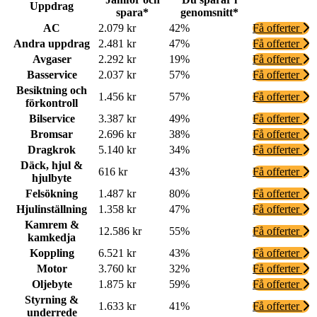
Uppdrag
spara*
genomsnitt*
AC
2.079 kr
42%
Få offerter
Andra uppdrag
2.481 kr
47%
Få offerter
Avgaser
2.292 kr
19%
Få offerter
Basservice
2.037 kr
57%
Få offerter
Besiktning och
1.456 kr
57%
Få offerter
förkontroll
Bilservice
3.387 kr
49%
Få offerter
Bromsar
2.696 kr
38%
Få offerter
Dragkrok
5.140 kr
34%
Få offerter
Däck, hjul &
616 kr
43%
Få offerter
hjulbyte
Felsökning
1.487 kr
80%
Få offerter
Hjulinställning
1.358 kr
47%
Få offerter
Kamrem &
12.586 kr
55%
Få offerter
kamkedja
Koppling
6.521 kr
43%
Få offerter
Motor
3.760 kr
32%
Få offerter
Oljebyte
1.875 kr
59%
Få offerter
Styrning &
1.633 kr
41%
Få offerter
underrede