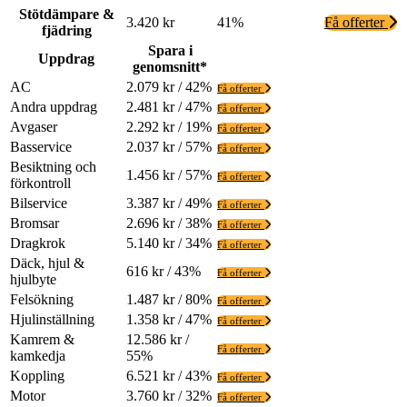
Stötdämpare &
3.420 kr
41%
Få offerter
fjädring
Spara i
Uppdrag
genomsnitt*
AC
2.079 kr / 42%
Få offerter
Andra uppdrag
2.481 kr / 47%
Få offerter
Avgaser
2.292 kr / 19%
Få offerter
Basservice
2.037 kr / 57%
Få offerter
Besiktning och
1.456 kr / 57%
Få offerter
förkontroll
Bilservice
3.387 kr / 49%
Få offerter
Bromsar
2.696 kr / 38%
Få offerter
Dragkrok
5.140 kr / 34%
Få offerter
Däck, hjul &
616 kr / 43%
Få offerter
hjulbyte
Felsökning
1.487 kr / 80%
Få offerter
Hjulinställning
1.358 kr / 47%
Få offerter
Kamrem &
12.586 kr /
Få offerter
kamkedja
55%
Koppling
6.521 kr / 43%
Få offerter
Motor
3.760 kr / 32%
Få offerter