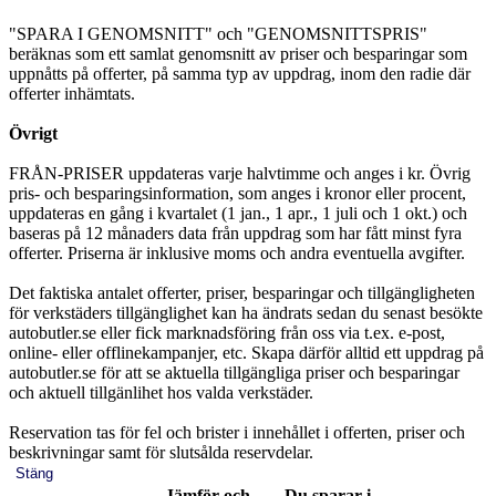
"SPARA I GENOMSNITT" och "GENOMSNITTSPRIS"
beräknas som ett samlat genomsnitt av priser och besparingar som
uppnåtts på offerter, på samma typ av uppdrag, inom den radie där
offerter inhämtats.
Övrigt
FRÅN-PRISER uppdateras varje halvtimme och anges i kr. Övrig
pris- och besparingsinformation, som anges i kronor eller procent,
uppdateras en gång i kvartalet (1 jan., 1 apr., 1 juli och 1 okt.) och
baseras på 12 månaders data från uppdrag som har fått minst fyra
offerter. Priserna är inklusive moms och andra eventuella avgifter.
Det faktiska antalet offerter, priser, besparingar och tillgängligheten
för verkstäders tillgänglighet kan ha ändrats sedan du senast besökte
autobutler.se eller fick marknadsföring från oss via t.ex. e-post,
online- eller offlinekampanjer, etc. Skapa därför alltid ett uppdrag på
autobutler.se för att se aktuella tillgängliga priser och besparingar
och aktuell tillgänlihet hos valda verkstäder.
Reservation tas för fel och brister i innehållet i offerten, priser och
beskrivningar samt för slutsålda reservdelar.
Stäng
Jämför och
Du sparar i