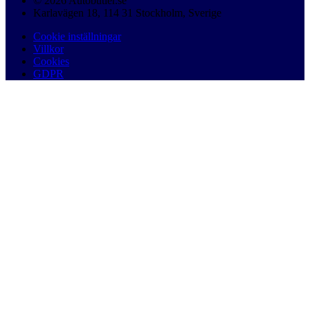
© 2026 Autobutler.se
Karlavägen 18, 114 31 Stockholm, Sverige
Cookie inställningar
Villkor
Cookies
GDPR