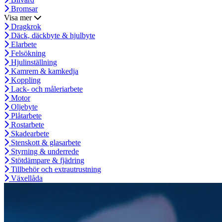
Bromsar
Visa mer
Dragkrok
Däck, däckbyte & hjulbyte
Elarbete
Felsökning
Hjulinställning
Kamrem & kamkedja
Koppling
Lack- och måleriarbete
Motor
Oljebyte
Plåtarbete
Rostarbete
Skadearbete
Stenskott & glasarbete
Styrning & underrede
Stötdämpare & fjädring
Tillbehör och extrautrustning
Växellåda