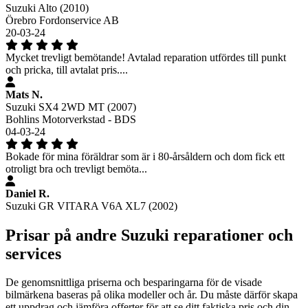
Suzuki Alto (2010)
Örebro Fordonservice AB
20-03-24
Mycket trevligt bemötande! Avtalad reparation utfördes till punkt
och pricka, till avtalat pris....
Mats N.
Suzuki SX4 2WD MT (2007)
Bohlins Motorverkstad - BDS
04-03-24
Bokade för mina föräldrar som är i 80-årsåldern och dom fick ett
otroligt bra och trevligt bemöta...
Daniel R.
Suzuki GR VITARA V6A XL7 (2002)
Prisar på andre Suzuki reparationer och
services
De genomsnittliga priserna och besparingarna för de visade
bilmärkena baseras på olika modeller och år. Du måste därför skapa
ett uppdrag och jämföra offerter för att se ditt faktiska pris och din