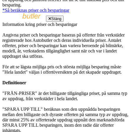
besparing.
*Så beräknas priser och besparingar
Stäng
Information kring priser och besparingar
Angivna priser och besparingar baseras på offerter från verkstäder
registrerade hos Autobutler och deras individuella priser. Antalet
offerter, priser och besparingar kan variera beroende på bilmärke,
modell, år, verkstadens tillgänglighet samt när och var i landet
uppdraget ska utföras.
För att se lägsta möjliga pris och största möjliga besparing måste
"Hela landet" väljas i offertöversikten på det skapade uppdraget.
Definitioner
"FRÅN-PRISER" är det billigaste tillgängliga priset, på samma typ
av uppdrag, från verkstäder i hela landet.
"SPARA UPP TILL" beräknas som den uppnådda besparingen
mellan den billigaste och dyraste offerten på samma typ av uppdrag,
där minst 25% av offerterade uppdrag uppnått den marknadsförda
SPARA UPP TILL besparingen, inom den radie där offerter
inhämtats.