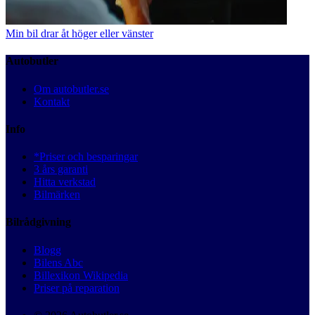
Min bil drar åt höger eller vänster
Autobutler
Om autobutler.se
Kontakt
Info
*Priser och besparingar
3 års garanti
Hitta verkstad
Bilmärken
Bilrådgivning
Blogg
Bilens Abc
Billexikon Wikipedia
Priser på reparation