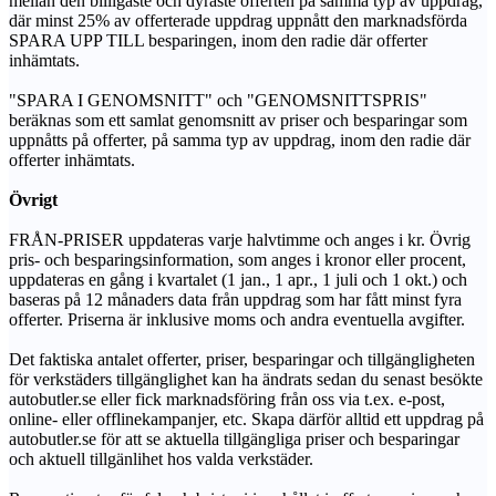
mellan den billigaste och dyraste offerten på samma typ av uppdrag,
där minst 25% av offerterade uppdrag uppnått den marknadsförda
SPARA UPP TILL besparingen, inom den radie där offerter
inhämtats.
"SPARA I GENOMSNITT" och "GENOMSNITTSPRIS"
beräknas som ett samlat genomsnitt av priser och besparingar som
uppnåtts på offerter, på samma typ av uppdrag, inom den radie där
offerter inhämtats.
Övrigt
FRÅN-PRISER uppdateras varje halvtimme och anges i kr. Övrig
pris- och besparingsinformation, som anges i kronor eller procent,
uppdateras en gång i kvartalet (1 jan., 1 apr., 1 juli och 1 okt.) och
baseras på 12 månaders data från uppdrag som har fått minst fyra
offerter. Priserna är inklusive moms och andra eventuella avgifter.
Det faktiska antalet offerter, priser, besparingar och tillgängligheten
för verkstäders tillgänglighet kan ha ändrats sedan du senast besökte
autobutler.se eller fick marknadsföring från oss via t.ex. e-post,
online- eller offlinekampanjer, etc. Skapa därför alltid ett uppdrag på
autobutler.se för att se aktuella tillgängliga priser och besparingar
och aktuell tillgänlihet hos valda verkstäder.