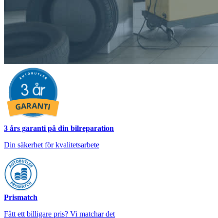
3 års garanti på din bilreparation
Din säkerhet för kvalitetsarbete
Prismatch
Fått ett billigare pris? Vi matchar det