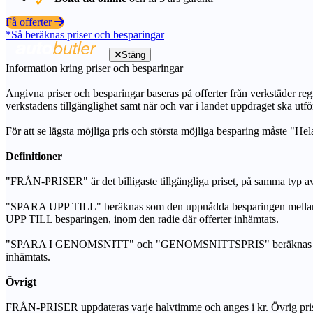
Få offerter
*Så beräknas priser och besparingar
Stäng
Information kring priser och besparingar
Angivna priser och besparingar baseras på offerter från verkstäder regi
verkstadens tillgänglighet samt när och var i landet uppdraget ska utfö
För att se lägsta möjliga pris och största möjliga besparing måste "Hel
Definitioner
"FRÅN-PRISER" är det billigaste tillgängliga priset, på samma typ av 
"SPARA UPP TILL" beräknas som den uppnådda besparingen mellan de
UPP TILL besparingen, inom den radie där offerter inhämtats.
"SPARA I GENOMSNITT" och "GENOMSNITTSPRIS" beräknas som ett sam
inhämtats.
Övrigt
FRÅN-PRISER uppdateras varje halvtimme och anges i kr. Övrig pris- oc