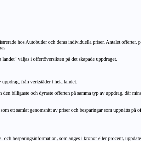
strerade hos Autobutler och deras individuella priser. Antalet offerter, 
ras.
a landet" väljas i offertöversikten på det skapade uppdraget.
uppdrag, från verkstäder i hela landet.
n billigaste och dyraste offerten på samma typ av uppdrag, där mi
lat genomsnitt av priser och besparingar som uppnåtts på offerte
h besparingsinformation, som anges i kronor eller procent, uppdateras e