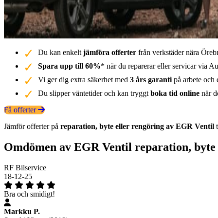
Du kan enkelt
jämföra offerter
från verkstäder nära Örebr
Spara upp till 60%
* när du reparerar eller servicar via Au
Vi ger dig extra säkerhet med
3 års garanti
på arbete och d
Du slipper väntetider och kan tryggt
boka tid online
när de
Få offerter
Jämför offerter på
reparation, byte eller rengöring av EGR Ventil
t
Omdömen av EGR Ventil reparation, byte 
RF Bilservice
18-12-25
Bra och smidigt!
Markku P.