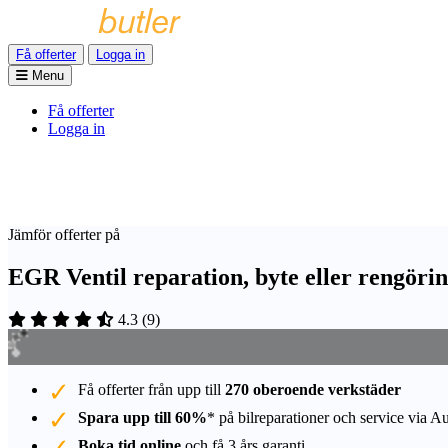
Få offerter
Logga in
Menu
Få offerter
Logga in
Jämför offerter på
EGR Ventil reparation, byte eller rengörin
4.3
(
9
)
Få offerter från upp till
270 oberoende verkstäder
Spara upp till 60%
* på bilreparationer och service via A
Boka tid online
och få 3 års garanti