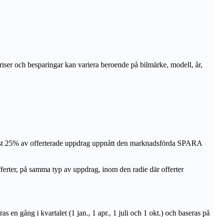
priser och besparingar kan variera beroende på bilmärke, modell, år,
nst 25% av offerterade uppdrag uppnått den marknadsförda SPARA
r, på samma typ av uppdrag, inom den radie där offerter
n gång i kvartalet (1 jan., 1 apr., 1 juli och 1 okt.) och baseras på