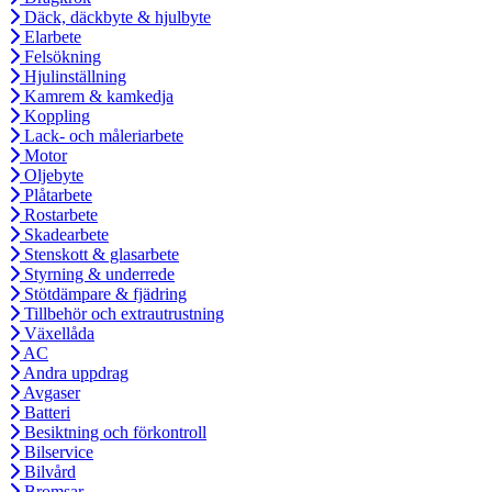
Däck, däckbyte & hjulbyte
Elarbete
Felsökning
Hjulinställning
Kamrem & kamkedja
Koppling
Lack- och måleriarbete
Motor
Oljebyte
Plåtarbete
Rostarbete
Skadearbete
Stenskott & glasarbete
Styrning & underrede
Stötdämpare & fjädring
Tillbehör och extrautrustning
Växellåda
AC
Andra uppdrag
Avgaser
Batteri
Besiktning och förkontroll
Bilservice
Bilvård
Bromsar