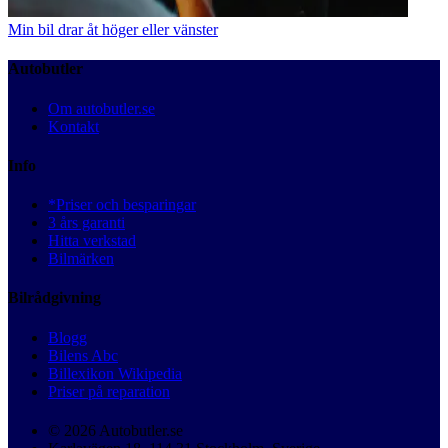
Min bil drar åt höger eller vänster
Autobutler
Om autobutler.se
Kontakt
Info
*Priser och besparingar
3 års garanti
Hitta verkstad
Bilmärken
Bilrådgivning
Blogg
Bilens Abc
Billexikon Wikipedia
Priser på reparation
© 2026 Autobutler.se