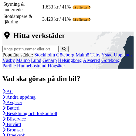
Styrning &
1.633 kr / 41%
Få offerter
underrede
Stötdämpare &
3.420 kr / 41%
Få offerter
fjädring
Hitta verkstäder
Populära städer:
Stockholm
Göteborg
Malmö
Täby
Ystad
Upplands
Väsby
Malmö
Lund
Genarp
Helsingborg
Älvsered
Göteborg
Partille
Hunnebostrand
Högsäter
Vad ska göras på din bil?
AC
Andra uppdrag
Avgaser
Batteri
Besiktning och förkontroll
Bilservice
Bilvård
Bromsar
Dragkrok