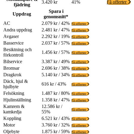
3.420 kr
41%
Få offerter
fjädring
Spara i
Uppdrag
genomsnitt*
AC
2.079 kr / 42%
Få offerter
Andra uppdrag
2.481 kr / 47%
Få offerter
Avgaser
2.292 kr / 19%
Få offerter
Basservice
2.037 kr / 57%
Få offerter
Besiktning och
1.456 kr / 57%
Få offerter
förkontroll
Bilservice
3.387 kr / 49%
Få offerter
Bromsar
2.696 kr / 38%
Få offerter
Dragkrok
5.140 kr / 34%
Få offerter
Däck, hjul &
616 kr / 43%
Få offerter
hjulbyte
Felsökning
1.487 kr / 80%
Få offerter
Hjulinställning
1.358 kr / 47%
Få offerter
Kamrem &
12.586 kr /
Få offerter
kamkedja
55%
Koppling
6.521 kr / 43%
Få offerter
Motor
3.760 kr / 32%
Få offerter
Oljebyte
1.875 kr / 59%
Få offerter