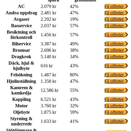
AC
2.079 kr
42%
Få offerter
Andra uppdrag
2.481 kr
47%
Få offerter
Avgaser
2.292 kr
19%
Få offerter
Basservice
2.037 kr
57%
Få offerter
Besiktning och
1.456 kr
57%
Få offerter
förkontroll
Bilservice
3.387 kr
49%
Få offerter
Bromsar
2.696 kr
38%
Få offerter
Dragkrok
5.140 kr
34%
Få offerter
Däck, hjul &
616 kr
43%
Få offerter
hjulbyte
Felsökning
1.487 kr
80%
Få offerter
Hjulinställning
1.358 kr
47%
Få offerter
Kamrem &
12.586 kr
55%
Få offerter
kamkedja
Koppling
6.521 kr
43%
Få offerter
Motor
3.760 kr
32%
Få offerter
Oljebyte
1.875 kr
59%
Få offerter
Styrning &
1.633 kr
41%
Få offerter
underrede
Stötdämpare &