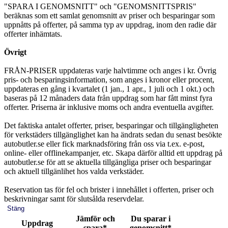
"SPARA I GENOMSNITT" och "GENOMSNITTSPRIS"
beräknas som ett samlat genomsnitt av priser och besparingar som
uppnåtts på offerter, på samma typ av uppdrag, inom den radie där
offerter inhämtats.
Övrigt
FRÅN-PRISER uppdateras varje halvtimme och anges i kr. Övrig
pris- och besparingsinformation, som anges i kronor eller procent,
uppdateras en gång i kvartalet (1 jan., 1 apr., 1 juli och 1 okt.) och
baseras på 12 månaders data från uppdrag som har fått minst fyra
offerter. Priserna är inklusive moms och andra eventuella avgifter.
Det faktiska antalet offerter, priser, besparingar och tillgängligheten
för verkstäders tillgänglighet kan ha ändrats sedan du senast besökte
autobutler.se eller fick marknadsföring från oss via t.ex. e-post,
online- eller offlinekampanjer, etc. Skapa därför alltid ett uppdrag på
autobutler.se för att se aktuella tillgängliga priser och besparingar
och aktuell tillgänlihet hos valda verkstäder.
Reservation tas för fel och brister i innehållet i offerten, priser och
beskrivningar samt för slutsålda reservdelar.
Stäng
Jämför och
Du sparar i
Uppdrag
spara*
genomsnitt*