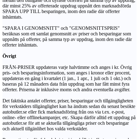
mellan den billigaste och dyraste offerten på samma typ av uppdrag,
där minst 25% av offerterade uppdrag uppnått den marknadsförda
SPARA UPP TILL besparingen, inom den radie där offerter
inhämtats.
"SPARA I GENOMSNITT" och "GENOMSNITTSPRIS"
beräknas som ett samlat genomsnitt av priser och besparingar som
uppnåtts på offerter, på samma typ av uppdrag, inom den radie där
offerter inhämtats.
Övrigt
FRÅN-PRISER uppdateras varje halvtimme och anges i kr. Övrig
pris- och besparingsinformation, som anges i kronor eller procent,
uppdateras en gång i kvartalet (1 jan., 1 apr., 1 juli och 1 okt.) och
baseras på 12 månaders data från uppdrag som har fått minst fyra
offerter. Priserna är inklusive moms och andra eventuella avgifter.
Det faktiska antalet offerter, priser, besparingar och tillgängligheten
för verkstäders tillgänglighet kan ha ändrats sedan du senast besökte
autobutler.se eller fick marknadsföring från oss via t.ex. e-post,
online- eller offlinekampanjer, etc. Skapa därför alltid ett uppdrag på
autobutler.se för att se aktuella tillgängliga priser och besparingar
och aktuell tillgänlihet hos valda verkstäder.