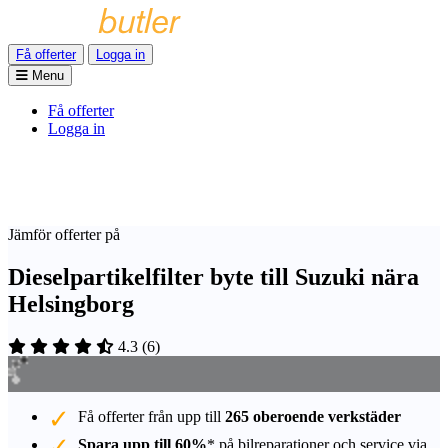
Få offerter
Logga in
Menu
Få offerter
Logga in
Jämför offerter på
Dieselpartikelfilter byte till Suzuki nära
Helsingborg
4.3
(
6
)
Få offerter från upp till
265 oberoende verkstäder
Spara upp till 60%
* på bilreparationer och service via