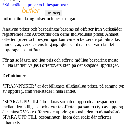
*Så beräknas priser och besparingar
Stäng
Information kring priser och besparingar
Angivna priser och besparingar baseras på offerter från verkstäder
registrerade hos Autobutler och deras individuella priser. Antalet
offerter, priser och besparingar kan variera beroende på bilmärke,
modell, år, verkstadens tillgänglighet samt när och var i landet
uppdraget ska utföras.
För att se lägsta möjliga pris och största möjliga besparing måste
"Hela landet" väljas i offertöversikten på det skapade uppdraget.
Definitioner
"FRÅN-PRISER" är det billigaste tillgängliga priset, på samma typ
av uppdrag, från verkstäder i hela landet.
"SPARA UPP TILL" beräknas som den uppnådda besparingen
mellan den billigaste och dyraste offerten på samma typ av uppdrag,
där minst 25% av offerterade uppdrag uppnått den marknadsförda
SPARA UPP TILL besparingen, inom den radie där offerter
inhämtats.