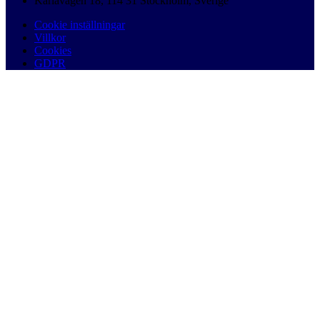
Karlavägen 18, 114 31 Stockholm, Sverige
Cookie inställningar
Villkor
Cookies
GDPR