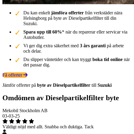
Du kan enkelt
jämföra offerter
från verkstäder nära
Helsingborg på byte av Dieselpartikelfilter till din
Suzuki.
Spara upp till 60%
* när du reparerar eller servicar via
Autobutler.
Vi ger dig extra säkerhet med
3 års garanti
på arbete
och delar.
Du slipper väntetider och kan tryggt
boka tid online
när
det passar dig.
Få offerter
Jämför offerter på
byte av Dieselpartikelfilter
till
Suzuki
Omdömen av Dieselpartikelfilter byte
Mekobil Stockholm AB
03-03-25
Väldigt nöjd med allt. Snabba och duktiga. Tack