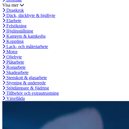
Visa mer
Dragkrok
Däck, däckbyte & hjulbyte
Elarbete
Felsökning
Hjulinställning
Kamrem & kamkedja
Koppling
Lack- och måleriarbete
Motor
Oljebyte
Plåtarbete
Rostarbete
Skadearbete
Stenskott & glasarbete
Styrning & underrede
Stötdämpare & fjädring
Tillbehör och extrautrustning
Växellåda