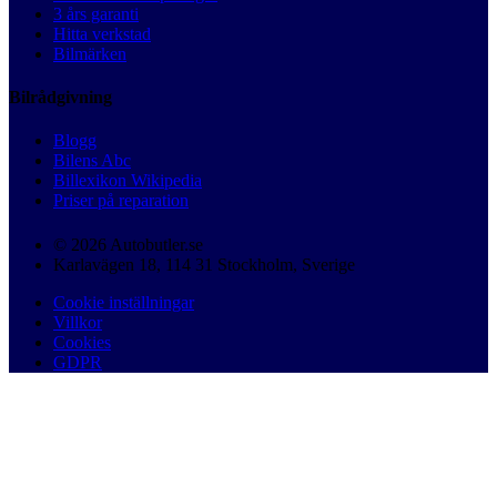
3 års garanti
Hitta verkstad
Bilmärken
Bilrådgivning
Blogg
Bilens Abc
Billexikon Wikipedia
Priser på reparation
© 2026 Autobutler.se
Karlavägen 18, 114 31 Stockholm, Sverige
Cookie inställningar
Villkor
Cookies
GDPR