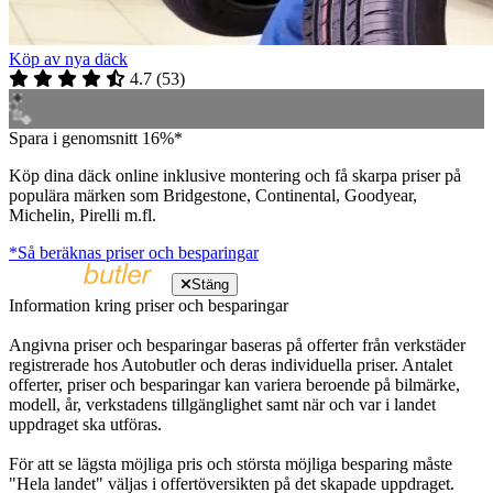
Köp av nya däck
4.7
(
53
)
Spara i genomsnitt 16%*
Köp dina däck online inklusive montering och få skarpa priser på
populära märken som Bridgestone, Continental, Goodyear,
Michelin, Pirelli m.fl.
*Så beräknas priser och besparingar
Stäng
Information kring priser och besparingar
Angivna priser och besparingar baseras på offerter från verkstäder
registrerade hos Autobutler och deras individuella priser. Antalet
offerter, priser och besparingar kan variera beroende på bilmärke,
modell, år, verkstadens tillgänglighet samt när och var i landet
uppdraget ska utföras.
För att se lägsta möjliga pris och största möjliga besparing måste
"Hela landet" väljas i offertöversikten på det skapade uppdraget.