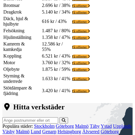
Bromsar
2.696 kr / 38%
Få offerter
Dragkrok
5.140 kr / 34%
Få offerter
Däck, hjul &
616 kr / 43%
Få offerter
hjulbyte
Felsökning
1.487 kr / 80%
Få offerter
Hjulinställning
1.358 kr / 47%
Få offerter
Kamrem &
12.586 kr /
Få offerter
kamkedja
55%
Koppling
6.521 kr / 43%
Få offerter
Motor
3.760 kr / 32%
Få offerter
Oljebyte
1.875 kr / 59%
Få offerter
Styrning &
1.633 kr / 41%
Få offerter
underrede
Stötdämpare &
3.420 kr / 41%
Få offerter
fjädring
Hitta verkstäder
Populära städer:
Stockholm
Göteborg
Malmö
Täby
Ystad
Upplands
Väsby
Malmö
Lund
Genarp
Helsingborg
Älvsered
Göteborg