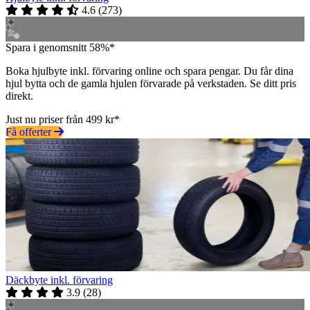
4.6
(
273
)
Spara i genomsnitt 58%*
Boka hjulbyte inkl. förvaring online och spara pengar. Du får dina
hjul bytta och de gamla hjulen förvarade på verkstaden. Se ditt pris
direkt.
Just nu priser från 499 kr*
Få offerter
Däckbyte inkl. förvaring
3.9
(
28
)