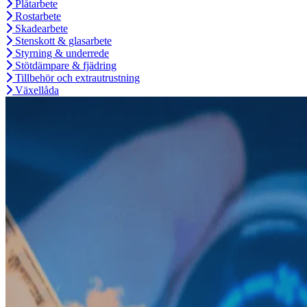
Plåtarbete
Rostarbete
Skadearbete
Stenskott & glasarbete
Styrning & underrede
Stötdämpare & fjädring
Tillbehör och extrautrustning
Växellåda