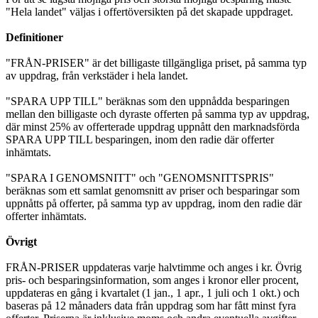
"Hela landet" väljas i offertöversikten på det skapade uppdraget.
Definitioner
"FRÅN-PRISER" är det billigaste tillgängliga priset, på samma typ
av uppdrag, från verkstäder i hela landet.
"SPARA UPP TILL" beräknas som den uppnådda besparingen
mellan den billigaste och dyraste offerten på samma typ av uppdrag,
där minst 25% av offerterade uppdrag uppnått den marknadsförda
SPARA UPP TILL besparingen, inom den radie där offerter
inhämtats.
"SPARA I GENOMSNITT" och "GENOMSNITTSPRIS"
beräknas som ett samlat genomsnitt av priser och besparingar som
uppnåtts på offerter, på samma typ av uppdrag, inom den radie där
offerter inhämtats.
Övrigt
FRÅN-PRISER uppdateras varje halvtimme och anges i kr. Övrig
pris- och besparingsinformation, som anges i kronor eller procent,
uppdateras en gång i kvartalet (1 jan., 1 apr., 1 juli och 1 okt.) och
baseras på 12 månaders data från uppdrag som har fått minst fyra