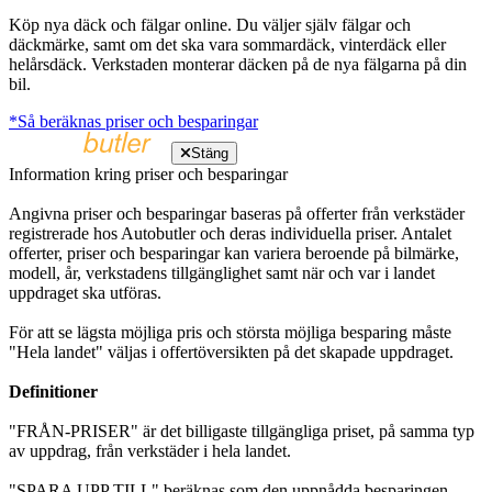
Köp nya däck och fälgar online. Du väljer själv fälgar och
däckmärke, samt om det ska vara sommardäck, vinterdäck eller
helårsdäck. Verkstaden monterar däcken på de nya fälgarna på din
bil.
*Så beräknas priser och besparingar
Stäng
Information kring priser och besparingar
Angivna priser och besparingar baseras på offerter från verkstäder
registrerade hos Autobutler och deras individuella priser. Antalet
offerter, priser och besparingar kan variera beroende på bilmärke,
modell, år, verkstadens tillgänglighet samt när och var i landet
uppdraget ska utföras.
För att se lägsta möjliga pris och största möjliga besparing måste
"Hela landet" väljas i offertöversikten på det skapade uppdraget.
Definitioner
"FRÅN-PRISER" är det billigaste tillgängliga priset, på samma typ
av uppdrag, från verkstäder i hela landet.
"SPARA UPP TILL" beräknas som den uppnådda besparingen