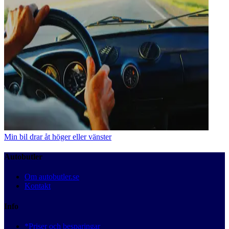
Min bil drar åt höger eller vänster
Autobutler
Om autobutler.se
Kontakt
Info
*Priser och besparingar