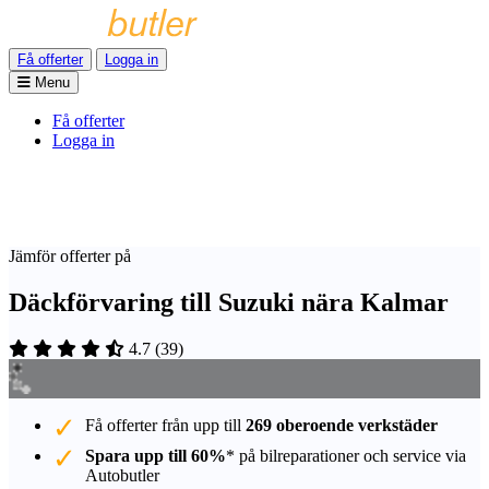
Få offerter
Logga in
Menu
Få offerter
Logga in
Jämför offerter på
Däckförvaring till Suzuki nära Kalmar
4.7
(
39
)
Få offerter från upp till
269 oberoende verkstäder
Spara upp till 60%
* på bilreparationer och service via
Autobutler