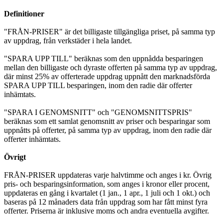
Definitioner
"FRÅN-PRISER" är det billigaste tillgängliga priset, på samma typ
av uppdrag, från verkstäder i hela landet.
"SPARA UPP TILL" beräknas som den uppnådda besparingen
mellan den billigaste och dyraste offerten på samma typ av uppdrag,
där minst 25% av offerterade uppdrag uppnått den marknadsförda
SPARA UPP TILL besparingen, inom den radie där offerter
inhämtats.
"SPARA I GENOMSNITT" och "GENOMSNITTSPRIS"
beräknas som ett samlat genomsnitt av priser och besparingar som
uppnåtts på offerter, på samma typ av uppdrag, inom den radie där
offerter inhämtats.
Övrigt
FRÅN-PRISER uppdateras varje halvtimme och anges i kr. Övrig
pris- och besparingsinformation, som anges i kronor eller procent,
uppdateras en gång i kvartalet (1 jan., 1 apr., 1 juli och 1 okt.) och
baseras på 12 månaders data från uppdrag som har fått minst fyra
offerter. Priserna är inklusive moms och andra eventuella avgifter.