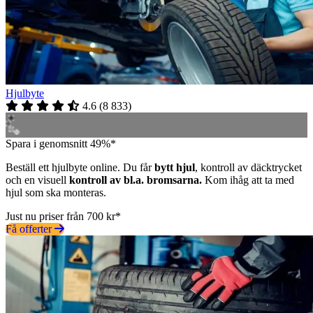
Hjulbyte
4.6
(
8 833
)
Spara i genomsnitt 49%*
Beställ ett hjulbyte online. Du får
bytt hjul
, kontroll av däcktrycket
och en visuell
kontroll av bl.a. bromsarna.
Kom ihåg att ta med
hjul som ska monteras.
Just nu priser från 700 kr*
Få offerter