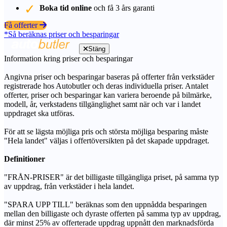
Boka tid online
och få 3 års garanti
Få offerter
*Så beräknas priser och besparingar
Stäng
Information kring priser och besparingar
Angivna priser och besparingar baseras på offerter från verkstäder
registrerade hos Autobutler och deras individuella priser. Antalet
offerter, priser och besparingar kan variera beroende på bilmärke,
modell, år, verkstadens tillgänglighet samt när och var i landet
uppdraget ska utföras.
För att se lägsta möjliga pris och största möjliga besparing måste
"Hela landet" väljas i offertöversikten på det skapade uppdraget.
Definitioner
"FRÅN-PRISER" är det billigaste tillgängliga priset, på samma typ
av uppdrag, från verkstäder i hela landet.
"SPARA UPP TILL" beräknas som den uppnådda besparingen
mellan den billigaste och dyraste offerten på samma typ av uppdrag,
där minst 25% av offerterade uppdrag uppnått den marknadsförda