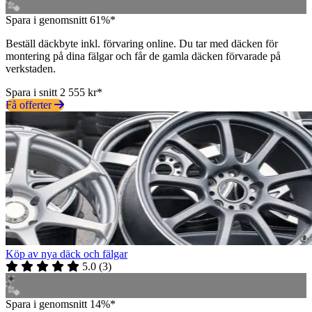
Spara i genomsnitt 61%*
Beställ däckbyte inkl. förvaring online. Du tar med däcken för
montering på dina fälgar och får de gamla däcken förvarade på
verkstaden.
Spara i snitt 2 555 kr*
Få offerter
Köp av nya däck och fälgar
5.0
(
3
)
Spara i genomsnitt 14%*