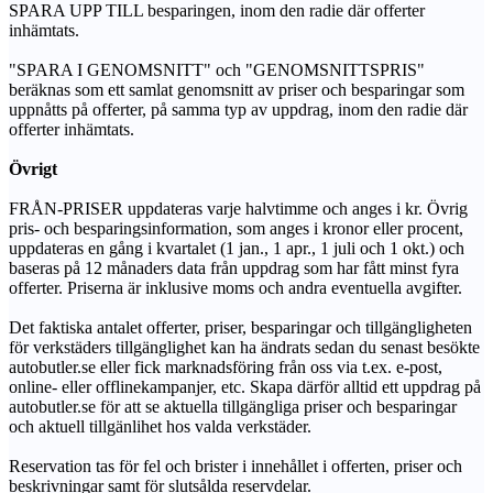
SPARA UPP TILL besparingen, inom den radie där offerter
inhämtats.
"SPARA I GENOMSNITT" och "GENOMSNITTSPRIS"
beräknas som ett samlat genomsnitt av priser och besparingar som
uppnåtts på offerter, på samma typ av uppdrag, inom den radie där
offerter inhämtats.
Övrigt
FRÅN-PRISER uppdateras varje halvtimme och anges i kr. Övrig
pris- och besparingsinformation, som anges i kronor eller procent,
uppdateras en gång i kvartalet (1 jan., 1 apr., 1 juli och 1 okt.) och
baseras på 12 månaders data från uppdrag som har fått minst fyra
offerter. Priserna är inklusive moms och andra eventuella avgifter.
Det faktiska antalet offerter, priser, besparingar och tillgängligheten
för verkstäders tillgänglighet kan ha ändrats sedan du senast besökte
autobutler.se eller fick marknadsföring från oss via t.ex. e-post,
online- eller offlinekampanjer, etc. Skapa därför alltid ett uppdrag på
autobutler.se för att se aktuella tillgängliga priser och besparingar
och aktuell tillgänlihet hos valda verkstäder.
Reservation tas för fel och brister i innehållet i offerten, priser och
beskrivningar samt för slutsålda reservdelar.