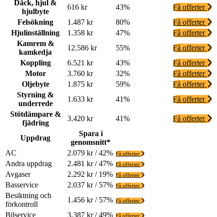
Däck, hjul &
616 kr
43%
Få offerter
hjulbyte
Felsökning
1.487 kr
80%
Få offerter
Hjulinställning
1.358 kr
47%
Få offerter
Kamrem &
12.586 kr
55%
Få offerter
kamkedja
Koppling
6.521 kr
43%
Få offerter
Motor
3.760 kr
32%
Få offerter
Oljebyte
1.875 kr
59%
Få offerter
Styrning &
1.633 kr
41%
Få offerter
underrede
Stötdämpare &
3.420 kr
41%
Få offerter
fjädring
Spara i
Uppdrag
genomsnitt*
AC
2.079 kr / 42%
Få offerter
Andra uppdrag
2.481 kr / 47%
Få offerter
Avgaser
2.292 kr / 19%
Få offerter
Basservice
2.037 kr / 57%
Få offerter
Besiktning och
1.456 kr / 57%
Få offerter
förkontroll
Bilservice
3.387 kr / 49%
Få offerter