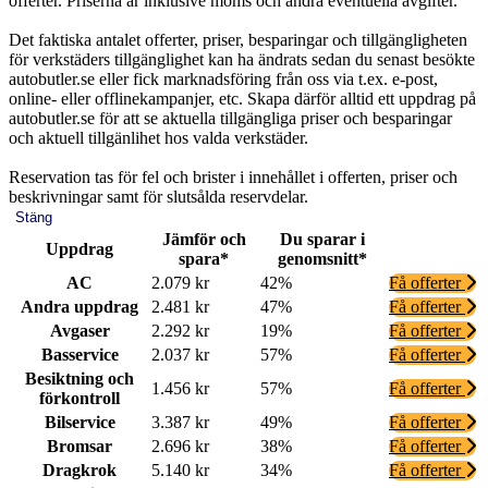
offerter. Priserna är inklusive moms och andra eventuella avgifter.
Det faktiska antalet offerter, priser, besparingar och tillgängligheten
för verkstäders tillgänglighet kan ha ändrats sedan du senast besökte
autobutler.se eller fick marknadsföring från oss via t.ex. e-post,
online- eller offlinekampanjer, etc. Skapa därför alltid ett uppdrag på
autobutler.se för att se aktuella tillgängliga priser och besparingar
och aktuell tillgänlihet hos valda verkstäder.
Reservation tas för fel och brister i innehållet i offerten, priser och
beskrivningar samt för slutsålda reservdelar.
Stäng
Jämför och
Du sparar i
Uppdrag
spara*
genomsnitt*
AC
2.079 kr
42%
Få offerter
Andra uppdrag
2.481 kr
47%
Få offerter
Avgaser
2.292 kr
19%
Få offerter
Basservice
2.037 kr
57%
Få offerter
Besiktning och
1.456 kr
57%
Få offerter
förkontroll
Bilservice
3.387 kr
49%
Få offerter
Bromsar
2.696 kr
38%
Få offerter
Dragkrok
5.140 kr
34%
Få offerter