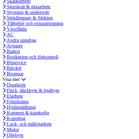
Skadearbete
Stenskott & glasarbete
Styrning & underrede
Stötdämpare & fjädring
Tillbehör och extrautrustning
Växellåda
AC
Andra uppdrag
Avgaser
Batteri
Besiktning och förkontroll
Bilservice
Bilvård
Bromsar
Visa mer
Dragkrok
Däck, däckbyte & hjulbyte
Elarbete
Felsökning
Hjulinställning
Kamrem & kamkedja
Koppling
Lack- och måleriarbete
Motor
Oljebyte