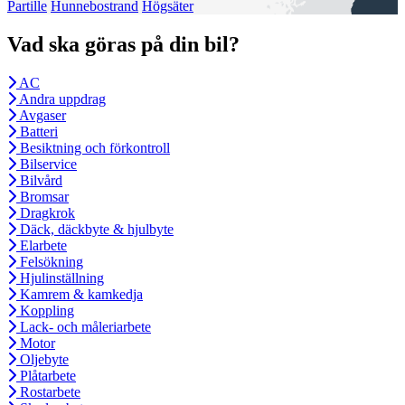
Partille
Hunnebostrand
Högsäter
Vad ska göras på din bil?
AC
Andra uppdrag
Avgaser
Batteri
Besiktning och förkontroll
Bilservice
Bilvård
Bromsar
Dragkrok
Däck, däckbyte & hjulbyte
Elarbete
Felsökning
Hjulinställning
Kamrem & kamkedja
Koppling
Lack- och måleriarbete
Motor
Oljebyte
Plåtarbete
Rostarbete