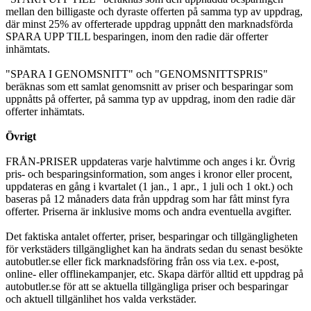
mellan den billigaste och dyraste offerten på samma typ av uppdrag,
där minst 25% av offerterade uppdrag uppnått den marknadsförda
SPARA UPP TILL besparingen, inom den radie där offerter
inhämtats.
"SPARA I GENOMSNITT" och "GENOMSNITTSPRIS"
beräknas som ett samlat genomsnitt av priser och besparingar som
uppnåtts på offerter, på samma typ av uppdrag, inom den radie där
offerter inhämtats.
Övrigt
FRÅN-PRISER uppdateras varje halvtimme och anges i kr. Övrig
pris- och besparingsinformation, som anges i kronor eller procent,
uppdateras en gång i kvartalet (1 jan., 1 apr., 1 juli och 1 okt.) och
baseras på 12 månaders data från uppdrag som har fått minst fyra
offerter. Priserna är inklusive moms och andra eventuella avgifter.
Det faktiska antalet offerter, priser, besparingar och tillgängligheten
för verkstäders tillgänglighet kan ha ändrats sedan du senast besökte
autobutler.se eller fick marknadsföring från oss via t.ex. e-post,
online- eller offlinekampanjer, etc. Skapa därför alltid ett uppdrag på
autobutler.se för att se aktuella tillgängliga priser och besparingar
och aktuell tillgänlihet hos valda verkstäder.