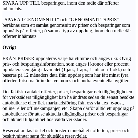
SPARA UPP TILL besparingen, inom den radie där offerter
inhämtats.
"SPARA I GENOMSNITT" och "GENOMSNITTSPRIS"
beräknas som ett samlat genomsnitt av priser och besparingar som
uppnåtts på offerter, på samma typ av uppdrag, inom den radie där
offerter inhämtats.
Övrigt
FRÅN-PRISER uppdateras varje halvtimme och anges i kr. Övrig
pris- och besparingsinformation, som anges i kronor eller procent,
uppdateras en gång i kvartalet (1 jan., 1 apr., 1 juli och 1 okt.) och
baseras på 12 månaders data från uppdrag som har fått minst fyra
offerter. Priserna är inklusive moms och andra eventuella avgifter.
Det faktiska antalet offerter, priser, besparingar och tillgängligheten
för verkstäders tillgänglighet kan ha ändrats sedan du senast besökte
autobutler.se eller fick marknadsföring från oss via t.ex. e-post,
online- eller offlinekampanjer, etc. Skapa därför alltid ett uppdrag på
autobutler.se för att se aktuella tillgängliga priser och besparingar
och aktuell tillgänlihet hos valda verkstäder.
Reservation tas för fel och brister i innehållet i offerten, priser och
beskrivningar samt för slutsålda reservdelar.