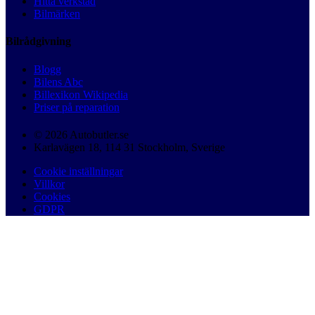
Hitta verkstad
Bilmärken
Bilrådgivning
Blogg
Bilens Abc
Billexikon Wikipedia
Priser på reparation
© 2026 Autobutler.se
Karlavägen 18, 114 31 Stockholm, Sverige
Cookie inställningar
Villkor
Cookies
GDPR