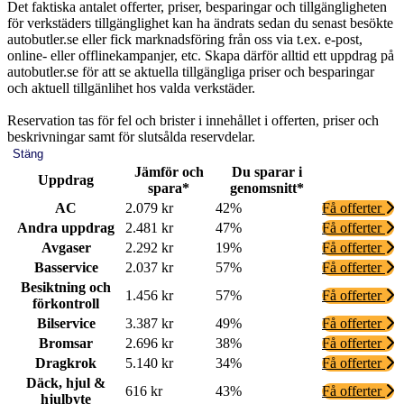
Det faktiska antalet offerter, priser, besparingar och tillgängligheten
för verkstäders tillgänglighet kan ha ändrats sedan du senast besökte
autobutler.se eller fick marknadsföring från oss via t.ex. e-post,
online- eller offlinekampanjer, etc. Skapa därför alltid ett uppdrag på
autobutler.se för att se aktuella tillgängliga priser och besparingar
och aktuell tillgänlihet hos valda verkstäder.
Reservation tas för fel och brister i innehållet i offerten, priser och
beskrivningar samt för slutsålda reservdelar.
Stäng
Jämför och
Du sparar i
Uppdrag
spara*
genomsnitt*
AC
2.079 kr
42%
Få offerter
Andra uppdrag
2.481 kr
47%
Få offerter
Avgaser
2.292 kr
19%
Få offerter
Basservice
2.037 kr
57%
Få offerter
Besiktning och
1.456 kr
57%
Få offerter
förkontroll
Bilservice
3.387 kr
49%
Få offerter
Bromsar
2.696 kr
38%
Få offerter
Dragkrok
5.140 kr
34%
Få offerter
Däck, hjul &
616 kr
43%
Få offerter
hjulbyte