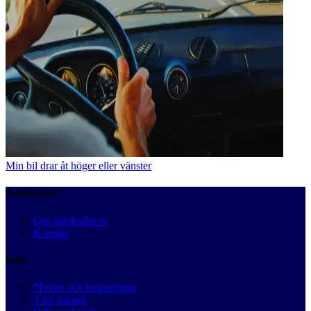
Min bil drar åt höger eller vänster
Autobutler
Om autobutler.se
Kontakt
Info
*Priser och besparingar
3 års garanti