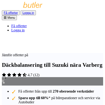
Få offerter
Logga in
Menu
Få offerter
Logga in
Jämför offerter på
Däckbalansering till Suzuki nära Varberg
4.7
(
12
)
Få offerter från upp till
270 oberoende verkstäder
Spara upp till 60%
* på bilreparationer och service via
Autobutler