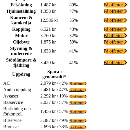
Felsökning
1.487 kr
80%
Få offerter
Hjulinställning
1.358 kr
47%
Få offerter
Kamrem &
12.586 kr
55%
Få offerter
kamkedja
Koppling
6.521 kr
43%
Få offerter
Motor
3.760 kr
32%
Få offerter
Oljebyte
1.875 kr
59%
Få offerter
Styrning &
1.633 kr
41%
Få offerter
underrede
Stötdämpare &
3.420 kr
41%
Få offerter
fjädring
Spara i
Uppdrag
genomsnitt*
AC
2.079 kr / 42%
Få offerter
Andra uppdrag
2.481 kr / 47%
Få offerter
Avgaser
2.292 kr / 19%
Få offerter
Basservice
2.037 kr / 57%
Få offerter
Besiktning och
1.456 kr / 57%
Få offerter
förkontroll
Bilservice
3.387 kr / 49%
Få offerter
Bromsar
2.696 kr / 38%
Få offerter