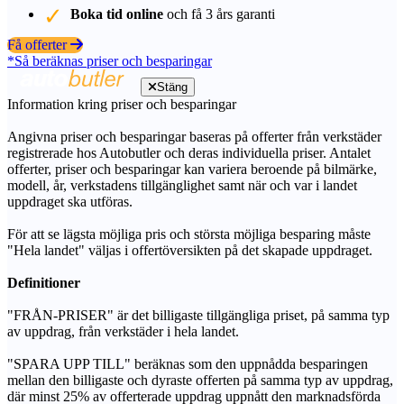
Boka tid online
och få 3 års garanti
Få offerter
*Så beräknas priser och besparingar
Stäng
Information kring priser och besparingar
Angivna priser och besparingar baseras på offerter från verkstäder
registrerade hos Autobutler och deras individuella priser. Antalet
offerter, priser och besparingar kan variera beroende på bilmärke,
modell, år, verkstadens tillgänglighet samt när och var i landet
uppdraget ska utföras.
För att se lägsta möjliga pris och största möjliga besparing måste
"Hela landet" väljas i offertöversikten på det skapade uppdraget.
Definitioner
"FRÅN-PRISER" är det billigaste tillgängliga priset, på samma typ
av uppdrag, från verkstäder i hela landet.
"SPARA UPP TILL" beräknas som den uppnådda besparingen
mellan den billigaste och dyraste offerten på samma typ av uppdrag,
där minst 25% av offerterade uppdrag uppnått den marknadsförda