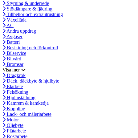
Styrning & underrede
Stötdämpare & fjädring
Tillbehör och extrautrustning
Växellåda
AC
Andra uppdrag
Avgaser
Batteri
Besiktning och förkontroll
Bilservice
Bilvård
Bromsar
Visa mer
Dragkrok
Däck, däckbyte & hjulbyte
Elarbete
Felsökning
Hjulinställning
Kamrem & kamkedja
Koppling
Lack- och måleriarbete
Motor
Oljebyte
Plåtarbete
Rostarbete