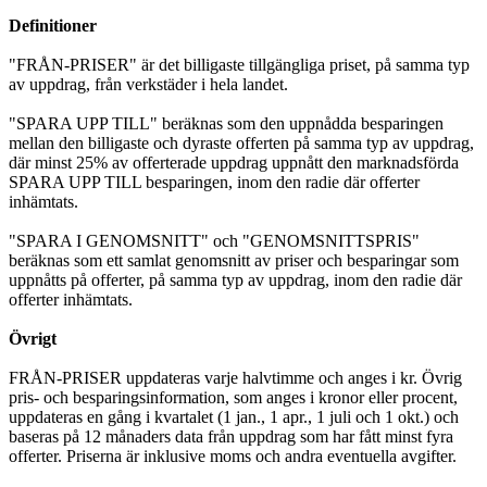
Definitioner
"FRÅN-PRISER" är det billigaste tillgängliga priset, på samma typ
av uppdrag, från verkstäder i hela landet.
"SPARA UPP TILL" beräknas som den uppnådda besparingen
mellan den billigaste och dyraste offerten på samma typ av uppdrag,
där minst 25% av offerterade uppdrag uppnått den marknadsförda
SPARA UPP TILL besparingen, inom den radie där offerter
inhämtats.
"SPARA I GENOMSNITT" och "GENOMSNITTSPRIS"
beräknas som ett samlat genomsnitt av priser och besparingar som
uppnåtts på offerter, på samma typ av uppdrag, inom den radie där
offerter inhämtats.
Övrigt
FRÅN-PRISER uppdateras varje halvtimme och anges i kr. Övrig
pris- och besparingsinformation, som anges i kronor eller procent,
uppdateras en gång i kvartalet (1 jan., 1 apr., 1 juli och 1 okt.) och
baseras på 12 månaders data från uppdrag som har fått minst fyra
offerter. Priserna är inklusive moms och andra eventuella avgifter.