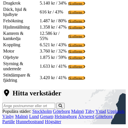
Dragkrok
5.140 kr / 34%
Få offerter
Däck, hjul &
616 kr / 43%
Få offerter
hjulbyte
Felsökning
1.487 kr / 80%
Få offerter
Hjulinställning
1.358 kr / 47%
Få offerter
Kamrem &
12.586 kr /
Få offerter
kamkedja
55%
Koppling
6.521 kr / 43%
Få offerter
Motor
3.760 kr / 32%
Få offerter
Oljebyte
1.875 kr / 59%
Få offerter
Styrning &
1.633 kr / 41%
Få offerter
underrede
Stötdämpare &
3.420 kr / 41%
Få offerter
fjädring
Hitta verkstäder
Populära städer:
Stockholm
Göteborg
Malmö
Täby
Ystad
Upplands
Väsby
Malmö
Lund
Genarp
Helsingborg
Älvsered
Göteborg
Partille
Hunnebostrand
Högsäter