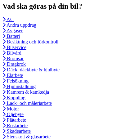
Vad ska göras på din bil?
AC
Andra uppdrag
Avgaser
Batteri
Besiktning och förkontroll
Bilservice
Bilvård
Bromsar
Dragkrok
Däck, däckbyte & hjulbyte
Elarbete
Felsökning
Hjulinställning
Kamrem & kamkedja
Koppling
Lack- och måleriarbete
Motor
Oljebyte
Plåtarbete
Rostarbete
Skadearbete
Stenskott & glasarbete