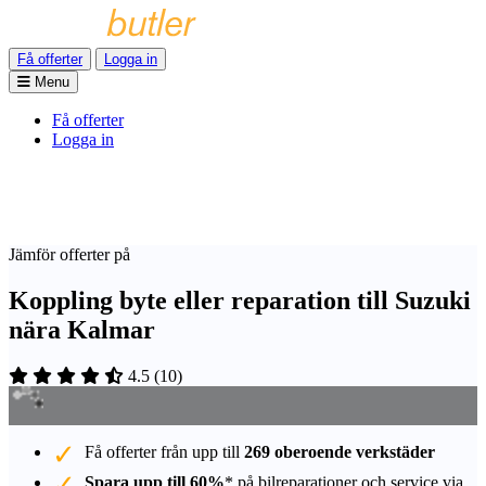
Få offerter
Logga in
Menu
Få offerter
Logga in
Jämför offerter på
Koppling byte eller reparation till Suzuki
nära Kalmar
4.5
(
10
)
Få offerter från upp till
269 oberoende verkstäder
Spara upp till 60%
* på bilreparationer och service via