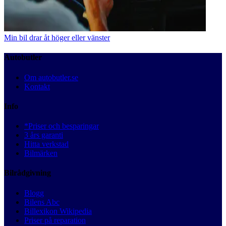
Min bil drar åt höger eller vänster
Autobutler
Om autobutler.se
Kontakt
Info
*Priser och besparingar
3 års garanti
Hitta verkstad
Bilmärken
Bilrådgivning
Blogg
Bilens Abc
Billexikon Wikipedia
Priser på reparation