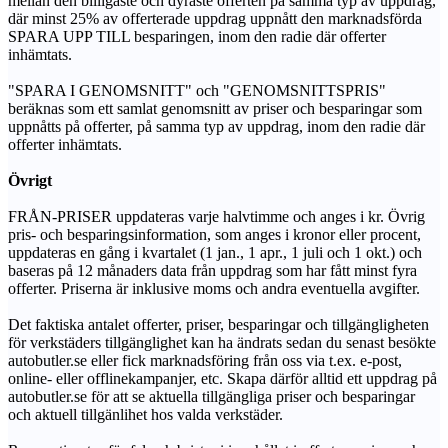
mellan den billigaste och dyraste offerten på samma typ av uppdrag,
där minst 25% av offerterade uppdrag uppnått den marknadsförda
SPARA UPP TILL besparingen, inom den radie där offerter
inhämtats.
"SPARA I GENOMSNITT" och "GENOMSNITTSPRIS"
beräknas som ett samlat genomsnitt av priser och besparingar som
uppnåtts på offerter, på samma typ av uppdrag, inom den radie där
offerter inhämtats.
Övrigt
FRÅN-PRISER uppdateras varje halvtimme och anges i kr. Övrig
pris- och besparingsinformation, som anges i kronor eller procent,
uppdateras en gång i kvartalet (1 jan., 1 apr., 1 juli och 1 okt.) och
baseras på 12 månaders data från uppdrag som har fått minst fyra
offerter. Priserna är inklusive moms och andra eventuella avgifter.
Det faktiska antalet offerter, priser, besparingar och tillgängligheten
för verkstäders tillgänglighet kan ha ändrats sedan du senast besökte
autobutler.se eller fick marknadsföring från oss via t.ex. e-post,
online- eller offlinekampanjer, etc. Skapa därför alltid ett uppdrag på
autobutler.se för att se aktuella tillgängliga priser och besparingar
och aktuell tillgänlihet hos valda verkstäder.