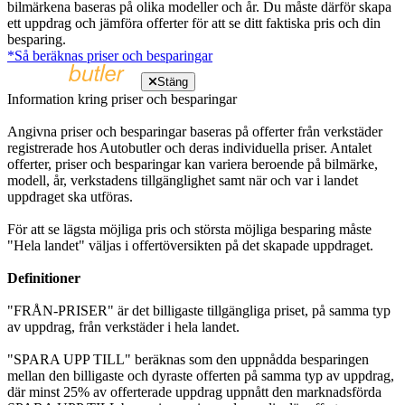
bilmärkena baseras på olika modeller och år. Du måste därför skapa
ett uppdrag och jämföra offerter för att se ditt faktiska pris och din
besparing.
*Så beräknas priser och besparingar
Stäng
Information kring priser och besparingar
Angivna priser och besparingar baseras på offerter från verkstäder
registrerade hos Autobutler och deras individuella priser. Antalet
offerter, priser och besparingar kan variera beroende på bilmärke,
modell, år, verkstadens tillgänglighet samt när och var i landet
uppdraget ska utföras.
För att se lägsta möjliga pris och största möjliga besparing måste
"Hela landet" väljas i offertöversikten på det skapade uppdraget.
Definitioner
"FRÅN-PRISER" är det billigaste tillgängliga priset, på samma typ
av uppdrag, från verkstäder i hela landet.
"SPARA UPP TILL" beräknas som den uppnådda besparingen
mellan den billigaste och dyraste offerten på samma typ av uppdrag,
där minst 25% av offerterade uppdrag uppnått den marknadsförda