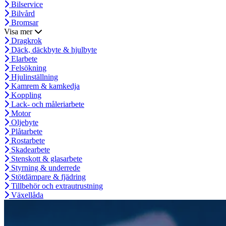
Bilservice
Bilvård
Bromsar
Visa mer
Dragkrok
Däck, däckbyte & hjulbyte
Elarbete
Felsökning
Hjulinställning
Kamrem & kamkedja
Koppling
Lack- och måleriarbete
Motor
Oljebyte
Plåtarbete
Rostarbete
Skadearbete
Stenskott & glasarbete
Styrning & underrede
Stötdämpare & fjädring
Tillbehör och extrautrustning
Växellåda