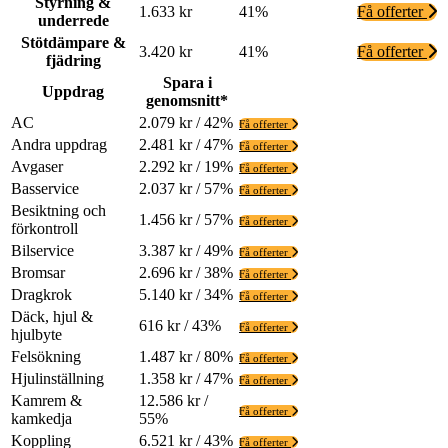
Styrning &
1.633 kr
41%
Få offerter
underrede
Stötdämpare &
3.420 kr
41%
Få offerter
fjädring
Spara i
Uppdrag
genomsnitt*
AC
2.079 kr / 42%
Få offerter
Andra uppdrag
2.481 kr / 47%
Få offerter
Avgaser
2.292 kr / 19%
Få offerter
Basservice
2.037 kr / 57%
Få offerter
Besiktning och
1.456 kr / 57%
Få offerter
förkontroll
Bilservice
3.387 kr / 49%
Få offerter
Bromsar
2.696 kr / 38%
Få offerter
Dragkrok
5.140 kr / 34%
Få offerter
Däck, hjul &
616 kr / 43%
Få offerter
hjulbyte
Felsökning
1.487 kr / 80%
Få offerter
Hjulinställning
1.358 kr / 47%
Få offerter
Kamrem &
12.586 kr /
Få offerter
kamkedja
55%
Koppling
6.521 kr / 43%
Få offerter