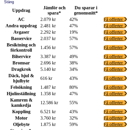
Stäng
Jämför och
Du sparar i
Uppdrag
spara*
genomsnitt*
AC
2.079 kr
42%
Få offerter
Andra uppdrag
2.481 kr
47%
Få offerter
Avgaser
2.292 kr
19%
Få offerter
Basservice
2.037 kr
57%
Få offerter
Besiktning och
1.456 kr
57%
Få offerter
förkontroll
Bilservice
3.387 kr
49%
Få offerter
Bromsar
2.696 kr
38%
Få offerter
Dragkrok
5.140 kr
34%
Få offerter
Däck, hjul &
616 kr
43%
Få offerter
hjulbyte
Felsökning
1.487 kr
80%
Få offerter
Hjulinställning
1.358 kr
47%
Få offerter
Kamrem &
12.586 kr
55%
Få offerter
kamkedja
Koppling
6.521 kr
43%
Få offerter
Motor
3.760 kr
32%
Få offerter
Oljebyte
1.875 kr
59%
Få offerter