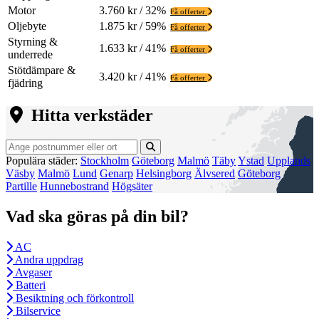
Motor
3.760 kr / 32%
Få offerter
Oljebyte
1.875 kr / 59%
Få offerter
Styrning &
1.633 kr / 41%
Få offerter
underrede
Stötdämpare &
3.420 kr / 41%
Få offerter
fjädring
Hitta verkstäder
Populära städer:
Stockholm
Göteborg
Malmö
Täby
Ystad
Upplands
Väsby
Malmö
Lund
Genarp
Helsingborg
Älvsered
Göteborg
Partille
Hunnebostrand
Högsäter
Vad ska göras på din bil?
AC
Andra uppdrag
Avgaser
Batteri
Besiktning och förkontroll
Bilservice