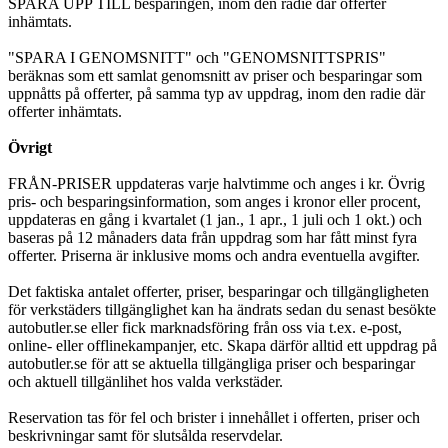
SPARA UPP TILL besparingen, inom den radie där offerter
inhämtats.
"SPARA I GENOMSNITT" och "GENOMSNITTSPRIS"
beräknas som ett samlat genomsnitt av priser och besparingar som
uppnåtts på offerter, på samma typ av uppdrag, inom den radie där
offerter inhämtats.
Övrigt
FRÅN-PRISER uppdateras varje halvtimme och anges i kr. Övrig
pris- och besparingsinformation, som anges i kronor eller procent,
uppdateras en gång i kvartalet (1 jan., 1 apr., 1 juli och 1 okt.) och
baseras på 12 månaders data från uppdrag som har fått minst fyra
offerter. Priserna är inklusive moms och andra eventuella avgifter.
Det faktiska antalet offerter, priser, besparingar och tillgängligheten
för verkstäders tillgänglighet kan ha ändrats sedan du senast besökte
autobutler.se eller fick marknadsföring från oss via t.ex. e-post,
online- eller offlinekampanjer, etc. Skapa därför alltid ett uppdrag på
autobutler.se för att se aktuella tillgängliga priser och besparingar
och aktuell tillgänlihet hos valda verkstäder.
Reservation tas för fel och brister i innehållet i offerten, priser och
beskrivningar samt för slutsålda reservdelar.