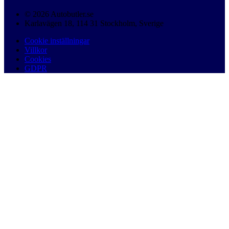
© 2026 Autobutler.se
Karlavägen 18, 114 31 Stockholm, Sverige
Cookie inställningar
Villkor
Cookies
GDPR