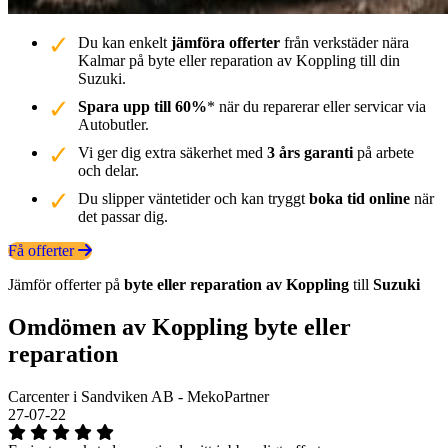
Du kan enkelt
jämföra offerter
från verkstäder nära
Kalmar på byte eller reparation av Koppling till din
Suzuki.
Spara upp till 60%
* när du reparerar eller servicar via
Autobutler.
Vi ger dig extra säkerhet med
3 års garanti
på arbete
och delar.
Du slipper väntetider och kan tryggt
boka tid online
när
det passar dig.
Få offerter
Jämför offerter på
byte eller reparation av Koppling
till
Suzuki
Omdömen av Koppling byte eller
reparation
Carcenter i Sandviken AB - MekoPartner
27-07-22