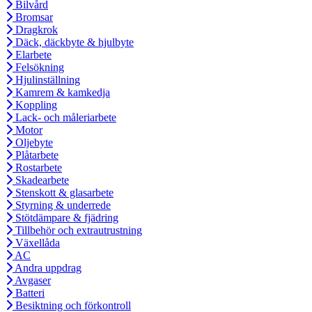
Bilvård
Bromsar
Dragkrok
Däck, däckbyte & hjulbyte
Elarbete
Felsökning
Hjulinställning
Kamrem & kamkedja
Koppling
Lack- och måleriarbete
Motor
Oljebyte
Plåtarbete
Rostarbete
Skadearbete
Stenskott & glasarbete
Styrning & underrede
Stötdämpare & fjädring
Tillbehör och extrautrustning
Växellåda
AC
Andra uppdrag
Avgaser
Batteri
Besiktning och förkontroll