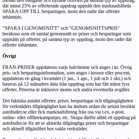
mellan den billigaste och dyraste offerten på samma typ av uppdrag,
där minst 25% av offerterade uppdrag uppnått den marknadsförda
SPARA UPP TILL besparingen, inom den radie där offerter
inhämtats.
"SPARA I GENOMSNITT" och "GENOMSNITTSPRIS"
beräknas som ett samlat genomsnitt av priser och besparingar som
uppnåtts på offerter, på samma typ av uppdrag, inom den radie där
offerter inhämtats.
Övrigt
FRÅN-PRISER uppdateras varje halvtimme och anges i kr. Övrig
pris- och besparingsinformation, som anges i kronor eller procent,
uppdateras en gång i kvartalet (1 jan., 1 apr., 1 juli och 1 okt.) och
baseras på 12 månaders data från uppdrag som har fått minst fyra
offerter. Priserna är inklusive moms och andra eventuella avgifter.
Det faktiska antalet offerter, priser, besparingar och tillgängligheten
för verkstäders tillgänglighet kan ha ändrats sedan du senast besökte
autobutler.se eller fick marknadsföring från oss via t.ex. e-post,
online- eller offlinekampanjer, etc. Skapa därför alltid ett uppdrag på
autobutler.se för att se aktuella tillgängliga priser och besparingar
och aktuell tillgänlihet hos valda verkstäder.