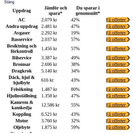
Stäng
Jämför och
Du sparar i
Uppdrag
spara*
genomsnitt*
AC
2.079 kr
42%
Få offerter
Andra uppdrag
2.481 kr
47%
Få offerter
Avgaser
2.292 kr
19%
Få offerter
Basservice
2.037 kr
57%
Få offerter
Besiktning och
1.456 kr
57%
Få offerter
förkontroll
Bilservice
3.387 kr
49%
Få offerter
Bromsar
2.696 kr
38%
Få offerter
Dragkrok
5.140 kr
34%
Få offerter
Däck, hjul &
616 kr
43%
Få offerter
hjulbyte
Felsökning
1.487 kr
80%
Få offerter
Hjulinställning
1.358 kr
47%
Få offerter
Kamrem &
12.586 kr
55%
Få offerter
kamkedja
Koppling
6.521 kr
43%
Få offerter
Motor
3.760 kr
32%
Få offerter
Oljebyte
1.875 kr
59%
Få offerter