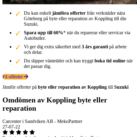
Du kan enkelt
jämföra offerter
från verkstäder nära
Göteborg på byte eller reparation av Koppling till din
Suzuki.
Spara upp till 60%
* när du reparerar eller servicar via
Autobutler.
Vi ger dig extra säkerhet med
3 års garanti
på arbete
och delar.
Du slipper väntetider och kan tryggt
boka tid online
när
det passar dig.
Få offerter
Jämför offerter på
byte eller reparation av Koppling
till
Suzuki
Omdömen av Koppling byte eller
reparation
Carcenter i Sandviken AB - MekoPartner
27-07-22