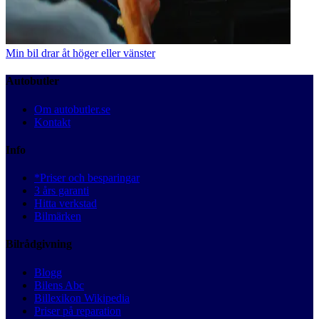
Min bil drar åt höger eller vänster
Autobutler
Om autobutler.se
Kontakt
Info
*Priser och besparingar
3 års garanti
Hitta verkstad
Bilmärken
Bilrådgivning
Blogg
Bilens Abc
Billexikon Wikipedia
Priser på reparation