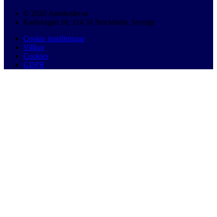
© 2026 Autobutler.se
Karlavägen 18, 114 31 Stockholm, Sverige
Cookie inställningar
Villkor
Cookies
GDPR