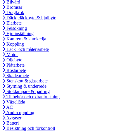
Bilvård
Bromsar
Dragkrok
Däck, däckbyte & hjulbyte
Elarbete
Felsökning
Hjulinställning
Kamrem & kamkedja
Koppling
Lack- och måleriarbete
Motor
Oljebyte
Plåtarbete
Rostarbete
Skadearbete
Stenskott & glasarbete
Styrning & underrede
Stötdämpare & fjädring
Tillbehör och extrautrustning
Växellåda
AC
Andra uppdrag
Avgaser
Batteri
Besiktning och förkontroll