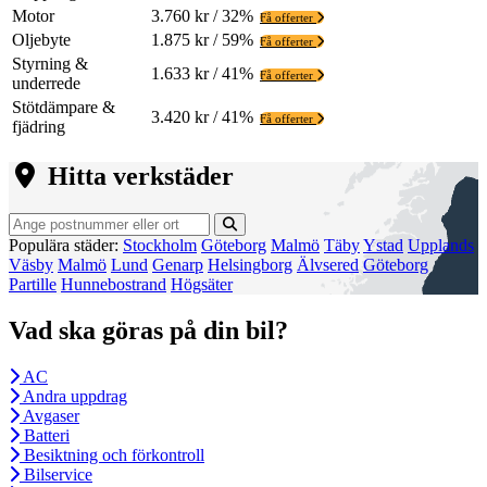
Motor
3.760 kr / 32%
Få offerter
Oljebyte
1.875 kr / 59%
Få offerter
Styrning &
1.633 kr / 41%
Få offerter
underrede
Stötdämpare &
3.420 kr / 41%
Få offerter
fjädring
Hitta verkstäder
Populära städer:
Stockholm
Göteborg
Malmö
Täby
Ystad
Upplands
Väsby
Malmö
Lund
Genarp
Helsingborg
Älvsered
Göteborg
Partille
Hunnebostrand
Högsäter
Vad ska göras på din bil?
AC
Andra uppdrag
Avgaser
Batteri
Besiktning och förkontroll
Bilservice