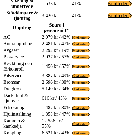
Styrning &
1.633 kr
41%
Få offerter
underrede
Stötdämpare &
3.420 kr
41%
Få offerter
fjädring
Spara i
Uppdrag
genomsnitt*
AC
2.079 kr / 42%
Få offerter
Andra uppdrag
2.481 kr / 47%
Få offerter
Avgaser
2.292 kr / 19%
Få offerter
Basservice
2.037 kr / 57%
Få offerter
Besiktning och
1.456 kr / 57%
Få offerter
förkontroll
Bilservice
3.387 kr / 49%
Få offerter
Bromsar
2.696 kr / 38%
Få offerter
Dragkrok
5.140 kr / 34%
Få offerter
Däck, hjul &
616 kr / 43%
Få offerter
hjulbyte
Felsökning
1.487 kr / 80%
Få offerter
Hjulinställning
1.358 kr / 47%
Få offerter
Kamrem &
12.586 kr /
Få offerter
kamkedja
55%
Koppling
6.521 kr / 43%
Få offerter