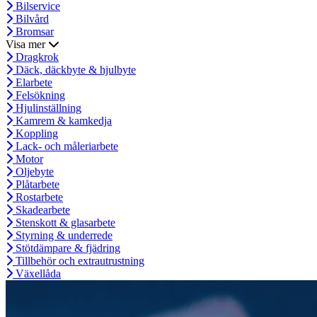
Bilservice
Bilvård
Bromsar
Visa mer
Dragkrok
Däck, däckbyte & hjulbyte
Elarbete
Felsökning
Hjulinställning
Kamrem & kamkedja
Koppling
Lack- och måleriarbete
Motor
Oljebyte
Plåtarbete
Rostarbete
Skadearbete
Stenskott & glasarbete
Styrning & underrede
Stötdämpare & fjädring
Tillbehör och extrautrustning
Växellåda