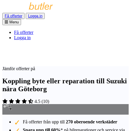
Få offerter
Logga in
Menu
Få offerter
Logga in
Jämför offerter på
Koppling byte eller reparation till Suzuki
nära Göteborg
4.5
(
10
)
Få offerter från upp till
270 oberoende verkstäder
Spara upp till 60%
* på bilreparationer och service via