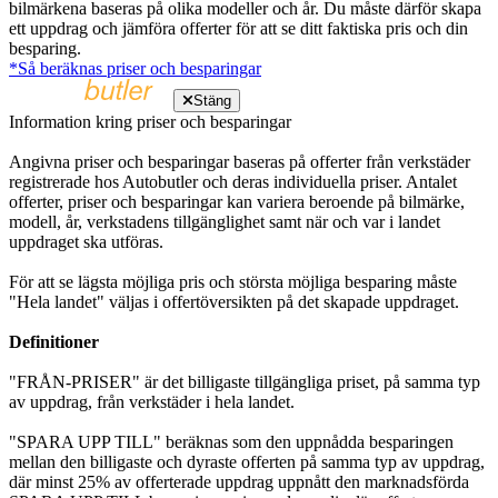
bilmärkena baseras på olika modeller och år. Du måste därför skapa
ett uppdrag och jämföra offerter för att se ditt faktiska pris och din
besparing.
*Så beräknas priser och besparingar
Stäng
Information kring priser och besparingar
Angivna priser och besparingar baseras på offerter från verkstäder
registrerade hos Autobutler och deras individuella priser. Antalet
offerter, priser och besparingar kan variera beroende på bilmärke,
modell, år, verkstadens tillgänglighet samt när och var i landet
uppdraget ska utföras.
För att se lägsta möjliga pris och största möjliga besparing måste
"Hela landet" väljas i offertöversikten på det skapade uppdraget.
Definitioner
"FRÅN-PRISER" är det billigaste tillgängliga priset, på samma typ
av uppdrag, från verkstäder i hela landet.
"SPARA UPP TILL" beräknas som den uppnådda besparingen
mellan den billigaste och dyraste offerten på samma typ av uppdrag,
där minst 25% av offerterade uppdrag uppnått den marknadsförda