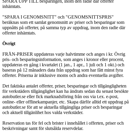
SPARA UPP TILL besparingen, inom den radie där offerter
inhämtats.
"SPARA I GENOMSNITT" och "GENOMSNITTSPRIS"
beräknas som ett samlat genomsnitt av priser och besparingar som
uppnåtts på offerter, på samma typ av uppdrag, inom den radie där
offerter inhämtats.
Övrigt
FRÅN-PRISER uppdateras varje halvtimme och anges i kr. Övrig
pris- och besparingsinformation, som anges i kronor eller procent,
uppdateras en gång i kvartalet (1 jan., 1 apr., 1 juli och 1 okt.) och
baseras på 12 månaders data från uppdrag som har fått minst fyra
offerter. Priserna är inklusive moms och andra eventuella avgifter.
Det faktiska antalet offerter, priser, besparingar och tillgängligheten
för verkstäders tillgänglighet kan ha ändrats sedan du senast besökte
autobutler.se eller fick marknadsföring från oss via t.ex. e-post,
online- eller offlinekampanjer, etc. Skapa därför alltid ett uppdrag på
autobutler.se för att se aktuella tillgängliga priser och besparingar
och aktuell tillgänlihet hos valda verkstäder.
Reservation tas för fel och brister i innehållet i offerten, priser och
beskrivningar samt för slutsålda reservdelar.