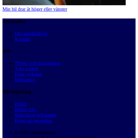
Min bil drar åt höger eller vänster
Autobutler
Om autobutler.se
Kontakt
Info
*Priser och besparingar
3 års garanti
Hitta verkstad
Bilmärken
Bilrådgivning
Blogg
Bilens Abc
Billexikon Wikipedia
Priser på reparation
© 2026 Autobutler.se