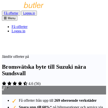
Få offerter
Logga in
Menu
Få offerter
Logga in
Jämför offerter på
Bromsvätska byte till Suzuki nära
Sundsvall
4.6
(
56
)
Få offerter från upp till
269 oberoende verkstäder
Spara upp till 60%
* på bilreparationer och service via