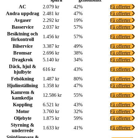
AC
2.079 kr
42%
Få offerter
Andra uppdrag
2.481 kr
47%
Få offerter
Avgaser
2.292 kr
19%
Få offerter
Basservice
2.037 kr
57%
Få offerter
Besiktning och
1.456 kr
57%
Få offerter
förkontroll
Bilservice
3.387 kr
49%
Få offerter
Bromsar
2.696 kr
38%
Få offerter
Dragkrok
5.140 kr
34%
Få offerter
Däck, hjul &
616 kr
43%
Få offerter
hjulbyte
Felsökning
1.487 kr
80%
Få offerter
Hjulinställning
1.358 kr
47%
Få offerter
Kamrem &
12.586 kr
55%
Få offerter
kamkedja
Koppling
6.521 kr
43%
Få offerter
Motor
3.760 kr
32%
Få offerter
Oljebyte
1.875 kr
59%
Få offerter
Styrning &
1.633 kr
41%
Få offerter
underrede
Stötdämpare &