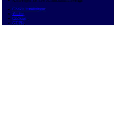
Karlavägen 18, 114 31 Stockholm, Sverige
Cookie inställningar
Villkor
Cookies
GDPR