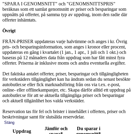
"SPARA I GENOMSNITT" och "GENOMSNITTSPRIS"
beräknas som ett samlat genomsnitt av priser och besparingar som
uppnåtts på offerter, på samma typ av uppdrag, inom den radie där
offerter inhämtats.
Övrigt
FRÅN-PRISER uppdateras varje halvtimme och anges i kr. Övrig
pris- och besparingsinformation, som anges i kronor eller procent,
uppdateras en gång i kvartalet (1 jan., 1 apr., 1 juli och 1 okt.) och
baseras på 12 månaders data från uppdrag som har fått minst fyra
offerter. Priserna är inklusive moms och andra eventuella avgifter.
Det faktiska antalet offerter, priser, besparingar och tillgängligheten
för verkstäders tillgänglighet kan ha ändrats sedan du senast besökte
autobutler.se eller fick marknadsföring från oss via t.ex. e-post,
online- eller offlinekampanjer, etc. Skapa därför alltid ett uppdrag på
autobutler.se för att se aktuella tillgängliga priser och besparingar
och aktuell tillgänlihet hos valda verkstäder.
Reservation tas för fel och brister i innehållet i offerten, priser och
beskrivningar samt för slutsålda reservdelar.
Stäng
Jämför och
Du sparar i
Uppdrag
spara*
genomsnitt*