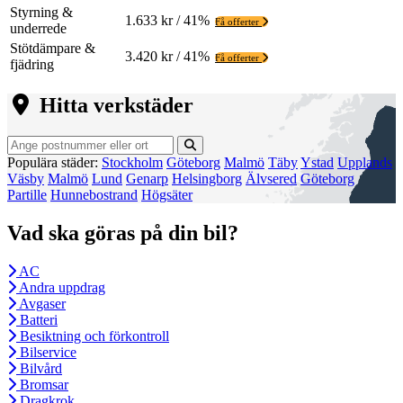
Styrning &
1.633 kr / 41%
Få offerter
underrede
Stötdämpare &
3.420 kr / 41%
Få offerter
fjädring
Hitta verkstäder
Populära städer:
Stockholm
Göteborg
Malmö
Täby
Ystad
Upplands
Väsby
Malmö
Lund
Genarp
Helsingborg
Älvsered
Göteborg
Partille
Hunnebostrand
Högsäter
Vad ska göras på din bil?
AC
Andra uppdrag
Avgaser
Batteri
Besiktning och förkontroll
Bilservice
Bilvård
Bromsar
Dragkrok