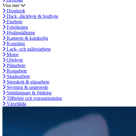
Visa mer
Dragkrok
Däck, däckbyte & hjulbyte
Elarbete
Felsökning
Hjulinställning
Kamrem & kamkedja
Koppling
Lack- och måleriarbete
Motor
Oljebyte
Plåtarbete
Rostarbete
Skadearbete
Stenskott & glasarbete
Styrning & underrede
Stötdämpare & fjädring
Tillbehör och extrautrustning
Växellåda