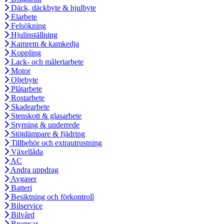
Däck, däckbyte & hjulbyte
Elarbete
Felsökning
Hjulinställning
Kamrem & kamkedja
Koppling
Lack- och måleriarbete
Motor
Oljebyte
Plåtarbete
Rostarbete
Skadearbete
Stenskott & glasarbete
Styrning & underrede
Stötdämpare & fjädring
Tillbehör och extrautrustning
Växellåda
AC
Andra uppdrag
Avgaser
Batteri
Besiktning och förkontroll
Bilservice
Bilvård
Bromsar