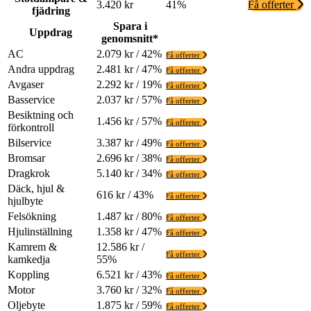
3.420 kr
41%
Få offerter
fjädring
Spara i
Uppdrag
genomsnitt*
AC
2.079 kr / 42%
Få offerter
Andra uppdrag
2.481 kr / 47%
Få offerter
Avgaser
2.292 kr / 19%
Få offerter
Basservice
2.037 kr / 57%
Få offerter
Besiktning och
1.456 kr / 57%
Få offerter
förkontroll
Bilservice
3.387 kr / 49%
Få offerter
Bromsar
2.696 kr / 38%
Få offerter
Dragkrok
5.140 kr / 34%
Få offerter
Däck, hjul &
616 kr / 43%
Få offerter
hjulbyte
Felsökning
1.487 kr / 80%
Få offerter
Hjulinställning
1.358 kr / 47%
Få offerter
Kamrem &
12.586 kr /
Få offerter
kamkedja
55%
Koppling
6.521 kr / 43%
Få offerter
Motor
3.760 kr / 32%
Få offerter
Oljebyte
1.875 kr / 59%
Få offerter