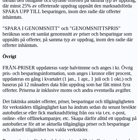
mellan den billigaste och dyraste offerten på samma typ av uppdrag,
där minst 25% av offerterade uppdrag uppnått den marknadsförda
SPARA UPP TILL besparingen, inom den radie där offerter
inhämtats.
"SPARA I GENOMSNITT" och "GENOMSNITTSPRIS"
beräknas som ett samlat genomsnitt av priser och besparingar som
uppnåtts på offerter, på samma typ av uppdrag, inom den radie där
offerter inhämtats.
Övrigt
FRÅN-PRISER uppdateras varje halvtimme och anges i kr. Övrig
pris- och besparingsinformation, som anges i kronor eller procent,
uppdateras en gång i kvartalet (1 jan., 1 apr., 1 juli och 1 okt.) och
baseras på 12 månaders data från uppdrag som har fått minst fyra
offerter. Priserna är inklusive moms och andra eventuella avgifter.
Det faktiska antalet offerter, priser, besparingar och tillgängligheten
för verkstäders tillgänglighet kan ha ändrats sedan du senast besökte
autobutler.se eller fick marknadsföring från oss via t.ex. e-post,
online- eller offlinekampanjer, etc. Skapa därför alltid ett uppdrag på
autobutler.se för att se aktuella tillgängliga priser och besparingar
och aktuell tillgänlihet hos valda verkstäder.