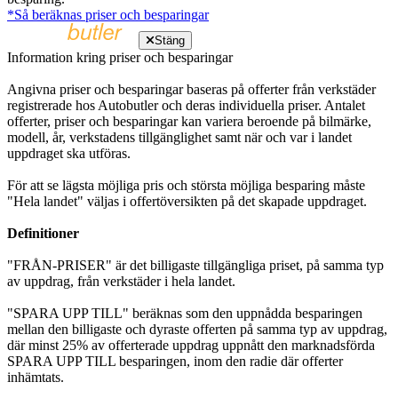
*Så beräknas priser och besparingar
Stäng
Information kring priser och besparingar
Angivna priser och besparingar baseras på offerter från verkstäder
registrerade hos Autobutler och deras individuella priser. Antalet
offerter, priser och besparingar kan variera beroende på bilmärke,
modell, år, verkstadens tillgänglighet samt när och var i landet
uppdraget ska utföras.
För att se lägsta möjliga pris och största möjliga besparing måste
"Hela landet" väljas i offertöversikten på det skapade uppdraget.
Definitioner
"FRÅN-PRISER" är det billigaste tillgängliga priset, på samma typ
av uppdrag, från verkstäder i hela landet.
"SPARA UPP TILL" beräknas som den uppnådda besparingen
mellan den billigaste och dyraste offerten på samma typ av uppdrag,
där minst 25% av offerterade uppdrag uppnått den marknadsförda
SPARA UPP TILL besparingen, inom den radie där offerter
inhämtats.