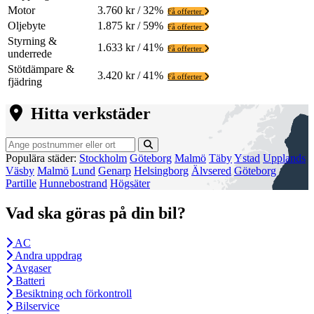
Motor
3.760 kr / 32%
Få offerter
Oljebyte
1.875 kr / 59%
Få offerter
Styrning &
1.633 kr / 41%
Få offerter
underrede
Stötdämpare &
3.420 kr / 41%
Få offerter
fjädring
Hitta verkstäder
Populära städer:
Stockholm
Göteborg
Malmö
Täby
Ystad
Upplands
Väsby
Malmö
Lund
Genarp
Helsingborg
Älvsered
Göteborg
Partille
Hunnebostrand
Högsäter
Vad ska göras på din bil?
AC
Andra uppdrag
Avgaser
Batteri
Besiktning och förkontroll
Bilservice