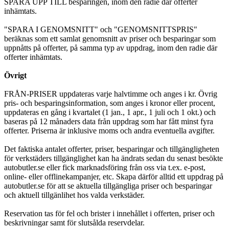
SPARA UPP TILL besparingen, inom den radie där offerter
inhämtats.
"SPARA I GENOMSNITT" och "GENOMSNITTSPRIS"
beräknas som ett samlat genomsnitt av priser och besparingar som
uppnåtts på offerter, på samma typ av uppdrag, inom den radie där
offerter inhämtats.
Övrigt
FRÅN-PRISER uppdateras varje halvtimme och anges i kr. Övrig
pris- och besparingsinformation, som anges i kronor eller procent,
uppdateras en gång i kvartalet (1 jan., 1 apr., 1 juli och 1 okt.) och
baseras på 12 månaders data från uppdrag som har fått minst fyra
offerter. Priserna är inklusive moms och andra eventuella avgifter.
Det faktiska antalet offerter, priser, besparingar och tillgängligheten
för verkstäders tillgänglighet kan ha ändrats sedan du senast besökte
autobutler.se eller fick marknadsföring från oss via t.ex. e-post,
online- eller offlinekampanjer, etc. Skapa därför alltid ett uppdrag på
autobutler.se för att se aktuella tillgängliga priser och besparingar
och aktuell tillgänlihet hos valda verkstäder.
Reservation tas för fel och brister i innehållet i offerten, priser och
beskrivningar samt för slutsålda reservdelar.