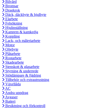
Bilvård
Bromsar
Dragkrok
Däck, däckbyte & hjulbyte
Elarbete
Felsökning
Hjulinställning
Kamrem & kamkedja
Koppling
Lack- och måleriarbete
Motor
Oljebyte
Plåtarbete
Rostarbete
Skadearbete
Stenskott & glasarbete
Styrning & underrede
Stötdämpare & fjädring
Tillbehör och extrautrustning
Växellåda
AC
Andra uppdrag
Avgaser
Batteri
Besiktning och förkontroll