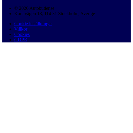
© 2026 Autobutler.se
Karlavägen 18, 114 31 Stockholm, Sverige
Cookie inställningar
Villkor
Cookies
GDPR