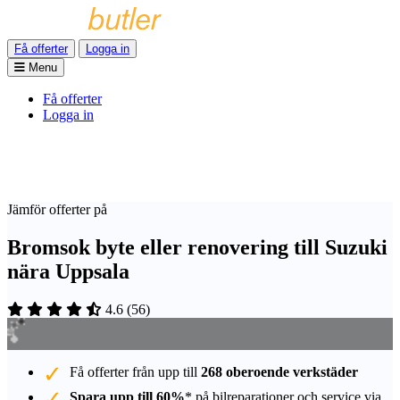
Få offerter
Logga in
Menu
Få offerter
Logga in
Jämför offerter på
Bromsok byte eller renovering till Suzuki
nära Uppsala
4.6
(
56
)
Få offerter från upp till
268 oberoende verkstäder
Spara upp till 60%
* på bilreparationer och service via