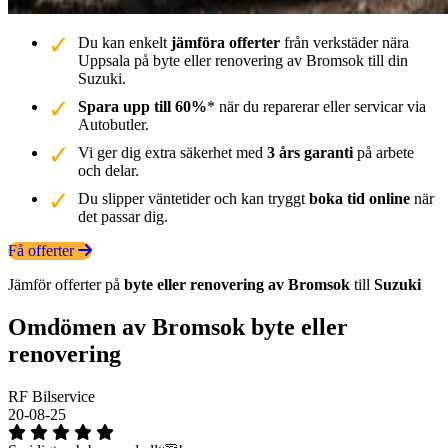
Du kan enkelt
jämföra offerter
från verkstäder nära
Uppsala på byte eller renovering av Bromsok till din
Suzuki.
Spara upp till 60%
* när du reparerar eller servicar via
Autobutler.
Vi ger dig extra säkerhet med
3 års garanti
på arbete
och delar.
Du slipper väntetider och kan tryggt
boka tid online
när
det passar dig.
Få offerter
Jämför offerter på
byte eller renovering av Bromsok
till
Suzuki
Omdömen av Bromsok byte eller
renovering
RF Bilservice
20-08-25