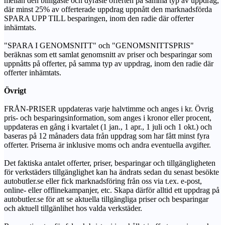
mellan den billigaste och dyraste offerten på samma typ av uppdrag,
där minst 25% av offerterade uppdrag uppnått den marknadsförda
SPARA UPP TILL besparingen, inom den radie där offerter
inhämtats.
"SPARA I GENOMSNITT" och "GENOMSNITTSPRIS"
beräknas som ett samlat genomsnitt av priser och besparingar som
uppnåtts på offerter, på samma typ av uppdrag, inom den radie där
offerter inhämtats.
Övrigt
FRÅN-PRISER uppdateras varje halvtimme och anges i kr. Övrig
pris- och besparingsinformation, som anges i kronor eller procent,
uppdateras en gång i kvartalet (1 jan., 1 apr., 1 juli och 1 okt.) och
baseras på 12 månaders data från uppdrag som har fått minst fyra
offerter. Priserna är inklusive moms och andra eventuella avgifter.
Det faktiska antalet offerter, priser, besparingar och tillgängligheten
för verkstäders tillgänglighet kan ha ändrats sedan du senast besökte
autobutler.se eller fick marknadsföring från oss via t.ex. e-post,
online- eller offlinekampanjer, etc. Skapa därför alltid ett uppdrag på
autobutler.se för att se aktuella tillgängliga priser och besparingar
och aktuell tillgänlihet hos valda verkstäder.