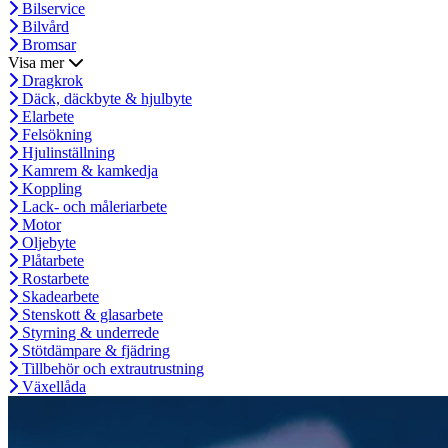
Bilservice
Bilvård
Bromsar
Visa mer
Dragkrok
Däck, däckbyte & hjulbyte
Elarbete
Felsökning
Hjulinställning
Kamrem & kamkedja
Koppling
Lack- och måleriarbete
Motor
Oljebyte
Plåtarbete
Rostarbete
Skadearbete
Stenskott & glasarbete
Styrning & underrede
Stötdämpare & fjädring
Tillbehör och extrautrustning
Växellåda