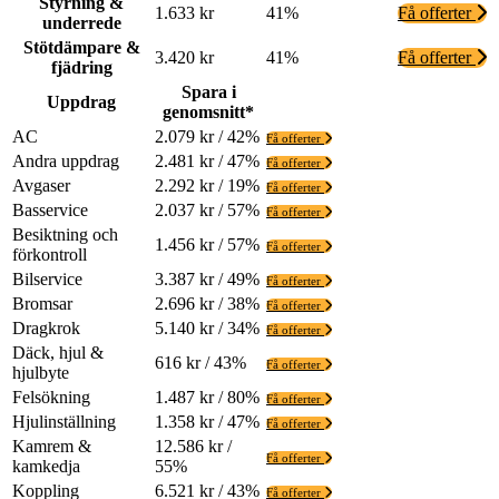
Styrning &
1.633 kr
41%
Få offerter
underrede
Stötdämpare &
3.420 kr
41%
Få offerter
fjädring
Spara i
Uppdrag
genomsnitt*
AC
2.079 kr / 42%
Få offerter
Andra uppdrag
2.481 kr / 47%
Få offerter
Avgaser
2.292 kr / 19%
Få offerter
Basservice
2.037 kr / 57%
Få offerter
Besiktning och
1.456 kr / 57%
Få offerter
förkontroll
Bilservice
3.387 kr / 49%
Få offerter
Bromsar
2.696 kr / 38%
Få offerter
Dragkrok
5.140 kr / 34%
Få offerter
Däck, hjul &
616 kr / 43%
Få offerter
hjulbyte
Felsökning
1.487 kr / 80%
Få offerter
Hjulinställning
1.358 kr / 47%
Få offerter
Kamrem &
12.586 kr /
Få offerter
kamkedja
55%
Koppling
6.521 kr / 43%
Få offerter