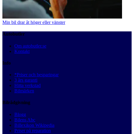
Min bil drar åt höger eller vänster
Autobutler
Om autobutler.se
Kontakt
Info
*Priser och besparingar
3 års garanti
Hitta verkstad
Bilmärken
Bilrådgivning
Blogg
Bilens Abc
Billexikon Wikipedia
Priser på reparation