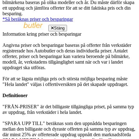
bilmärkena baseras på olika modeller och år. Du måste därför skapa
ett uppdrag och jämföra offerter för att se ditt faktiska pris och din
besparing.
*Så beräknas priser och besparingar
Stäng
Information kring priser och besparingar
Angivna priser och besparingar baseras på offerter från verkstäder
registrerade hos Autobutler och deras individuella priser. Antalet
offerter, priser och besparingar kan variera beroende på bilmärke,
modell, år, verkstadens tillgänglighet samt när och var i landet
uppdraget ska utföras.
För att se lägsta möjliga pris och största möjliga besparing måste
"Hela landet" väljas i offertöversikten på det skapade uppdraget.
Definitioner
"FRÅN-PRISER" är det billigaste tillgängliga priset, på samma typ
av uppdrag, från verkstäder i hela landet.
"SPARA UPP TILL" beräknas som den uppnådda besparingen
mellan den billigaste och dyraste offerten på samma typ av uppdrag,
där minst 25% av offerterade uppdrag uppnått den marknadsförda