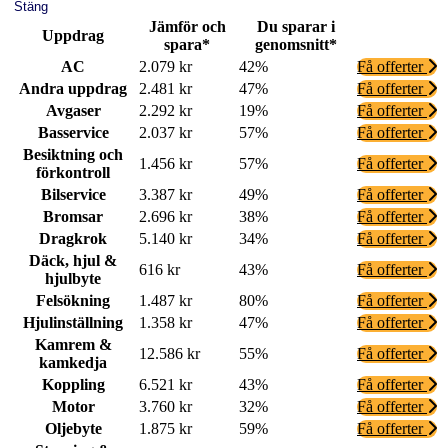
Stäng
Jämför och
Du sparar i
Uppdrag
spara*
genomsnitt*
AC
2.079 kr
42%
Få offerter
Andra uppdrag
2.481 kr
47%
Få offerter
Avgaser
2.292 kr
19%
Få offerter
Basservice
2.037 kr
57%
Få offerter
Besiktning och
1.456 kr
57%
Få offerter
förkontroll
Bilservice
3.387 kr
49%
Få offerter
Bromsar
2.696 kr
38%
Få offerter
Dragkrok
5.140 kr
34%
Få offerter
Däck, hjul &
616 kr
43%
Få offerter
hjulbyte
Felsökning
1.487 kr
80%
Få offerter
Hjulinställning
1.358 kr
47%
Få offerter
Kamrem &
12.586 kr
55%
Få offerter
kamkedja
Koppling
6.521 kr
43%
Få offerter
Motor
3.760 kr
32%
Få offerter
Oljebyte
1.875 kr
59%
Få offerter