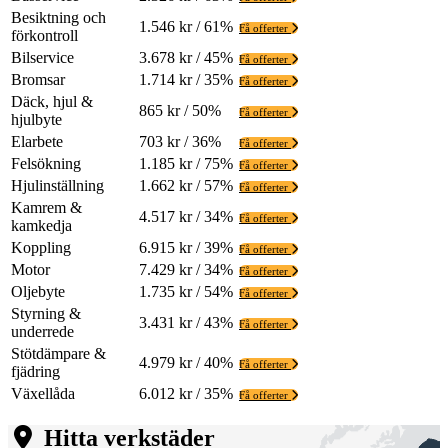
Besiktning och
1.546 kr / 61%
Få offerter
förkontroll
Bilservice
3.678 kr / 45%
Få offerter
Bromsar
1.714 kr / 35%
Få offerter
Däck, hjul &
865 kr / 50%
Få offerter
hjulbyte
Elarbete
703 kr / 36%
Få offerter
Felsökning
1.185 kr / 75%
Få offerter
Hjulinställning
1.662 kr / 57%
Få offerter
Kamrem &
4.517 kr / 34%
Få offerter
kamkedja
Koppling
6.915 kr / 39%
Få offerter
Motor
7.429 kr / 34%
Få offerter
Oljebyte
1.735 kr / 54%
Få offerter
Styrning &
3.431 kr / 43%
Få offerter
underrede
Stötdämpare &
4.979 kr / 40%
Få offerter
fjädring
Växellåda
6.012 kr / 35%
Få offerter
Hitta verkstäder