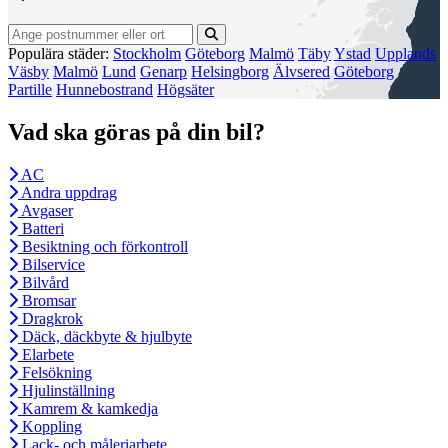
Populära städer:
Stockholm
Göteborg
Malmö
Täby
Ystad
Upplands
Väsby
Malmö
Lund
Genarp
Helsingborg
Älvsered
Göteborg
Partille
Hunnebostrand
Högsäter
Vad ska göras på din bil?
AC
Andra uppdrag
Avgaser
Batteri
Besiktning och förkontroll
Bilservice
Bilvård
Bromsar
Dragkrok
Däck, däckbyte & hjulbyte
Elarbete
Felsökning
Hjulinställning
Kamrem & kamkedja
Koppling
Lack- och måleriarbete