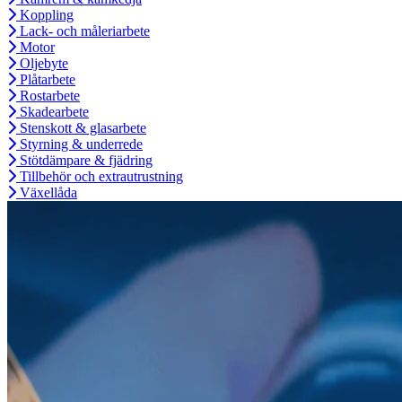
Koppling
Lack- och måleriarbete
Motor
Oljebyte
Plåtarbete
Rostarbete
Skadearbete
Stenskott & glasarbete
Styrning & underrede
Stötdämpare & fjädring
Tillbehör och extrautrustning
Växellåda