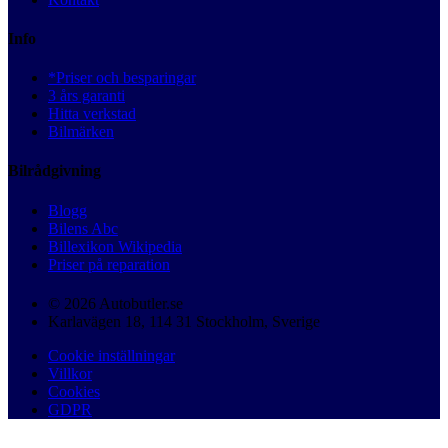
Info
*Priser och besparingar
3 års garanti
Hitta verkstad
Bilmärken
Bilrådgivning
Blogg
Bilens Abc
Billexikon Wikipedia
Priser på reparation
© 2026 Autobutler.se
Karlavägen 18, 114 31 Stockholm, Sverige
Cookie inställningar
Villkor
Cookies
GDPR