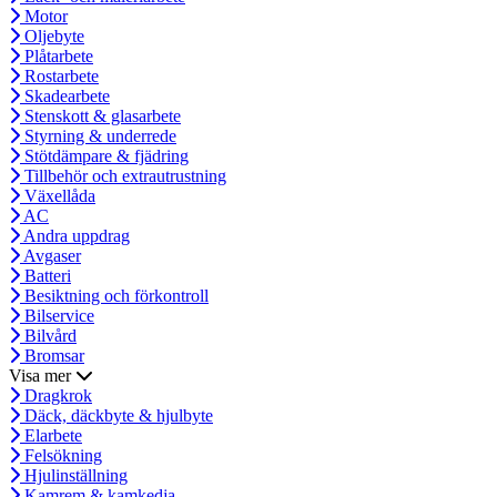
Motor
Oljebyte
Plåtarbete
Rostarbete
Skadearbete
Stenskott & glasarbete
Styrning & underrede
Stötdämpare & fjädring
Tillbehör och extrautrustning
Växellåda
AC
Andra uppdrag
Avgaser
Batteri
Besiktning och förkontroll
Bilservice
Bilvård
Bromsar
Visa mer
Dragkrok
Däck, däckbyte & hjulbyte
Elarbete
Felsökning
Hjulinställning
Kamrem & kamkedja