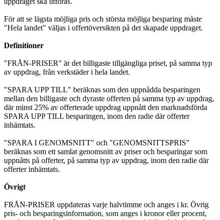
uppdraget ska utföras.
För att se lägsta möjliga pris och största möjliga besparing måste
"Hela landet" väljas i offertöversikten på det skapade uppdraget.
Definitioner
"FRÅN-PRISER" är det billigaste tillgängliga priset, på samma typ
av uppdrag, från verkstäder i hela landet.
"SPARA UPP TILL" beräknas som den uppnådda besparingen
mellan den billigaste och dyraste offerten på samma typ av uppdrag,
där minst 25% av offerterade uppdrag uppnått den marknadsförda
SPARA UPP TILL besparingen, inom den radie där offerter
inhämtats.
"SPARA I GENOMSNITT" och "GENOMSNITTSPRIS"
beräknas som ett samlat genomsnitt av priser och besparingar som
uppnåtts på offerter, på samma typ av uppdrag, inom den radie där
offerter inhämtats.
Övrigt
FRÅN-PRISER uppdateras varje halvtimme och anges i kr. Övrig
pris- och besparingsinformation, som anges i kronor eller procent,