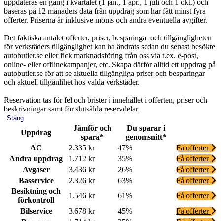
uppdateras en gång i kvartalet (1 jan., 1 apr., 1 juli och 1 okt.) och
baseras på 12 månaders data från uppdrag som har fått minst fyra
offerter. Priserna är inklusive moms och andra eventuella avgifter.
Det faktiska antalet offerter, priser, besparingar och tillgängligheten
för verkstäders tillgänglighet kan ha ändrats sedan du senast besökte
autobutler.se eller fick marknadsföring från oss via t.ex. e-post,
online- eller offlinekampanjer, etc. Skapa därför alltid ett uppdrag på
autobutler.se för att se aktuella tillgängliga priser och besparingar
och aktuell tillgänlihet hos valda verkstäder.
Reservation tas för fel och brister i innehållet i offerten, priser och
beskrivningar samt för slutsålda reservdelar.
Stäng
Jämför och
Du sparar i
Uppdrag
spara*
genomsnitt*
AC
2.335 kr
47%
Få offerter
Andra uppdrag
1.712 kr
35%
Få offerter
Avgaser
3.436 kr
26%
Få offerter
Basservice
2.326 kr
63%
Få offerter
Besiktning och
1.546 kr
61%
Få offerter
förkontroll
Bilservice
3.678 kr
45%
Få offerter