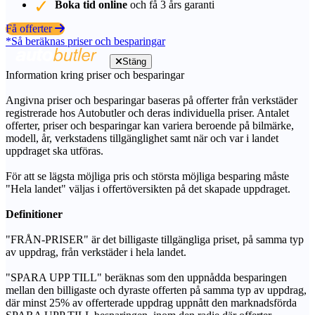
Boka tid online
och få 3 års garanti
Få offerter
*Så beräknas priser och besparingar
Stäng
Information kring priser och besparingar
Angivna priser och besparingar baseras på offerter från verkstäder
registrerade hos Autobutler och deras individuella priser. Antalet
offerter, priser och besparingar kan variera beroende på bilmärke,
modell, år, verkstadens tillgänglighet samt när och var i landet
uppdraget ska utföras.
För att se lägsta möjliga pris och största möjliga besparing måste
"Hela landet" väljas i offertöversikten på det skapade uppdraget.
Definitioner
"FRÅN-PRISER" är det billigaste tillgängliga priset, på samma typ
av uppdrag, från verkstäder i hela landet.
"SPARA UPP TILL" beräknas som den uppnådda besparingen
mellan den billigaste och dyraste offerten på samma typ av uppdrag,
där minst 25% av offerterade uppdrag uppnått den marknadsförda