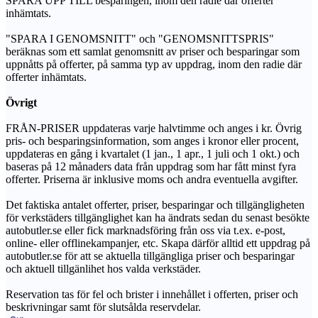
SPARA UPP TILL besparingen, inom den radie där offerter
inhämtats.
"SPARA I GENOMSNITT" och "GENOMSNITTSPRIS"
beräknas som ett samlat genomsnitt av priser och besparingar som
uppnåtts på offerter, på samma typ av uppdrag, inom den radie där
offerter inhämtats.
Övrigt
FRÅN-PRISER uppdateras varje halvtimme och anges i kr. Övrig
pris- och besparingsinformation, som anges i kronor eller procent,
uppdateras en gång i kvartalet (1 jan., 1 apr., 1 juli och 1 okt.) och
baseras på 12 månaders data från uppdrag som har fått minst fyra
offerter. Priserna är inklusive moms och andra eventuella avgifter.
Det faktiska antalet offerter, priser, besparingar och tillgängligheten
för verkstäders tillgänglighet kan ha ändrats sedan du senast besökte
autobutler.se eller fick marknadsföring från oss via t.ex. e-post,
online- eller offlinekampanjer, etc. Skapa därför alltid ett uppdrag på
autobutler.se för att se aktuella tillgängliga priser och besparingar
och aktuell tillgänlihet hos valda verkstäder.
Reservation tas för fel och brister i innehållet i offerten, priser och
beskrivningar samt för slutsålda reservdelar.