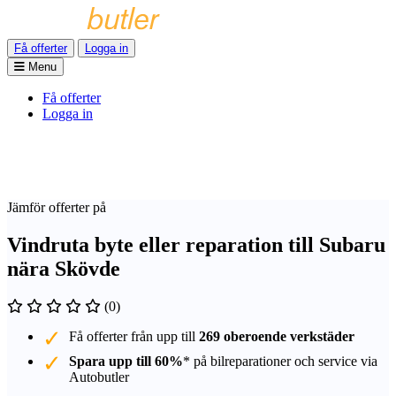
Få offerter
Logga in
Menu
Få offerter
Logga in
Jämför offerter på
Vindruta byte eller reparation till Subaru
nära Skövde
(0)
Få offerter från upp till
269 oberoende verkstäder
Spara upp till 60%
* på bilreparationer och service via
Autobutler