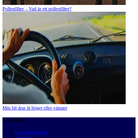
Pollenfilter – Vad är ett pollenfilter?
Min bil drar åt höger eller vänster
Autobutler
Om autobutler.se
Kontakt