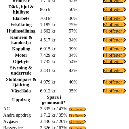
Bromsar
1.714 kr
35%
Få offerter
Däck, hjul &
865 kr
50%
Få offerter
hjulbyte
Elarbete
703 kr
36%
Få offerter
Felsökning
1.185 kr
75%
Få offerter
Hjulinställning
1.662 kr
57%
Få offerter
Kamrem &
4.517 kr
34%
Få offerter
kamkedja
Koppling
6.915 kr
39%
Få offerter
Motor
7.429 kr
34%
Få offerter
Oljebyte
1.735 kr
54%
Få offerter
Styrning &
3.431 kr
43%
Få offerter
underrede
Stötdämpare &
4.979 kr
40%
Få offerter
fjädring
Växellåda
6.012 kr
35%
Få offerter
Spara i
Uppdrag
genomsnitt*
AC
2.335 kr / 47%
Få offerter
Andra uppdrag
1.712 kr / 35%
Få offerter
Avgaser
3.436 kr / 26%
Få offerter
Basservice
2.326 kr / 63%
Få offerter