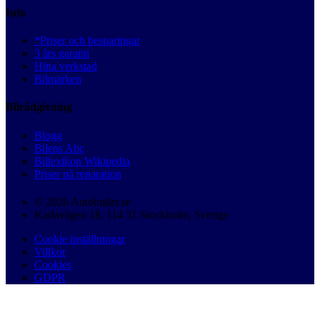
Info
*Priser och besparingar
3 års garanti
Hitta verkstad
Bilmärken
Bilrådgivning
Blogg
Bilens Abc
Billexikon Wikipedia
Priser på reparation
© 2026 Autobutler.se
Karlavägen 18, 114 31 Stockholm, Sverige
Cookie inställningar
Villkor
Cookies
GDPR