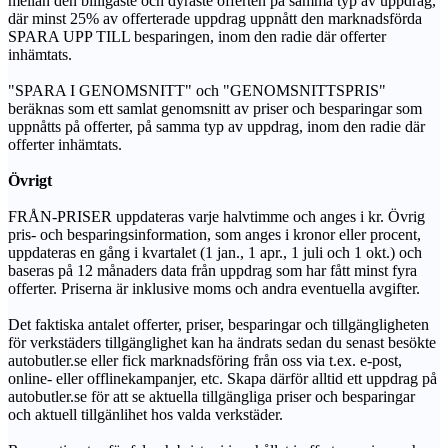
mellan den billigaste och dyraste offerten på samma typ av uppdrag,
där minst 25% av offerterade uppdrag uppnått den marknadsförda
SPARA UPP TILL besparingen, inom den radie där offerter
inhämtats.
"SPARA I GENOMSNITT" och "GENOMSNITTSPRIS"
beräknas som ett samlat genomsnitt av priser och besparingar som
uppnåtts på offerter, på samma typ av uppdrag, inom den radie där
offerter inhämtats.
Övrigt
FRÅN-PRISER uppdateras varje halvtimme och anges i kr. Övrig
pris- och besparingsinformation, som anges i kronor eller procent,
uppdateras en gång i kvartalet (1 jan., 1 apr., 1 juli och 1 okt.) och
baseras på 12 månaders data från uppdrag som har fått minst fyra
offerter. Priserna är inklusive moms och andra eventuella avgifter.
Det faktiska antalet offerter, priser, besparingar och tillgängligheten
för verkstäders tillgänglighet kan ha ändrats sedan du senast besökte
autobutler.se eller fick marknadsföring från oss via t.ex. e-post,
online- eller offlinekampanjer, etc. Skapa därför alltid ett uppdrag på
autobutler.se för att se aktuella tillgängliga priser och besparingar
och aktuell tillgänlihet hos valda verkstäder.