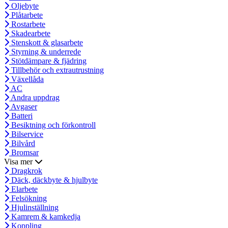
Oljebyte
Plåtarbete
Rostarbete
Skadearbete
Stenskott & glasarbete
Styrning & underrede
Stötdämpare & fjädring
Tillbehör och extrautrustning
Växellåda
AC
Andra uppdrag
Avgaser
Batteri
Besiktning och förkontroll
Bilservice
Bilvård
Bromsar
Visa mer
Dragkrok
Däck, däckbyte & hjulbyte
Elarbete
Felsökning
Hjulinställning
Kamrem & kamkedja
Koppling