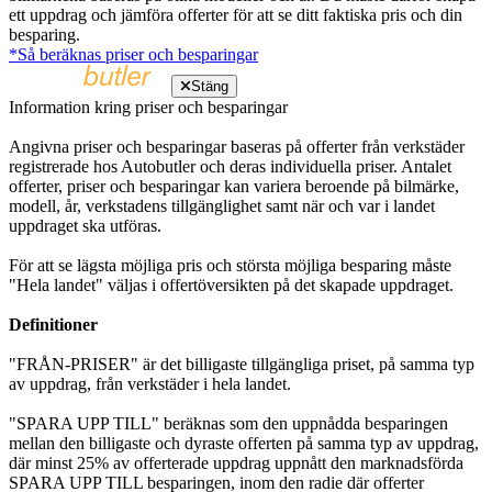
ett uppdrag och jämföra offerter för att se ditt faktiska pris och din
besparing.
*Så beräknas priser och besparingar
Stäng
Information kring priser och besparingar
Angivna priser och besparingar baseras på offerter från verkstäder
registrerade hos Autobutler och deras individuella priser. Antalet
offerter, priser och besparingar kan variera beroende på bilmärke,
modell, år, verkstadens tillgänglighet samt när och var i landet
uppdraget ska utföras.
För att se lägsta möjliga pris och största möjliga besparing måste
"Hela landet" väljas i offertöversikten på det skapade uppdraget.
Definitioner
"FRÅN-PRISER" är det billigaste tillgängliga priset, på samma typ
av uppdrag, från verkstäder i hela landet.
"SPARA UPP TILL" beräknas som den uppnådda besparingen
mellan den billigaste och dyraste offerten på samma typ av uppdrag,
där minst 25% av offerterade uppdrag uppnått den marknadsförda
SPARA UPP TILL besparingen, inom den radie där offerter