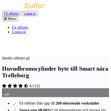
Få offerter
Logga in
Menu
Få offerter
Logga in
Jämför offerter på
Huvudbromscylinder byte till Smart nära
Trelleborg
4.3
(
3
)
Få offerter från upp till
269 oberoende verkstäder
Spara upp till 60%
* på bilreparationer och service via