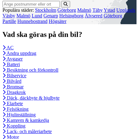
Populära städer:
Stockholm
Göteborg
Malmö
Täby
Ystad
Upplands
Väsby
Malmö
Lund
Genarp
Helsingborg
Älvsered
Göteborg
Partille
Hunnebostrand
Högsäter
Vad ska göras på din bil?
AC
Andra uppdrag
Avgaser
Batteri
Besiktning och förkontroll
Bilservice
Bilvård
Bromsar
Dragkrok
Däck, däckbyte & hjulbyte
Elarbete
Felsökning
Hjulinställning
Kamrem & kamkedja
Koppling
Lack- och måleriarbete
Motor