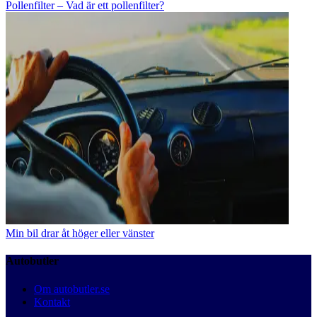
Pollenfilter – Vad är ett pollenfilter?
Min bil drar åt höger eller vänster
Autobutler
Om autobutler.se
Kontakt