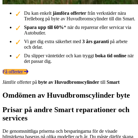
Du kan enkelt
jämföra offerter
från verkstäder nära
Trelleborg på byte av Huvudbromscylinder till din Smart.
Spara upp till 60%
* när du reparerar eller servicar via
Autobutler.
Vi ger dig extra säkerhet med
3 års garanti
på arbete
och delar.
Du slipper väntetider och kan tryggt
boka tid online
när
det passar dig.
Få offerter
Jämför offerter på
byte av Huvudbromscylinder
till
Smart
Omdömen av Huvudbromscylinder byte
Prisar på andre Smart reparationer och
services
De genomsnittliga priserna och besparingarna för de visade
bilmärkena baseras på olika modeller och år. Du måste därför skapa