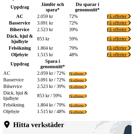
Jämför och
Du sparar i
Uppdrag
spara*
genomsnitt*
AC
2.059 kr
72%
Få offerter
Basservice
3.091 kr
72%
Få offerter
Bilservice
2.523 kr
39%
Få offerter
Däck, hjul &
853 kr
59%
Få offerter
hjulbyte
Felsökning
1.804 kr
79%
Få offerter
Oljebyte
1.515 kr
48%
Få offerter
Spara i
Uppdrag
genomsnitt*
AC
2.059 kr / 72%
Få offerter
Basservice
3.091 kr / 72%
Få offerter
Bilservice
2.523 kr / 39%
Få offerter
Däck, hjul &
853 kr / 59%
Få offerter
hjulbyte
Felsökning
1.804 kr / 79%
Få offerter
Oljebyte
1.515 kr / 48%
Få offerter
Hitta verkstäder