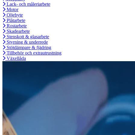
Lack- och måleriarbete
Motor
Oljebyte
Plåtarbete
Rostarbete
Skadearbete
Stenskott & glasarbete
Styrning & underrede
Stötdämpare & fjädring
Tillbehör och extrautrustning
Växellåda