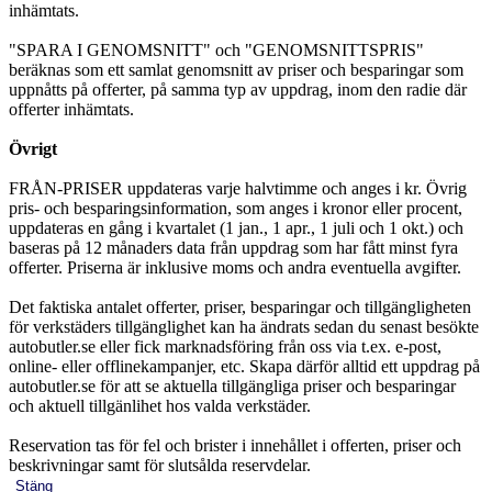
inhämtats.
"SPARA I GENOMSNITT" och "GENOMSNITTSPRIS"
beräknas som ett samlat genomsnitt av priser och besparingar som
uppnåtts på offerter, på samma typ av uppdrag, inom den radie där
offerter inhämtats.
Övrigt
FRÅN-PRISER uppdateras varje halvtimme och anges i kr. Övrig
pris- och besparingsinformation, som anges i kronor eller procent,
uppdateras en gång i kvartalet (1 jan., 1 apr., 1 juli och 1 okt.) och
baseras på 12 månaders data från uppdrag som har fått minst fyra
offerter. Priserna är inklusive moms och andra eventuella avgifter.
Det faktiska antalet offerter, priser, besparingar och tillgängligheten
för verkstäders tillgänglighet kan ha ändrats sedan du senast besökte
autobutler.se eller fick marknadsföring från oss via t.ex. e-post,
online- eller offlinekampanjer, etc. Skapa därför alltid ett uppdrag på
autobutler.se för att se aktuella tillgängliga priser och besparingar
och aktuell tillgänlihet hos valda verkstäder.
Reservation tas för fel och brister i innehållet i offerten, priser och
beskrivningar samt för slutsålda reservdelar.
Stäng