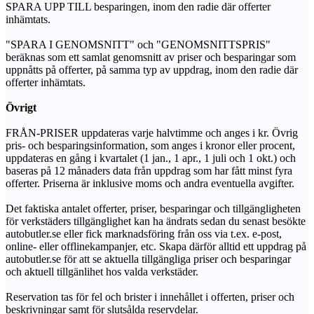
SPARA UPP TILL besparingen, inom den radie där offerter
inhämtats.
"SPARA I GENOMSNITT" och "GENOMSNITTSPRIS"
beräknas som ett samlat genomsnitt av priser och besparingar som
uppnåtts på offerter, på samma typ av uppdrag, inom den radie där
offerter inhämtats.
Övrigt
FRÅN-PRISER uppdateras varje halvtimme och anges i kr. Övrig
pris- och besparingsinformation, som anges i kronor eller procent,
uppdateras en gång i kvartalet (1 jan., 1 apr., 1 juli och 1 okt.) och
baseras på 12 månaders data från uppdrag som har fått minst fyra
offerter. Priserna är inklusive moms och andra eventuella avgifter.
Det faktiska antalet offerter, priser, besparingar och tillgängligheten
för verkstäders tillgänglighet kan ha ändrats sedan du senast besökte
autobutler.se eller fick marknadsföring från oss via t.ex. e-post,
online- eller offlinekampanjer, etc. Skapa därför alltid ett uppdrag på
autobutler.se för att se aktuella tillgängliga priser och besparingar
och aktuell tillgänlihet hos valda verkstäder.
Reservation tas för fel och brister i innehållet i offerten, priser och
beskrivningar samt för slutsålda reservdelar.