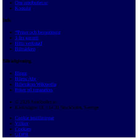
Om autobutler.se
Kontakt
Info
*Priser och besparingar
3 års garanti
Hitta verkstad
Bilmärken
Bilrådgivning
Blogg
Bilens Abc
Billexikon Wikipedia
Priser på reparation
© 2026 Autobutler.se
Karlavägen 18, 114 31 Stockholm, Sverige
Cookie inställningar
Villkor
Cookies
GDPR