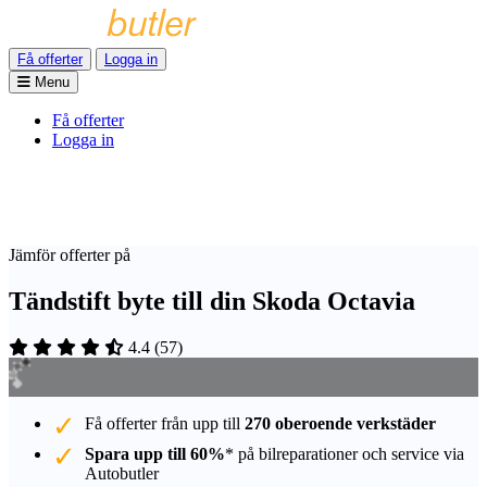
Få offerter
Logga in
Menu
Få offerter
Logga in
Jämför offerter på
Tändstift byte till din Skoda Octavia
4.4
(
57
)
Få offerter från upp till
270 oberoende verkstäder
Spara upp till 60%
* på bilreparationer och service via
Autobutler