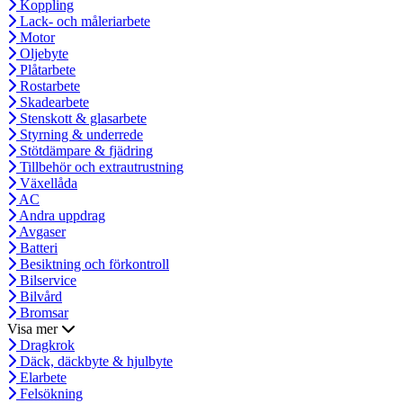
Koppling
Lack- och måleriarbete
Motor
Oljebyte
Plåtarbete
Rostarbete
Skadearbete
Stenskott & glasarbete
Styrning & underrede
Stötdämpare & fjädring
Tillbehör och extrautrustning
Växellåda
AC
Andra uppdrag
Avgaser
Batteri
Besiktning och förkontroll
Bilservice
Bilvård
Bromsar
Visa mer
Dragkrok
Däck, däckbyte & hjulbyte
Elarbete
Felsökning