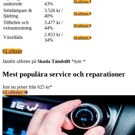
Få offerter
underrede
43%
Stötdämpare &
3.526 kr /
Få offerter
fjädring
40%
Tillbehör och
3.477 kr /
Få offerter
extrautrustning
44%
2.853 kr /
Växellåda
Få offerter
34%
Få offerter
Jämför offerter på
Skoda
Tändstift
*
byte *
Mest populära service och reparationer
Just nu priser från 625 kr*
Få offerter