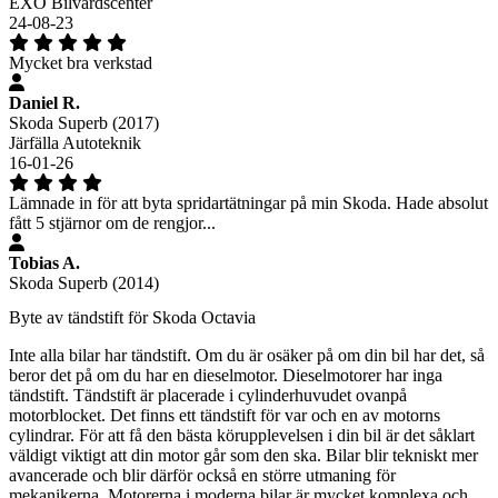
EXO Bilvårdscenter
24-08-23
Mycket bra verkstad
Daniel R.
Skoda Superb (2017)
Järfälla Autoteknik
16-01-26
Lämnade in för att byta spridartätningar på min Skoda. Hade absolut
fått 5 stjärnor om de rengjor...
Tobias A.
Skoda Superb (2014)
Byte av tändstift för Skoda Octavia
Inte alla bilar har tändstift. Om du är osäker på om din bil har det, så
beror det på om du har en dieselmotor. Dieselmotorer har inga
tändstift. Tändstift är placerade i cylinderhuvudet ovanpå
motorblocket. Det finns ett tändstift för var och en av motorns
cylindrar. För att få den bästa körupplevelsen i din bil är det såklart
väldigt viktigt att din motor går som den ska. Bilar blir tekniskt mer
avancerade och blir därför också en större utmaning för
mekanikerna. Motorerna i moderna bilar är mycket komplexa och