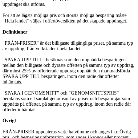
uppdraget ska utföras.
För att se lägsta möjliga pris och största möjliga besparing måste
"Hela landet" väljas i offertöversikten på det skapade uppdraget.
Definitioner
"FRÅN-PRISER" är det billigaste tillgängliga priset, på samma typ
av uppdrag, från verkstäder i hela landet.
"SPARA UPP TILL" beräknas som den uppnådda besparingen
mellan den billigaste och dyraste offerten på samma typ av uppdrag,
där minst 25% av offerterade uppdrag uppnått den marknadsförda
SPARA UPP TILL besparingen, inom den radie där offerter
inhämtats.
"SPARA I GENOMSNITT" och "GENOMSNITTSPRIS"
beräknas som ett samlat genomsnitt av priser och besparingar som
uppnåtts på offerter, på samma typ av uppdrag, inom den radie där
offerter inhämtats.
Övrigt
FRÅN-PRISER uppdateras varje halvtimme och anges i kr. Övrig
pris- och besparingsinformation, som anges i kronor eller procent,