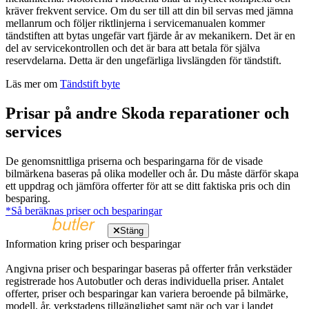
kräver frekvent service. Om du ser till att din bil servas med jämna
mellanrum och följer riktlinjerna i servicemanualen kommer
tändstiften att bytas ungefär vart fjärde år av mekanikern. Det är en
del av servicekontrollen och det är bara att betala för själva
reservdelarna. Detta är den ungefärliga livslängden för tändstift.
Läs mer om
Tändstift byte
Prisar på andre Skoda reparationer och
services
De genomsnittliga priserna och besparingarna för de visade
bilmärkena baseras på olika modeller och år. Du måste därför skapa
ett uppdrag och jämföra offerter för att se ditt faktiska pris och din
besparing.
*Så beräknas priser och besparingar
Stäng
Information kring priser och besparingar
Angivna priser och besparingar baseras på offerter från verkstäder
registrerade hos Autobutler och deras individuella priser. Antalet
offerter, priser och besparingar kan variera beroende på bilmärke,
modell, år, verkstadens tillgänglighet samt när och var i landet