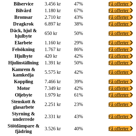
Bilservice
3.456 kr
47%
Få offerter
Bilvård
1.180 kr
67%
Få offerter
Bromsar
2.710 kr
43%
Få offerter
Dragkrok
6.897 kr
38%
Få offerter
Däck, hjul &
650 kr
50%
Få offerter
hjulbyte
Elarbete
1.160 kr
29%
Få offerter
Felsökning
1.767 kr
86%
Få offerter
Hjulbyte
420 kr
42%
Få offerter
Hjulinställning
1.391 kr
50%
Få offerter
Kamrem &
5.575 kr
42%
Få offerter
kamkedja
Koppling
7.466 kr
39%
Få offerter
Motor
7.349 kr
42%
Få offerter
Oljebyte
1.979 kr
61%
Få offerter
Stenskott &
2.251 kr
23%
Få offerter
glasarbete
Styrning &
2.331 kr
43%
Få offerter
underrede
Stötdämpare &
3.526 kr
40%
Få offerter
fjädring