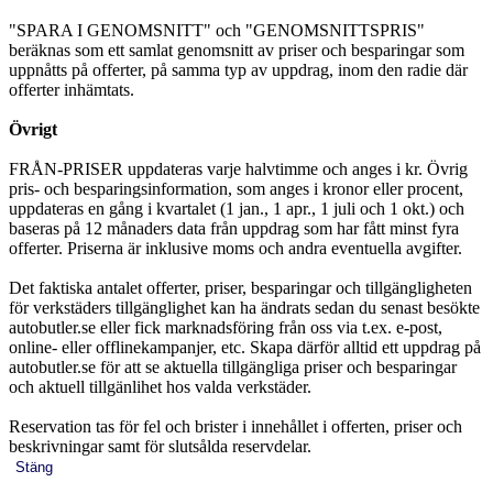
"SPARA I GENOMSNITT" och "GENOMSNITTSPRIS"
beräknas som ett samlat genomsnitt av priser och besparingar som
uppnåtts på offerter, på samma typ av uppdrag, inom den radie där
offerter inhämtats.
Övrigt
FRÅN-PRISER uppdateras varje halvtimme och anges i kr. Övrig
pris- och besparingsinformation, som anges i kronor eller procent,
uppdateras en gång i kvartalet (1 jan., 1 apr., 1 juli och 1 okt.) och
baseras på 12 månaders data från uppdrag som har fått minst fyra
offerter. Priserna är inklusive moms och andra eventuella avgifter.
Det faktiska antalet offerter, priser, besparingar och tillgängligheten
för verkstäders tillgänglighet kan ha ändrats sedan du senast besökte
autobutler.se eller fick marknadsföring från oss via t.ex. e-post,
online- eller offlinekampanjer, etc. Skapa därför alltid ett uppdrag på
autobutler.se för att se aktuella tillgängliga priser och besparingar
och aktuell tillgänlihet hos valda verkstäder.
Reservation tas för fel och brister i innehållet i offerten, priser och
beskrivningar samt för slutsålda reservdelar.
Stäng