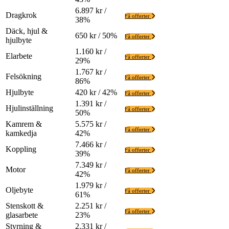
6.897 kr /
Dragkrok
Få offerter
38%
Däck, hjul &
650 kr / 50%
Få offerter
hjulbyte
1.160 kr /
Elarbete
Få offerter
29%
1.767 kr /
Felsökning
Få offerter
86%
Hjulbyte
420 kr / 42%
Få offerter
1.391 kr /
Hjulinställning
Få offerter
50%
Kamrem &
5.575 kr /
Få offerter
kamkedja
42%
7.466 kr /
Koppling
Få offerter
39%
7.349 kr /
Motor
Få offerter
42%
1.979 kr /
Oljebyte
Få offerter
61%
Stenskott &
2.251 kr /
Få offerter
glasarbete
23%
Styrning &
2.331 kr /