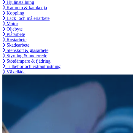
Hjulinställning
Kamrem & kamkedja
Koppling
Lack- och måleriarbete
Motor
Oljebyte
Plåtarbete
Rostarbete
Skadearbete
Stenskott & glasarbete
Styrning & underrede
Stötdämpare & fjädring
Tillbehör och extrautrustning
Växellåda