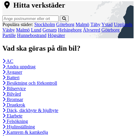
Hitta verkstäder
Populära städer:
Stockholm
Göteborg
Malmö
Täby
Ystad
Upplands
Väsby
Malmö
Lund
Genarp
Helsingborg
Älvsered
Göteborg
Partille
Hunnebostrand
Högsäter
Vad ska göras på din bil?
AC
Andra uppdrag
Avgaser
Batteri
Besiktning och förkontroll
Bilservice
Bilvård
Bromsar
Dragkrok
Däck, däckbyte & hjulbyte
Elarbete
Felsökning
Hjulinställning
Kamrem & kamkedja