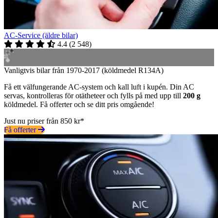
AC-Service (äldre bilar)
4.4
(
2 548
)
Vanligtvis bilar från 1970-2017 (köldmedel R134A)
Få ett välfungerande AC-system och kall luft i kupén. Din AC
servas, kontrolleras för otätheteer och fylls på med upp till
200 g
köldmedel. Få offerter och se ditt pris omgående!
Just nu priser från 850 kr*
Få offerter