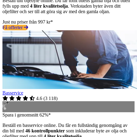
Beställ ditt oljebyte online. Du får tömt bilens gamla olja och bilen
fylls upp med
4 liter kvalitetsolja
. Verkstaden byter även ditt
oljefilter och ser till att göra sig av med den gamla oljan.
Just nu priser från 997 kr*
Få offerter
Basservice
4.6
(
3 118
)
Spara i genomsnitt 62%*
Beställ en basservice online. Du får en fullständig genomgång av
din bil med
46 kontrollpunkter
som inkluderar byte av olja och
oljefilter med upp till
4 liter kvalitetsolja
.