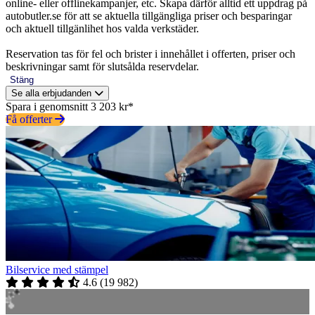
online- eller offlinekampanjer, etc. Skapa därför alltid ett uppdrag på
autobutler.se för att se aktuella tillgängliga priser och besparingar
och aktuell tillgänlihet hos valda verkstäder.
Reservation tas för fel och brister i innehållet i offerten, priser och
beskrivningar samt för slutsålda reservdelar.
Stäng
Se alla erbjudanden
Spara i genomsnitt 3 203 kr*
Få offerter
Bilservice med stämpel
4.6
(
19 982
)