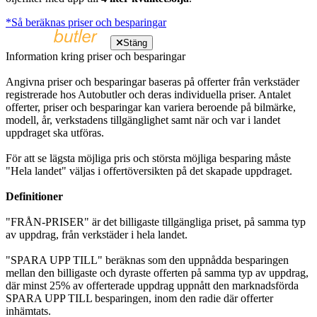
*Så beräknas priser och besparingar
Stäng
Information kring priser och besparingar
Angivna priser och besparingar baseras på offerter från verkstäder
registrerade hos Autobutler och deras individuella priser. Antalet
offerter, priser och besparingar kan variera beroende på bilmärke,
modell, år, verkstadens tillgänglighet samt när och var i landet
uppdraget ska utföras.
För att se lägsta möjliga pris och största möjliga besparing måste
"Hela landet" väljas i offertöversikten på det skapade uppdraget.
Definitioner
"FRÅN-PRISER" är det billigaste tillgängliga priset, på samma typ
av uppdrag, från verkstäder i hela landet.
"SPARA UPP TILL" beräknas som den uppnådda besparingen
mellan den billigaste och dyraste offerten på samma typ av uppdrag,
där minst 25% av offerterade uppdrag uppnått den marknadsförda
SPARA UPP TILL besparingen, inom den radie där offerter
inhämtats.