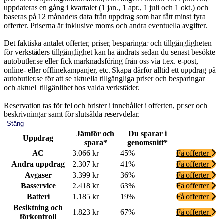
uppdateras en gång i kvartalet (1 jan., 1 apr., 1 juli och 1 okt.) och
baseras på 12 månaders data från uppdrag som har fått minst fyra
offerter. Priserna är inklusive moms och andra eventuella avgifter.
Det faktiska antalet offerter, priser, besparingar och tillgängligheten
för verkstäders tillgänglighet kan ha ändrats sedan du senast besökte
autobutler.se eller fick marknadsföring från oss via t.ex. e-post,
online- eller offlinekampanjer, etc. Skapa därför alltid ett uppdrag på
autobutler.se för att se aktuella tillgängliga priser och besparingar
och aktuell tillgänlihet hos valda verkstäder.
Reservation tas för fel och brister i innehållet i offerten, priser och
beskrivningar samt för slutsålda reservdelar.
Stäng
Jämför och
Du sparar i
Uppdrag
spara*
genomsnitt*
AC
3.066 kr
45%
Få offerter
Andra uppdrag
2.307 kr
41%
Få offerter
Avgaser
3.399 kr
36%
Få offerter
Basservice
2.418 kr
63%
Få offerter
Batteri
1.185 kr
19%
Få offerter
Besiktning och
1.823 kr
67%
Få offerter
förkontroll