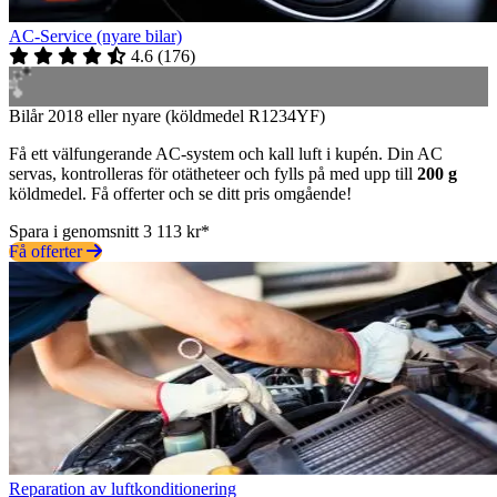
AC-Service (nyare bilar)
4.6
(
176
)
Bilår 2018 eller nyare (köldmedel R1234YF)
Få ett välfungerande AC-system och kall luft i kupén. Din AC
servas, kontrolleras för otätheteer och fylls på med upp till
200 g
köldmedel. Få offerter och se ditt pris omgående!
Spara i genomsnitt 3 113 kr*
Få offerter
Reparation av luftkonditionering