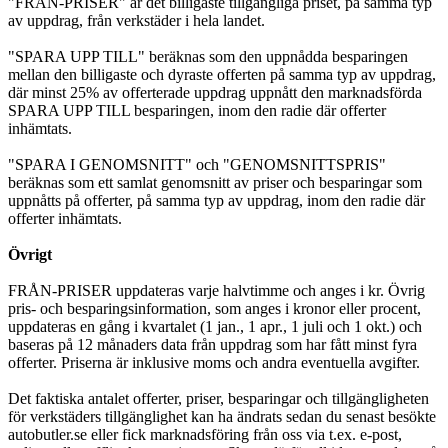
"FRÅN-PRISER" är det billigaste tillgängliga priset, på samma typ
av uppdrag, från verkstäder i hela landet.
"SPARA UPP TILL" beräknas som den uppnådda besparingen
mellan den billigaste och dyraste offerten på samma typ av uppdrag,
där minst 25% av offerterade uppdrag uppnått den marknadsförda
SPARA UPP TILL besparingen, inom den radie där offerter
inhämtats.
"SPARA I GENOMSNITT" och "GENOMSNITTSPRIS"
beräknas som ett samlat genomsnitt av priser och besparingar som
uppnåtts på offerter, på samma typ av uppdrag, inom den radie där
offerter inhämtats.
Övrigt
FRÅN-PRISER uppdateras varje halvtimme och anges i kr. Övrig
pris- och besparingsinformation, som anges i kronor eller procent,
uppdateras en gång i kvartalet (1 jan., 1 apr., 1 juli och 1 okt.) och
baseras på 12 månaders data från uppdrag som har fått minst fyra
offerter. Priserna är inklusive moms och andra eventuella avgifter.
Det faktiska antalet offerter, priser, besparingar och tillgängligheten
för verkstäders tillgänglighet kan ha ändrats sedan du senast besökte
autobutler.se eller fick marknadsföring från oss via t.ex. e-post,