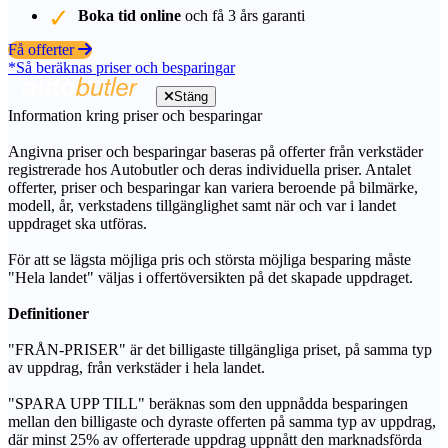
Boka tid online
och få 3 års garanti
Få offerter
*Så beräknas priser och besparingar
Stäng
Information kring priser och besparingar
Angivna priser och besparingar baseras på offerter från verkstäder
registrerade hos Autobutler och deras individuella priser. Antalet
offerter, priser och besparingar kan variera beroende på bilmärke,
modell, år, verkstadens tillgänglighet samt när och var i landet
uppdraget ska utföras.
För att se lägsta möjliga pris och största möjliga besparing måste
"Hela landet" väljas i offertöversikten på det skapade uppdraget.
Definitioner
"FRÅN-PRISER" är det billigaste tillgängliga priset, på samma typ
av uppdrag, från verkstäder i hela landet.
"SPARA UPP TILL" beräknas som den uppnådda besparingen
mellan den billigaste och dyraste offerten på samma typ av uppdrag,
där minst 25% av offerterade uppdrag uppnått den marknadsförda