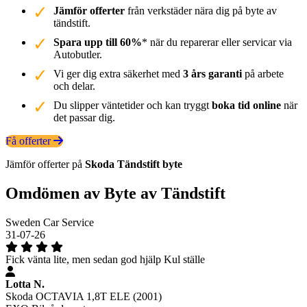
Jämför offerter
från verkstäder nära dig på byte av
tändstift.
Spara upp till 60%
* när du reparerar eller servicar via
Autobutler.
Vi ger dig extra säkerhet med
3 års garanti
på arbete
och delar.
Du slipper väntetider och kan tryggt
boka tid online
när
det passar dig.
Få offerter
Jämför offerter på
Skoda
Tändstift
byte
Omdömen av Byte av Tändstift
Sweden Car Service
31-07-26
Fick vänta lite, men sedan god hjälp Kul ställe
Lotta N.
Skoda OCTAVIA 1,8T ELE (2001)