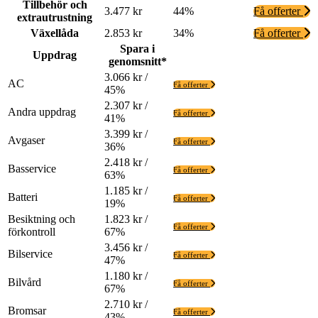
Tillbehör och
3.477 kr
44%
Få offerter
extrautrustning
Växellåda
2.853 kr
34%
Få offerter
Spara i
Uppdrag
genomsnitt*
3.066 kr /
AC
Få offerter
45%
2.307 kr /
Andra uppdrag
Få offerter
41%
3.399 kr /
Avgaser
Få offerter
36%
2.418 kr /
Basservice
Få offerter
63%
1.185 kr /
Batteri
Få offerter
19%
Besiktning och
1.823 kr /
Få offerter
förkontroll
67%
3.456 kr /
Bilservice
Få offerter
47%
1.180 kr /
Bilvård
Få offerter
67%
2.710 kr /
Bromsar
Få offerter
43%