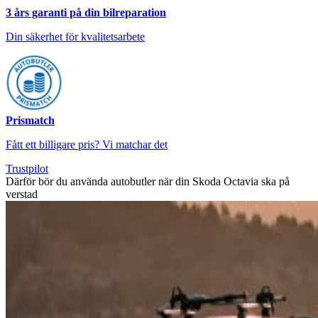
3 års garanti på din bilreparation
Din säkerhet för kvalitetsarbete
Prismatch
Fått ett billigare pris? Vi matchar det
Trustpilot
Därför bör du använda autobutler när din Skoda Octavia ska på
verstad