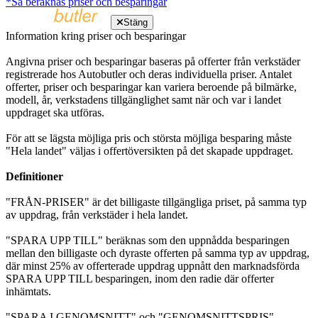
*Så beräknas priser och besparingar
Stäng
Information kring priser och besparingar
Angivna priser och besparingar baseras på offerter från verkstäder
registrerade hos Autobutler och deras individuella priser. Antalet
offerter, priser och besparingar kan variera beroende på bilmärke,
modell, år, verkstadens tillgänglighet samt när och var i landet
uppdraget ska utföras.
För att se lägsta möjliga pris och största möjliga besparing måste
"Hela landet" väljas i offertöversikten på det skapade uppdraget.
Definitioner
"FRÅN-PRISER" är det billigaste tillgängliga priset, på samma typ
av uppdrag, från verkstäder i hela landet.
"SPARA UPP TILL" beräknas som den uppnådda besparingen
mellan den billigaste och dyraste offerten på samma typ av uppdrag,
där minst 25% av offerterade uppdrag uppnått den marknadsförda
SPARA UPP TILL besparingen, inom den radie där offerter
inhämtats.
"SPARA I GENOMSNITT" och "GENOMSNITTSPRIS"