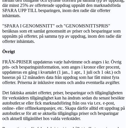
mellan den billigaste och dyraste offerten på samma typ av uppdrag,
där minst 25% av offerterade uppdrag uppnått den marknadsförda
SPARA UPP TILL besparingen, inom den radie där offerter
inhämtats.
"SPARA I GENOMSNITT" och "GENOMSNITTSPRIS"
beräknas som ett samlat genomsnitt av priser och besparingar som
uppnåtts på offerter, på samma typ av uppdrag, inom den radie där
offerter inhämtats.
Övrigt
FRÅN-PRISER uppdateras varje halvtimme och anges i kr. Övrig
pris- och besparingsinformation, som anges i kronor eller procent,
uppdateras en gång i kvartalet (1 jan., 1 apr., 1 juli och 1 okt.) och
baseras på 12 månaders data från uppdrag som har fått minst fyra
offerter. Priserna är inklusive moms och andra eventuella avgifter.
Det faktiska antalet offerter, priser, besparingar och tillgängligheten
för verkstäders tillgänglighet kan ha ändrats sedan du senast besökte
autobutler.se eller fick marknadsföring från oss via t.ex. e-post,
online- eller offlinekampanjer, etc. Skapa därför alltid ett uppdrag på
autobutler.se för att se aktuella tillgängliga priser och besparingar
och aktuell tillgänlihet hos valda verkstäder.