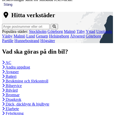
Stäng
Hitta verkstäder
Populära städer:
Stockholm
Göteborg
Malmö
Täby
Ystad
Upplands
Väsby
Malmö
Lund
Genarp
Helsingborg
Älvsered
Göteborg
Partille
Hunnebostrand
Högsäter
Vad ska göras på din bil?
AC
Andra uppdrag
Avgaser
Batteri
Besiktning och förkontroll
Bilservice
Bilvård
Bromsar
Dragkrok
Däck, däckbyte & hjulbyte
Elarbete
Felsökning