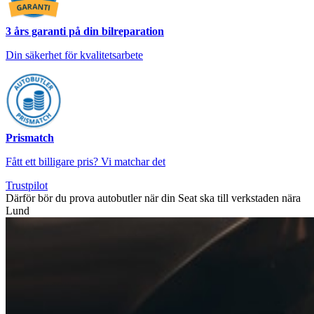
3 års garanti på din bilreparation
Din säkerhet för kvalitetsarbete
Prismatch
Fått ett billigare pris? Vi matchar det
Trustpilot
Därför bör du prova autobutler när din Seat ska till verkstaden nära
Lund