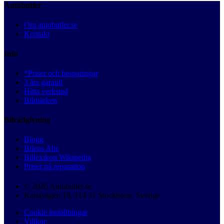
Autobutler
Om autobutler.se
Kontakt
Info
*Priser och besparingar
3 års garanti
Hitta verkstad
Bilmärken
Bilrådgivning
Blogg
Bilens Abc
Billexikon Wikipedia
Priser på reparation
© 2026 Autobutler.se
Karlavägen 18, 114 31 Stockholm, Sverige
Cookie inställningar
Villkor