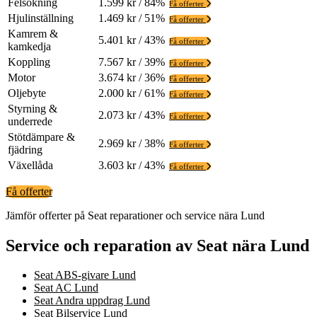
Felsökning
1.599 kr / 84%
Få offerter
Hjulinställning
1.469 kr / 51%
Få offerter
Kamrem &
5.401 kr / 43%
Få offerter
kamkedja
Koppling
7.567 kr / 39%
Få offerter
Motor
3.674 kr / 36%
Få offerter
Oljebyte
2.000 kr / 61%
Få offerter
Styrning &
2.073 kr / 43%
Få offerter
underrede
Stötdämpare &
2.969 kr / 38%
Få offerter
fjädring
Växellåda
3.603 kr / 43%
Få offerter
Få offerter
Jämför offerter på Seat reparationer och service nära Lund
Service och reparation av Seat nära Lund
Seat ABS-givare Lund
Seat AC Lund
Seat Andra uppdrag Lund
Seat Bilservice Lund