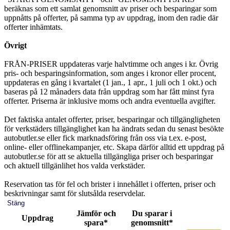
beräknas som ett samlat genomsnitt av priser och besparingar som
uppnåtts på offerter, på samma typ av uppdrag, inom den radie där
offerter inhämtats.
Övrigt
FRÅN-PRISER uppdateras varje halvtimme och anges i kr. Övrig
pris- och besparingsinformation, som anges i kronor eller procent,
uppdateras en gång i kvartalet (1 jan., 1 apr., 1 juli och 1 okt.) och
baseras på 12 månaders data från uppdrag som har fått minst fyra
offerter. Priserna är inklusive moms och andra eventuella avgifter.
Det faktiska antalet offerter, priser, besparingar och tillgängligheten
för verkstäders tillgänglighet kan ha ändrats sedan du senast besökte
autobutler.se eller fick marknadsföring från oss via t.ex. e-post,
online- eller offlinekampanjer, etc. Skapa därför alltid ett uppdrag på
autobutler.se för att se aktuella tillgängliga priser och besparingar
och aktuell tillgänlihet hos valda verkstäder.
Reservation tas för fel och brister i innehållet i offerten, priser och
beskrivningar samt för slutsålda reservdelar.
Stäng
Jämför och
Du sparar i
Uppdrag
spara*
genomsnitt*