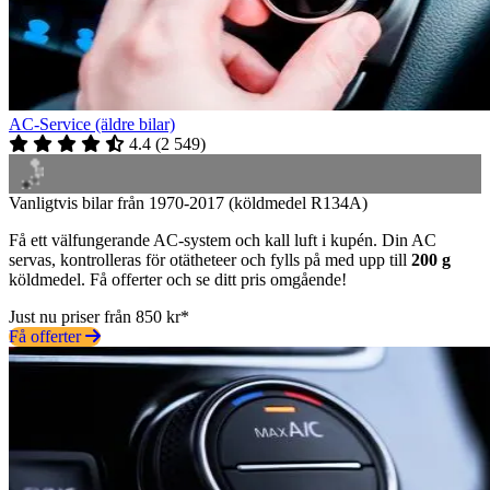
AC-Service (äldre bilar)
4.4
(
2 549
)
Vanligtvis bilar från 1970-2017 (köldmedel R134A)
Få ett välfungerande AC-system och kall luft i kupén. Din AC
servas, kontrolleras för otätheteer och fylls på med upp till
200 g
köldmedel. Få offerter och se ditt pris omgående!
Just nu priser från 850 kr*
Få offerter