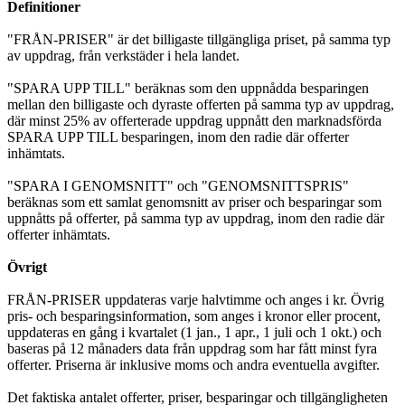
Definitioner
"FRÅN-PRISER" är det billigaste tillgängliga priset, på samma typ
av uppdrag, från verkstäder i hela landet.
"SPARA UPP TILL" beräknas som den uppnådda besparingen
mellan den billigaste och dyraste offerten på samma typ av uppdrag,
där minst 25% av offerterade uppdrag uppnått den marknadsförda
SPARA UPP TILL besparingen, inom den radie där offerter
inhämtats.
"SPARA I GENOMSNITT" och "GENOMSNITTSPRIS"
beräknas som ett samlat genomsnitt av priser och besparingar som
uppnåtts på offerter, på samma typ av uppdrag, inom den radie där
offerter inhämtats.
Övrigt
FRÅN-PRISER uppdateras varje halvtimme och anges i kr. Övrig
pris- och besparingsinformation, som anges i kronor eller procent,
uppdateras en gång i kvartalet (1 jan., 1 apr., 1 juli och 1 okt.) och
baseras på 12 månaders data från uppdrag som har fått minst fyra
offerter. Priserna är inklusive moms och andra eventuella avgifter.
Det faktiska antalet offerter, priser, besparingar och tillgängligheten