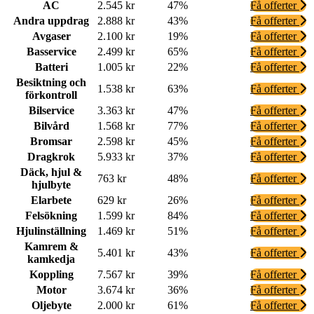
AC
2.545 kr
47%
Få offerter
Andra uppdrag
2.888 kr
43%
Få offerter
Avgaser
2.100 kr
19%
Få offerter
Basservice
2.499 kr
65%
Få offerter
Batteri
1.005 kr
22%
Få offerter
Besiktning och
1.538 kr
63%
Få offerter
förkontroll
Bilservice
3.363 kr
47%
Få offerter
Bilvård
1.568 kr
77%
Få offerter
Bromsar
2.598 kr
45%
Få offerter
Dragkrok
5.933 kr
37%
Få offerter
Däck, hjul &
763 kr
48%
Få offerter
hjulbyte
Elarbete
629 kr
26%
Få offerter
Felsökning
1.599 kr
84%
Få offerter
Hjulinställning
1.469 kr
51%
Få offerter
Kamrem &
5.401 kr
43%
Få offerter
kamkedja
Koppling
7.567 kr
39%
Få offerter
Motor
3.674 kr
36%
Få offerter
Oljebyte
2.000 kr
61%
Få offerter