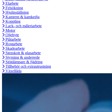
Elarbete
Felsökning
Hjulinställning
Kamrem & kamkedja
Koppling
Lack- och måleriarbete
Motor
Oljebyte
Plåtarbete
Rostarbete
Skadearbete
Stenskott & glasarbete
Styrning & underrede
Stötdämpare & fjädring
Tillbehör och extrautrustning
Växellåda