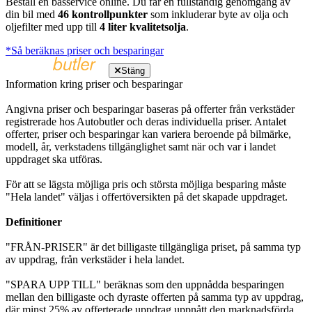
Beställ en basservice online. Du får en fullständig genomgång av
din bil med
46 kontrollpunkter
som inkluderar byte av olja och
oljefilter med upp till
4 liter kvalitetsolja
.
*Så beräknas priser och besparingar
Stäng
Information kring priser och besparingar
Angivna priser och besparingar baseras på offerter från verkstäder
registrerade hos Autobutler och deras individuella priser. Antalet
offerter, priser och besparingar kan variera beroende på bilmärke,
modell, år, verkstadens tillgänglighet samt när och var i landet
uppdraget ska utföras.
För att se lägsta möjliga pris och största möjliga besparing måste
"Hela landet" väljas i offertöversikten på det skapade uppdraget.
Definitioner
"FRÅN-PRISER" är det billigaste tillgängliga priset, på samma typ
av uppdrag, från verkstäder i hela landet.
"SPARA UPP TILL" beräknas som den uppnådda besparingen
mellan den billigaste och dyraste offerten på samma typ av uppdrag,
där minst 25% av offerterade uppdrag uppnått den marknadsförda