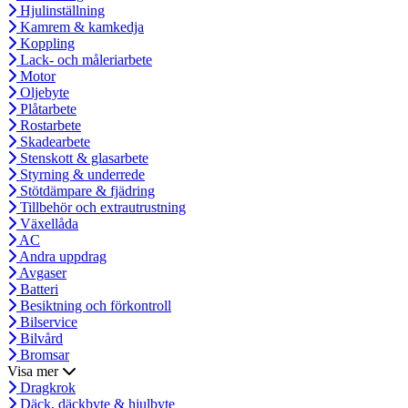
Hjulinställning
Kamrem & kamkedja
Koppling
Lack- och måleriarbete
Motor
Oljebyte
Plåtarbete
Rostarbete
Skadearbete
Stenskott & glasarbete
Styrning & underrede
Stötdämpare & fjädring
Tillbehör och extrautrustning
Växellåda
AC
Andra uppdrag
Avgaser
Batteri
Besiktning och förkontroll
Bilservice
Bilvård
Bromsar
Visa mer
Dragkrok
Däck, däckbyte & hjulbyte