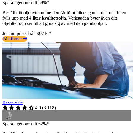
Spara i genomsnitt 59%*
Beställ ditt oljebyte online. Du får tömt bilens gamla olja och bilen
fylls upp med
4 liter kvalitetsolja
. Verkstaden byter även ditt
oljefilter och ser till att göra sig av med den gamla oljan.
Just nu priser från 997 kr*
Få offerter
Basservice
4.6
(
3 118
)
Spara i genomsnitt 62%*