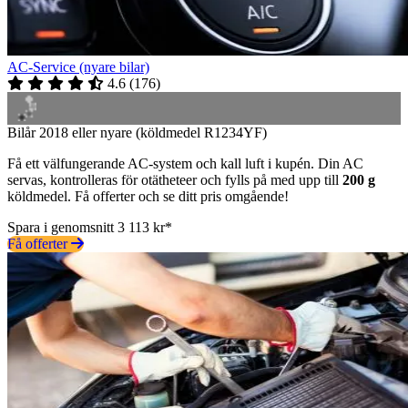
AC-Service (nyare bilar)
4.6
(
176
)
Bilår 2018 eller nyare (köldmedel R1234YF)
Få ett välfungerande AC-system och kall luft i kupén. Din AC
servas, kontrolleras för otätheteer och fylls på med upp till
200 g
köldmedel. Få offerter och se ditt pris omgående!
Spara i genomsnitt 3 113 kr*
Få offerter