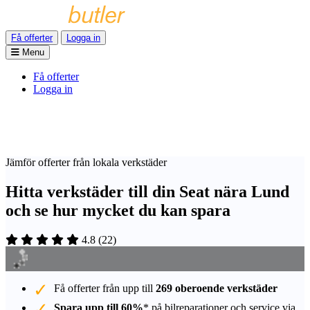
Få offerter
Logga in
Menu
Få offerter
Logga in
Jämför offerter från lokala verkstäder
Hitta verkstäder till din Seat nära Lund
och se hur mycket du kan spara
4.8
(
22
)
Få offerter från upp till
269 oberoende verkstäder
Spara upp till 60%
* på bilreparationer och service via