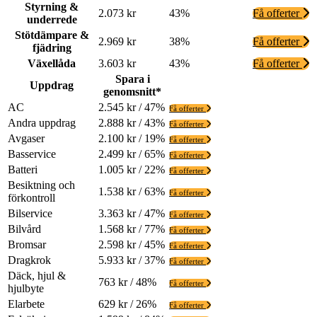
Styrning &
2.073 kr
43%
Få offerter
underrede
Stötdämpare &
2.969 kr
38%
Få offerter
fjädring
Växellåda
3.603 kr
43%
Få offerter
Spara i
Uppdrag
genomsnitt*
AC
2.545 kr / 47%
Få offerter
Andra uppdrag
2.888 kr / 43%
Få offerter
Avgaser
2.100 kr / 19%
Få offerter
Basservice
2.499 kr / 65%
Få offerter
Batteri
1.005 kr / 22%
Få offerter
Besiktning och
1.538 kr / 63%
Få offerter
förkontroll
Bilservice
3.363 kr / 47%
Få offerter
Bilvård
1.568 kr / 77%
Få offerter
Bromsar
2.598 kr / 45%
Få offerter
Dragkrok
5.933 kr / 37%
Få offerter
Däck, hjul &
763 kr / 48%
Få offerter
hjulbyte
Elarbete
629 kr / 26%
Få offerter