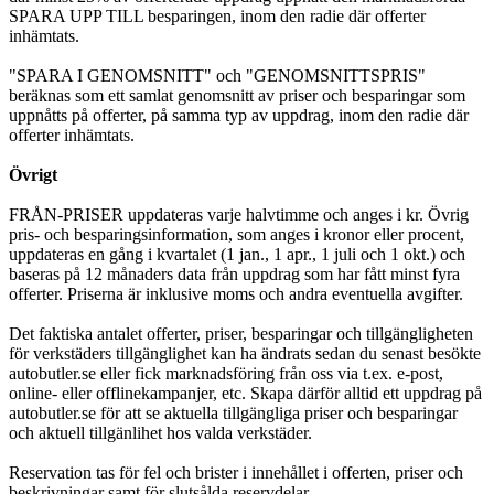
SPARA UPP TILL besparingen, inom den radie där offerter
inhämtats.
"SPARA I GENOMSNITT" och "GENOMSNITTSPRIS"
beräknas som ett samlat genomsnitt av priser och besparingar som
uppnåtts på offerter, på samma typ av uppdrag, inom den radie där
offerter inhämtats.
Övrigt
FRÅN-PRISER uppdateras varje halvtimme och anges i kr. Övrig
pris- och besparingsinformation, som anges i kronor eller procent,
uppdateras en gång i kvartalet (1 jan., 1 apr., 1 juli och 1 okt.) och
baseras på 12 månaders data från uppdrag som har fått minst fyra
offerter. Priserna är inklusive moms och andra eventuella avgifter.
Det faktiska antalet offerter, priser, besparingar och tillgängligheten
för verkstäders tillgänglighet kan ha ändrats sedan du senast besökte
autobutler.se eller fick marknadsföring från oss via t.ex. e-post,
online- eller offlinekampanjer, etc. Skapa därför alltid ett uppdrag på
autobutler.se för att se aktuella tillgängliga priser och besparingar
och aktuell tillgänlihet hos valda verkstäder.
Reservation tas för fel och brister i innehållet i offerten, priser och
beskrivningar samt för slutsålda reservdelar.