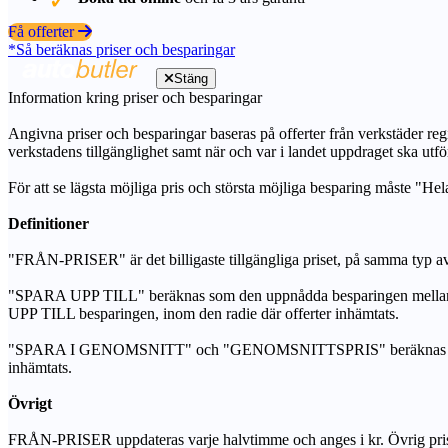
Få offerter
*Så beräknas priser och besparingar
Stäng
Information kring priser och besparingar
Angivna priser och besparingar baseras på offerter från verkstäder regi
verkstadens tillgänglighet samt när och var i landet uppdraget ska utfö
För att se lägsta möjliga pris och största möjliga besparing måste "Hel
Definitioner
"FRÅN-PRISER" är det billigaste tillgängliga priset, på samma typ av 
"SPARA UPP TILL" beräknas som den uppnådda besparingen mellan de
UPP TILL besparingen, inom den radie där offerter inhämtats.
"SPARA I GENOMSNITT" och "GENOMSNITTSPRIS" beräknas som ett sam
inhämtats.
Övrigt
FRÅN-PRISER uppdateras varje halvtimme och anges i kr. Övrig pris- oc