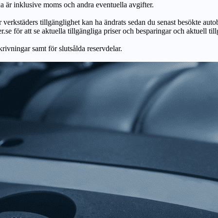
na är inklusive moms och andra eventuella avgifter.
ör verkstäders tillgänglighet kan ha ändrats sedan du senast besökte autob
r.se för att se aktuella tillgängliga priser och besparingar och aktuell til
skrivningar samt för slutsålda reservdelar.