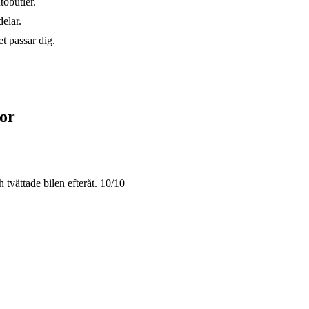
tobutler.
elar.
t passar dig.
or
tvättade bilen efteråt. 10/10