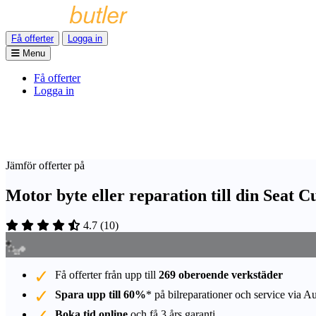
Få offerter
Logga in
Menu
Få offerter
Logga in
Jämför offerter på
Motor byte eller reparation till din Seat 
4.7
(
10
)
Få offerter från upp till
269 oberoende verkstäder
Spara upp till 60%
* på bilreparationer och service via A
Boka tid online
och få 3 års garanti