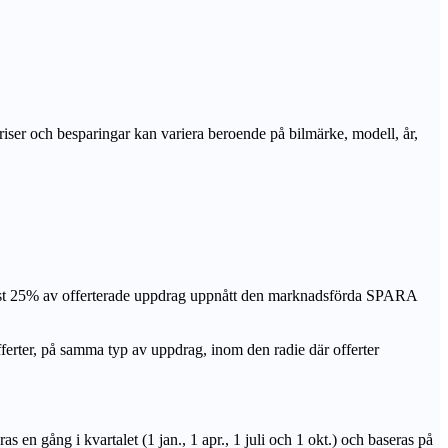
priser och besparingar kan variera beroende på bilmärke, modell, år,
nst 25% av offerterade uppdrag uppnått den marknadsförda SPARA
r, på samma typ av uppdrag, inom den radie där offerter
n gång i kvartalet (1 jan., 1 apr., 1 juli och 1 okt.) och baseras på