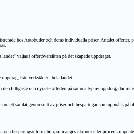
strerade hos Autobutler och deras individuella priser. Antalet offerter, 
ras.
a landet" väljas i offertöversikten på det skapade uppdraget.
uppdrag, från verkstäder i hela landet.
n billigaste och dyraste offerten på samma typ av uppdrag, där mi
lat genomsnitt av priser och besparingar som uppnåtts på offerte
h besparingsinformation, som anges i kronor eller procent, uppdateras e