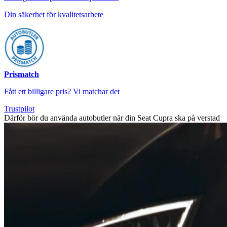
Din säkerhet för kvalitetsarbete
Prismatch
Fått ett billigare pris? Vi matchar det
Trustpilot
Därför bör du använda autobutler när din Seat Cupra ska på verstad