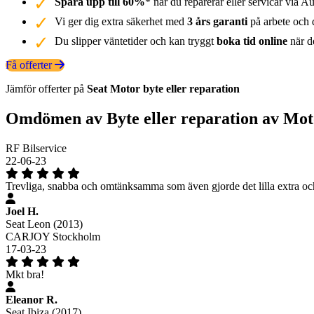
Spara upp till 60%
* när du reparerar eller servicar via Au
Vi ger dig extra säkerhet med
3 års garanti
på arbete och d
Du slipper väntetider och kan tryggt
boka tid online
när de
Få offerter
Jämför offerter på
Seat
Motor
byte eller reparation
Omdömen av Byte eller reparation av Mot
RF Bilservice
22-06-23
Trevliga, snabba och omtänksamma som även gjorde det lilla extra och 
Joel H.
Seat Leon (2013)
CARJOY Stockholm
17-03-23
Mkt bra!
Eleanor R.
Seat Ibiza (2017)