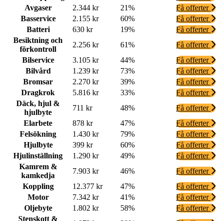
Avgaser
2.344 kr
21%
Få offerter
Basservice
2.155 kr
60%
Få offerter
Batteri
630 kr
19%
Få offerter
Besiktning och
2.256 kr
61%
Få offerter
förkontroll
Bilservice
3.105 kr
44%
Få offerter
Bilvård
1.239 kr
73%
Få offerter
Bromsar
2.270 kr
39%
Få offerter
Dragkrok
5.816 kr
33%
Få offerter
Däck, hjul &
711 kr
48%
Få offerter
hjulbyte
Elarbete
878 kr
47%
Få offerter
Felsökning
1.430 kr
79%
Få offerter
Hjulbyte
399 kr
60%
Få offerter
Hjulinställning
1.290 kr
49%
Få offerter
Kamrem &
7.903 kr
46%
Få offerter
kamkedja
Koppling
12.377 kr
47%
Få offerter
Motor
7.342 kr
41%
Få offerter
Oljebyte
1.802 kr
58%
Få offerter
Stenskott &