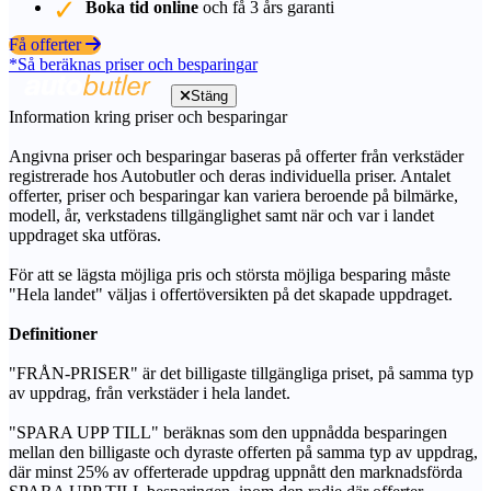
Boka tid online
och få 3 års garanti
Få offerter
*Så beräknas priser och besparingar
Stäng
Information kring priser och besparingar
Angivna priser och besparingar baseras på offerter från verkstäder
registrerade hos Autobutler och deras individuella priser. Antalet
offerter, priser och besparingar kan variera beroende på bilmärke,
modell, år, verkstadens tillgänglighet samt när och var i landet
uppdraget ska utföras.
För att se lägsta möjliga pris och största möjliga besparing måste
"Hela landet" väljas i offertöversikten på det skapade uppdraget.
Definitioner
"FRÅN-PRISER" är det billigaste tillgängliga priset, på samma typ
av uppdrag, från verkstäder i hela landet.
"SPARA UPP TILL" beräknas som den uppnådda besparingen
mellan den billigaste och dyraste offerten på samma typ av uppdrag,
där minst 25% av offerterade uppdrag uppnått den marknadsförda