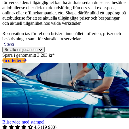
för verkstäders tillgänglighet kan ha ändrats sedan du senast besökte
autobutler.se eller fick marknadsföring från oss via t.ex. e-post,
online- eller offlinekampanjer, etc. Skapa därför alltid ett uppdrag på
autobutler.se för att se aktuella tillgängliga priser och besparingar
och aktuell tillgänlihet hos valda verkstäder.
Reservation tas för fel och brister i innehållet i offerten, priser och
beskrivningar samt för slutsålda reservdelar.
Stäng
Se alla erbjudanden
Spara i genomsnitt 3 203 kr*
Få offerter
Bilservice med stämpel
4.6
(
19 983
)