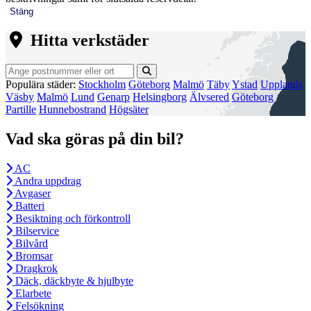
Stäng
Hitta verkstäder
Populära städer:
Stockholm
Göteborg
Malmö
Täby
Ystad
Upplands
Väsby
Malmö
Lund
Genarp
Helsingborg
Älvsered
Göteborg
Partille
Hunnebostrand
Högsäter
Vad ska göras på din bil?
AC
Andra uppdrag
Avgaser
Batteri
Besiktning och förkontroll
Bilservice
Bilvård
Bromsar
Dragkrok
Däck, däckbyte & hjulbyte
Elarbete
Felsökning