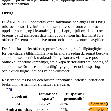
offerter inhämtats.
Övrigt
FRÅN-PRISER uppdateras varje halvtimme och anges i kr. Övrig
pris- och besparingsinformation, som anges i kronor eller procent,
uppdateras en gång i kvartalet (1 jan., 1 apr., 1 juli och 1 okt.) och
baseras på 12 månaders data från uppdrag som har fått minst fyra
offerter. Priserna är inklusive moms och andra eventuella avgifter.
Det faktiska antalet offerter, priser, besparingar och tillgängligheten
för verkstäders tillgänglighet kan ha ändrats sedan du senast besökte
autobutler.se eller fick marknadsföring från oss via t.ex. e-post,
online- eller offlinekampanjer, etc. Skapa därför alltid ett uppdrag på
autobutler.se för att se aktuella tillgängliga priser och besparingar
och aktuell tillgänlihet hos valda verkstäder.
Reservation tas för fel och brister i innehållet i offerten, priser och
beskrivningar samt för slutsålda reservdelar.
Stäng
Jämför och
Du sparar i
Uppdrag
spara*
genomsnitt*
AC
3.647 kr
40%
Få offerter
Andra uppdrag
2.639 kr
44%
Få offerter