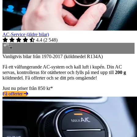
AC-Service (äldre bilar)
4.4
(
2 548
)
Vanligtvis bilar från 1970-2017 (köldmedel R134A)
Få ett välfungerande AC-system och kall luft i kupén. Din AC
servas, kontrolleras för otätheteer och fylls på med upp till
200 g
köldmedel. Få offerter och se ditt pris omgående!
Just nu priser från 850 kr*
Få offerter