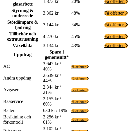
1.873 kr
20%
Få offerter
glasarbete
Styrning &
3.362 kr
48%
Få offerter
underrede
Stötdämpare &
3.144 kr
34%
Få offerter
fjädring
Tillbehör och
4.276 kr
45%
Få offerter
extrautrustning
Växellåda
3.134 kr
43%
Få offerter
Spara i
Uppdrag
genomsnitt*
3.647 kr /
AC
Få offerter
40%
2.639 kr /
Andra uppdrag
Få offerter
44%
2.344 kr /
Avgaser
Få offerter
21%
2.155 kr /
Basservice
Få offerter
60%
Batteri
630 kr / 19%
Få offerter
Besiktning och
2.256 kr /
Få offerter
förkontroll
61%
3.105 kr /