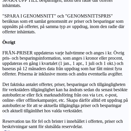
SPARA UPP TILL besparingen, inom den radie där offerter
inhämtats.
"SPARA I GENOMSNITT" och "GENOMSNITTSPRIS"
beräknas som ett samlat genomsnitt av priser och besparingar som
uppnåtts på offerter, på samma typ av uppdrag, inom den radie där
offerter inhämtats.
Övrigt
FRÅN-PRISER uppdateras varje halvtimme och anges i kr. Övrig
pris- och besparingsinformation, som anges i kronor eller procent,
uppdateras en gång i kvartalet (1 jan., 1 apr., 1 juli och 1 okt.) och
baseras på 12 månaders data från uppdrag som har fått minst fyra
offerter. Priserna är inklusive moms och andra eventuella avgifter.
Det faktiska antalet offerter, priser, besparingar och tillgängligheten
för verkstäders tillgänglighet kan ha ändrats sedan du senast besökte
autobutler.se eller fick marknadsföring från oss via t.ex. e-post,
online- eller offlinekampanjer, etc. Skapa därför alltid ett uppdrag på
autobutler.se för att se aktuella tillgängliga priser och besparingar
och aktuell tillgänlihet hos valda verkstäder.
Reservation tas för fel och brister i innehållet i offerten, priser och
beskrivningar samt för slutsålda reservdelar.