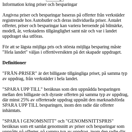
Information kring priser och besparingar
Angivna priser och besparingar baseras på offerter från verkstäder
registrerade hos Autobutler och deras individuella priser. Antalet
offerter, priser och besparingar kan variera beroende på bilmärke,
modell, år, verkstadens tillgänglighet samt när och var i landet
uppdraget ska utföras.
För att se lägsta möjliga pris och största möjliga besparing måste
"Hela landet" väljas i offertöversikten på det skapade uppdraget.
Definitioner
"FRÅN-PRISER" är det billigaste tillgängliga priset, på samma typ
av uppdrag, från verkstäder i hela landet.
"SPARA UPP TILL" beräknas som den uppnådda besparingen
mellan den billigaste och dyraste offerten på samma typ av uppdrag,
där minst 25% av offerterade uppdrag uppnått den marknadsförda
SPARA UPP TILL besparingen, inom den radie där offerter
inhämtats.
"SPARA I GENOMSNITT" och "GENOMSNITTSPRIS"
beräknas som ett samlat genomsnitt av priser och besparingar som
uppnåtts på offerter, på samma typ av uppdrag, inom den radie där