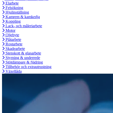
Elarbete
Felsökning
Hjulinställning
Kamrem & kamkedja
Koppling
Lack- och måleriarbete
Motor
Oljebyte
Plåtarbete
Rostarbete
Skadearbete
Stenskott & glasarbete
Styrning & underrede
Stötdämpare & fjädring
Tillbehör och extrautrustning
Växellåda