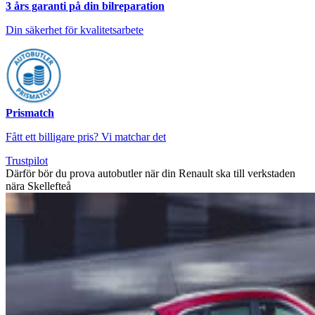
3 års garanti på din bilreparation
Din säkerhet för kvalitetsarbete
Prismatch
Fått ett billigare pris? Vi matchar det
Trustpilot
Därför bör du prova autobutler när din Renault ska till verkstaden
nära Skellefteå