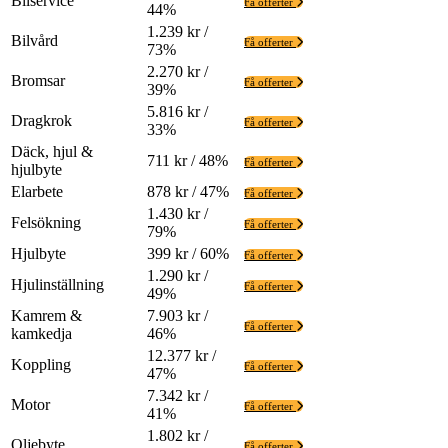
Bilservice
Få offerter
44%
1.239 kr /
Bilvård
Få offerter
73%
2.270 kr /
Bromsar
Få offerter
39%
5.816 kr /
Dragkrok
Få offerter
33%
Däck, hjul &
711 kr / 48%
Få offerter
hjulbyte
Elarbete
878 kr / 47%
Få offerter
1.430 kr /
Felsökning
Få offerter
79%
Hjulbyte
399 kr / 60%
Få offerter
1.290 kr /
Hjulinställning
Få offerter
49%
Kamrem &
7.903 kr /
Få offerter
kamkedja
46%
12.377 kr /
Koppling
Få offerter
47%
7.342 kr /
Motor
Få offerter
41%
1.802 kr /
Oljebyte
Få offerter