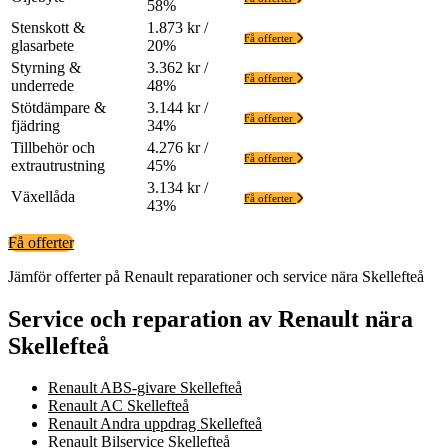
58%
Stenskott &
1.873 kr /
Få offerter
glasarbete
20%
Styrning &
3.362 kr /
Få offerter
underrede
48%
Stötdämpare &
3.144 kr /
Få offerter
fjädring
34%
Tillbehör och
4.276 kr /
Få offerter
extrautrustning
45%
3.134 kr /
Växellåda
Få offerter
43%
Få offerter
Jämför offerter på Renault reparationer och service nära Skellefteå
Service och reparation av Renault nära
Skellefteå
Renault ABS-givare Skellefteå
Renault AC Skellefteå
Renault Andra uppdrag Skellefteå
Renault Bilservice Skellefteå