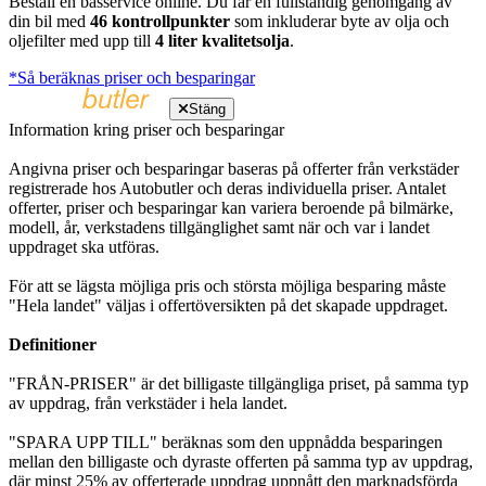
Beställ en basservice online. Du får en fullständig genomgång av
din bil med
46 kontrollpunkter
som inkluderar byte av olja och
oljefilter med upp till
4 liter kvalitetsolja
.
*Så beräknas priser och besparingar
Stäng
Information kring priser och besparingar
Angivna priser och besparingar baseras på offerter från verkstäder
registrerade hos Autobutler och deras individuella priser. Antalet
offerter, priser och besparingar kan variera beroende på bilmärke,
modell, år, verkstadens tillgänglighet samt när och var i landet
uppdraget ska utföras.
För att se lägsta möjliga pris och största möjliga besparing måste
"Hela landet" väljas i offertöversikten på det skapade uppdraget.
Definitioner
"FRÅN-PRISER" är det billigaste tillgängliga priset, på samma typ
av uppdrag, från verkstäder i hela landet.
"SPARA UPP TILL" beräknas som den uppnådda besparingen
mellan den billigaste och dyraste offerten på samma typ av uppdrag,
där minst 25% av offerterade uppdrag uppnått den marknadsförda