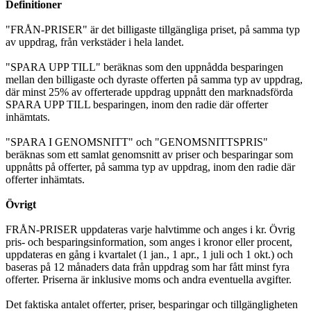
Definitioner
"FRÅN-PRISER" är det billigaste tillgängliga priset, på samma typ
av uppdrag, från verkstäder i hela landet.
"SPARA UPP TILL" beräknas som den uppnådda besparingen
mellan den billigaste och dyraste offerten på samma typ av uppdrag,
där minst 25% av offerterade uppdrag uppnått den marknadsförda
SPARA UPP TILL besparingen, inom den radie där offerter
inhämtats.
"SPARA I GENOMSNITT" och "GENOMSNITTSPRIS"
beräknas som ett samlat genomsnitt av priser och besparingar som
uppnåtts på offerter, på samma typ av uppdrag, inom den radie där
offerter inhämtats.
Övrigt
FRÅN-PRISER uppdateras varje halvtimme och anges i kr. Övrig
pris- och besparingsinformation, som anges i kronor eller procent,
uppdateras en gång i kvartalet (1 jan., 1 apr., 1 juli och 1 okt.) och
baseras på 12 månaders data från uppdrag som har fått minst fyra
offerter. Priserna är inklusive moms och andra eventuella avgifter.
Det faktiska antalet offerter, priser, besparingar och tillgängligheten