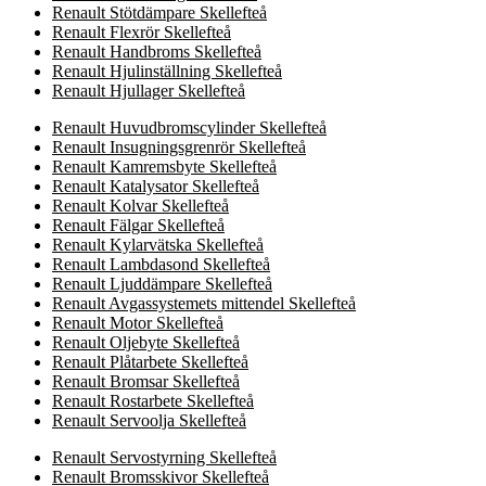
Renault Stötdämpare Skellefteå
Renault Flexrör Skellefteå
Renault Handbroms Skellefteå
Renault Hjulinställning Skellefteå
Renault Hjullager Skellefteå
Renault Huvudbromscylinder Skellefteå
Renault Insugningsgrenrör Skellefteå
Renault Kamremsbyte Skellefteå
Renault Katalysator Skellefteå
Renault Kolvar Skellefteå
Renault Fälgar Skellefteå
Renault Kylarvätska Skellefteå
Renault Lambdasond Skellefteå
Renault Ljuddämpare Skellefteå
Renault Avgassystemets mittendel Skellefteå
Renault Motor Skellefteå
Renault Oljebyte Skellefteå
Renault Plåtarbete Skellefteå
Renault Bromsar Skellefteå
Renault Rostarbete Skellefteå
Renault Servoolja Skellefteå
Renault Servostyrning Skellefteå
Renault Bromsskivor Skellefteå