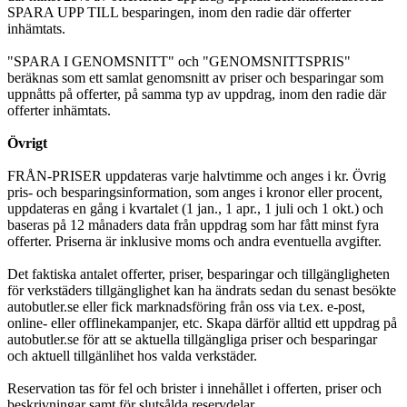
SPARA UPP TILL besparingen, inom den radie där offerter
inhämtats.
"SPARA I GENOMSNITT" och "GENOMSNITTSPRIS"
beräknas som ett samlat genomsnitt av priser och besparingar som
uppnåtts på offerter, på samma typ av uppdrag, inom den radie där
offerter inhämtats.
Övrigt
FRÅN-PRISER uppdateras varje halvtimme och anges i kr. Övrig
pris- och besparingsinformation, som anges i kronor eller procent,
uppdateras en gång i kvartalet (1 jan., 1 apr., 1 juli och 1 okt.) och
baseras på 12 månaders data från uppdrag som har fått minst fyra
offerter. Priserna är inklusive moms och andra eventuella avgifter.
Det faktiska antalet offerter, priser, besparingar och tillgängligheten
för verkstäders tillgänglighet kan ha ändrats sedan du senast besökte
autobutler.se eller fick marknadsföring från oss via t.ex. e-post,
online- eller offlinekampanjer, etc. Skapa därför alltid ett uppdrag på
autobutler.se för att se aktuella tillgängliga priser och besparingar
och aktuell tillgänlihet hos valda verkstäder.
Reservation tas för fel och brister i innehållet i offerten, priser och
beskrivningar samt för slutsålda reservdelar.