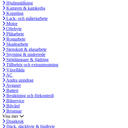
Hjulinställning
Kamrem & kamkedja
Koppling
Lack- och måleriarbete
Motor
Oljebyte
Plåtarbete
Rostarbete
Skadearbete
Stenskott & glasarbete
Styrning & underrede
Stötdämpare & fjädring
Tillbehör och extrautrustning
Växellåda
AC
Andra uppdrag
Avgaser
Batteri
Besiktning och förkontroll
Bilservice
Bilvård
Bromsar
Visa mer
Dragkrok
Däck, däckbyte & hjulbyte