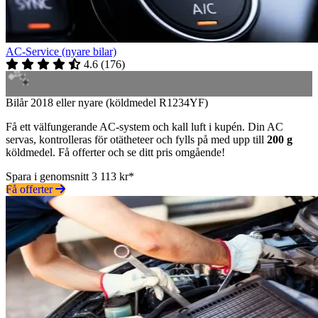
AC-Service (nyare bilar)
4.6
(
176
)
Bilår 2018 eller nyare (köldmedel R1234YF)
Få ett välfungerande AC-system och kall luft i kupén. Din AC
servas, kontrolleras för otätheteer och fylls på med upp till
200 g
köldmedel. Få offerter och se ditt pris omgående!
Spara i genomsnitt 3 113 kr*
Få offerter