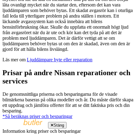
låta ovanligt mycket när du startar den, eftersom det kan vara
ljuddämparen som behöver bytas. Ett skadat avgasrör kan i oturliga
fall leda till ytterligare problem på andra ställen i motorn. Ett
läckande avgassystem kan också innebära att bilens
bensinförbrukning ökar. Skulle du uppfatta ett onormalt högt ljud
från avgasröret när du är ute och kör kan det tyda på att det är
problem med ljuddämparen. Det är därför vettigt att se om
ljuddämparen behöver bytas ut om den är skadad, även om den är
gjord för att hålla bilens livslängd.
Läs mer om
Ljuddämpare byte eller reparation
Prisar på andre Nissan reparationer och
services
De genomsnittliga priserna och besparingarna för de visade
bilmärkena baseras på olika modeller och år. Du måste därför skapa
ett uppdrag och jämföra offerter för att se ditt faktiska pris och din
besparing.
*Så beräknas priser och besparingar
Stäng
Information kring priser och besparingar