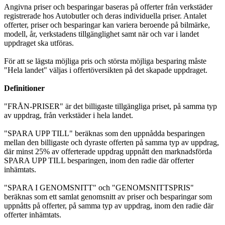
Angivna priser och besparingar baseras på offerter från verkstäder
registrerade hos Autobutler och deras individuella priser. Antalet
offerter, priser och besparingar kan variera beroende på bilmärke,
modell, år, verkstadens tillgänglighet samt när och var i landet
uppdraget ska utföras.
För att se lägsta möjliga pris och största möjliga besparing måste
"Hela landet" väljas i offertöversikten på det skapade uppdraget.
Definitioner
"FRÅN-PRISER" är det billigaste tillgängliga priset, på samma typ
av uppdrag, från verkstäder i hela landet.
"SPARA UPP TILL" beräknas som den uppnådda besparingen
mellan den billigaste och dyraste offerten på samma typ av uppdrag,
där minst 25% av offerterade uppdrag uppnått den marknadsförda
SPARA UPP TILL besparingen, inom den radie där offerter
inhämtats.
"SPARA I GENOMSNITT" och "GENOMSNITTSPRIS"
beräknas som ett samlat genomsnitt av priser och besparingar som
uppnåtts på offerter, på samma typ av uppdrag, inom den radie där
offerter inhämtats.