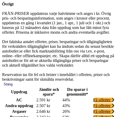
Övrigt
FRÅN-PRISER uppdateras varje halvtimme och anges i kr. Övrig
pris- och besparingsinformation, som anges i kronor eller procent,
uppdateras en gång i kvartalet (1 jan., 1 apr., 1 juli och 1 okt.) och
baseras på 12 månaders data från uppdrag som har fått minst fyra
offerter. Priserna är inklusive moms och andra eventuella avgifter.
Det faktiska antalet offerter, priser, besparingar och tillgängligheten
för verkstäders tillgänglighet kan ha ändrats sedan du senast besökte
autobutler.se eller fick marknadsföring från oss via t.ex. e-post,
online- eller offlinekampanjer, etc. Skapa därför alltid ett uppdrag på
autobutler.se för att se aktuella tillgängliga priser och besparingar
och aktuell tillgänlihet hos valda verkstäder.
Reservation tas för fel och brister i innehållet i offerten, priser och
beskrivningar samt för slutsålda reservdelar.
Stäng
Jämför och
Du sparar i
Uppdrag
spara*
genomsnitt*
AC
2.591 kr
44%
Få offerter
Andra uppdrag
2.507 kr
43%
Få offerter
Avgaser
2.646 kr
26%
Få offerter