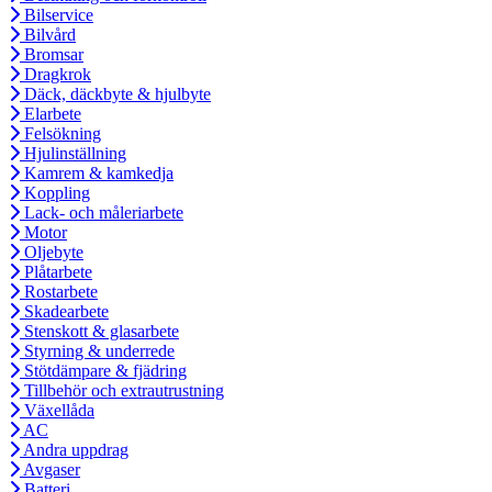
Bilservice
Bilvård
Bromsar
Dragkrok
Däck, däckbyte & hjulbyte
Elarbete
Felsökning
Hjulinställning
Kamrem & kamkedja
Koppling
Lack- och måleriarbete
Motor
Oljebyte
Plåtarbete
Rostarbete
Skadearbete
Stenskott & glasarbete
Styrning & underrede
Stötdämpare & fjädring
Tillbehör och extrautrustning
Växellåda
AC
Andra uppdrag
Avgaser
Batteri