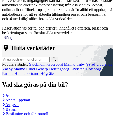
för verkstäders tillgänglighet kan ha ändrats sedan du senast besökte
autobutler.se eller fick marknadsföring från oss via t.ex. e-post,
online- eller offlinekampanjer, etc. Skapa därför alltid ett uppdrag på
autobutler.se för att se aktuella tillgängliga priser och besparingar
och aktuell tillgänlihet hos valda verkstäder.
Reservation tas för fel och brister i innehållet i offerten, priser och
beskrivningar samt för slutsålda reservdelar.
Stäng
Hitta verkstäder
Populära städer:
Stockholm
Göteborg
Malmö
Täby
Ystad
Upplands
Väsby
Malmö
Lund
Genarp
Helsingborg
Älvsered
Göteborg
Partille
Hunnebostrand
Högsäter
Vad ska göras på din bil?
AC
Andra uppdrag
Avgaser
Batteri
Besiktning och förkontroll