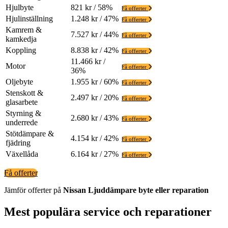
Hjulbyte
821 kr / 58%
Få offerter
Hjulinställning
1.248 kr / 47%
Få offerter
Kamrem &
7.527 kr / 44%
Få offerter
kamkedja
Koppling
8.838 kr / 42%
Få offerter
11.466 kr /
Motor
Få offerter
36%
Oljebyte
1.955 kr / 60%
Få offerter
Stenskott &
2.497 kr / 20%
Få offerter
glasarbete
Styrning &
2.680 kr / 43%
Få offerter
underrede
Stötdämpare &
4.154 kr / 42%
Få offerter
fjädring
Växellåda
6.164 kr / 27%
Få offerter
Få offerter
Jämför offerter på
Nissan
Ljuddämpare
byte eller reparation
Mest populära service och reparationer