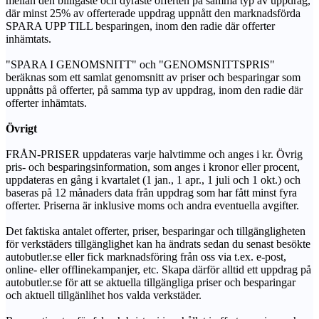
mellan den billigaste och dyraste offerten på samma typ av uppdrag,
där minst 25% av offerterade uppdrag uppnått den marknadsförda
SPARA UPP TILL besparingen, inom den radie där offerter
inhämtats.
"SPARA I GENOMSNITT" och "GENOMSNITTSPRIS"
beräknas som ett samlat genomsnitt av priser och besparingar som
uppnåtts på offerter, på samma typ av uppdrag, inom den radie där
offerter inhämtats.
Övrigt
FRÅN-PRISER uppdateras varje halvtimme och anges i kr. Övrig
pris- och besparingsinformation, som anges i kronor eller procent,
uppdateras en gång i kvartalet (1 jan., 1 apr., 1 juli och 1 okt.) och
baseras på 12 månaders data från uppdrag som har fått minst fyra
offerter. Priserna är inklusive moms och andra eventuella avgifter.
Det faktiska antalet offerter, priser, besparingar och tillgängligheten
för verkstäders tillgänglighet kan ha ändrats sedan du senast besökte
autobutler.se eller fick marknadsföring från oss via t.ex. e-post,
online- eller offlinekampanjer, etc. Skapa därför alltid ett uppdrag på
autobutler.se för att se aktuella tillgängliga priser och besparingar
och aktuell tillgänlihet hos valda verkstäder.