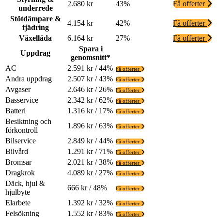
2.680 kr
43%
Få offerter
underrede
Stötdämpare &
4.154 kr
42%
Få offerter
fjädring
Växellåda
6.164 kr
27%
Få offerter
Spara i
Uppdrag
genomsnitt*
AC
2.591 kr / 44%
Få offerter
Andra uppdrag
2.507 kr / 43%
Få offerter
Avgaser
2.646 kr / 26%
Få offerter
Basservice
2.342 kr / 62%
Få offerter
Batteri
1.316 kr / 17%
Få offerter
Besiktning och
1.896 kr / 63%
Få offerter
förkontroll
Bilservice
2.849 kr / 44%
Få offerter
Bilvård
1.291 kr / 71%
Få offerter
Bromsar
2.021 kr / 38%
Få offerter
Dragkrok
4.089 kr / 27%
Få offerter
Däck, hjul &
666 kr / 48%
Få offerter
hjulbyte
Elarbete
1.392 kr / 32%
Få offerter
Felsökning
1.552 kr / 83%
Få offerter