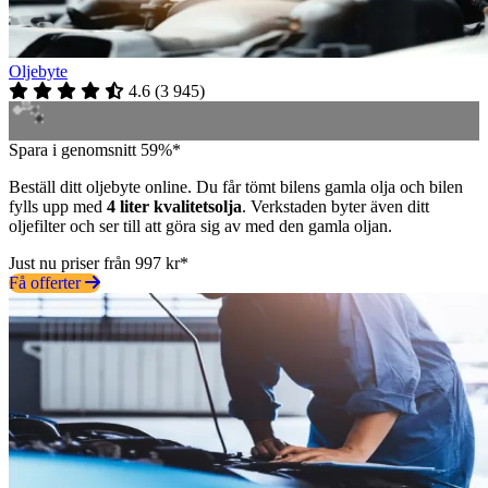
Oljebyte
4.6
(
3 945
)
Spara i genomsnitt 59%*
Beställ ditt oljebyte online. Du får tömt bilens gamla olja och bilen
fylls upp med
4 liter kvalitetsolja
. Verkstaden byter även ditt
oljefilter och ser till att göra sig av med den gamla oljan.
Just nu priser från 997 kr*
Få offerter