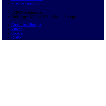
Priser på reparation
© 2026 Autobutler.se
Karlavägen 18, 114 31 Stockholm, Sverige
Cookie inställningar
Villkor
Cookies
GDPR