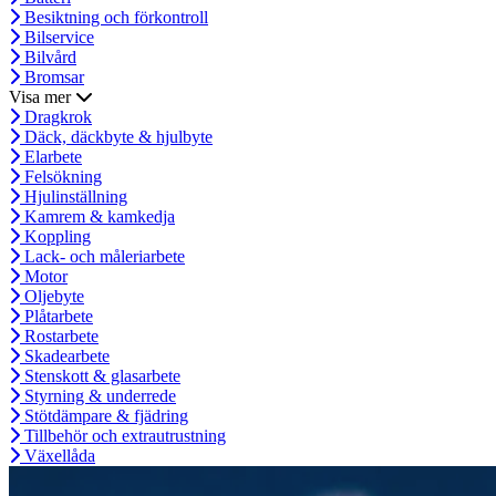
Besiktning och förkontroll
Bilservice
Bilvård
Bromsar
Visa mer
Dragkrok
Däck, däckbyte & hjulbyte
Elarbete
Felsökning
Hjulinställning
Kamrem & kamkedja
Koppling
Lack- och måleriarbete
Motor
Oljebyte
Plåtarbete
Rostarbete
Skadearbete
Stenskott & glasarbete
Styrning & underrede
Stötdämpare & fjädring
Tillbehör och extrautrustning
Växellåda