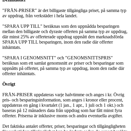
"FRÅN-PRISER" är det billigaste tillgängliga priset, på samma typ
av uppdrag, från verkstäder i hela landet.
"SPARA UPP TILL" beräknas som den uppnådda besparingen
mellan den billigaste och dyraste offerten på samma typ av uppdrag,
där minst 25% av offerterade uppdrag uppnått den marknadsförda
SPARA UPP TILL besparingen, inom den radie där offerter
inhämtats.
"SPARA I GENOMSNITT" och "GENOMSNITTSPRIS"
beräknas som ett samlat genomsnitt av priser och besparingar som
uppnåtts på offerter, på samma typ av uppdrag, inom den radie där
offerter inhämtats.
Övrigt
FRÅN-PRISER uppdateras varje halvtimme och anges i kr. Övrig
pris- och besparingsinformation, som anges i kronor eller procent,
uppdateras en gång i kvartalet (1 jan., 1 apr., 1 juli och 1 okt.) och
baseras på 12 månaders data från uppdrag som har fått minst fyra
offerter. Priserna är inklusive moms och andra eventuella avgifter.
Det faktiska antalet offerter, priser, besparingar och tillgängligheten