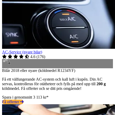
AC-Service (nyare bilar)
4.6
(
176
)
Bilår 2018 eller nyare (köldmedel R1234YF)
Få ett välfungerande AC-system och kall luft i kupén. Din AC
servas, kontrolleras för otätheteer och fylls på med upp till
200 g
köldmedel. Få offerter och se ditt pris omgående!
Spara i genomsnitt 3 113 kr*
Få offerter