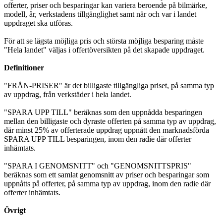
offerter, priser och besparingar kan variera beroende på bilmärke,
modell, år, verkstadens tillgänglighet samt när och var i landet
uppdraget ska utföras.
För att se lägsta möjliga pris och största möjliga besparing måste
"Hela landet" väljas i offertöversikten på det skapade uppdraget.
Definitioner
"FRÅN-PRISER" är det billigaste tillgängliga priset, på samma typ
av uppdrag, från verkstäder i hela landet.
"SPARA UPP TILL" beräknas som den uppnådda besparingen
mellan den billigaste och dyraste offerten på samma typ av uppdrag,
där minst 25% av offerterade uppdrag uppnått den marknadsförda
SPARA UPP TILL besparingen, inom den radie där offerter
inhämtats.
"SPARA I GENOMSNITT" och "GENOMSNITTSPRIS"
beräknas som ett samlat genomsnitt av priser och besparingar som
uppnåtts på offerter, på samma typ av uppdrag, inom den radie där
offerter inhämtats.
Övrigt