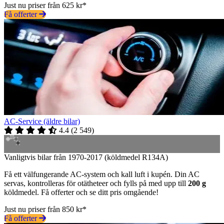
Just nu priser från 625 kr*
Få offerter
AC-Service (äldre bilar)
4.4
(
2 549
)
Vanligtvis bilar från 1970-2017 (köldmedel R134A)
Få ett välfungerande AC-system och kall luft i kupén. Din AC
servas, kontrolleras för otätheteer och fylls på med upp till
200 g
köldmedel. Få offerter och se ditt pris omgående!
Just nu priser från 850 kr*
Få offerter