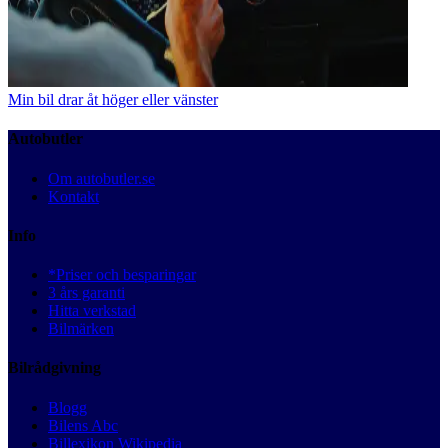
Min bil drar åt höger eller vänster
Autobutler
Om autobutler.se
Kontakt
Info
*Priser och besparingar
3 års garanti
Hitta verkstad
Bilmärken
Bilrådgivning
Blogg
Bilens Abc
Billexikon Wikipedia