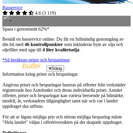
Basservice
4.6
(
3 119
)
Spara i genomsnitt 62%*
Beställ en basservice online. Du får en fullständig genomgång av
din bil med
46 kontrollpunkter
som inkluderar byte av olja och
oljefilter med upp till
4 liter kvalitetsolja
.
*Så beräknas priser och besparingar
Stäng
Information kring priser och besparingar
Angivna priser och besparingar baseras på offerter från verkstäder
registrerade hos Autobutler och deras individuella priser. Antalet
offerter, priser och besparingar kan variera beroende på bilmärke,
modell, år, verkstadens tillgänglighet samt när och var i landet
uppdraget ska utföras.
För att se lägsta möjliga pris och största möjliga besparing måste
"Hela landet" väljas i offertöversikten på det skapade uppdraget.
Definitioner