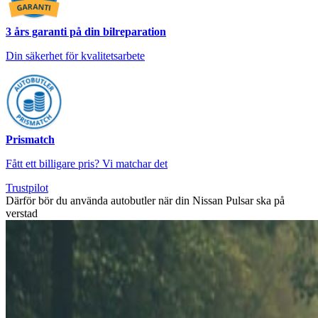
3 års garanti på din bilreparation
Din säkerhet för kvalitetsarbete
Prismatch
Fått ett billigare pris? Vi matchar det
Trustpilot
Därför bör du använda autobutler när din Nissan Pulsar ska på
verstad