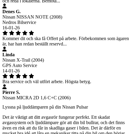
och reda i lokalerna. Bemöta...
Denes G.
Nissan NISSAN NOTE (2008)
Nedros Bilservice
16-01-26
Kommer dit och ska få Offert på arbete. Förbekommen som ägaren
är, har han redan beställt reservd...
Linda
Nissan X-Trail (2004)
GPS Auto Service
14-01-26
Bra service och väl utfört arbete. Högsta betyg.
Pierre S.
Nissan MICRA 2D 1,6 C+C (2006)
Lyssna på ljuddämparen på din Nissan Pulsar
Det är viktigt att ditt avgasrör fungerar perfekt. Ett skadat
avgassystem och ljuddämpare gör att din bil bullrar, och det finns
även en risk att du får in skadliga gaser i bilen. Det är därför en
mycket bra idé att låta en mekaniker titta på din bil om den börjar