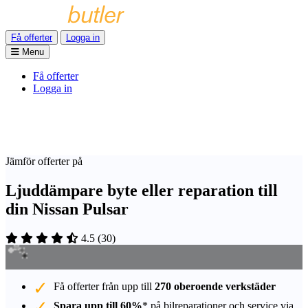
Få offerter
Logga in
Menu
Få offerter
Logga in
Jämför offerter på
Ljuddämpare byte eller reparation till
din Nissan Pulsar
4.5
(
30
)
Få offerter från upp till
270 oberoende verkstäder
Spara upp till 60%
* på bilreparationer och service via