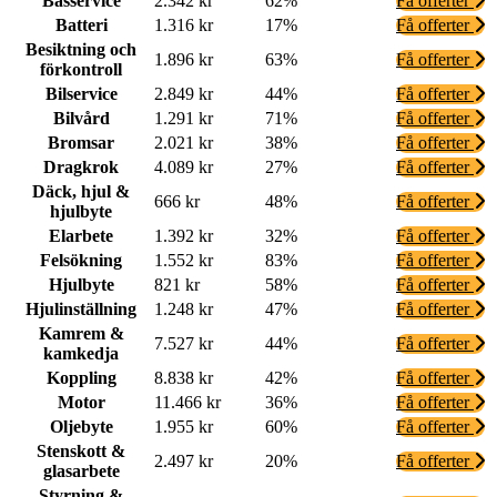
Basservice
2.342 kr
62%
Få offerter
Batteri
1.316 kr
17%
Få offerter
Besiktning och
1.896 kr
63%
Få offerter
förkontroll
Bilservice
2.849 kr
44%
Få offerter
Bilvård
1.291 kr
71%
Få offerter
Bromsar
2.021 kr
38%
Få offerter
Dragkrok
4.089 kr
27%
Få offerter
Däck, hjul &
666 kr
48%
Få offerter
hjulbyte
Elarbete
1.392 kr
32%
Få offerter
Felsökning
1.552 kr
83%
Få offerter
Hjulbyte
821 kr
58%
Få offerter
Hjulinställning
1.248 kr
47%
Få offerter
Kamrem &
7.527 kr
44%
Få offerter
kamkedja
Koppling
8.838 kr
42%
Få offerter
Motor
11.466 kr
36%
Få offerter
Oljebyte
1.955 kr
60%
Få offerter
Stenskott &
2.497 kr
20%
Få offerter
glasarbete
Styrning &