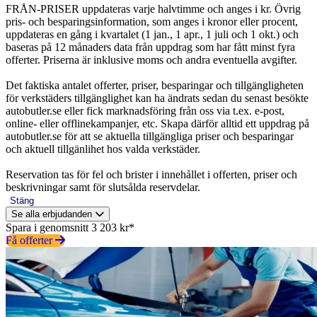
FRÅN-PRISER uppdateras varje halvtimme och anges i kr. Övrig
pris- och besparingsinformation, som anges i kronor eller procent,
uppdateras en gång i kvartalet (1 jan., 1 apr., 1 juli och 1 okt.) och
baseras på 12 månaders data från uppdrag som har fått minst fyra
offerter. Priserna är inklusive moms och andra eventuella avgifter.
Det faktiska antalet offerter, priser, besparingar och tillgängligheten
för verkstäders tillgänglighet kan ha ändrats sedan du senast besökte
autobutler.se eller fick marknadsföring från oss via t.ex. e-post,
online- eller offlinekampanjer, etc. Skapa därför alltid ett uppdrag på
autobutler.se för att se aktuella tillgängliga priser och besparingar
och aktuell tillgänlihet hos valda verkstäder.
Reservation tas för fel och brister i innehållet i offerten, priser och
beskrivningar samt för slutsålda reservdelar.
Stäng
Se alla erbjudanden
Spara i genomsnitt 3 203 kr*
Få offerter