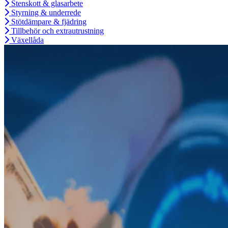
Stenskott & glasarbete
Styrning & underrede
Stötdämpare & fjädring
Tillbehör och extrautrustning
Växellåda