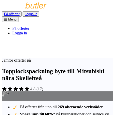
Få offerter
Logga in
Menu
Få offerter
Logga in
Jämför offerter på
Topplockspackning byte till Mitsubishi
nära Skellefteå
4.8
(
17
)
Få offerter från upp till
269 oberoende verkstäder
Spara upp till 60%
* på bilreparationer och service via