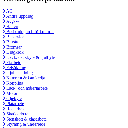
AC
Andra uppdrag
Avgaser
Batteri
Besiktning och förkontroll
Bilservice
Bilvård
Bromsar
Dragkrok
Däck, däckbyte & hjulbyte
Elarbete
Felsökning
Hjulinställning
Kamrem & kamkedja
Koppling
Lack- och måleriarbete
Motor
Oljebyte
Plåtarbete
Rostarbete
Skadearbete
Stenskott & glasarbete
Styrning & underrede