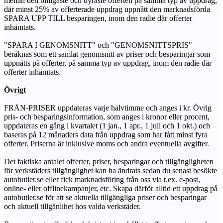
mellan den billigaste och dyraste offerten på samma typ av uppdrag,
där minst 25% av offerterade uppdrag uppnått den marknadsförda
SPARA UPP TILL besparingen, inom den radie där offerter
inhämtats.
"SPARA I GENOMSNITT" och "GENOMSNITTSPRIS"
beräknas som ett samlat genomsnitt av priser och besparingar som
uppnåtts på offerter, på samma typ av uppdrag, inom den radie där
offerter inhämtats.
Övrigt
FRÅN-PRISER uppdateras varje halvtimme och anges i kr. Övrig
pris- och besparingsinformation, som anges i kronor eller procent,
uppdateras en gång i kvartalet (1 jan., 1 apr., 1 juli och 1 okt.) och
baseras på 12 månaders data från uppdrag som har fått minst fyra
offerter. Priserna är inklusive moms och andra eventuella avgifter.
Det faktiska antalet offerter, priser, besparingar och tillgängligheten
för verkstäders tillgänglighet kan ha ändrats sedan du senast besökte
autobutler.se eller fick marknadsföring från oss via t.ex. e-post,
online- eller offlinekampanjer, etc. Skapa därför alltid ett uppdrag på
autobutler.se för att se aktuella tillgängliga priser och besparingar
och aktuell tillgänlihet hos valda verkstäder.