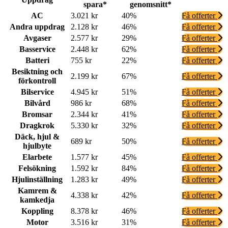
spara*
genomsnitt*
AC
3.021 kr
40%
Få offerter
Andra uppdrag
2.128 kr
46%
Få offerter
Avgaser
2.577 kr
29%
Få offerter
Basservice
2.448 kr
62%
Få offerter
Batteri
755 kr
22%
Få offerter
Besiktning och
2.199 kr
67%
Få offerter
förkontroll
Bilservice
4.945 kr
51%
Få offerter
Bilvård
986 kr
68%
Få offerter
Bromsar
2.344 kr
41%
Få offerter
Dragkrok
5.330 kr
32%
Få offerter
Däck, hjul &
689 kr
50%
Få offerter
hjulbyte
Elarbete
1.577 kr
45%
Få offerter
Felsökning
1.592 kr
84%
Få offerter
Hjulinställning
1.283 kr
49%
Få offerter
Kamrem &
4.338 kr
42%
Få offerter
kamkedja
Koppling
8.378 kr
46%
Få offerter
Motor
3.516 kr
31%
Få offerter