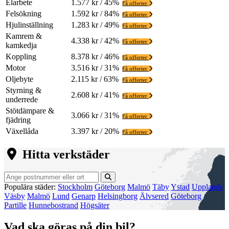
Elarbete
1.577 kr / 45%
Få offerter
Felsökning
1.592 kr / 84%
Få offerter
Hjulinställning
1.283 kr / 49%
Få offerter
Kamrem &
4.338 kr / 42%
Få offerter
kamkedja
Koppling
8.378 kr / 46%
Få offerter
Motor
3.516 kr / 31%
Få offerter
Oljebyte
2.115 kr / 63%
Få offerter
Styrning &
2.608 kr / 41%
Få offerter
underrede
Stötdämpare &
3.066 kr / 31%
Få offerter
fjädring
Växellåda
3.397 kr / 20%
Få offerter
Hitta verkstäder
Populära städer:
Stockholm
Göteborg
Malmö
Täby
Ystad
Upplands
Väsby
Malmö
Lund
Genarp
Helsingborg
Älvsered
Göteborg
Partille
Hunnebostrand
Högsäter
Vad ska göras på din bil?