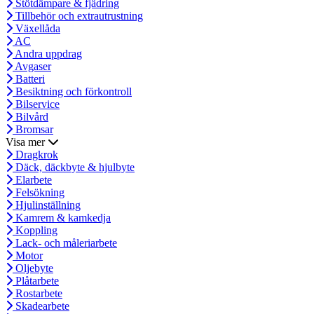
Stötdämpare & fjädring
Tillbehör och extrautrustning
Växellåda
AC
Andra uppdrag
Avgaser
Batteri
Besiktning och förkontroll
Bilservice
Bilvård
Bromsar
Visa mer
Dragkrok
Däck, däckbyte & hjulbyte
Elarbete
Felsökning
Hjulinställning
Kamrem & kamkedja
Koppling
Lack- och måleriarbete
Motor
Oljebyte
Plåtarbete
Rostarbete
Skadearbete