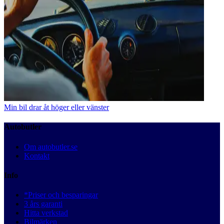
Min bil drar åt höger eller vänster
Autobutler
Om autobutler.se
Kontakt
Info
*Priser och besparingar
3 års garanti
Hitta verkstad
Bilmärken