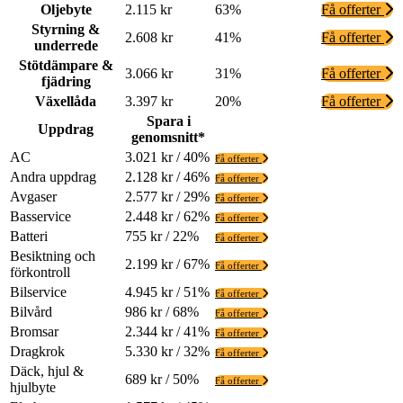
Oljebyte
2.115 kr
63%
Få offerter
Styrning &
2.608 kr
41%
Få offerter
underrede
Stötdämpare &
3.066 kr
31%
Få offerter
fjädring
Växellåda
3.397 kr
20%
Få offerter
Spara i
Uppdrag
genomsnitt*
AC
3.021 kr / 40%
Få offerter
Andra uppdrag
2.128 kr / 46%
Få offerter
Avgaser
2.577 kr / 29%
Få offerter
Basservice
2.448 kr / 62%
Få offerter
Batteri
755 kr / 22%
Få offerter
Besiktning och
2.199 kr / 67%
Få offerter
förkontroll
Bilservice
4.945 kr / 51%
Få offerter
Bilvård
986 kr / 68%
Få offerter
Bromsar
2.344 kr / 41%
Få offerter
Dragkrok
5.330 kr / 32%
Få offerter
Däck, hjul &
689 kr / 50%
Få offerter
hjulbyte