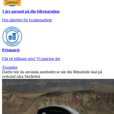
3 års garanti på din bilreparation
Din säkerhet för kvalitetsarbete
Prismatch
Fått ett billigare pris? Vi matchar det
Trustpilot
Därför bör du använda autobutler.se när din Mitsubishi skal på
verkstad nära Skellefteå