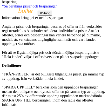
besparing.
*Så beräknas priser och besparingar
Stäng
Information kring priser och besparingar
Angivna priser och besparingar baseras på offerter från verkstäder
registrerade hos Autobutler och deras individuella priser. Antalet
offerter, priser och besparingar kan variera beroende på bilmärke,
modell, år, verkstadens tillgänglighet samt när och var i landet
uppdraget ska utföras.
För att se lägsta möjliga pris och största möjliga besparing måste
"Hela landet" väljas i offertöversikten på det skapade uppdraget.
Definitioner
"FRÅN-PRISER" är det billigaste tillgängliga priset, på samma typ
av uppdrag, från verkstäder i hela landet.
"SPARA UPP TILL" beräknas som den uppnådda besparingen
mellan den billigaste och dyraste offerten på samma typ av uppdrag,
där minst 25% av offerterade uppdrag uppnått den marknadsförda
SPARA UPP TILL besparingen, inom den radie där offerter
inhämtats.