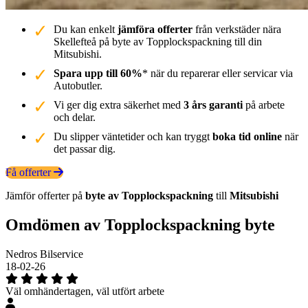
Du kan enkelt
jämföra offerter
från verkstäder nära
Skellefteå på byte av Topplockspackning till din
Mitsubishi.
Spara upp till 60%
* när du reparerar eller servicar via
Autobutler.
Vi ger dig extra säkerhet med
3 års garanti
på arbete
och delar.
Du slipper väntetider och kan tryggt
boka tid online
när
det passar dig.
Få offerter
Jämför offerter på
byte av Topplockspackning
till
Mitsubishi
Omdömen av Topplockspackning byte
Nedros Bilservice
18-02-26
Väl omhändertagen, väl utfört arbete