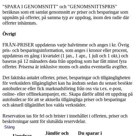
"SPARA I GENOMSNITT" och "GENOMSNITTSPRIS"
beräknas som ett samlat genomsnitt av priser och besparingar som
uppnåtts på offerter, på samma typ av uppdrag, inom den radie där
offerter inhämtats.
Övrigt
FRÅN-PRISER uppdateras varje halvtimme och anges i kr. Övrig
pris- och besparingsinformation, som anges i kronor eller procent,
uppdateras en gång i kvartalet (1 jan., 1 apr., 1 juli och 1 okt.) och
baseras på 12 månaders data från uppdrag som har fått minst fyra
offerter. Priserna är inklusive moms och andra eventuella avgifter.
Det faktiska antalet offerter, priser, besparingar och tillgängligheten
för verkstäders tillgänglighet kan ha ändrats sedan du senast besökte
autobutler.se eller fick marknadsföring från oss via t.ex. e-post,
online- eller offlinekampanjer, etc. Skapa därför alltid ett uppdrag på
autobutler.se för att se aktuella tillgängliga priser och besparingar
och aktuell tillgänlihet hos valda verkstäder.
Reservation tas för fel och brister i innehållet i offerten, priser och
beskrivningar samt för slutsålda reservdelar.
Stäng
Jämför och
Du sparar i
Uppdrag