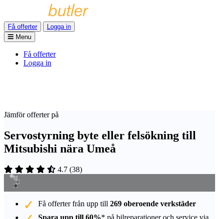
Få offerter
Logga in
Menu
Få offerter
Logga in
Jämför offerter på
Servostyrning byte eller felsökning till
Mitsubishi nära Umeå
4.7
(
38
)
Få offerter från upp till
269 oberoende verkstäder
Spara upp till 60%
* på bilreparationer och service via