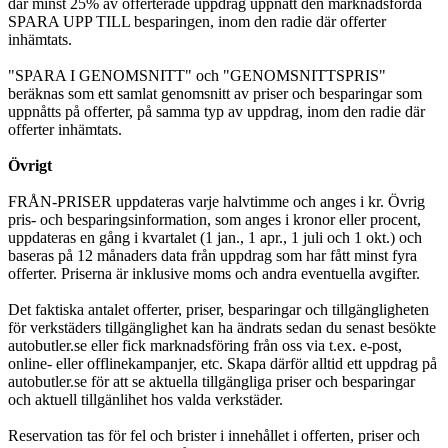
där minst 25% av offerterade uppdrag uppnått den marknadsförda
SPARA UPP TILL besparingen, inom den radie där offerter
inhämtats.
"SPARA I GENOMSNITT" och "GENOMSNITTSPRIS"
beräknas som ett samlat genomsnitt av priser och besparingar som
uppnåtts på offerter, på samma typ av uppdrag, inom den radie där
offerter inhämtats.
Övrigt
FRÅN-PRISER uppdateras varje halvtimme och anges i kr. Övrig
pris- och besparingsinformation, som anges i kronor eller procent,
uppdateras en gång i kvartalet (1 jan., 1 apr., 1 juli och 1 okt.) och
baseras på 12 månaders data från uppdrag som har fått minst fyra
offerter. Priserna är inklusive moms och andra eventuella avgifter.
Det faktiska antalet offerter, priser, besparingar och tillgängligheten
för verkstäders tillgänglighet kan ha ändrats sedan du senast besökte
autobutler.se eller fick marknadsföring från oss via t.ex. e-post,
online- eller offlinekampanjer, etc. Skapa därför alltid ett uppdrag på
autobutler.se för att se aktuella tillgängliga priser och besparingar
och aktuell tillgänlihet hos valda verkstäder.
Reservation tas för fel och brister i innehållet i offerten, priser och