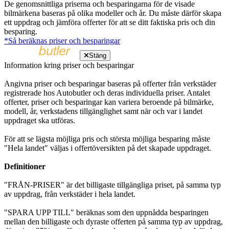
De genomsnittliga priserna och besparingarna för de visade
bilmärkena baseras på olika modeller och år. Du måste därför skapa
ett uppdrag och jämföra offerter för att se ditt faktiska pris och din
besparing.
*Så beräknas priser och besparingar
Stäng
Information kring priser och besparingar
Angivna priser och besparingar baseras på offerter från verkstäder
registrerade hos Autobutler och deras individuella priser. Antalet
offerter, priser och besparingar kan variera beroende på bilmärke,
modell, år, verkstadens tillgänglighet samt när och var i landet
uppdraget ska utföras.
För att se lägsta möjliga pris och största möjliga besparing måste
"Hela landet" väljas i offertöversikten på det skapade uppdraget.
Definitioner
"FRÅN-PRISER" är det billigaste tillgängliga priset, på samma typ
av uppdrag, från verkstäder i hela landet.
"SPARA UPP TILL" beräknas som den uppnådda besparingen
mellan den billigaste och dyraste offerten på samma typ av uppdrag,