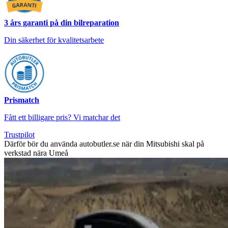
3 års garanti på din bilreparation
Din säkerhet för kvalitetsarbete
Prismatch
Fått ett billigare pris? Vi matchar det
Trustpilot
Därför bör du använda autobutler.se när din Mitsubishi skal på
verkstad nära Umeå