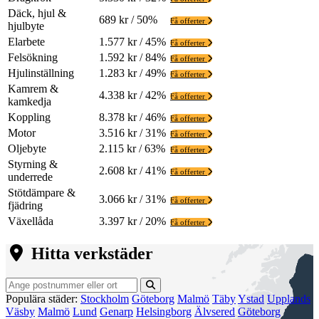
Däck, hjul &
689 kr / 50%
Få offerter
hjulbyte
Elarbete
1.577 kr / 45%
Få offerter
Felsökning
1.592 kr / 84%
Få offerter
Hjulinställning
1.283 kr / 49%
Få offerter
Kamrem &
4.338 kr / 42%
Få offerter
kamkedja
Koppling
8.378 kr / 46%
Få offerter
Motor
3.516 kr / 31%
Få offerter
Oljebyte
2.115 kr / 63%
Få offerter
Styrning &
2.608 kr / 41%
Få offerter
underrede
Stötdämpare &
3.066 kr / 31%
Få offerter
fjädring
Växellåda
3.397 kr / 20%
Få offerter
Hitta verkstäder
Populära städer:
Stockholm
Göteborg
Malmö
Täby
Ystad
Upplands
Väsby
Malmö
Lund
Genarp
Helsingborg
Älvsered
Göteborg