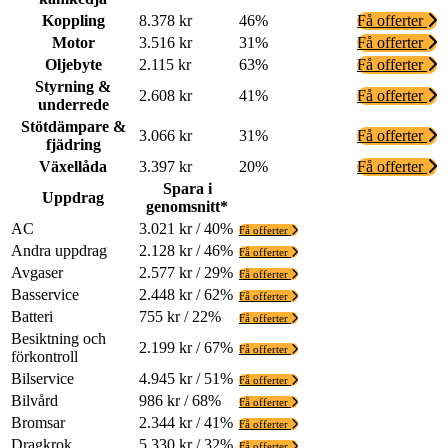
Koppling
8.378 kr
46%
Få offerter
Motor
3.516 kr
31%
Få offerter
Oljebyte
2.115 kr
63%
Få offerter
Styrning &
2.608 kr
41%
Få offerter
underrede
Stötdämpare &
3.066 kr
31%
Få offerter
fjädring
Växellåda
3.397 kr
20%
Få offerter
Spara i
Uppdrag
genomsnitt*
AC
3.021 kr / 40%
Få offerter
Andra uppdrag
2.128 kr / 46%
Få offerter
Avgaser
2.577 kr / 29%
Få offerter
Basservice
2.448 kr / 62%
Få offerter
Batteri
755 kr / 22%
Få offerter
Besiktning och
2.199 kr / 67%
Få offerter
förkontroll
Bilservice
4.945 kr / 51%
Få offerter
Bilvård
986 kr / 68%
Få offerter
Bromsar
2.344 kr / 41%
Få offerter
Dragkrok
5.330 kr / 32%
Få offerter