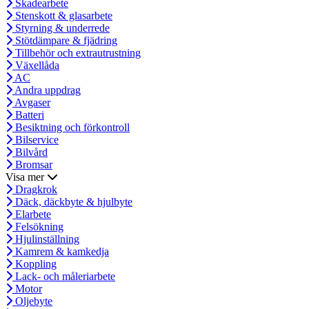
Skadearbete
Stenskott & glasarbete
Styrning & underrede
Stötdämpare & fjädring
Tillbehör och extrautrustning
Växellåda
AC
Andra uppdrag
Avgaser
Batteri
Besiktning och förkontroll
Bilservice
Bilvård
Bromsar
Visa mer
Dragkrok
Däck, däckbyte & hjulbyte
Elarbete
Felsökning
Hjulinställning
Kamrem & kamkedja
Koppling
Lack- och måleriarbete
Motor
Oljebyte