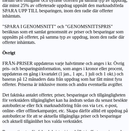
mellan den billigaste och dyraste offerten på samma typ av uppdrag,
där minst 25% av offerterade uppdrag uppnått den marknadsförda
SPARA UPP TILL besparingen, inom den radie där offerter
inhämtats.
"SPARA I GENOMSNITT" och "GENOMSNITTSPRIS"
beräknas som ett samlat genomsnitt av priser och besparingar som
uppnåtts på offerter, på samma typ av uppdrag, inom den radie där
offerter inhämtats.
Övrigt
FRÅN-PRISER uppdateras varje halvtimme och anges i kr. Övrig
pris- och besparingsinformation, som anges i kronor eller procent,
uppdateras en gång i kvartalet (1 jan., 1 apr., 1 juli och 1 okt.) och
baseras på 12 månaders data från uppdrag som har fått minst fyra
offerter. Priserna är inklusive moms och andra eventuella avgifter.
Det faktiska antalet offerter, priser, besparingar och tillgängligheten
för verkstäders tillgänglighet kan ha ändrats sedan du senast besökte
autobutler.se eller fick marknadsföring från oss via t.ex. e-post,
online- eller offlinekampanjer, etc. Skapa därför alltid ett uppdrag på
autobutler.se för att se aktuella tillgängliga priser och besparingar
och aktuell tillgänlihet hos valda verkstäder.