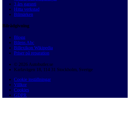
3 års garanti
Hitta verkstad
Bilmärken
Bilrådgivning
Blogg
Bilens Abc
Billexikon Wikipedia
Priser på reparation
© 2026 Autobutler.se
Karlavägen 18, 114 31 Stockholm, Sverige
Cookie inställningar
Villkor
Cookies
GDPR