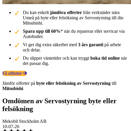
Du kan enkelt
jämföra offerter
från verkstäder nära
Umeå på byte eller felsökning av Servostyrning till din
Mitsubishi.
Spara upp till 60%
* när du reparerar eller servicar via
Autobutler.
Vi ger dig extra säkerhet med
3 års garanti
på arbete
och delar.
Du slipper väntetider och kan tryggt
boka tid online
när
det passar dig.
Få offerter
Jämför offerter på
byte eller felsökning av Servostyrning
till
Mitsubishi
Omdömen av Servostyrning byte eller
felsökning
Mekobil Stockholm AB
10-07-26