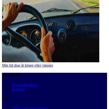
Min bil drar åt höger eller vänster
Autobutler
Om autobutler.se
Kontakt
Info
*Priser och besparingar