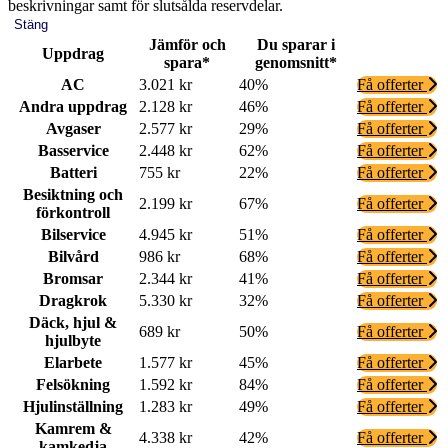
beskrivningar samt för slutsålda reservdelar.
Stäng
Jämför och
Du sparar i
Uppdrag
spara*
genomsnitt*
AC
3.021 kr
40%
Få offerter
Andra uppdrag
2.128 kr
46%
Få offerter
Avgaser
2.577 kr
29%
Få offerter
Basservice
2.448 kr
62%
Få offerter
Batteri
755 kr
22%
Få offerter
Besiktning och
2.199 kr
67%
Få offerter
förkontroll
Bilservice
4.945 kr
51%
Få offerter
Bilvård
986 kr
68%
Få offerter
Bromsar
2.344 kr
41%
Få offerter
Dragkrok
5.330 kr
32%
Få offerter
Däck, hjul &
689 kr
50%
Få offerter
hjulbyte
Elarbete
1.577 kr
45%
Få offerter
Felsökning
1.592 kr
84%
Få offerter
Hjulinställning
1.283 kr
49%
Få offerter
Kamrem &
4.338 kr
42%
Få offerter
kamkedja