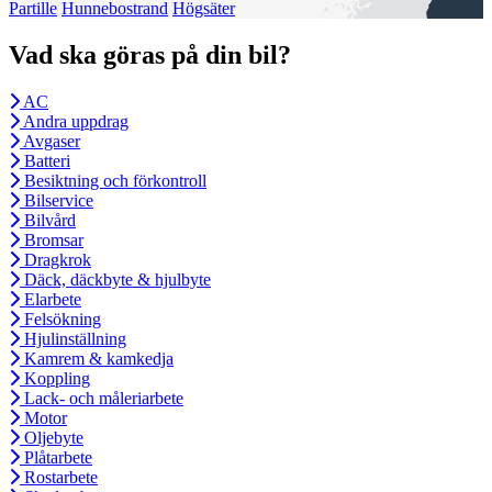
Partille
Hunnebostrand
Högsäter
Vad ska göras på din bil?
AC
Andra uppdrag
Avgaser
Batteri
Besiktning och förkontroll
Bilservice
Bilvård
Bromsar
Dragkrok
Däck, däckbyte & hjulbyte
Elarbete
Felsökning
Hjulinställning
Kamrem & kamkedja
Koppling
Lack- och måleriarbete
Motor
Oljebyte
Plåtarbete
Rostarbete