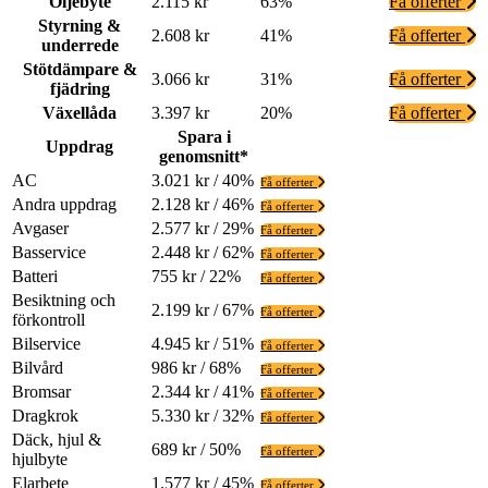
Oljebyte
2.115 kr
63%
Få offerter
Styrning &
2.608 kr
41%
Få offerter
underrede
Stötdämpare &
3.066 kr
31%
Få offerter
fjädring
Växellåda
3.397 kr
20%
Få offerter
Spara i
Uppdrag
genomsnitt*
AC
3.021 kr / 40%
Få offerter
Andra uppdrag
2.128 kr / 46%
Få offerter
Avgaser
2.577 kr / 29%
Få offerter
Basservice
2.448 kr / 62%
Få offerter
Batteri
755 kr / 22%
Få offerter
Besiktning och
2.199 kr / 67%
Få offerter
förkontroll
Bilservice
4.945 kr / 51%
Få offerter
Bilvård
986 kr / 68%
Få offerter
Bromsar
2.344 kr / 41%
Få offerter
Dragkrok
5.330 kr / 32%
Få offerter
Däck, hjul &
689 kr / 50%
Få offerter
hjulbyte
Elarbete
1.577 kr / 45%
Få offerter