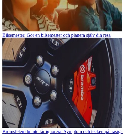
Bilsemester: Gör en bilsemester och planera själv din resa
Bromsfelen du inte får ignorera: Symptom och tecken på trasiga