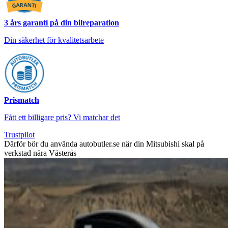
3 års garanti på din bilreparation
Din säkerhet för kvalitetsarbete
Prismatch
Fått ett billigare pris? Vi matchar det
Trustpilot
Därför bör du använda autobutler.se när din Mitsubishi skal på
verkstad nära Västerås