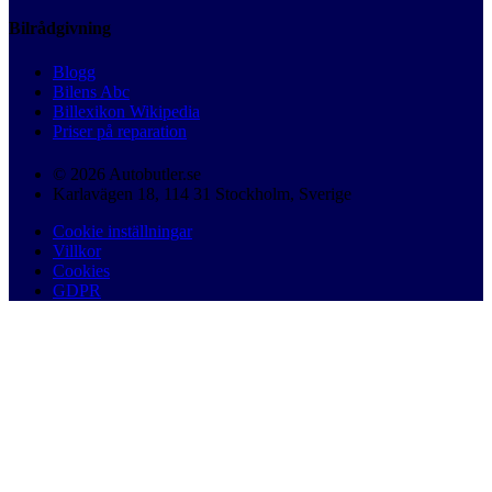
Bilrådgivning
Blogg
Bilens Abc
Billexikon Wikipedia
Priser på reparation
© 2026 Autobutler.se
Karlavägen 18, 114 31 Stockholm, Sverige
Cookie inställningar
Villkor
Cookies
GDPR