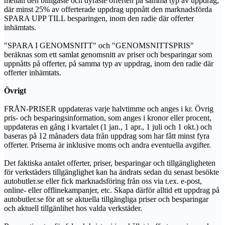
mellan den billigaste och dyraste offerten på samma typ av uppdrag,
där minst 25% av offerterade uppdrag uppnått den marknadsförda
SPARA UPP TILL besparingen, inom den radie där offerter
inhämtats.
"SPARA I GENOMSNITT" och "GENOMSNITTSPRIS"
beräknas som ett samlat genomsnitt av priser och besparingar som
uppnåtts på offerter, på samma typ av uppdrag, inom den radie där
offerter inhämtats.
Övrigt
FRÅN-PRISER uppdateras varje halvtimme och anges i kr. Övrig
pris- och besparingsinformation, som anges i kronor eller procent,
uppdateras en gång i kvartalet (1 jan., 1 apr., 1 juli och 1 okt.) och
baseras på 12 månaders data från uppdrag som har fått minst fyra
offerter. Priserna är inklusive moms och andra eventuella avgifter.
Det faktiska antalet offerter, priser, besparingar och tillgängligheten
för verkstäders tillgänglighet kan ha ändrats sedan du senast besökte
autobutler.se eller fick marknadsföring från oss via t.ex. e-post,
online- eller offlinekampanjer, etc. Skapa därför alltid ett uppdrag på
autobutler.se för att se aktuella tillgängliga priser och besparingar
och aktuell tillgänlihet hos valda verkstäder.