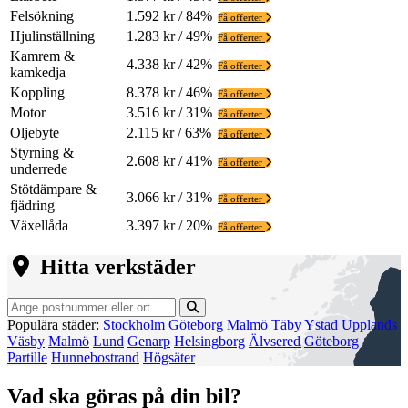
Felsökning
1.592 kr / 84%
Få offerter
Hjulinställning
1.283 kr / 49%
Få offerter
Kamrem &
4.338 kr / 42%
Få offerter
kamkedja
Koppling
8.378 kr / 46%
Få offerter
Motor
3.516 kr / 31%
Få offerter
Oljebyte
2.115 kr / 63%
Få offerter
Styrning &
2.608 kr / 41%
Få offerter
underrede
Stötdämpare &
3.066 kr / 31%
Få offerter
fjädring
Växellåda
3.397 kr / 20%
Få offerter
Hitta verkstäder
Populära städer:
Stockholm
Göteborg
Malmö
Täby
Ystad
Upplands
Väsby
Malmö
Lund
Genarp
Helsingborg
Älvsered
Göteborg
Partille
Hunnebostrand
Högsäter
Vad ska göras på din bil?