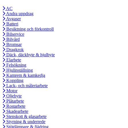
AC
Andra uppdrag
Avgaser
Batteri
Besiktning och förkontroll
Bilservice
Bilvård
Bromsar
Dragkrok
Däck, däckbyte & hjulbyte
Elarbete
Felsökning
Hjulinställning
Kamrem & kamkedja
Koppling
Lack- och måleriarbete
Motor
Oljebyte
Plåtarbete
Rostarbete
Skadearbete
Stenskott & glasarbete
Styrning & underrede
Stötdämpare & fjädring