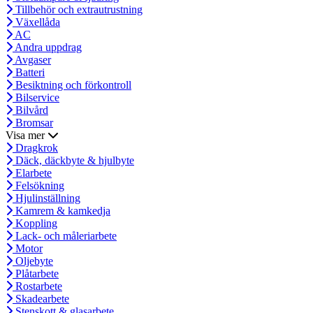
Tillbehör och extrautrustning
Växellåda
AC
Andra uppdrag
Avgaser
Batteri
Besiktning och förkontroll
Bilservice
Bilvård
Bromsar
Visa mer
Dragkrok
Däck, däckbyte & hjulbyte
Elarbete
Felsökning
Hjulinställning
Kamrem & kamkedja
Koppling
Lack- och måleriarbete
Motor
Oljebyte
Plåtarbete
Rostarbete
Skadearbete
Stenskott & glasarbete