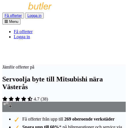
Få offerter
Logga in
Menu
Få offerter
Logga in
Jämför offerter på
Servoolja byte till Mitsubishi nära
Västerås
4.7
(
38
)
Få offerter från upp till
269 oberoende verkstäder
Spara upp till 60%
* på bilreparationer och service via