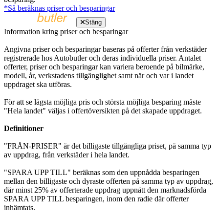
*Så beräknas priser och besparingar
Stäng
Information kring priser och besparingar
Angivna priser och besparingar baseras på offerter från verkstäder
registrerade hos Autobutler och deras individuella priser. Antalet
offerter, priser och besparingar kan variera beroende på bilmärke,
modell, år, verkstadens tillgänglighet samt när och var i landet
uppdraget ska utföras.
För att se lägsta möjliga pris och största möjliga besparing måste
"Hela landet" väljas i offertöversikten på det skapade uppdraget.
Definitioner
"FRÅN-PRISER" är det billigaste tillgängliga priset, på samma typ
av uppdrag, från verkstäder i hela landet.
"SPARA UPP TILL" beräknas som den uppnådda besparingen
mellan den billigaste och dyraste offerten på samma typ av uppdrag,
där minst 25% av offerterade uppdrag uppnått den marknadsförda
SPARA UPP TILL besparingen, inom den radie där offerter
inhämtats.