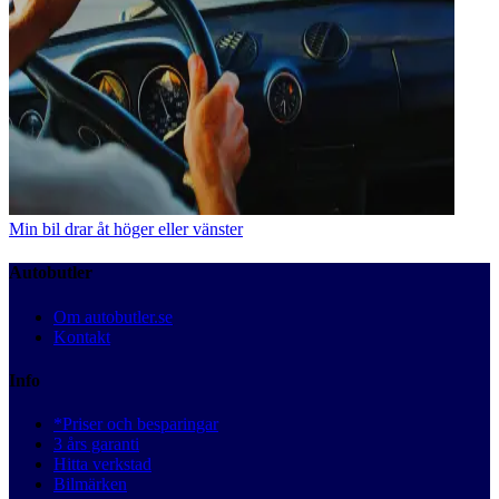
Min bil drar åt höger eller vänster
Autobutler
Om autobutler.se
Kontakt
Info
*Priser och besparingar
3 års garanti
Hitta verkstad
Bilmärken