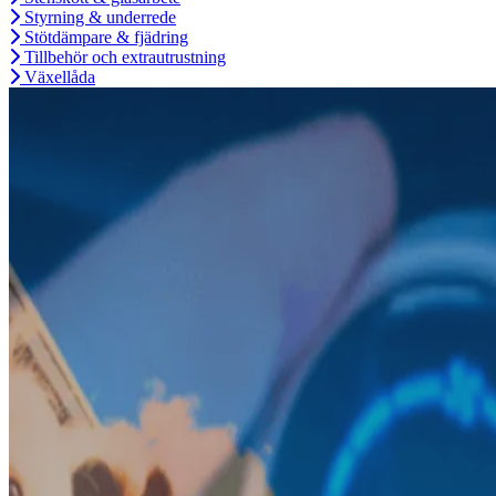
Styrning & underrede
Stötdämpare & fjädring
Tillbehör och extrautrustning
Växellåda