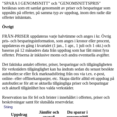
"SPARA I GENOMSNITT" och "GENOMSNITTSPRIS"
beräknas som ett samlat genomsnitt av priser och besparingar som
uppnåtts på offerter, på samma typ av uppdrag, inom den radie där
offerter inhämtats.
Övrigt
FRÅN-PRISER uppdateras varje halvtimme och anges i kr. Övrig
pris- och besparingsinformation, som anges i kronor eller procent,
uppdateras en gång i kvartalet (1 jan., 1 apr., 1 juli och 1 okt.) och
baseras på 12 månaders data från uppdrag som har fått minst fyra
offerter. Priserna är inklusive moms och andra eventuella avgifter.
Det faktiska antalet offerter, priser, besparingar och tillgängligheten
för verkstäders tillgänglighet kan ha ändrats sedan du senast besökte
autobutler.se eller fick marknadsföring från oss via t.ex. e-post,
online- eller offlinekampanjer, etc. Skapa därför alltid ett uppdrag på
autobutler.se för att se aktuella tillgängliga priser och besparingar
och aktuell tillgänlihet hos valda verkstäder.
Reservation tas för fel och brister i innehållet i offerten, priser och
beskrivningar samt för slutsålda reservdelar.
Stäng
Jämför och
Du sparar i
Uppdrag
spara*
genomsnitt*