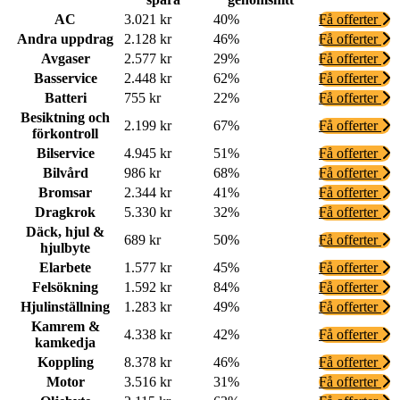
AC
3.021 kr
40%
Få offerter
Andra uppdrag
2.128 kr
46%
Få offerter
Avgaser
2.577 kr
29%
Få offerter
Basservice
2.448 kr
62%
Få offerter
Batteri
755 kr
22%
Få offerter
Besiktning och
2.199 kr
67%
Få offerter
förkontroll
Bilservice
4.945 kr
51%
Få offerter
Bilvård
986 kr
68%
Få offerter
Bromsar
2.344 kr
41%
Få offerter
Dragkrok
5.330 kr
32%
Få offerter
Däck, hjul &
689 kr
50%
Få offerter
hjulbyte
Elarbete
1.577 kr
45%
Få offerter
Felsökning
1.592 kr
84%
Få offerter
Hjulinställning
1.283 kr
49%
Få offerter
Kamrem &
4.338 kr
42%
Få offerter
kamkedja
Koppling
8.378 kr
46%
Få offerter
Motor
3.516 kr
31%
Få offerter