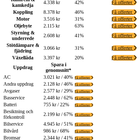
4.338 kr
42%
Få offerter
kamkedja
Koppling
8.378 kr
46%
Få offerter
Motor
3.516 kr
31%
Få offerter
Oljebyte
2.115 kr
63%
Få offerter
Styrning &
2.608 kr
41%
Få offerter
underrede
Stötdämpare &
3.066 kr
31%
Få offerter
fjädring
Växellåda
3.397 kr
20%
Få offerter
Spara i
Uppdrag
genomsnitt*
AC
3.021 kr / 40%
Få offerter
Andra uppdrag
2.128 kr / 46%
Få offerter
Avgaser
2.577 kr / 29%
Få offerter
Basservice
2.448 kr / 62%
Få offerter
Batteri
755 kr / 22%
Få offerter
Besiktning och
2.199 kr / 67%
Få offerter
förkontroll
Bilservice
4.945 kr / 51%
Få offerter
Bilvård
986 kr / 68%
Få offerter
Bromsar
2.344 kr / 41%
Få offerter