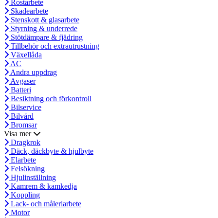
Rostarbete
Skadearbete
Stenskott & glasarbete
Styrning & underrede
Stötdämpare & fjädring
Tillbehör och extrautrustning
Växellåda
AC
Andra uppdrag
Avgaser
Batteri
Besiktning och förkontroll
Bilservice
Bilvård
Bromsar
Visa mer
Dragkrok
Däck, däckbyte & hjulbyte
Elarbete
Felsökning
Hjulinställning
Kamrem & kamkedja
Koppling
Lack- och måleriarbete
Motor