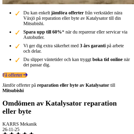
Du kan enkelt
jämföra offerter
från verkstäder nära
Växjö på reparation eller byte av Katalysator till din
Mitsubishi.
Spara upp till 60%
* när du reparerar eller servicar via
Autobutler.
Vi ger dig extra säkerhet med
3 års garanti
på arbete
och delar.
Du slipper väntetider och kan tryggt
boka tid online
när
det passar dig.
Få offerter
Jämför offerter på
reparation eller byte av Katalysator
till
Mitsubishi
Omdömen av Katalysator reparation
eller byte
KARRS Mekanik
26-11-25