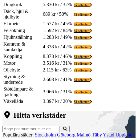
Dragkrok
5.330 kr / 32%
Få offerter
Däck, hjul &
689 kr / 50%
Få offerter
hjulbyte
Elarbete
1.577 kr / 45%
Få offerter
Felsökning
1.592 kr / 84%
Få offerter
Hjulinställning
1.283 kr / 49%
Få offerter
Kamrem &
4.338 kr / 42%
Få offerter
kamkedja
Koppling
8.378 kr / 46%
Få offerter
Motor
3.516 kr / 31%
Få offerter
Oljebyte
2.115 kr / 63%
Få offerter
Styrning &
2.608 kr / 41%
Få offerter
underrede
Stötdämpare &
3.066 kr / 31%
Få offerter
fjädring
Växellåda
3.397 kr / 20%
Få offerter
Hitta verkstäder
Populära städer:
Stockholm
Göteborg
Malmö
Täby
Ystad
Upplands