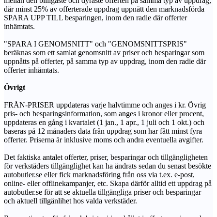
mellan den billigaste och dyraste offerten på samma typ av uppdrag,
där minst 25% av offerterade uppdrag uppnått den marknadsförda
SPARA UPP TILL besparingen, inom den radie där offerter
inhämtats.
"SPARA I GENOMSNITT" och "GENOMSNITTSPRIS"
beräknas som ett samlat genomsnitt av priser och besparingar som
uppnåtts på offerter, på samma typ av uppdrag, inom den radie där
offerter inhämtats.
Övrigt
FRÅN-PRISER uppdateras varje halvtimme och anges i kr. Övrig
pris- och besparingsinformation, som anges i kronor eller procent,
uppdateras en gång i kvartalet (1 jan., 1 apr., 1 juli och 1 okt.) och
baseras på 12 månaders data från uppdrag som har fått minst fyra
offerter. Priserna är inklusive moms och andra eventuella avgifter.
Det faktiska antalet offerter, priser, besparingar och tillgängligheten
för verkstäders tillgänglighet kan ha ändrats sedan du senast besökte
autobutler.se eller fick marknadsföring från oss via t.ex. e-post,
online- eller offlinekampanjer, etc. Skapa därför alltid ett uppdrag på
autobutler.se för att se aktuella tillgängliga priser och besparingar
och aktuell tillgänlihet hos valda verkstäder.