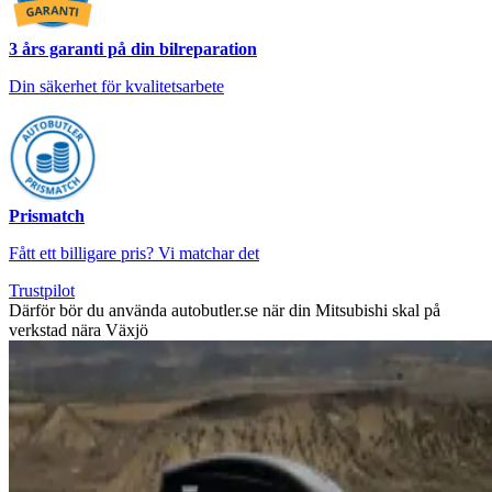
3 års garanti på din bilreparation
Din säkerhet för kvalitetsarbete
Prismatch
Fått ett billigare pris? Vi matchar det
Trustpilot
Därför bör du använda autobutler.se när din Mitsubishi skal på
verkstad nära Växjö