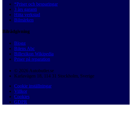
*Priser och besparingar
3 års garanti
Hitta verkstad
Bilmärken
Bilrådgivning
Blogg
Bilens Abc
Billexikon Wikipedia
Priser på reparation
© 2026 Autobutler.se
Karlavägen 18, 114 31 Stockholm, Sverige
Cookie inställningar
Villkor
Cookies
GDPR