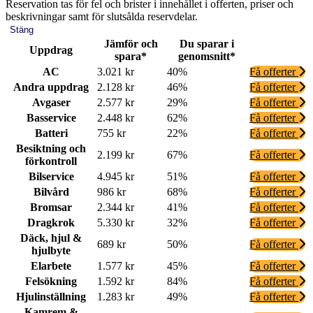
Reservation tas för fel och brister i innehållet i offerten, priser och
beskrivningar samt för slutsålda reservdelar.
Stäng
Jämför och
Du sparar i
Uppdrag
spara*
genomsnitt*
AC
3.021 kr
40%
Få offerter
Andra uppdrag
2.128 kr
46%
Få offerter
Avgaser
2.577 kr
29%
Få offerter
Basservice
2.448 kr
62%
Få offerter
Batteri
755 kr
22%
Få offerter
Besiktning och
2.199 kr
67%
Få offerter
förkontroll
Bilservice
4.945 kr
51%
Få offerter
Bilvård
986 kr
68%
Få offerter
Bromsar
2.344 kr
41%
Få offerter
Dragkrok
5.330 kr
32%
Få offerter
Däck, hjul &
689 kr
50%
Få offerter
hjulbyte
Elarbete
1.577 kr
45%
Få offerter
Felsökning
1.592 kr
84%
Få offerter
Hjulinställning
1.283 kr
49%
Få offerter
Kamrem &