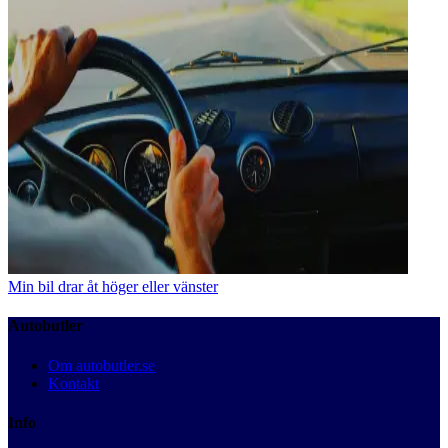
Min bil drar åt höger eller vänster
Autobutler
Om autobutler.se
Kontakt
Info