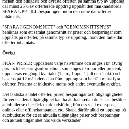
mellan den billigaste och dyraste offerten på samma typ av uppdrag,
där minst 25% av offerterade uppdrag uppnått den marknadsförda
SPARA UPP TILL besparingen, inom den radie där offerter
inhämtats.
"SPARA I GENOMSNITT" och "GENOMSNITTSPRIS"
beräknas som ett samlat genomsnitt av priser och besparingar som
uppnåtts på offerter, på samma typ av uppdrag, inom den radie där
offerter inhämtats.
Övrigt
FRÅN-PRISER uppdateras varje halvtimme och anges i kr. Övrig
pris- och besparingsinformation, som anges i kronor eller procent,
uppdateras en gång i kvartalet (1 jan., 1 apr., 1 juli och 1 okt.) och
baseras på 12 månaders data från uppdrag som har fått minst fyra
offerter. Priserna är inklusive moms och andra eventuella avgifter.
Det faktiska antalet offerter, priser, besparingar och tillgängligheten
för verkstäders tillgänglighet kan ha ändrats sedan du senast besökte
autobutler.se eller fick marknadsföring från oss via t.ex. e-post,
online- eller offlinekampanjer, etc. Skapa därför alltid ett uppdrag på
autobutler.se för att se aktuella tillgängliga priser och besparingar
och aktuell tillgänlihet hos valda verkstäder.