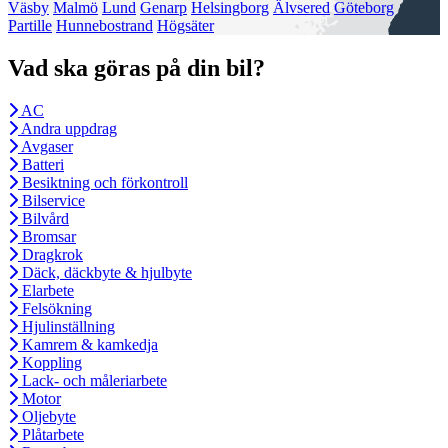
Väsby
Malmö
Lund
Genarp
Helsingborg
Älvsered
Göteborg
Partille
Hunnebostrand
Högsäter
Vad ska göras på din bil?
AC
Andra uppdrag
Avgaser
Batteri
Besiktning och förkontroll
Bilservice
Bilvård
Bromsar
Dragkrok
Däck, däckbyte & hjulbyte
Elarbete
Felsökning
Hjulinställning
Kamrem & kamkedja
Koppling
Lack- och måleriarbete
Motor
Oljebyte
Plåtarbete