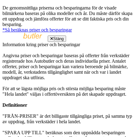
De genomsnittliga priserna och besparingarna för de visade
bilmärkena baseras på olika modeller och år. Du måste därför skapa
ett uppdrag och jämföra offerter för att se ditt faktiska pris och din
besparing.
*Så beräknas priser och besparingar
Stäng
Information kring priser och besparingar
Angivna priser och besparingar baseras på offerter från verkstäder
registrerade hos Autobutler och deras individuella priser. Antalet
offerter, priser och besparingar kan variera beroende på bilmärke,
modell, år, verkstadens tillgänglighet samt när och var i landet
uppdraget ska utföras.
För att se lägsta möjliga pris och största möjliga besparing måste
"Hela landet" väljas i offertöversikten på det skapade uppdraget.
Definitioner
"FRÅN-PRISER" är det billigaste tillgängliga priset, på samma typ
av uppdrag, från verkstäder i hela landet.
"SPARA UPP TILL" beräknas som den uppnådda besparingen