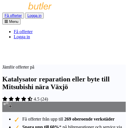
Få offerter
Logga in
Menu
Få offerter
Logga in
Jämför offerter på
Katalysator reparation eller byte till
Mitsubishi nära Växjö
4.5
(
24
)
Få offerter från upp till
269 oberoende verkstäder
Spara upp till 60%
* på bilreparationer och service via