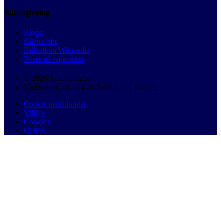
Bilrådgivning
Blogg
Bilens Abc
Billexikon Wikipedia
Priser på reparation
© 2026 Autobutler.se
Karlavägen 18, 114 31 Stockholm, Sverige
Cookie inställningar
Villkor
Cookies
GDPR