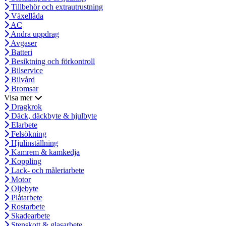
Tillbehör och extrautrustning
Växellåda
AC
Andra uppdrag
Avgaser
Batteri
Besiktning och förkontroll
Bilservice
Bilvård
Bromsar
Visa mer
Dragkrok
Däck, däckbyte & hjulbyte
Elarbete
Felsökning
Hjulinställning
Kamrem & kamkedja
Koppling
Lack- och måleriarbete
Motor
Oljebyte
Plåtarbete
Rostarbete
Skadearbete
Stenskott & glasarbete