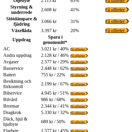
Oljebyte
2.115 kr
63%
Få offerter
Styrning &
2.608 kr
41%
Få offerter
underrede
Stötdämpare &
3.066 kr
31%
Få offerter
fjädring
Växellåda
3.397 kr
20%
Få offerter
Spara i
Uppdrag
genomsnitt*
AC
3.021 kr / 40%
Få offerter
Andra uppdrag
2.128 kr / 46%
Få offerter
Avgaser
2.577 kr / 29%
Få offerter
Basservice
2.448 kr / 62%
Få offerter
Batteri
755 kr / 22%
Få offerter
Besiktning och
2.199 kr / 67%
Få offerter
förkontroll
Bilservice
4.945 kr / 51%
Få offerter
Bilvård
986 kr / 68%
Få offerter
Bromsar
2.344 kr / 41%
Få offerter
Dragkrok
5.330 kr / 32%
Få offerter
Däck, hjul &
689 kr / 50%
Få offerter
hjulbyte
Elarbete
1.577 kr / 45%
Få offerter