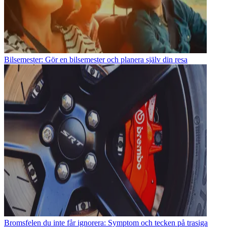
Bilsemester: Gör en bilsemester och planera själv din resa
Bromsfelen du inte får ignorera: Symptom och tecken på trasiga