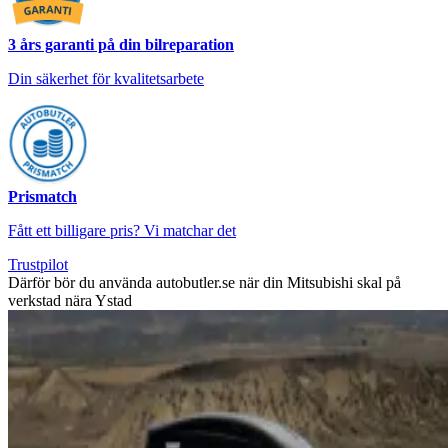
3 års garanti på din bilreparation
Din säkerhet för kvalitetsarbete
Prismatch
Fått ett billigare pris? Vi matchar det
Trustpilot
Därför bör du använda autobutler.se när din Mitsubishi skal på
verkstad nära Ystad