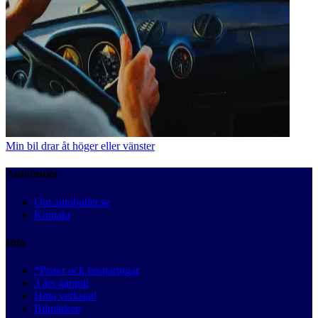
Min bil drar åt höger eller vänster
Autobutler
Om autobutler.se
Kontakt
Info
*Priser och besparingar
3 års garanti
Hitta verkstad
Bilmärken