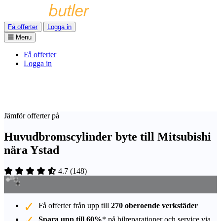
Få offerter
Logga in
Menu
Få offerter
Logga in
Jämför offerter på
Huvudbromscylinder byte till Mitsubishi
nära Ystad
4.7
(
148
)
Få offerter från upp till
270 oberoende verkstäder
Spara upp till 60%
* på bilreparationer och service via