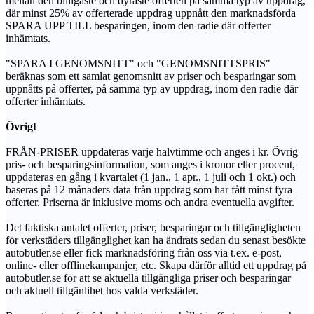
mellan den billigaste och dyraste offerten på samma typ av uppdrag,
där minst 25% av offerterade uppdrag uppnått den marknadsförda
SPARA UPP TILL besparingen, inom den radie där offerter
inhämtats.
"SPARA I GENOMSNITT" och "GENOMSNITTSPRIS"
beräknas som ett samlat genomsnitt av priser och besparingar som
uppnåtts på offerter, på samma typ av uppdrag, inom den radie där
offerter inhämtats.
Övrigt
FRÅN-PRISER uppdateras varje halvtimme och anges i kr. Övrig
pris- och besparingsinformation, som anges i kronor eller procent,
uppdateras en gång i kvartalet (1 jan., 1 apr., 1 juli och 1 okt.) och
baseras på 12 månaders data från uppdrag som har fått minst fyra
offerter. Priserna är inklusive moms och andra eventuella avgifter.
Det faktiska antalet offerter, priser, besparingar och tillgängligheten
för verkstäders tillgänglighet kan ha ändrats sedan du senast besökte
autobutler.se eller fick marknadsföring från oss via t.ex. e-post,
online- eller offlinekampanjer, etc. Skapa därför alltid ett uppdrag på
autobutler.se för att se aktuella tillgängliga priser och besparingar
och aktuell tillgänlihet hos valda verkstäder.