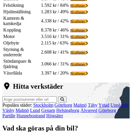
Felsökning
1.592 kr / 84%
Få offerter
Hjulinställning
1.283 kr / 49%
Få offerter
Kamrem &
4.338 kr / 42%
Få offerter
kamkedja
Koppling
8.378 kr / 46%
Få offerter
Motor
3.516 kr / 31%
Få offerter
Oljebyte
2.115 kr / 63%
Få offerter
Styrning &
2.608 kr / 41%
Få offerter
underrede
Stötdämpare &
3.066 kr / 31%
Få offerter
fjädring
Växellåda
3.397 kr / 20%
Få offerter
Hitta verkstäder
Populära städer:
Stockholm
Göteborg
Malmö
Täby
Ystad
Upplands
Väsby
Malmö
Lund
Genarp
Helsingborg
Älvsered
Göteborg
Partille
Hunnebostrand
Högsäter
Vad ska göras på din bil?