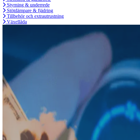
Styrning & underrede
Stötdämpare & fjädring
Tillbehör och extrautrustning
Växellåda