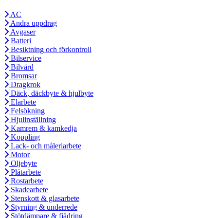
AC
Andra uppdrag
Avgaser
Batteri
Besiktning och förkontroll
Bilservice
Bilvård
Bromsar
Dragkrok
Däck, däckbyte & hjulbyte
Elarbete
Felsökning
Hjulinställning
Kamrem & kamkedja
Koppling
Lack- och måleriarbete
Motor
Oljebyte
Plåtarbete
Rostarbete
Skadearbete
Stenskott & glasarbete
Styrning & underrede
Stötdämpare & fjädring