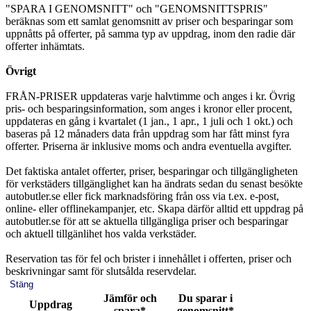
"SPARA I GENOMSNITT" och "GENOMSNITTSPRIS"
beräknas som ett samlat genomsnitt av priser och besparingar som
uppnåtts på offerter, på samma typ av uppdrag, inom den radie där
offerter inhämtats.
Övrigt
FRÅN-PRISER uppdateras varje halvtimme och anges i kr. Övrig
pris- och besparingsinformation, som anges i kronor eller procent,
uppdateras en gång i kvartalet (1 jan., 1 apr., 1 juli och 1 okt.) och
baseras på 12 månaders data från uppdrag som har fått minst fyra
offerter. Priserna är inklusive moms och andra eventuella avgifter.
Det faktiska antalet offerter, priser, besparingar och tillgängligheten
för verkstäders tillgänglighet kan ha ändrats sedan du senast besökte
autobutler.se eller fick marknadsföring från oss via t.ex. e-post,
online- eller offlinekampanjer, etc. Skapa därför alltid ett uppdrag på
autobutler.se för att se aktuella tillgängliga priser och besparingar
och aktuell tillgänlihet hos valda verkstäder.
Reservation tas för fel och brister i innehållet i offerten, priser och
beskrivningar samt för slutsålda reservdelar.
Stäng
Jämför och
Du sparar i
Uppdrag
spara*
genomsnitt*