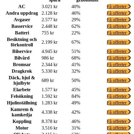
AC
3.021 kr
40%
Få offerter
Andra uppdrag
2.128 kr
46%
Få offerter
Avgaser
2.577 kr
29%
Få offerter
Basservice
2.448 kr
62%
Få offerter
Batteri
755 kr
22%
Få offerter
Besiktning och
2.199 kr
67%
Få offerter
förkontroll
Bilservice
4.945 kr
51%
Få offerter
Bilvård
986 kr
68%
Få offerter
Bromsar
2.344 kr
41%
Få offerter
Dragkrok
5.330 kr
32%
Få offerter
Däck, hjul &
689 kr
50%
Få offerter
hjulbyte
Elarbete
1.577 kr
45%
Få offerter
Felsökning
1.592 kr
84%
Få offerter
Hjulinställning
1.283 kr
49%
Få offerter
Kamrem &
4.338 kr
42%
Få offerter
kamkedja
Koppling
8.378 kr
46%
Få offerter
Motor
3.516 kr
31%
Få offerter