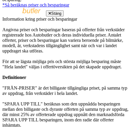
*Så beräknas priser och besparingar
Stäng
Information kring priser och besparingar
Angivna priser och besparingar baseras på offerter från verkstäder
registrerade hos Autobutler och deras individuella priser. Antalet
offerter, priser och besparingar kan variera beroende på bilmärke,
modell, år, verkstadens tillgänglighet samt när och var i landet
uppdraget ska utföras.
För att se lägsta möjliga pris och största möjliga besparing måste
"Hela landet" väljas i offertöversikten på det skapade uppdraget.
Definitioner
"FRÅN-PRISER" är det billigaste tillgängliga priset, på samma typ
av uppdrag, från verkstäder i hela landet.
"SPARA UPP TILL" beräknas som den uppnådda besparingen
mellan den billigaste och dyraste offerten på samma typ av uppdrag,
där minst 25% av offerterade uppdrag uppnått den marknadsförda
SPARA UPP TILL besparingen, inom den radie där offerter
inhämtats.