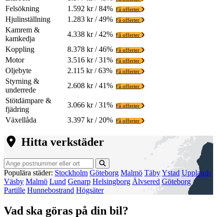
Felsökning
1.592 kr / 84%
Få offerter
Hjulinställning
1.283 kr / 49%
Få offerter
Kamrem &
4.338 kr / 42%
Få offerter
kamkedja
Koppling
8.378 kr / 46%
Få offerter
Motor
3.516 kr / 31%
Få offerter
Oljebyte
2.115 kr / 63%
Få offerter
Styrning &
2.608 kr / 41%
Få offerter
underrede
Stötdämpare &
3.066 kr / 31%
Få offerter
fjädring
Växellåda
3.397 kr / 20%
Få offerter
Hitta verkstäder
Populära städer:
Stockholm
Göteborg
Malmö
Täby
Ystad
Upplands
Väsby
Malmö
Lund
Genarp
Helsingborg
Älvsered
Göteborg
Partille
Hunnebostrand
Högsäter
Vad ska göras på din bil?