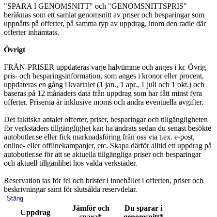
"SPARA I GENOMSNITT" och "GENOMSNITTSPRIS"
beräknas som ett samlat genomsnitt av priser och besparingar som
uppnåtts på offerter, på samma typ av uppdrag, inom den radie där
offerter inhämtats.
Övrigt
FRÅN-PRISER uppdateras varje halvtimme och anges i kr. Övrig
pris- och besparingsinformation, som anges i kronor eller procent,
uppdateras en gång i kvartalet (1 jan., 1 apr., 1 juli och 1 okt.) och
baseras på 12 månaders data från uppdrag som har fått minst fyra
offerter. Priserna är inklusive moms och andra eventuella avgifter.
Det faktiska antalet offerter, priser, besparingar och tillgängligheten
för verkstäders tillgänglighet kan ha ändrats sedan du senast besökte
autobutler.se eller fick marknadsföring från oss via t.ex. e-post,
online- eller offlinekampanjer, etc. Skapa därför alltid ett uppdrag på
autobutler.se för att se aktuella tillgängliga priser och besparingar
och aktuell tillgänlihet hos valda verkstäder.
Reservation tas för fel och brister i innehållet i offerten, priser och
beskrivningar samt för slutsålda reservdelar.
Stäng
Jämför och
Du sparar i
Uppdrag
spara*
genomsnitt*