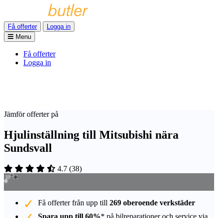
Få offerter
Logga in
Menu
Få offerter
Logga in
Jämför offerter på
Hjulinställning till Mitsubishi nära
Sundsvall
4.7
(
38
)
Få offerter från upp till
269 oberoende verkstäder
Spara upp till 60%
* på bilreparationer och service via