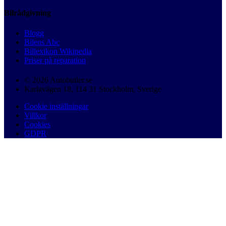
Bilrådgivning
Blogg
Bilens Abc
Billexikon Wikipedia
Priser på reparation
© 2026 Autobutler.se
Karlavägen 18, 114 31 Stockholm, Sverige
Cookie inställningar
Villkor
Cookies
GDPR