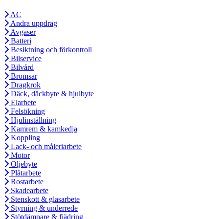
AC
Andra uppdrag
Avgaser
Batteri
Besiktning och förkontroll
Bilservice
Bilvård
Bromsar
Dragkrok
Däck, däckbyte & hjulbyte
Elarbete
Felsökning
Hjulinställning
Kamrem & kamkedja
Koppling
Lack- och måleriarbete
Motor
Oljebyte
Plåtarbete
Rostarbete
Skadearbete
Stenskott & glasarbete
Styrning & underrede
Stötdämpare & fjädring