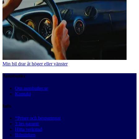
Min bil drar åt höger eller vänster
Autobutler
Om autobutler.se
Kontakt
Info
*Priser och besparingar
3 års garanti
Hitta verkstad
Bilmärken