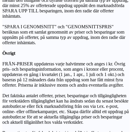
mellan den billigaste och dyraste offerten på samma typ av uppdrag,
där minst 25% av offerterade uppdrag uppnått den marknadsförda
SPARA UPP TILL besparingen, inom den radie där offerter
inhämtats.
"SPARA I GENOMSNITT" och "GENOMSNITTSPRIS"
beräknas som ett samlat genomsnitt av priser och besparingar som
uppnåtts på offerter, på samma typ av uppdrag, inom den radie där
offerter inhämtats.
Övrigt
FRÅN-PRISER uppdateras varje halvtimme och anges i kr. Övrig
pris- och besparingsinformation, som anges i kronor eller procent,
uppdateras en gång i kvartalet (1 jan., 1 apr., 1 juli och 1 okt.) och
baseras på 12 månaders data från uppdrag som har fått minst fyra
offerter. Priserna är inklusive moms och andra eventuella avgifter.
Det faktiska antalet offerter, priser, besparingar och tillgängligheten
för verkstäders tillgänglighet kan ha ändrats sedan du senast besökte
autobutler.se eller fick marknadsföring från oss via t.ex. e-post,
online- eller offlinekampanjer, etc. Skapa därför alltid ett uppdrag på
autobutler.se för att se aktuella tillgängliga priser och besparingar
och aktuell tillgänlihet hos valda verkstäder.