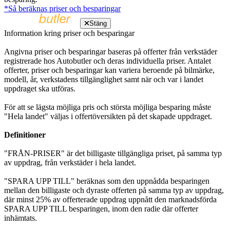
*Så beräknas priser och besparingar
Stäng
Information kring priser och besparingar
Angivna priser och besparingar baseras på offerter från verkstäder
registrerade hos Autobutler och deras individuella priser. Antalet
offerter, priser och besparingar kan variera beroende på bilmärke,
modell, år, verkstadens tillgänglighet samt när och var i landet
uppdraget ska utföras.
För att se lägsta möjliga pris och största möjliga besparing måste
"Hela landet" väljas i offertöversikten på det skapade uppdraget.
Definitioner
"FRÅN-PRISER" är det billigaste tillgängliga priset, på samma typ
av uppdrag, från verkstäder i hela landet.
"SPARA UPP TILL" beräknas som den uppnådda besparingen
mellan den billigaste och dyraste offerten på samma typ av uppdrag,
där minst 25% av offerterade uppdrag uppnått den marknadsförda
SPARA UPP TILL besparingen, inom den radie där offerter
inhämtats.