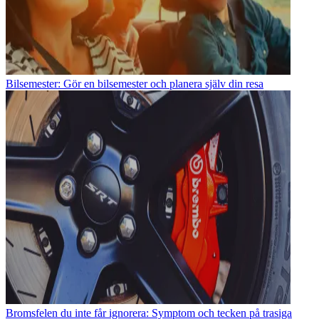
Bilsemester: Gör en bilsemester och planera själv din resa
Bromsfelen du inte får ignorera: Symptom och tecken på trasiga