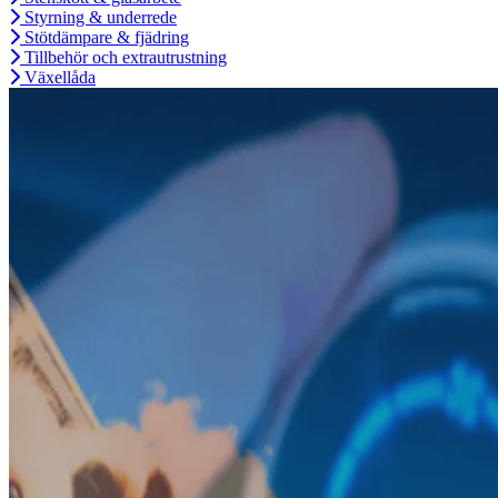
Styrning & underrede
Stötdämpare & fjädring
Tillbehör och extrautrustning
Växellåda