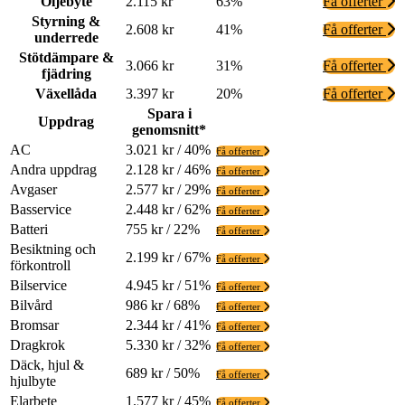
Oljebyte
2.115 kr
63%
Få offerter
Styrning &
2.608 kr
41%
Få offerter
underrede
Stötdämpare &
3.066 kr
31%
Få offerter
fjädring
Växellåda
3.397 kr
20%
Få offerter
Spara i
Uppdrag
genomsnitt*
AC
3.021 kr / 40%
Få offerter
Andra uppdrag
2.128 kr / 46%
Få offerter
Avgaser
2.577 kr / 29%
Få offerter
Basservice
2.448 kr / 62%
Få offerter
Batteri
755 kr / 22%
Få offerter
Besiktning och
2.199 kr / 67%
Få offerter
förkontroll
Bilservice
4.945 kr / 51%
Få offerter
Bilvård
986 kr / 68%
Få offerter
Bromsar
2.344 kr / 41%
Få offerter
Dragkrok
5.330 kr / 32%
Få offerter
Däck, hjul &
689 kr / 50%
Få offerter
hjulbyte
Elarbete
1.577 kr / 45%
Få offerter