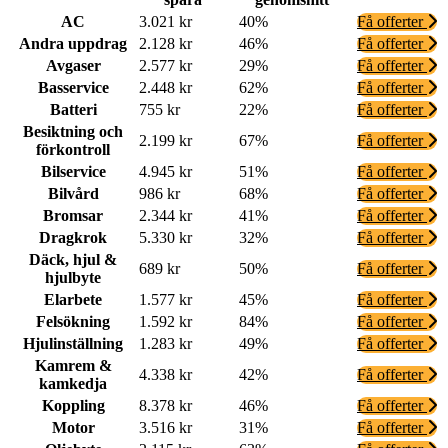
AC
3.021 kr
40%
Få offerter
Andra uppdrag
2.128 kr
46%
Få offerter
Avgaser
2.577 kr
29%
Få offerter
Basservice
2.448 kr
62%
Få offerter
Batteri
755 kr
22%
Få offerter
Besiktning och
2.199 kr
67%
Få offerter
förkontroll
Bilservice
4.945 kr
51%
Få offerter
Bilvård
986 kr
68%
Få offerter
Bromsar
2.344 kr
41%
Få offerter
Dragkrok
5.330 kr
32%
Få offerter
Däck, hjul &
689 kr
50%
Få offerter
hjulbyte
Elarbete
1.577 kr
45%
Få offerter
Felsökning
1.592 kr
84%
Få offerter
Hjulinställning
1.283 kr
49%
Få offerter
Kamrem &
4.338 kr
42%
Få offerter
kamkedja
Koppling
8.378 kr
46%
Få offerter
Motor
3.516 kr
31%
Få offerter