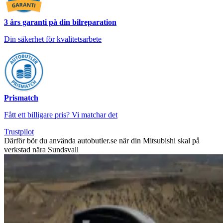
3 års garanti på din bilreparation
Din säkerhet för kvalitetsarbete
Prismatch
Fått ett billigare pris? Vi matchar det
Trustpilot
Därför bör du använda autobutler.se när din Mitsubishi skal på
verkstad nära Sundsvall