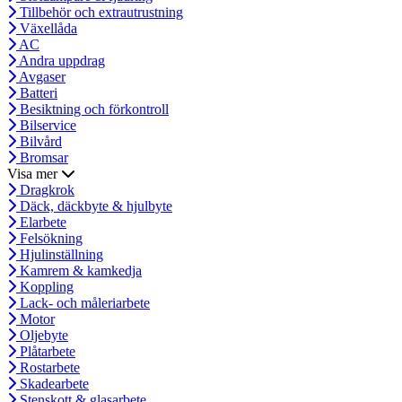
Tillbehör och extrautrustning
Växellåda
AC
Andra uppdrag
Avgaser
Batteri
Besiktning och förkontroll
Bilservice
Bilvård
Bromsar
Visa mer
Dragkrok
Däck, däckbyte & hjulbyte
Elarbete
Felsökning
Hjulinställning
Kamrem & kamkedja
Koppling
Lack- och måleriarbete
Motor
Oljebyte
Plåtarbete
Rostarbete
Skadearbete
Stenskott & glasarbete