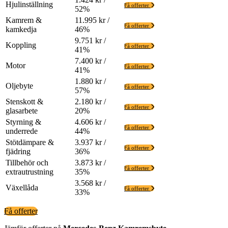
Hjulinställning
Få offerter
52%
Kamrem &
11.995 kr /
Få offerter
kamkedja
46%
9.751 kr /
Koppling
Få offerter
41%
7.400 kr /
Motor
Få offerter
41%
1.880 kr /
Oljebyte
Få offerter
57%
Stenskott &
2.180 kr /
Få offerter
glasarbete
20%
Styrning &
4.606 kr /
Få offerter
underrede
44%
Stötdämpare &
3.937 kr /
Få offerter
fjädring
36%
Tillbehör och
3.873 kr /
Få offerter
extrautrustning
35%
3.568 kr /
Växellåda
Få offerter
33%
Få offerter