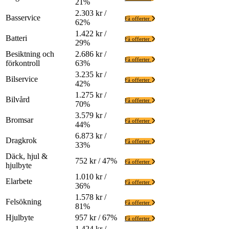
21%
2.303 kr /
Basservice
Få offerter
62%
1.422 kr /
Batteri
Få offerter
29%
Besiktning och
2.686 kr /
Få offerter
förkontroll
63%
3.235 kr /
Bilservice
Få offerter
42%
1.275 kr /
Bilvård
Få offerter
70%
3.579 kr /
Bromsar
Få offerter
44%
6.873 kr /
Dragkrok
Få offerter
33%
Däck, hjul &
752 kr / 47%
Få offerter
hjulbyte
1.010 kr /
Elarbete
Få offerter
36%
1.578 kr /
Felsökning
Få offerter
81%
Hjulbyte
957 kr / 67%
Få offerter
1.424 kr /