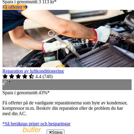
Spara i genomsnitt 3 113 kr*
Få offerter
Reparation av luftkonditionering
4.4
(
740
)
Spara i genomsnitt 43%*
Få offerter på de vanligaste reparationerna som byte av kondensor,
kompressor m.m. Beskriv din reparation eller de problem du har
med din AC.
*Så beräknas priser och besparingar
Stäng