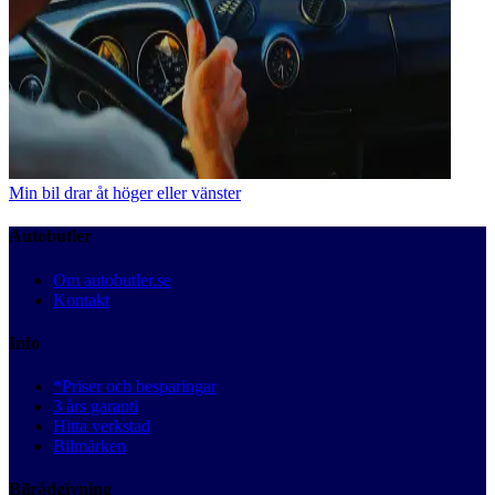
Min bil drar åt höger eller vänster
Autobutler
Om autobutler.se
Kontakt
Info
*Priser och besparingar
3 års garanti
Hitta verkstad
Bilmärken
Bilrådgivning