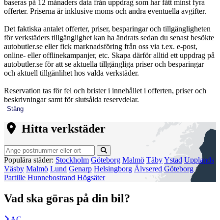
baseras på 12 månaders data från uppdrag som har fått minst fyra
offerter. Priserna är inklusive moms och andra eventuella avgifter.
Det faktiska antalet offerter, priser, besparingar och tillgängligheten
för verkstäders tillgänglighet kan ha ändrats sedan du senast besökte
autobutler.se eller fick marknadsföring från oss via t.ex. e-post,
online- eller offlinekampanjer, etc. Skapa därför alltid ett uppdrag på
autobutler.se för att se aktuella tillgängliga priser och besparingar
och aktuell tillgänlihet hos valda verkstäder.
Reservation tas för fel och brister i innehållet i offerten, priser och
beskrivningar samt för slutsålda reservdelar.
Stäng
Hitta verkstäder
Populära städer:
Stockholm
Göteborg
Malmö
Täby
Ystad
Upplands
Väsby
Malmö
Lund
Genarp
Helsingborg
Älvsered
Göteborg
Partille
Hunnebostrand
Högsäter
Vad ska göras på din bil?
AC