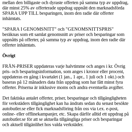
mellan den billigaste och dyraste offerten på samma typ av uppdrag,
där minst 25% av offerterade uppdrag uppnått den marknadsförda
SPARA UPP TILL besparingen, inom den radie där offerter
inhämtats.
"SPARA I GENOMSNITT" och "GENOMSNITTSPRIS"
beräknas som ett samlat genomsnitt av priser och besparingar som
uppnåtts på offerter, på samma typ av uppdrag, inom den radie där
offerter inhämtats.
Övrigt
FRÅN-PRISER uppdateras varje halvtimme och anges i kr. Övrig
pris- och besparingsinformation, som anges i kronor eller procent,
uppdateras en gång i kvartalet (1 jan., 1 apr., 1 juli och 1 okt.) och
baseras på 12 månaders data från uppdrag som har fått minst fyra
offerter. Priserna är inklusive moms och andra eventuella avgifter.
Det faktiska antalet offerter, priser, besparingar och tillgängligheten
för verkstäders tillgänglighet kan ha ändrats sedan du senast besökte
autobutler.se eller fick marknadsföring från oss via t.ex. e-post,
online- eller offlinekampanjer, etc. Skapa därför alltid ett uppdrag på
autobutler.se för att se aktuella tillgängliga priser och besparingar
och aktuell tillgänlihet hos valda verkstäder.