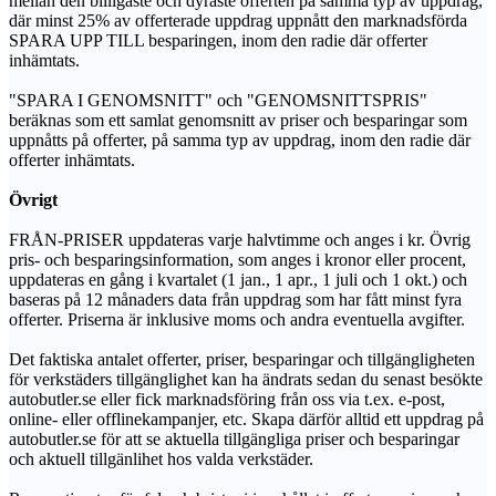
mellan den billigaste och dyraste offerten på samma typ av uppdrag,
där minst 25% av offerterade uppdrag uppnått den marknadsförda
SPARA UPP TILL besparingen, inom den radie där offerter
inhämtats.
"SPARA I GENOMSNITT" och "GENOMSNITTSPRIS"
beräknas som ett samlat genomsnitt av priser och besparingar som
uppnåtts på offerter, på samma typ av uppdrag, inom den radie där
offerter inhämtats.
Övrigt
FRÅN-PRISER uppdateras varje halvtimme och anges i kr. Övrig
pris- och besparingsinformation, som anges i kronor eller procent,
uppdateras en gång i kvartalet (1 jan., 1 apr., 1 juli och 1 okt.) och
baseras på 12 månaders data från uppdrag som har fått minst fyra
offerter. Priserna är inklusive moms och andra eventuella avgifter.
Det faktiska antalet offerter, priser, besparingar och tillgängligheten
för verkstäders tillgänglighet kan ha ändrats sedan du senast besökte
autobutler.se eller fick marknadsföring från oss via t.ex. e-post,
online- eller offlinekampanjer, etc. Skapa därför alltid ett uppdrag på
autobutler.se för att se aktuella tillgängliga priser och besparingar
och aktuell tillgänlihet hos valda verkstäder.