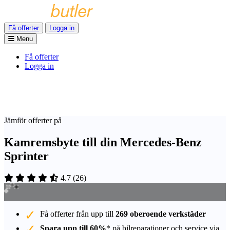
Få offerter
Logga in
Menu
Få offerter
Logga in
Jämför offerter på
Kamremsbyte till din Mercedes-Benz
Sprinter
4.7
(
26
)
Få offerter från upp till
269 oberoende verkstäder
Spara upp till 60%
* på bilreparationer och service via