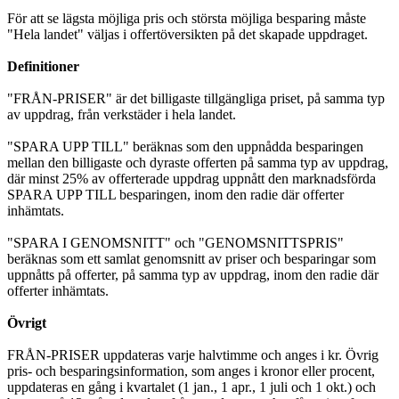
För att se lägsta möjliga pris och största möjliga besparing måste
"Hela landet" väljas i offertöversikten på det skapade uppdraget.
Definitioner
"FRÅN-PRISER" är det billigaste tillgängliga priset, på samma typ
av uppdrag, från verkstäder i hela landet.
"SPARA UPP TILL" beräknas som den uppnådda besparingen
mellan den billigaste och dyraste offerten på samma typ av uppdrag,
där minst 25% av offerterade uppdrag uppnått den marknadsförda
SPARA UPP TILL besparingen, inom den radie där offerter
inhämtats.
"SPARA I GENOMSNITT" och "GENOMSNITTSPRIS"
beräknas som ett samlat genomsnitt av priser och besparingar som
uppnåtts på offerter, på samma typ av uppdrag, inom den radie där
offerter inhämtats.
Övrigt
FRÅN-PRISER uppdateras varje halvtimme och anges i kr. Övrig
pris- och besparingsinformation, som anges i kronor eller procent,
uppdateras en gång i kvartalet (1 jan., 1 apr., 1 juli och 1 okt.) och