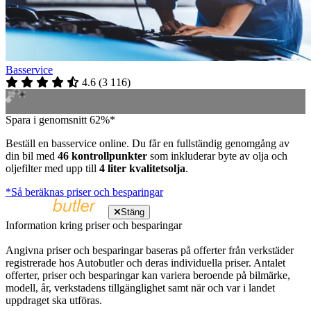
Basservice
4.6
(
3 116
)
Spara i genomsnitt 62%*
Beställ en basservice online. Du får en fullständig genomgång av
din bil med
46 kontrollpunkter
som inkluderar byte av olja och
oljefilter med upp till
4 liter kvalitetsolja
.
*Så beräknas priser och besparingar
Stäng
Information kring priser och besparingar
Angivna priser och besparingar baseras på offerter från verkstäder
registrerade hos Autobutler och deras individuella priser. Antalet
offerter, priser och besparingar kan variera beroende på bilmärke,
modell, år, verkstadens tillgänglighet samt när och var i landet
uppdraget ska utföras.