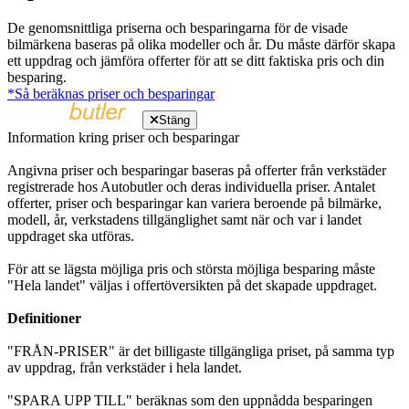
De genomsnittliga priserna och besparingarna för de visade
bilmärkena baseras på olika modeller och år. Du måste därför skapa
ett uppdrag och jämföra offerter för att se ditt faktiska pris och din
besparing.
*Så beräknas priser och besparingar
Stäng
Information kring priser och besparingar
Angivna priser och besparingar baseras på offerter från verkstäder
registrerade hos Autobutler och deras individuella priser. Antalet
offerter, priser och besparingar kan variera beroende på bilmärke,
modell, år, verkstadens tillgänglighet samt när och var i landet
uppdraget ska utföras.
För att se lägsta möjliga pris och största möjliga besparing måste
"Hela landet" väljas i offertöversikten på det skapade uppdraget.
Definitioner
"FRÅN-PRISER" är det billigaste tillgängliga priset, på samma typ
av uppdrag, från verkstäder i hela landet.
"SPARA UPP TILL" beräknas som den uppnådda besparingen