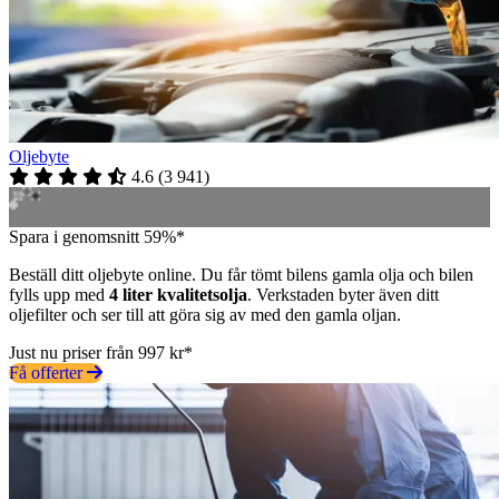
Oljebyte
4.6
(
3 941
)
Spara i genomsnitt 59%*
Beställ ditt oljebyte online. Du får tömt bilens gamla olja och bilen
fylls upp med
4 liter kvalitetsolja
. Verkstaden byter även ditt
oljefilter och ser till att göra sig av med den gamla oljan.
Just nu priser från 997 kr*
Få offerter