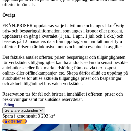
offerter inhämtats.
Övrigt
FRÅN-PRISER uppdateras varje halvtimme och anges i kr. Övrig
pris- och besparingsinformation, som anges i kronor eller procent,
uppdateras en gång i kvartalet (1 jan., 1 apr., 1 juli och 1 okt.) och
baseras på 12 månaders data från uppdrag som har fått minst fyra
offerter. Priserna är inklusive moms och andra eventuella avgifter.
Det faktiska antalet offerter, priser, besparingar och tillgängligheten
för verkstäders tillgänglighet kan ha ändrats sedan du senast besökte
autobutler.se eller fick marknadsföring från oss via t.ex. e-post,
online- eller offlinekampanjer, etc. Skapa därför alltid ett uppdrag på
autobutler.se för att se aktuella tillgängliga priser och besparingar
och aktuell tillgänlihet hos valda verkstäder.
Reservation tas för fel och brister i innehållet i offerten, priser och
beskrivningar samt för slutsålda reservdelar.
Stäng
Se alla erbjudanden
Spara i genomsnitt 3 203 kr*
Få offerter