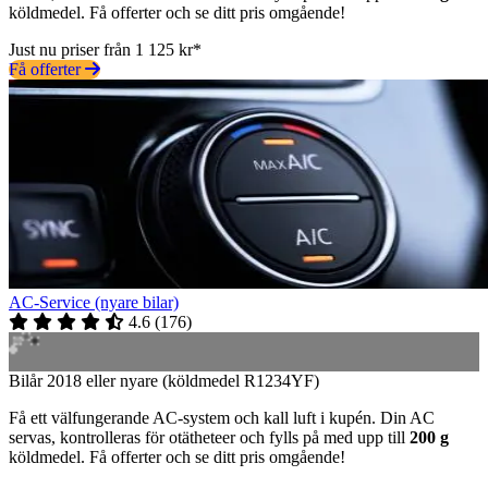
köldmedel. Få offerter och se ditt pris omgående!
Just nu priser från 1 125 kr*
Få offerter
AC-Service (nyare bilar)
4.6
(
176
)
Bilår 2018 eller nyare (köldmedel R1234YF)
Få ett välfungerande AC-system och kall luft i kupén. Din AC
servas, kontrolleras för otätheteer och fylls på med upp till
200 g
köldmedel. Få offerter och se ditt pris omgående!