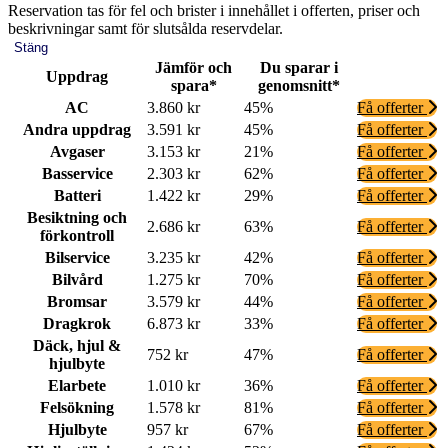
Reservation tas för fel och brister i innehållet i offerten, priser och
beskrivningar samt för slutsålda reservdelar.
Stäng
Jämför och
Du sparar i
Uppdrag
spara*
genomsnitt*
AC
3.860 kr
45%
Få offerter
Andra uppdrag
3.591 kr
45%
Få offerter
Avgaser
3.153 kr
21%
Få offerter
Basservice
2.303 kr
62%
Få offerter
Batteri
1.422 kr
29%
Få offerter
Besiktning och
2.686 kr
63%
Få offerter
förkontroll
Bilservice
3.235 kr
42%
Få offerter
Bilvård
1.275 kr
70%
Få offerter
Bromsar
3.579 kr
44%
Få offerter
Dragkrok
6.873 kr
33%
Få offerter
Däck, hjul &
752 kr
47%
Få offerter
hjulbyte
Elarbete
1.010 kr
36%
Få offerter
Felsökning
1.578 kr
81%
Få offerter
Hjulbyte
957 kr
67%
Få offerter