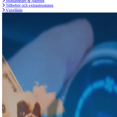
Stötdämpare & fjädring
Tillbehör och extrautrustning
Växellåda