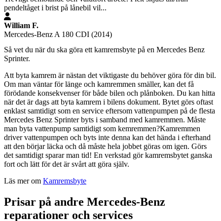
pendeltåget i brist på lånebil vil...
William F.
Mercedes-Benz A 180 CDI (2014)
Så vet du när du ska göra ett kamremsbyte på en Mercedes Benz
Sprinter.
Att byta kamrem är nästan det viktigaste du behöver göra för din bil.
Om man väntar för länge och kamremmen smäller, kan det få
förödande konsekvenser för både bilen och plånboken. Du kan hitta
när det är dags att byta kamrem i bilens dokument. Bytet görs oftast
enklast samtidigt som en service eftersom vattenpumpen på de flesta
Mercedes Benz Sprinter byts i samband med kamremmen. Måste
man byta vattenpump samtidigt som kemremmen?Kamremmen
driver vattenpumpen och byts inte denna kan det hända i efterhand
att den börjar läcka och då måste hela jobbet göras om igen. Görs
det samtidigt sparar man tid! En verkstad gör kamremsbytet ganska
fort och lätt för det är svårt att göra själv.
Läs mer om
Kamremsbyte
Prisar på andre Mercedes-Benz
reparationer och services