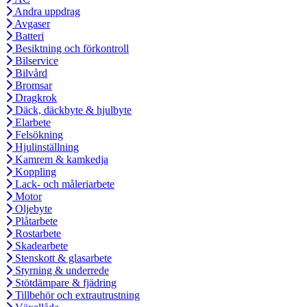
Andra uppdrag
Avgaser
Batteri
Besiktning och förkontroll
Bilservice
Bilvård
Bromsar
Dragkrok
Däck, däckbyte & hjulbyte
Elarbete
Felsökning
Hjulinställning
Kamrem & kamkedja
Koppling
Lack- och måleriarbete
Motor
Oljebyte
Plåtarbete
Rostarbete
Skadearbete
Stenskott & glasarbete
Styrning & underrede
Stötdämpare & fjädring
Tillbehör och extrautrustning