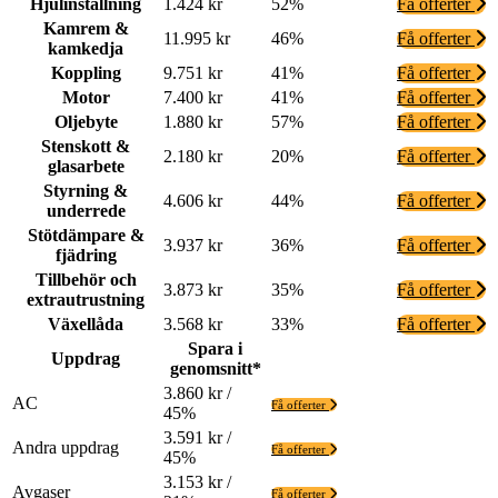
Hjulinställning
1.424 kr
52%
Få offerter
Kamrem &
11.995 kr
46%
Få offerter
kamkedja
Koppling
9.751 kr
41%
Få offerter
Motor
7.400 kr
41%
Få offerter
Oljebyte
1.880 kr
57%
Få offerter
Stenskott &
2.180 kr
20%
Få offerter
glasarbete
Styrning &
4.606 kr
44%
Få offerter
underrede
Stötdämpare &
3.937 kr
36%
Få offerter
fjädring
Tillbehör och
3.873 kr
35%
Få offerter
extrautrustning
Växellåda
3.568 kr
33%
Få offerter
Spara i
Uppdrag
genomsnitt*
3.860 kr /
AC
Få offerter
45%
3.591 kr /
Andra uppdrag
Få offerter
45%
3.153 kr /
Avgaser
Få offerter