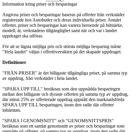
Information kring priser och besparingar
Angivna priser och besparingar baseras på offerter från verkstäder
registrerade hos Autobutler och deras individuella priser. Antalet
offerter, priser och besparingar kan variera beroende på bilmärke,
modell, år, verkstadens tillgänglighet samt när och var i landet
uppdraget ska utföras.
För att se lägsta möjliga pris och största möjliga besparing måste
"Hela landet" väljas i offertöversikten på det skapade uppdraget.
Definitioner
"FRÅN-PRISER" är det billigaste tillgängliga priset, på samma typ
av uppdrag, från verkstäder i hela landet.
"SPARA UPP TILL" beräknas som den uppnådda besparingen
mellan den billigaste och dyraste offerten på samma typ av uppdrag,
där minst 25% av offerterade uppdrag uppnått den marknadsförda
SPARA UPP TILL besparingen, inom den radie där offerter
inhämtats.
"SPARA I GENOMSNITT" och "GENOMSNITTSPRIS"
beräknas som ett samlat genomsnitt av priser och besparingar som
uppnåtts på offerter, på samma typ av uppdrag, inom den radie där