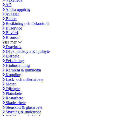
Växellåda
AC
Andra uppdrag
Avgaser
Batteri
Besiktning och förkontroll
Bilservice
Bilvård
Bromsar
Visa mer
Dragkrok
Däck, däckbyte & hjulbyte
Elarbete
Felsökning
Hjulinställning
Kamrem & kamkedja
Koppling
Lack- och måleriarbete
Motor
Oljebyte
Plåtarbete
Rostarbete
Skadearbete
Stenskott & glasarbete
Styrning & underrede