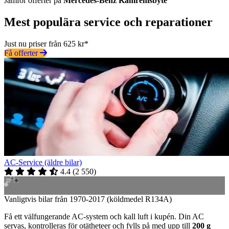
Jämför offerter på
Mercedes-Benz
Kamremsbyte
Mest populära service och reparationer
Just nu priser från 625 kr*
Få offerter
AC-Service (äldre bilar)
4.4
(
2 550
)
Vanligtvis bilar från 1970-2017 (köldmedel R134A)
Få ett välfungerande AC-system och kall luft i kupén. Din AC
servas, kontrolleras för otätheteer och fylls på med upp till
200 g