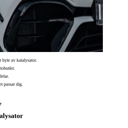
r byte av katalysator.
tobutler.
elar.
t passar dig.
e
alysator