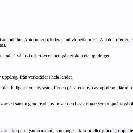
strerade hos Autobutler och deras individuella priser. Antalet offerter, 
ras.
a landet" väljas i offertöversikten på det skapade uppdraget.
uppdrag, från verkstäder i hela landet.
n billigaste och dyraste offerten på samma typ av uppdrag, där mi
lat genomsnitt av priser och besparingar som uppnåtts på offerte
h besparingsinformation, som anges i kronor eller procent, uppdateras e