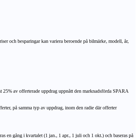
priser och besparingar kan variera beroende på bilmärke, modell, år,
nst 25% av offerterade uppdrag uppnått den marknadsförda SPARA
r, på samma typ av uppdrag, inom den radie där offerter
n gång i kvartalet (1 jan., 1 apr., 1 juli och 1 okt.) och baseras på