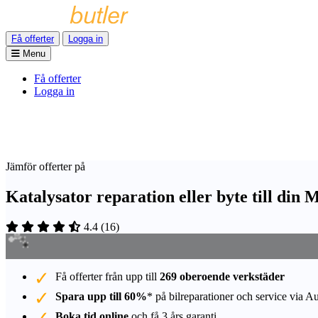
Få offerter
Logga in
Menu
Få offerter
Logga in
Jämför offerter på
Katalysator reparation eller byte till din
4.4
(
16
)
Få offerter från upp till
269 oberoende verkstäder
Spara upp till 60%
* på bilreparationer och service via A
Boka tid online
och få 3 års garanti