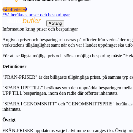
Få offerter
*Så beräknas priser och besparingar
Stäng
Information kring priser och besparingar
Angivna priser och besparingar baseras på offerter från verkstäder regi
verkstadens tillgänglighet samt när och var i landet uppdraget ska utfö
För att se lägsta möjliga pris och största möjliga besparing måste "Hel
Definitioner
"FRÅN-PRISER" är det billigaste tillgängliga priset, på samma typ av 
"SPARA UPP TILL" beräknas som den uppnådda besparingen mellan de
UPP TILL besparingen, inom den radie där offerter inhämtats.
"SPARA I GENOMSNITT" och "GENOMSNITTSPRIS" beräknas som ett sam
inhämtats.
Övrigt
FRÅN-PRISER uppdateras varje halvtimme och anges i kr. Övrig pris- oc