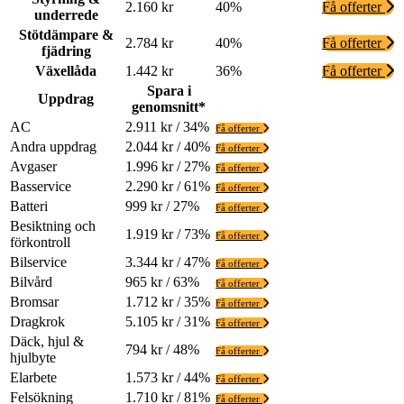
2.160 kr
40%
Få offerter
underrede
Stötdämpare &
2.784 kr
40%
Få offerter
fjädring
Växellåda
1.442 kr
36%
Få offerter
Spara i
Uppdrag
genomsnitt*
AC
2.911 kr / 34%
Få offerter
Andra uppdrag
2.044 kr / 40%
Få offerter
Avgaser
1.996 kr / 27%
Få offerter
Basservice
2.290 kr / 61%
Få offerter
Batteri
999 kr / 27%
Få offerter
Besiktning och
1.919 kr / 73%
Få offerter
förkontroll
Bilservice
3.344 kr / 47%
Få offerter
Bilvård
965 kr / 63%
Få offerter
Bromsar
1.712 kr / 35%
Få offerter
Dragkrok
5.105 kr / 31%
Få offerter
Däck, hjul &
794 kr / 48%
Få offerter
hjulbyte
Elarbete
1.573 kr / 44%
Få offerter
Felsökning
1.710 kr / 81%
Få offerter