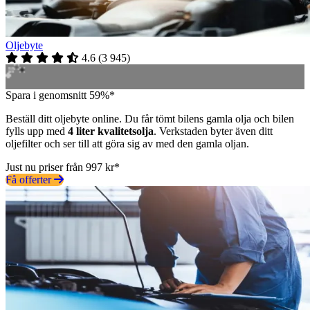
Oljebyte
4.6
(
3 945
)
Spara i genomsnitt 59%*
Beställ ditt oljebyte online. Du får tömt bilens gamla olja och bilen
fylls upp med
4 liter kvalitetsolja
. Verkstaden byter även ditt
oljefilter och ser till att göra sig av med den gamla oljan.
Just nu priser från 997 kr*
Få offerter