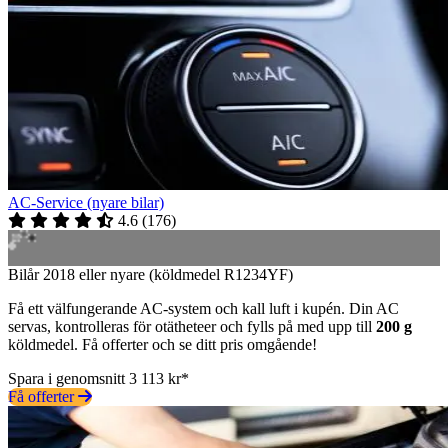
AC-Service (nyare bilar)
4.6
(
176
)
Bilår 2018 eller nyare (köldmedel R1234YF)
Få ett välfungerande AC-system och kall luft i kupén. Din AC
servas, kontrolleras för otätheteer och fylls på med upp till
200 g
köldmedel. Få offerter och se ditt pris omgående!
Spara i genomsnitt 3 113 kr*
Få offerter