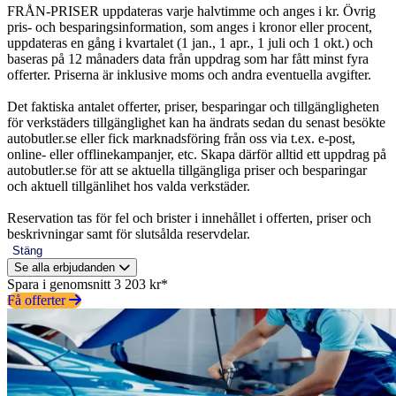
FRÅN-PRISER uppdateras varje halvtimme och anges i kr. Övrig
pris- och besparingsinformation, som anges i kronor eller procent,
uppdateras en gång i kvartalet (1 jan., 1 apr., 1 juli och 1 okt.) och
baseras på 12 månaders data från uppdrag som har fått minst fyra
offerter. Priserna är inklusive moms och andra eventuella avgifter.
Det faktiska antalet offerter, priser, besparingar och tillgängligheten
för verkstäders tillgänglighet kan ha ändrats sedan du senast besökte
autobutler.se eller fick marknadsföring från oss via t.ex. e-post,
online- eller offlinekampanjer, etc. Skapa därför alltid ett uppdrag på
autobutler.se för att se aktuella tillgängliga priser och besparingar
och aktuell tillgänlihet hos valda verkstäder.
Reservation tas för fel och brister i innehållet i offerten, priser och
beskrivningar samt för slutsålda reservdelar.
Stäng
Se alla erbjudanden
Spara i genomsnitt 3 203 kr*
Få offerter