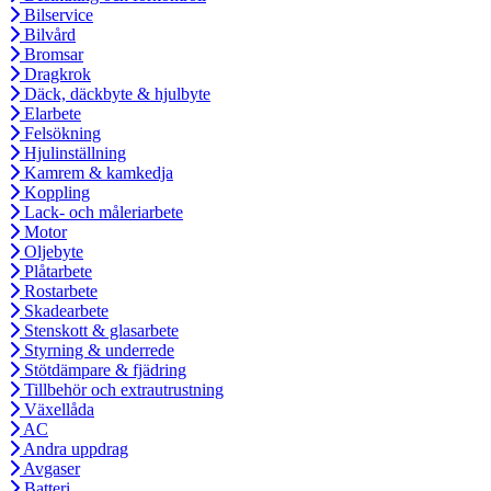
Bilservice
Bilvård
Bromsar
Dragkrok
Däck, däckbyte & hjulbyte
Elarbete
Felsökning
Hjulinställning
Kamrem & kamkedja
Koppling
Lack- och måleriarbete
Motor
Oljebyte
Plåtarbete
Rostarbete
Skadearbete
Stenskott & glasarbete
Styrning & underrede
Stötdämpare & fjädring
Tillbehör och extrautrustning
Växellåda
AC
Andra uppdrag
Avgaser
Batteri