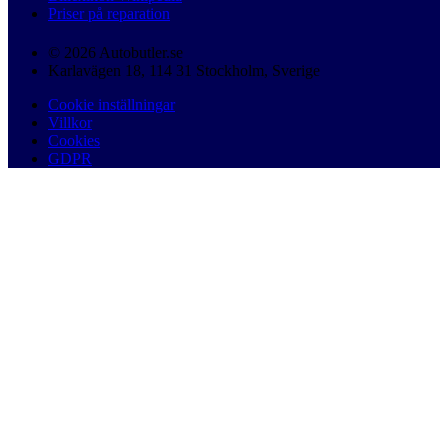
Priser på reparation
© 2026 Autobutler.se
Karlavägen 18, 114 31 Stockholm, Sverige
Cookie inställningar
Villkor
Cookies
GDPR