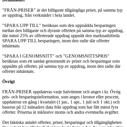
"FRÅN-PRISER" är det billigaste tillgängliga priset, på samma typ
av uppdrag, från verkstäder i hela landet.
"SPARA UPP TILL" beräknas som den uppnådda besparingen
mellan den billigaste och dyraste offerten på samma typ av uppdrag,
där minst 25% av offerterade uppdrag uppnått den marknadsförda
SPARA UPP TILL besparingen, inom den radie där offerter
inhämtats.
"SPARA I GENOMSNITT" och "GENOMSNITTSPRIS"
beräknas som ett samlat genomsnitt av priser och besparingar som
uppnåtts på offerter, på samma typ av uppdrag, inom den radie där
offerter inhämtats.
Övrigt
FRÅN-PRISER uppdateras varje halvtimme och anges i kr. Övrig
pris- och besparingsinformation, som anges i kronor eller procent,
uppdateras en gång i kvartalet (1 jan., 1 apr., 1 juli och 1 okt.) och
baseras på 12 månaders data från uppdrag som har fått minst fyra
offerter. Priserna är inklusive moms och andra eventuella avgifter.
Det faktiska antalet offerter, priser, besparingar och tillgängligheten