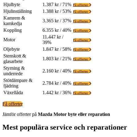
Hjulbyte
1.387 kr / 71%
Få offerter
Hjulinställning
1.388 kr / 53%
Få offerter
Kamrem &
3.365 kr / 37%
Få offerter
kamkedja
Koppling
6.355 kr / 40%
Få offerter
11.447 kr /
Motor
Få offerter
39%
Oljebyte
1.847 kr / 58%
Få offerter
Stenskott &
1.803 kr / 21%
Få offerter
glasarbete
Styrning &
2.160 kr / 40%
Få offerter
underrede
Stötdämpare &
2.784 kr / 40%
Få offerter
fjädring
Växellåda
1.442 kr / 36%
Få offerter
Få offerter
Jämför offerter på
Mazda
Motor
byte eller reparation
Mest populära service och reparationer