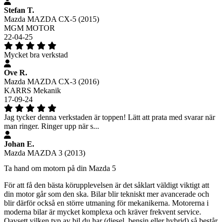
Stefan T.
Mazda MAZDA CX-5 (2015)
MGM MOTOR
22-04-25
Mycket bra verkstad
Ove R.
Mazda MAZDA CX-3 (2016)
KARRS Mekanik
17-09-24
Jag tycker denna verkstaden är toppen! Lätt att prata med svarar när
man ringer. Ringer upp när s...
Johan E.
Mazda MAZDA 3 (2013)
Ta hand om motorn på din Mazda 5
För att få den bästa körupplevelsen är det såklart väldigt viktigt att
din motor går som den ska. Bilar blir tekniskt mer avancerade och
blir därför också en större utmaning för mekanikerna. Motorerna i
moderna bilar är mycket komplexa och kräver frekvent service.
Oavsett vilken typ av bil du har (diesel, bensin eller hybrid) så består