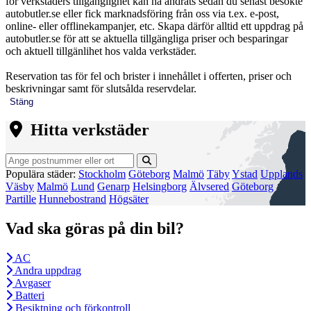
för verkstäders tillgänglighet kan ha ändrats sedan du senast besökte
autobutler.se eller fick marknadsföring från oss via t.ex. e-post,
online- eller offlinekampanjer, etc. Skapa därför alltid ett uppdrag på
autobutler.se för att se aktuella tillgängliga priser och besparingar
och aktuell tillgänlihet hos valda verkstäder.
Reservation tas för fel och brister i innehållet i offerten, priser och
beskrivningar samt för slutsålda reservdelar.
Stäng
Hitta verkstäder
Populära städer:
Stockholm
Göteborg
Malmö
Täby
Ystad
Upplands
Väsby
Malmö
Lund
Genarp
Helsingborg
Älvsered
Göteborg
Partille
Hunnebostrand
Högsäter
Vad ska göras på din bil?
AC
Andra uppdrag
Avgaser
Batteri
Besiktning och förkontroll