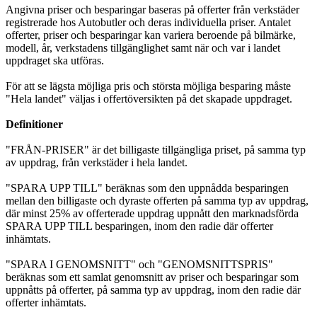
Angivna priser och besparingar baseras på offerter från verkstäder
registrerade hos Autobutler och deras individuella priser. Antalet
offerter, priser och besparingar kan variera beroende på bilmärke,
modell, år, verkstadens tillgänglighet samt när och var i landet
uppdraget ska utföras.
För att se lägsta möjliga pris och största möjliga besparing måste
"Hela landet" väljas i offertöversikten på det skapade uppdraget.
Definitioner
"FRÅN-PRISER" är det billigaste tillgängliga priset, på samma typ
av uppdrag, från verkstäder i hela landet.
"SPARA UPP TILL" beräknas som den uppnådda besparingen
mellan den billigaste och dyraste offerten på samma typ av uppdrag,
där minst 25% av offerterade uppdrag uppnått den marknadsförda
SPARA UPP TILL besparingen, inom den radie där offerter
inhämtats.
"SPARA I GENOMSNITT" och "GENOMSNITTSPRIS"
beräknas som ett samlat genomsnitt av priser och besparingar som
uppnåtts på offerter, på samma typ av uppdrag, inom den radie där
offerter inhämtats.