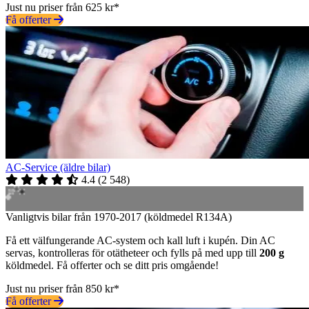
Just nu priser från 625 kr*
Få offerter
AC-Service (äldre bilar)
4.4
(
2 548
)
Vanligtvis bilar från 1970-2017 (köldmedel R134A)
Få ett välfungerande AC-system och kall luft i kupén. Din AC
servas, kontrolleras för otätheteer och fylls på med upp till
200 g
köldmedel. Få offerter och se ditt pris omgående!
Just nu priser från 850 kr*
Få offerter