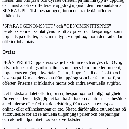
mellan den billigaste och dyraste offerten på samma typ av uppdrag,
där minst 25% av offerterade uppdrag uppnått den marknadsförda
SPARA UPP TILL besparingen, inom den radie där offerter
inhämtats.
"SPARA I GENOMSNITT" och "GENOMSNITTSPRIS"
beräknas som ett samlat genomsnitt av priser och besparingar som
uppnåtts på offerter, på samma typ av uppdrag, inom den radie där
offerter inhämtats.
Övrigt
FRÅN-PRISER uppdateras varje halvtimme och anges i kr. Övrig
pris- och besparingsinformation, som anges i kronor eller procent,
uppdateras en gång i kvartalet (1 jan., 1 apr., 1 juli och 1 okt.) och
baseras på 12 månaders data från uppdrag som har fått minst fyra
offerter. Priserna är inklusive moms och andra eventuella avgifter.
Det faktiska antalet offerter, priser, besparingar och tillgängligheten
för verkstäders tillgänglighet kan ha ändrats sedan du senast besökte
autobutler.se eller fick marknadsföring från oss via t.ex. e-post,
online- eller offlinekampanjer, etc. Skapa därför alltid ett uppdrag på
autobutler.se för att se aktuella tillgängliga priser och besparingar
och aktuell tillgänlihet hos valda verkstäder.