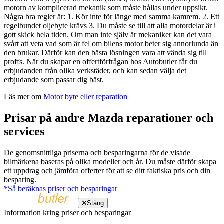
motorn av komplicerad mekanik som måste hållas under uppsikt.
Några bra regler är: 1. Kör inte för länge med samma kamrem. 2. Ett
regelbundet oljebyte krävs 3. Du måste se till att alla motordelar är i
gott skick hela tiden. Om man inte själv är mekaniker kan det vara
svårt att veta vad som är fel om bilens motor beter sig annorlunda än
den brukar. Därför kan den bästa lösningen vara att vända sig till
proffs. När du skapar en offertförfrågan hos Autobutler får du
erbjudanden från olika verkstäder, och kan sedan välja det
erbjudande som passar dig bäst.
Läs mer om
Motor byte eller reparation
Prisar på andre Mazda reparationer och
services
De genomsnittliga priserna och besparingarna för de visade
bilmärkena baseras på olika modeller och år. Du måste därför skapa
ett uppdrag och jämföra offerter för att se ditt faktiska pris och din
besparing.
*Så beräknas priser och besparingar
Stäng
Information kring priser och besparingar