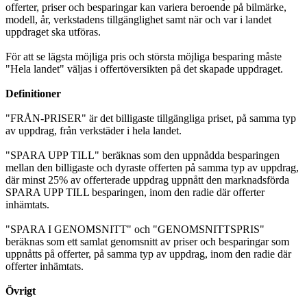
offerter, priser och besparingar kan variera beroende på bilmärke,
modell, år, verkstadens tillgänglighet samt när och var i landet
uppdraget ska utföras.
För att se lägsta möjliga pris och största möjliga besparing måste
"Hela landet" väljas i offertöversikten på det skapade uppdraget.
Definitioner
"FRÅN-PRISER" är det billigaste tillgängliga priset, på samma typ
av uppdrag, från verkstäder i hela landet.
"SPARA UPP TILL" beräknas som den uppnådda besparingen
mellan den billigaste och dyraste offerten på samma typ av uppdrag,
där minst 25% av offerterade uppdrag uppnått den marknadsförda
SPARA UPP TILL besparingen, inom den radie där offerter
inhämtats.
"SPARA I GENOMSNITT" och "GENOMSNITTSPRIS"
beräknas som ett samlat genomsnitt av priser och besparingar som
uppnåtts på offerter, på samma typ av uppdrag, inom den radie där
offerter inhämtats.
Övrigt