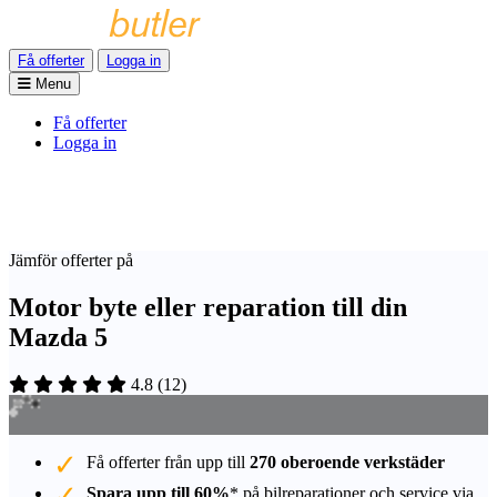
Få offerter
Logga in
Menu
Få offerter
Logga in
Jämför offerter på
Motor byte eller reparation till din
Mazda 5
4.8
(
12
)
Få offerter från upp till
270 oberoende verkstäder
Spara upp till 60%
* på bilreparationer och service via