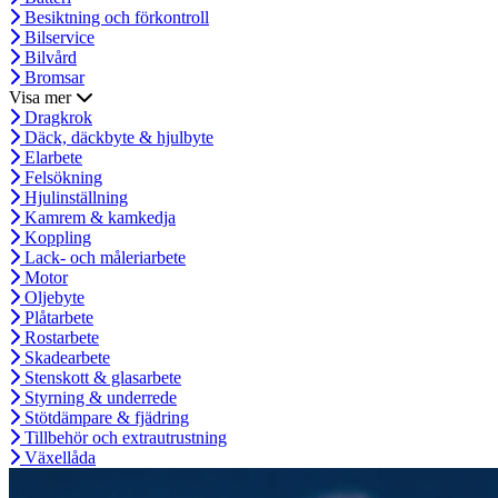
Besiktning och förkontroll
Bilservice
Bilvård
Bromsar
Visa mer
Dragkrok
Däck, däckbyte & hjulbyte
Elarbete
Felsökning
Hjulinställning
Kamrem & kamkedja
Koppling
Lack- och måleriarbete
Motor
Oljebyte
Plåtarbete
Rostarbete
Skadearbete
Stenskott & glasarbete
Styrning & underrede
Stötdämpare & fjädring
Tillbehör och extrautrustning
Växellåda