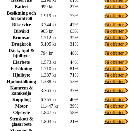
Basservice
2.290 kr
61%
Få offerter
Batteri
999 kr
27%
Få offerter
Besiktning och
1.919 kr
73%
Få offerter
förkontroll
Bilservice
3.344 kr
47%
Få offerter
Bilvård
965 kr
63%
Få offerter
Bromsar
1.712 kr
35%
Få offerter
Dragkrok
5.105 kr
31%
Få offerter
Däck, hjul &
794 kr
48%
Få offerter
hjulbyte
Elarbete
1.573 kr
44%
Få offerter
Felsökning
1.710 kr
81%
Få offerter
Hjulbyte
1.387 kr
71%
Få offerter
Hjulinställning
1.388 kr
53%
Få offerter
Kamrem &
3.365 kr
37%
Få offerter
kamkedja
Koppling
6.355 kr
40%
Få offerter
Motor
11.447 kr
39%
Få offerter
Oljebyte
1.847 kr
58%
Få offerter
Stenskott &
1.803 kr
21%
Få offerter
glasarbete
Styrning &