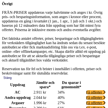
Övrigt
FRÅN-PRISER uppdateras varje halvtimme och anges i kr. Övrig
pris- och besparingsinformation, som anges i kronor eller procent,
uppdateras en gång i kvartalet (1 jan., 1 apr., 1 juli och 1 okt.) och
baseras på 12 månaders data från uppdrag som har fått minst fyra
offerter. Priserna är inklusive moms och andra eventuella avgifter.
Det faktiska antalet offerter, priser, besparingar och tillgängligheten
för verkstäders tillgänglighet kan ha ändrats sedan du senast besökte
autobutler.se eller fick marknadsföring från oss via t.ex. e-post,
online- eller offlinekampanjer, etc. Skapa därför alltid ett uppdrag på
autobutler.se för att se aktuella tillgängliga priser och besparingar
och aktuell tillgänlihet hos valda verkstäder.
Reservation tas för fel och brister i innehållet i offerten, priser och
beskrivningar samt för slutsålda reservdelar.
Stäng
Jämför och
Du sparar i
Uppdrag
spara*
genomsnitt*
AC
2.911 kr
34%
Få offerter
Andra uppdrag
2.044 kr
40%
Få offerter
Avgaser
1.996 kr
27%
Få offerter