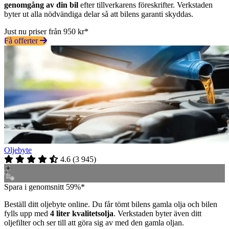
genomgång av din bil
efter tillverkarens föreskrifter. Verkstaden
byter ut alla nödvändiga delar så att bilens garanti skyddas.
Just nu priser från 950 kr*
Få offerter
Oljebyte
4.6
(
3 945
)
Spara i genomsnitt 59%*
Beställ ditt oljebyte online. Du får tömt bilens gamla olja och bilen
fylls upp med
4 liter kvalitetsolja
. Verkstaden byter även ditt
oljefilter och ser till att göra sig av med den gamla oljan.