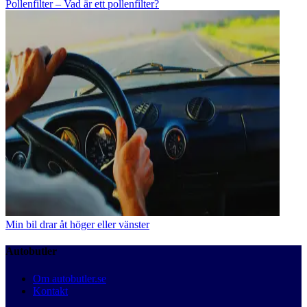
Pollenfilter – Vad är ett pollenfilter?
Min bil drar åt höger eller vänster
Autobutler
Om autobutler.se
Kontakt