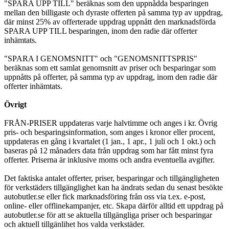
"SPARA UPP TILL" beräknas som den uppnådda besparingen
mellan den billigaste och dyraste offerten på samma typ av uppdrag,
där minst 25% av offerterade uppdrag uppnått den marknadsförda
SPARA UPP TILL besparingen, inom den radie där offerter
inhämtats.
"SPARA I GENOMSNITT" och "GENOMSNITTSPRIS"
beräknas som ett samlat genomsnitt av priser och besparingar som
uppnåtts på offerter, på samma typ av uppdrag, inom den radie där
offerter inhämtats.
Övrigt
FRÅN-PRISER uppdateras varje halvtimme och anges i kr. Övrig
pris- och besparingsinformation, som anges i kronor eller procent,
uppdateras en gång i kvartalet (1 jan., 1 apr., 1 juli och 1 okt.) och
baseras på 12 månaders data från uppdrag som har fått minst fyra
offerter. Priserna är inklusive moms och andra eventuella avgifter.
Det faktiska antalet offerter, priser, besparingar och tillgängligheten
för verkstäders tillgänglighet kan ha ändrats sedan du senast besökte
autobutler.se eller fick marknadsföring från oss via t.ex. e-post,
online- eller offlinekampanjer, etc. Skapa därför alltid ett uppdrag på
autobutler.se för att se aktuella tillgängliga priser och besparingar
och aktuell tillgänlihet hos valda verkstäder.