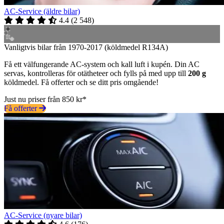
AC-Service (äldre bilar)
4.4
(
2 548
)
Vanligtvis bilar från 1970-2017 (köldmedel R134A)
Få ett välfungerande AC-system och kall luft i kupén. Din AC
servas, kontrolleras för otätheteer och fylls på med upp till
200 g
köldmedel. Få offerter och se ditt pris omgående!
Just nu priser från 850 kr*
Få offerter
AC-Service (nyare bilar)