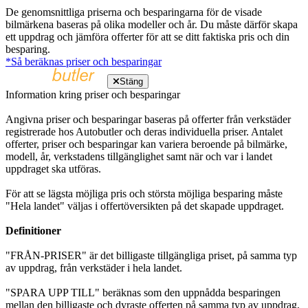
De genomsnittliga priserna och besparingarna för de visade
bilmärkena baseras på olika modeller och år. Du måste därför skapa
ett uppdrag och jämföra offerter för att se ditt faktiska pris och din
besparing.
*Så beräknas priser och besparingar
Stäng
Information kring priser och besparingar
Angivna priser och besparingar baseras på offerter från verkstäder
registrerade hos Autobutler och deras individuella priser. Antalet
offerter, priser och besparingar kan variera beroende på bilmärke,
modell, år, verkstadens tillgänglighet samt när och var i landet
uppdraget ska utföras.
För att se lägsta möjliga pris och största möjliga besparing måste
"Hela landet" väljas i offertöversikten på det skapade uppdraget.
Definitioner
"FRÅN-PRISER" är det billigaste tillgängliga priset, på samma typ
av uppdrag, från verkstäder i hela landet.
"SPARA UPP TILL" beräknas som den uppnådda besparingen
mellan den billigaste och dyraste offerten på samma typ av uppdrag,