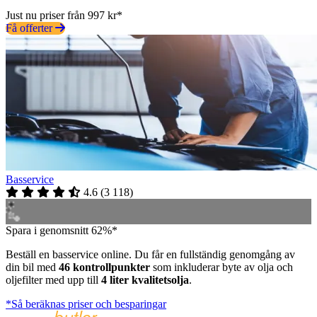
Just nu priser från 997 kr*
Få offerter
Basservice
4.6
(
3 118
)
Spara i genomsnitt 62%*
Beställ en basservice online. Du får en fullständig genomgång av
din bil med
46 kontrollpunkter
som inkluderar byte av olja och
oljefilter med upp till
4 liter kvalitetsolja
.
*Så beräknas priser och besparingar