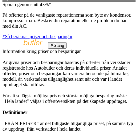
Spara i genomsnitt 43%*
Få offerter på de vanligaste reparationerna som byte av kondensor,
kompressor m.m. Beskriv din reparation eller de problem du har
med din AC.
*Så beräknas priser och besparingar
Stäng
Information kring priser och besparingar
Angivna priser och besparingar baseras på offerter från verkstäder
registrerade hos Autobutler och deras individuella priser. Antalet
offerter, priser och besparingar kan variera beroende på bilmärke,
modell, år, verkstadens tillgänglighet samt när och var i landet
uppdraget ska utföras.
För att se lägsta möjliga pris och största möjliga besparing måste
"Hela landet" väljas i offertöversikten på det skapade uppdraget.
Definitioner
"FRÅN-PRISER" är det billigaste tillgängliga priset, på samma typ
av uppdrag, från verkstäder i hela landet.