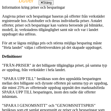
Stäng
Information kring priser och besparingar
Angivna priser och besparingar baseras på offerter från verkstäder
registrerade hos Autobutler och deras individuella priser. Antalet
offerter, priser och besparingar kan variera beroende på bilmärke,
modell, år, verkstadens tillgänglighet samt när och var i landet
uppdraget ska utföras.
För att se lägsta möjliga pris och största möjliga besparing måste
"Hela landet" väljas i offertöversikten på det skapade uppdraget.
Definitioner
"FRÅN-PRISER" är det billigaste tillgängliga priset, på samma typ
av uppdrag, från verkstäder i hela landet.
"SPARA UPP TILL" beräknas som den uppnådda besparingen
mellan den billigaste och dyraste offerten på samma typ av uppdrag,
där minst 25% av offerterade uppdrag uppnått den marknadsförda
SPARA UPP TILL besparingen, inom den radie där offerter
inhämtats.
"SPARA I GENOMSNITT" och "GENOMSNITTSPRIS"
beräknas som ett samlat genomsnitt av priser och besparingar som