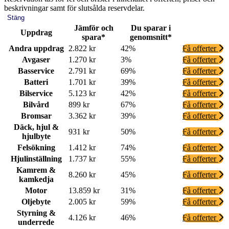
beskrivningar samt för slutsålda reservdelar.
Stäng
Jämför och
Du sparar i
Uppdrag
spara*
genomsnitt*
Andra uppdrag
2.822 kr
42%
Få offerter
Avgaser
1.270 kr
3%
Få offerter
Basservice
2.791 kr
69%
Få offerter
Batteri
1.701 kr
39%
Få offerter
Bilservice
5.123 kr
42%
Få offerter
Bilvård
899 kr
67%
Få offerter
Bromsar
3.362 kr
39%
Få offerter
Däck, hjul &
931 kr
50%
Få offerter
hjulbyte
Felsökning
1.412 kr
74%
Få offerter
Hjulinställning
1.737 kr
55%
Få offerter
Kamrem &
8.260 kr
45%
Få offerter
kamkedja
Motor
13.859 kr
31%
Få offerter
Oljebyte
2.005 kr
59%
Få offerter
Styrning &
4.126 kr
46%
Få offerter
underrede