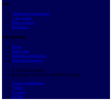
Info
*Priser och besparingar
3 års garanti
Hitta verkstad
Bilmärken
Bilrådgivning
Blogg
Bilens Abc
Billexikon Wikipedia
Priser på reparation
© 2026 Autobutler.se
Karlavägen 18, 114 31 Stockholm, Sverige
Cookie inställningar
Villkor
Cookies
GDPR