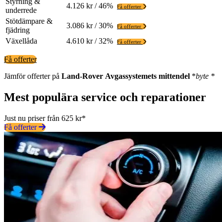
Styrning &
4.126 kr / 46%
Få offerter
underrede
Stötdämpare &
3.086 kr / 30%
Få offerter
fjädring
Växellåda
4.610 kr / 32%
Få offerter
Få offerter
Jämför offerter på
Land-Rover
Avgassystemets mittendel
*
byte *
Mest populära service och reparationer
Just nu priser från 625 kr*
Få offerter