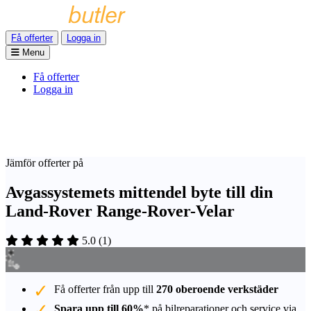
Få offerter
Logga in
Menu
Få offerter
Logga in
Jämför offerter på
Avgassystemets mittendel byte till din
Land-Rover Range-Rover-Velar
5.0
(
1
)
Få offerter från upp till
270 oberoende verkstäder
Spara upp till 60%
* på bilreparationer och service via