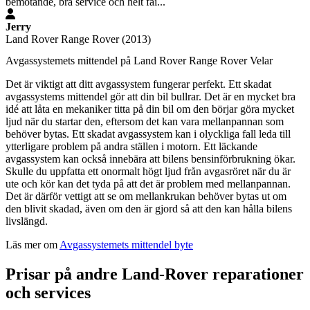
bemötande, bra service och helt fai...
Jerry
Land Rover Range Rover (2013)
Avgassystemets mittendel på Land Rover Range Rover Velar
Det är viktigt att ditt avgassystem fungerar perfekt. Ett skadat
avgassystems mittendel gör att din bil bullrar. Det är en mycket bra
idé att låta en mekaniker titta på din bil om den börjar göra mycket
ljud när du startar den, eftersom det kan vara mellanpannan som
behöver bytas. Ett skadat avgassystem kan i olyckliga fall leda till
ytterligare problem på andra ställen i motorn. Ett läckande
avgassystem kan också innebära att bilens bensinförbrukning ökar.
Skulle du uppfatta ett onormalt högt ljud från avgasröret när du är
ute och kör kan det tyda på att det är problem med mellanpannan.
Det är därför vettigt att se om mellankrukan behöver bytas ut om
den blivit skadad, även om den är gjord så att den kan hålla bilens
livslängd.
Läs mer om
Avgassystemets mittendel byte
Prisar på andre Land-Rover reparationer
och services