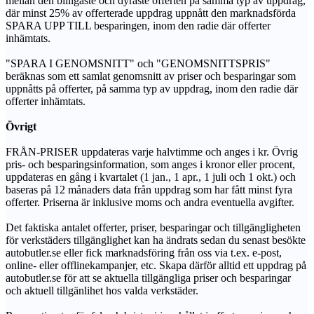
mellan den billigaste och dyraste offerten på samma typ av uppdrag,
där minst 25% av offerterade uppdrag uppnått den marknadsförda
SPARA UPP TILL besparingen, inom den radie där offerter
inhämtats.
"SPARA I GENOMSNITT" och "GENOMSNITTSPRIS"
beräknas som ett samlat genomsnitt av priser och besparingar som
uppnåtts på offerter, på samma typ av uppdrag, inom den radie där
offerter inhämtats.
Övrigt
FRÅN-PRISER uppdateras varje halvtimme och anges i kr. Övrig
pris- och besparingsinformation, som anges i kronor eller procent,
uppdateras en gång i kvartalet (1 jan., 1 apr., 1 juli och 1 okt.) och
baseras på 12 månaders data från uppdrag som har fått minst fyra
offerter. Priserna är inklusive moms och andra eventuella avgifter.
Det faktiska antalet offerter, priser, besparingar och tillgängligheten
för verkstäders tillgänglighet kan ha ändrats sedan du senast besökte
autobutler.se eller fick marknadsföring från oss via t.ex. e-post,
online- eller offlinekampanjer, etc. Skapa därför alltid ett uppdrag på
autobutler.se för att se aktuella tillgängliga priser och besparingar
och aktuell tillgänlihet hos valda verkstäder.