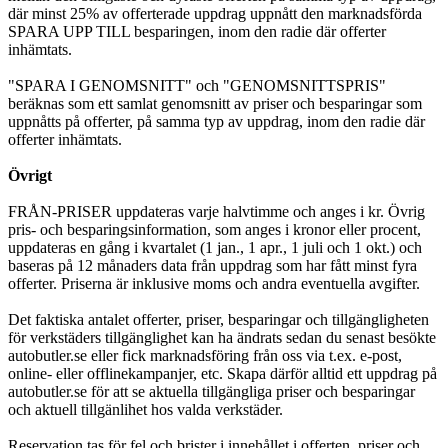
där minst 25% av offerterade uppdrag uppnått den marknadsförda
SPARA UPP TILL besparingen, inom den radie där offerter
inhämtats.
"SPARA I GENOMSNITT" och "GENOMSNITTSPRIS"
beräknas som ett samlat genomsnitt av priser och besparingar som
uppnåtts på offerter, på samma typ av uppdrag, inom den radie där
offerter inhämtats.
Övrigt
FRÅN-PRISER uppdateras varje halvtimme och anges i kr. Övrig
pris- och besparingsinformation, som anges i kronor eller procent,
uppdateras en gång i kvartalet (1 jan., 1 apr., 1 juli och 1 okt.) och
baseras på 12 månaders data från uppdrag som har fått minst fyra
offerter. Priserna är inklusive moms och andra eventuella avgifter.
Det faktiska antalet offerter, priser, besparingar och tillgängligheten
för verkstäders tillgänglighet kan ha ändrats sedan du senast besökte
autobutler.se eller fick marknadsföring från oss via t.ex. e-post,
online- eller offlinekampanjer, etc. Skapa därför alltid ett uppdrag på
autobutler.se för att se aktuella tillgängliga priser och besparingar
och aktuell tillgänlihet hos valda verkstäder.
Reservation tas för fel och brister i innehållet i offerten, priser och