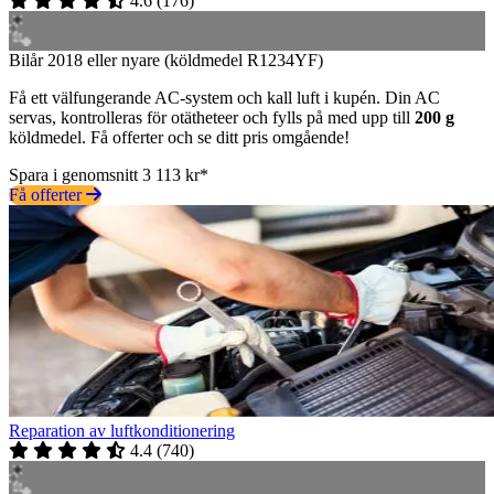
4.6
(
176
)
Bilår 2018 eller nyare (köldmedel R1234YF)
Få ett välfungerande AC-system och kall luft i kupén. Din AC
servas, kontrolleras för otätheteer och fylls på med upp till
200 g
köldmedel. Få offerter och se ditt pris omgående!
Spara i genomsnitt 3 113 kr*
Få offerter
Reparation av luftkonditionering
4.4
(
740
)