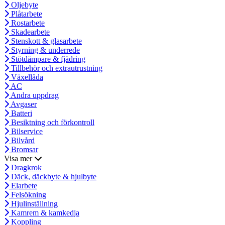
Oljebyte
Plåtarbete
Rostarbete
Skadearbete
Stenskott & glasarbete
Styrning & underrede
Stötdämpare & fjädring
Tillbehör och extrautrustning
Växellåda
AC
Andra uppdrag
Avgaser
Batteri
Besiktning och förkontroll
Bilservice
Bilvård
Bromsar
Visa mer
Dragkrok
Däck, däckbyte & hjulbyte
Elarbete
Felsökning
Hjulinställning
Kamrem & kamkedja
Koppling