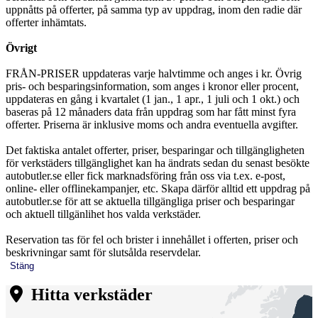
uppnåtts på offerter, på samma typ av uppdrag, inom den radie där
offerter inhämtats.
Övrigt
FRÅN-PRISER uppdateras varje halvtimme och anges i kr. Övrig
pris- och besparingsinformation, som anges i kronor eller procent,
uppdateras en gång i kvartalet (1 jan., 1 apr., 1 juli och 1 okt.) och
baseras på 12 månaders data från uppdrag som har fått minst fyra
offerter. Priserna är inklusive moms och andra eventuella avgifter.
Det faktiska antalet offerter, priser, besparingar och tillgängligheten
för verkstäders tillgänglighet kan ha ändrats sedan du senast besökte
autobutler.se eller fick marknadsföring från oss via t.ex. e-post,
online- eller offlinekampanjer, etc. Skapa därför alltid ett uppdrag på
autobutler.se för att se aktuella tillgängliga priser och besparingar
och aktuell tillgänlihet hos valda verkstäder.
Reservation tas för fel och brister i innehållet i offerten, priser och
beskrivningar samt för slutsålda reservdelar.
Stäng
Hitta verkstäder